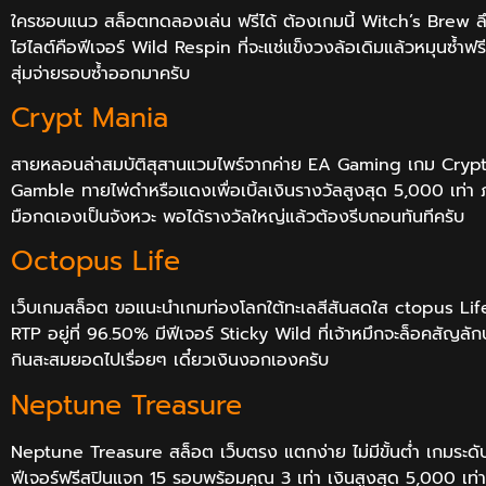
ใครชอบแนว สล็อตทดลองเล่น ฟรีได้ ต้องเกมนี้ Witch’s Brew ลึ
ไฮไลต์คือฟีเจอร์ Wild Respin ที่จะแช่แข็งวงล้อเดิมแล้วหมุนซ้ำฟ
สุ่มจ่ายรอบซ้ำออกมาครับ
Crypt Mania
สายหลอนล่าสมบัติสุสานแวมไพร์จากค่าย EA Gaming เกม Crypt Ma
Gamble ทายไพ่ดำหรือแดงเพื่อเบิ้ลเงินรางวัลสูงสุด 5,000 เท่า ภ
มือกดเองเป็นจังหวะ พอได้รางวัลใหญ่แล้วต้องรีบถอนทันทีครับ
Octopus Life
เว็บเกมสล็อต ขอแนะนำเกมท่องโลกใต้ทะเลสีสันสดใส ctopus Life
RTP อยู่ที่ 96.50% มีฟีเจอร์ Sticky Wild ที่เจ้าหมึกจะล็อคสัญลัก
กินสะสมยอดไปเรื่อยๆ เดี๋ยวเงินงอกเองครับ
Neptune Treasure
Neptune Treasure สล็อต เว็บตรง แตกง่าย ไม่มีขั้นต่ำ เกมระ
ฟีเจอร์ฟรีสปินแจก 15 รอบพร้อมคูณ 3 เท่า เงินสูงสุด 5,000 เท่า