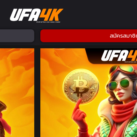
สมัครสมาชิ