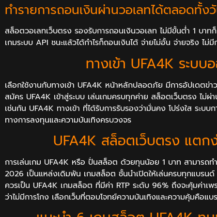
ทำรายการถอนเงินผ่านวอเลทได้ตลอดทั้งว
สล็อตวอเลทเว็บตรง รองรับการถอนเงินวอเลท ไม่มีขั้นต่ำ 1 บาทก็ถ
เกมระบบ API ชนะแล้วได้กำไรก็ถอนเงินได้ จ่ายไม่อั้น จ่ายจริง ไม
ทางเข้า UFA4K ระบบออโ
เลือกใช้งานกับทางเข้า UFA4K หน้าหลักปลอดภัย มีการอัปเดตข่าวส
สมัคร UFA4K เข้าสู่ระบบ เล่นเกมครบทุกค่าย สล็อตเว็บตรง ไม่ผ่าน
เช่นกัน UFA4K ทางเข้า ที่ได้รับการรับรองว่ามั่นคง โปร่งใส ระบ
ทางการลงทุนและความบันเทิงครบวงจร
UFA4K สล็อตเว็บตรง แตกง่า
การเล่นเกม UFA4K หรือ ปั่นสล็อต ด้วยทุนน้อย 1 บาท สามารถทำให
2026 เป็นแหล่งเดิมพัน เกมสล็อต ชั้นนำเปิดให้เล่นครบทุกแบรนด
ควรเป็น UFA4K เกมสล็อต ที่มีค่า RTP ระดับ 96% ถึงจะคุ้มค่าเพราะไ
ว่าไม่มีการโกง เลือกเว็บที่ตอบโจทย์ความบันเทิงและความคุ้มคือแบรนด