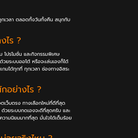
กเวลา ตลอดทั้งวันทั้งคืน สนุกกับ
างไร ?
ม โปรโมชั่น และกิจกรรมพิเศษ
ด้วยระบบออโต้ หรือจะเล่นเองก็ได้
กมได้ทุกที่ ทุกเวลา ช่องทางอิสระ
ักอย่างไร ?
ว็บตรง ทางเลือกใหม่ที่ดีที่สุด
 ด้วยระบบกดเองจะดีที่สุดครับ และ
ความนิยมมากที่สุด มั่นใจได้เต็มร้อย