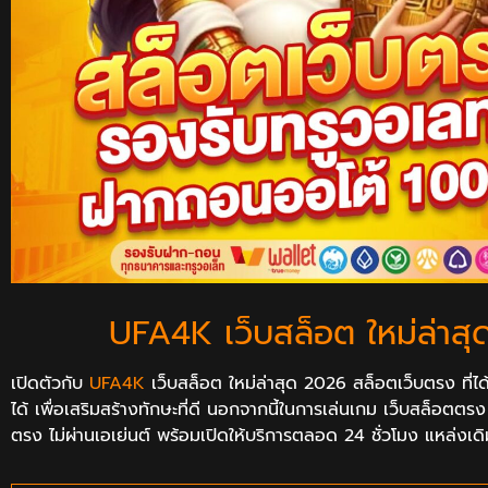
UFA4K เว็บสล็อต ใหม่ล่าส
เปิดตัวกับ
UFA4K
เว็บสล็อต ใหม่ล่าสุด 2026 สล็อตเว็บตรง ท
ได้ เพื่อเสริมสร้างทักษะที่ดี นอกจากนี้ในการเล่นเกม เว็บสล็อต
ตรง ไม่ผ่านเอเย่นต์ พร้อมเปิดให้บริการตลอด 24 ชั่วโมง แหล่งเดิ