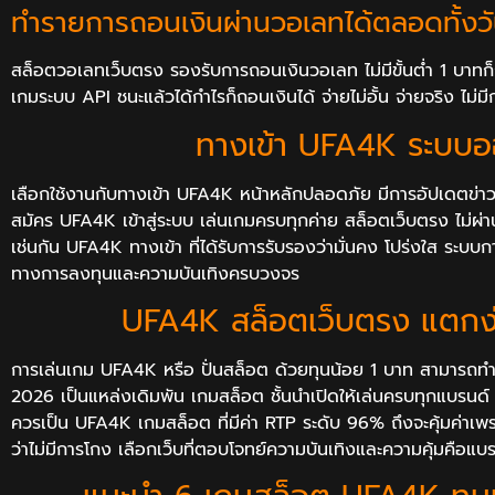
ทำรายการถอนเงินผ่านวอเลทได้ตลอดทั้งว
สล็อตวอเลทเว็บตรง รองรับการถอนเงินวอเลท ไม่มีขั้นต่ำ 1 บาทก็ถ
เกมระบบ API ชนะแล้วได้กำไรก็ถอนเงินได้ จ่ายไม่อั้น จ่ายจริง ไม
ทางเข้า UFA4K ระบบออโ
เลือกใช้งานกับทางเข้า UFA4K หน้าหลักปลอดภัย มีการอัปเดตข่าวส
สมัคร UFA4K เข้าสู่ระบบ เล่นเกมครบทุกค่าย สล็อตเว็บตรง ไม่ผ่าน
เช่นกัน UFA4K ทางเข้า ที่ได้รับการรับรองว่ามั่นคง โปร่งใส ระบ
ทางการลงทุนและความบันเทิงครบวงจร
UFA4K สล็อตเว็บตรง แตกง่า
การเล่นเกม UFA4K หรือ ปั่นสล็อต ด้วยทุนน้อย 1 บาท สามารถทำให
2026 เป็นแหล่งเดิมพัน เกมสล็อต ชั้นนำเปิดให้เล่นครบทุกแบรนด
ควรเป็น UFA4K เกมสล็อต ที่มีค่า RTP ระดับ 96% ถึงจะคุ้มค่าเพราะไ
ว่าไม่มีการโกง เลือกเว็บที่ตอบโจทย์ความบันเทิงและความคุ้มคือแบรนด