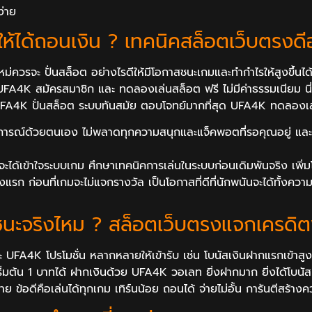
ง่าย
ห้ได้ถอนเงิน ? เทคนิคสล็อตเว็บตรงดี
หม่ควรจะ ปั่นสล็อต อย่างไรดีให้มีโอกาสชนะเกมและทำกำไรให้สูงขึ้นไ
K สมัครสมาชิก และ ทดลองเล่นสล็อต ฟรี ไม่มีค่าธรรมเนียม นี่ก็ค
 UFA4K ปั่นสล็อต ระบบทันสมัย ตอบโจทย์มากที่สุด UFA4K ทดลองเล่น
สบการณ์ด้วยตนเอง ไม่พลาดทุกความสนุกและแจ็คพอตที่รอคุณอยู่ และคว
ะได้เข้าใจระบบเกม ศึกษาเทคนิคการเล่นในระบบก่อนเดิมพันจริง เพิ่มโ
รก ก่อนที่เกมจะไม่แจกรางวัล เป็นโอกาสที่ดีที่นักพนันจะได้ทั้งความ
ชนะจริงไหม ? สล็อตเว็บตรงแจกเครดิตฟ
ะ UFA4K โปรโมชั่น หลากหลายให้เข้ารับ เช่น โบนัสเงินฝากแรกเข้าสู
ริ่มต้น 1 บาทได้ ฝากเงินด้วย UFA4K วอเลท ยิ่งฝากมาก ยิ่งได้โบนั
ข้อดีคือเล่นได้ทุกเกม เทิร์นน้อย ถอนได้ จ่ายไม่อั้น การันตีสร้างคว