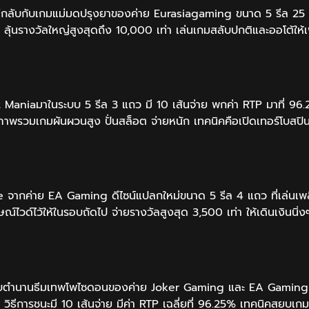
กลับกับเกมแม่มดปรุงยาของค่าย Eurasiagaming ขนาด 5 รีล 25 เส้
รี ลุ้นรางวัลใหญ่สูงสุดถึง 10,000 เท่า เล่นเกมสลับปกติและออโต้ให้
niaมาในระบบ 5 รีล 3 แถว มี 10 เส้นจ่าย พกค่า RTP มาที่ 96.22
าพรวมเกมผันผวนสูง ปั่นสล็อต จ่ายหนัก เทคนิคคือเปิดเทอร์โบสปินเ
 จากค่าย EA Gaming ดีไซน์แปลกใหม่ขนาด 5 รีล 4 แถว ที่เล่นเพ
ษณ์ไวด์ไว้ให้ในรอบถัดไป จ่ายรางวัลสูงสุด 3,500 เท่า ให้เดินเงินนิ่
ดับตำนานธีมเทพโพไซดอนของค่าย Joker Gaming และ EA Gaming มา
 วิธีการชนะมี 10 เส้นจ่าย มีค่า RTP เฉลี่ยที่ 96.25% เทคนิคสยบเก