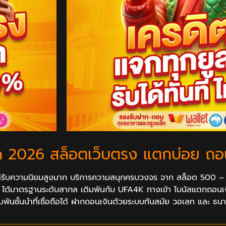
ุด 2026 สล็อตเว็บตรง แตกบ่อย ถอน
ี่ได้รับความนิยมสูงมาก บริการความสนุกครบวงจร จาก สล็อต 50
ตรง ได้มาตรฐานระดับสากล เดิมพันกับ UFA4K ทางเข้า โบนัสแตกถอนเงิ
มพันชั้นนำที่เชื่อถือได้ ฝากถอนเงินด้วยระบบทันสมัย วอเลท และ ธน