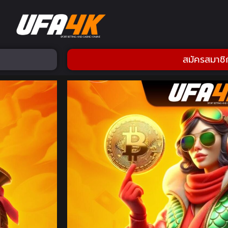
สมัครสมาชิ