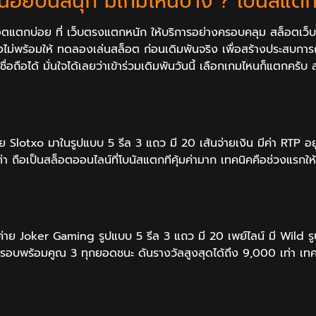
อยปั่นสนุก มีเกมไหนบ้าง ? โบนัสแตก
็อตแตกบ่อย ที่ เว็บตรงแตกหนัก ให้บริการอย่างครอบคลุม สล็อตเว็
งไม่พร้อมให้ ทดลองเล่นสล็อต ก่อนเดิมพันจริง เพื่อสร้างประสบการณ์
่อถือได้ มั่นใจได้เลยว่าเข้าร่วมเดิมพันวันนี้ เลือกเกมไหนก็แตกครั
txo มาในรูปแบบ 5 รีล 3 แถว มี 20 เส้นจ่ายเงิน มีค่า RTP อยู่
่า ถือเป็นสล็อตออนไลน์ที่โบนัสแตกทีคุ้มค่ามาก เทคนิคคือช่วงแรกให้
 Joker Gaming รูปแบบ 5 รีล 3 แถว มี 20 เพย์ไลน์ มี Wild รูปนา
รอบพร้อมคูณ 3 ทุกยอดชนะ ดันรางวัลสูงสุดได้ถึง 9,000 เท่า เทคนิ