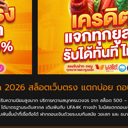
ุด 2026 สล็อตเว็บตรง แตกบ่อย ถอน
ี่ได้รับความนิยมสูงมาก บริการความสนุกครบวงจร จาก สล็อต 50
ตรง ได้มาตรฐานระดับสากล เดิมพันกับ UFA4K ทางเข้า โบนัสแตกถอนเงิ
มพันชั้นนำที่เชื่อถือได้ ฝากถอนเงินด้วยระบบทันสมัย วอเลท และ ธน