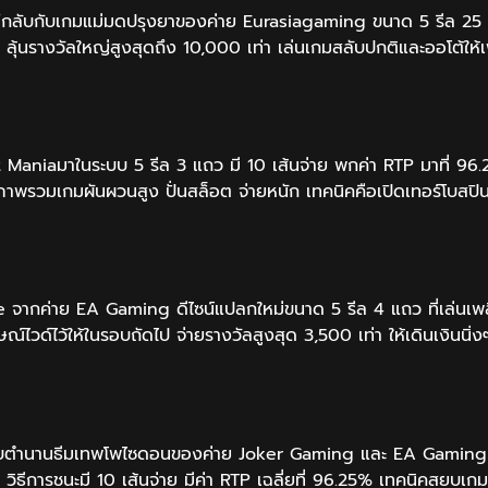
กลับกับเกมแม่มดปรุงยาของค่าย Eurasiagaming ขนาด 5 รีล 25 เส้
รี ลุ้นรางวัลใหญ่สูงสุดถึง 10,000 เท่า เล่นเกมสลับปกติและออโต้ให้
niaมาในระบบ 5 รีล 3 แถว มี 10 เส้นจ่าย พกค่า RTP มาที่ 96.22
าพรวมเกมผันผวนสูง ปั่นสล็อต จ่ายหนัก เทคนิคคือเปิดเทอร์โบสปินเ
 จากค่าย EA Gaming ดีไซน์แปลกใหม่ขนาด 5 รีล 4 แถว ที่เล่นเพ
ษณ์ไวด์ไว้ให้ในรอบถัดไป จ่ายรางวัลสูงสุด 3,500 เท่า ให้เดินเงินนิ่
ดับตำนานธีมเทพโพไซดอนของค่าย Joker Gaming และ EA Gaming มา
 วิธีการชนะมี 10 เส้นจ่าย มีค่า RTP เฉลี่ยที่ 96.25% เทคนิคสยบเก