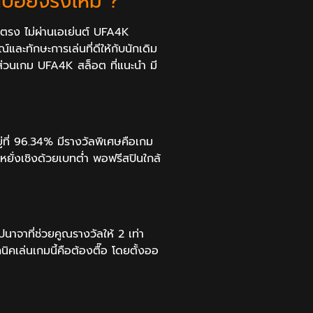
บ่อยจริงไหม ?
บตรง ไม่ผ่านเอเย่นต์ UFA4K
และทักษะการเล่นที่ดีให้กับนักเดิม
บ ส่วนเกม UFA4K สล็อต ที่แนะนำ มี
ที่ 96.34% มีรางวัลพิเศษคือเกม
หยั่งเชิงด้วยเบทต่ำ พอฟรีสปินใกล้
จาที่ช่วยคูณรางวัลให้ 2 เท่า
คเล่นเกมนี้คือต้องตื๊อ โดยตั้งออ