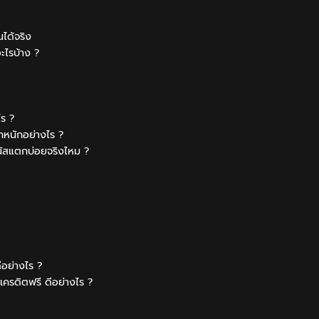
ได้จริง
ะไรบ้าง ?
ไร ?
กหนักอย่างไร ?
นัสแตกบ่อยจริงไหม ?
ีอย่างไร ?
ครดิตฟรี ดีอย่างไร ?