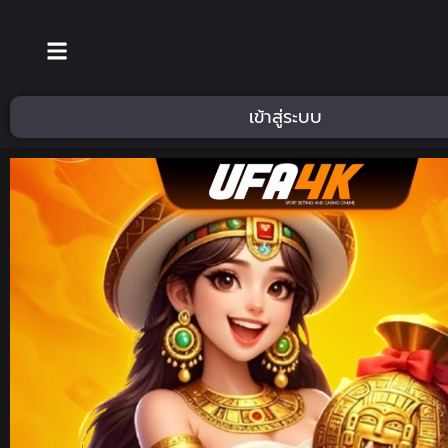
เข้าสู่ระบบ