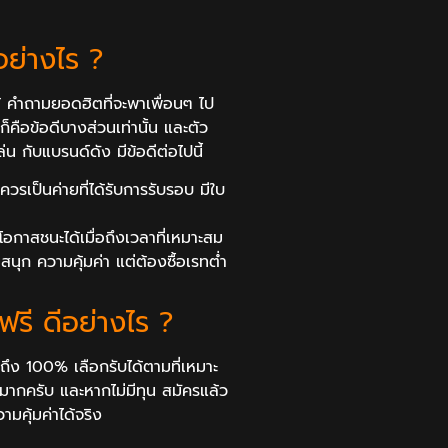
อย่างไร ?
ด้ คำถามยอดฮิตที่จะพาเพื่อนๆ ไป
ือข้อดีบางส่วนเท่านั้น และตัว
 กับแบรนด์ดัง มีข้อดีต่อไปนี้
รเป็นค่ายที่ได้รับการรับรอบ มีใบ
อกาสชนะได้เมื่อถึงเวลาที่เหมาะสม
สนุก ความคุ้มค่า แต่ต้องซื้อเรทต่ำ
รี ดีอย่างไร ?
งถึง 100% เลือกรับได้ตามที่เหมาะ
สมากครับ และหากไม่มีทุน สมัครแล้ว
ามคุ้มค่าได้จริง