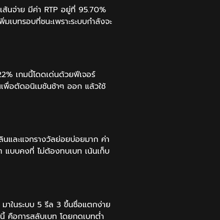
นจ่าย มีค่า RTP อยู่ที่ 95.70%
เพิ่มเบทรอบที่ชนะเพราะระบบกำลังจะ
% เกมนี้โดดเด่นด้วยฟีเจอร์
พื่อตัดอนิเมชันช้าๆ ออก แล้วใช้
ลินและแจกรางวัลย่อยบ่อยมาก ค่า
งๆ แบบคงที่ ไม่ต้องทบเบท เน้นเก็บ
ในระบบ 5 รีล 3 ขึ้นชื่อแตกง่าย
มนี้ คือการสลับเบท โดยกดเบทต่ำ