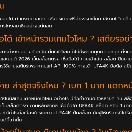
ัน
อนได้ ด้วยระบบวอเลท บริการแบบฟรีค่าธรรมเนียม ใช้งานได้ทุกที่ ทุ
่มีการโกงสมาชิกอย่างแน่นอน
ต้ เข้าหน้ารวมเกมไวไหม ? เสถียรอย่
ารต่างๆ อย่างทันสมัย มั่นใจได้เลยว่าไม่มีพลาดทุกความสนุก ทั้งเก
เอเย่นต์ 2026 เว็บสล็อตตรง เชื่อถือได้ ทางเข้าเล่น สล็อต ปั่นง่าย
บการใช้งานเสถียร์เพราะเกมแท้ API 100% ทางเข้า UFA4K มือถือ สปินเ
ย ล่าสุดจริงไหม ? เบท 1 บาท แตกหน
้โบนัสเกมแตกหนักได้ไหม อย่างไร นี่คือคำถามในใจหลายๆ คน สล็อตเ
์ เว็บสล็อตตรง ตามหลักสากล เชื่อถือได้ UFA4K สล็อต สปิน 1 บาท
ด้กำไรต่อเนื่องในระยะยาว UFA4K ปั่นสล็อต กับผู้ให้บริการที่ได้รับ
์นี้เท่านั้น