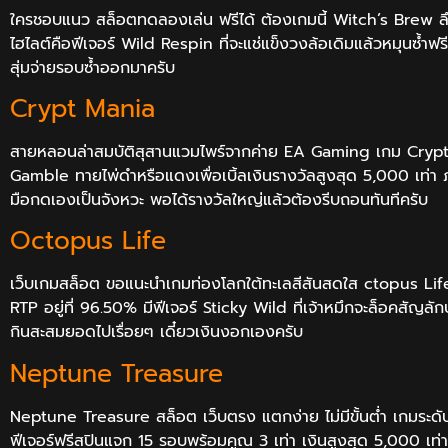
ใครชอบแนว สล็อตทดลองเล่น ฟรีได้ ต้องเกมนี้ Witch’s Brew ลึ
ไฮไลต์คือฟีเจอร์ Wild Respin ที่จะแช่แข็งวงล้อเดิมแล้วหมุนซ้ำฟ
สุ่มจ่ายรอบซ้ำออกมาครับ
Crypt Mania
สายหลอนล่าสมบัติสุสานแวมไพร์จากค่าย EA Gaming เกม Crypt Ma
Gamble ทายไพ่ดำหรือแดงเพื่อเบิ้ลเงินรางวัลสูงสุด 5,000 เท่า ภ
มือกดเองเป็นจังหวะ พอได้รางวัลใหญ่แล้วต้องรีบถอนทันทีครับ
Octopus Life
เว็บเกมสล็อต ขอแนะนำเกมท่องโลกใต้ทะเลสีสันสดใส ctopus Life
RTP อยู่ที่ 96.50% มีฟีเจอร์ Sticky Wild ที่เจ้าหมึกจะล็อคสัญลัก
กินสะสมยอดไปเรื่อยๆ เดี๋ยวเงินงอกเองครับ
Neptune Treasure
Neptune Treasure สล็อต เว็บตรง แตกง่าย ไม่มีขั้นต่ำ เกมระ
ฟีเจอร์ฟรีสปินแจก 15 รอบพร้อมคูณ 3 เท่า เงินสูงสุด 5,000 เท่า