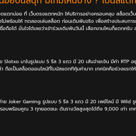
อยปั่นสนุก มีเกมไหนบ้าง ? โบนัสแตก
็อตแตกบ่อย ที่ เว็บตรงแตกหนัก ให้บริการอย่างครอบคลุม สล็อตเว็
งไม่พร้อมให้ ทดลองเล่นสล็อต ก่อนเดิมพันจริง เพื่อสร้างประสบการณ์
่อถือได้ มั่นใจได้เลยว่าเข้าร่วมเดิมพันวันนี้ เลือกเกมไหนก็แตกครั
txo มาในรูปแบบ 5 รีล 3 แถว มี 20 เส้นจ่ายเงิน มีค่า RTP อยู่
่า ถือเป็นสล็อตออนไลน์ที่โบนัสแตกทีคุ้มค่ามาก เทคนิคคือช่วงแรกให้
 Joker Gaming รูปแบบ 5 รีล 3 แถว มี 20 เพย์ไลน์ มี Wild รูปนา
รอบพร้อมคูณ 3 ทุกยอดชนะ ดันรางวัลสูงสุดได้ถึง 9,000 เท่า เทคนิ