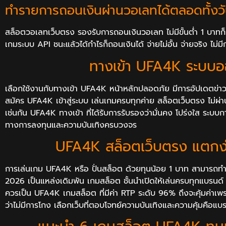
ทำรายการถอนเงินผ่านวอเลทได้ตลอดทั้งว
สล็อตวอเลทเว็บตรง รองรับการถอนเงินวอเลท ไม่มีขั้นต่ำ 1 บาทก็ถ
เกมระบบ API ชนะแล้วได้กำไรก็ถอนเงินได้ จ่ายไม่อั้น จ่ายจริง ไม
ทางเข้า UFA4K ระบบออโ
เลือกใช้งานกับทางเข้า UFA4K หน้าหลักปลอดภัย มีการอัปเดตข่าวส
สมัคร UFA4K เข้าสู่ระบบ เล่นเกมครบทุกค่าย สล็อตเว็บตรง ไม่ผ่าน
เช่นกัน UFA4K ทางเข้า ที่ได้รับการรับรองว่ามั่นคง โปร่งใส ระบ
ทางการลงทุนและความบันเทิงครบวงจร
UFA4K สล็อตเว็บตรง แตกง่า
การเล่นเกม UFA4K หรือ ปั่นสล็อต ด้วยทุนน้อย 1 บาท สามารถทำให
2026 เป็นแหล่งเดิมพัน เกมสล็อต ชั้นนำเปิดให้เล่นครบทุกแบรนด
ควรเป็น UFA4K เกมสล็อต ที่มีค่า RTP ระดับ 96% ถึงจะคุ้มค่าเพราะไ
ว่าไม่มีการโกง เลือกเว็บที่ตอบโจทย์ความบันเทิงและความคุ้มคือแบรนด