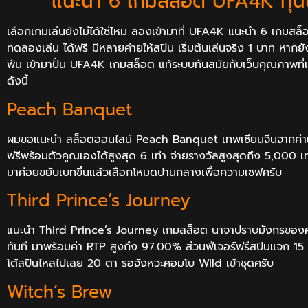
แนะนำ 6 เกมสล็อต UFA4K ทุนน้
เลือกเกมเล่นยังไม่ได้ใช่ไหม ลองเข้ามาที่ UFA4K แนะนำ 6 เกมสล
ทดลองเล่น ได้ฟรี มีหลายค่ายให้สปิน เริ่มต้นเล่นจริง 1 บาท หากยั
พัน เข้ามาปั่น UFA4K เกมสล็อต แท้ระบบทันสมัยกับเว็บคุณภาพที่เชื
ดังนี้
Peach Banquet
ผมขอแนะนำ สล็อตออนไลน์ Peach Banquet เทพเซียนจีนจากค่าย Slo
ฟรีพร้อมตัวคูณเองได้สูงสุด 6 เท่า จ่ายรางวัลสูงสุดถึง 5,000 เท
มาค่อยขยับเบทขึ้นแล้วเลือกโหมดปานกลางเพื่อความเซฟครับ
Third Prince’s Journey
แนะนำ Third Prince’s Journey เกมสล็อต นาจาปราบมังกรของค่าย
ทันที มาพร้อมค่า RTP สูงถึง 97.00% ส่วนฟีเจอร์ฟรีสปินแจก 15 
โต้สปินไหลไปเลย 20 ตา รอจังหวะคอมโบ Wild เข้าชุดครับ
Witch’s Brew