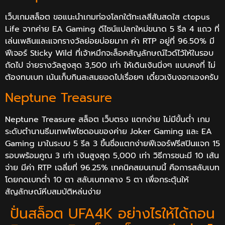
เว็บเกมสล็อต ขอแนะนำเกมท่องโลกใต้ทะเลสีสันสดใส ctopus
Life จากค่าย EA Gaming ดีไซน์แปลกใหม่ขนาด 5 รีล 4 แถว ที่
เล่นเพลินและแจกรางวัลย่อยบ่อยมาก ค่า RTP อยู่ที่ 96.50% มี
ฟีเจอร์ Sticky Wild ที่เจ้าหมึกจะล็อคสัญลักษณ์ไวด์ไว้ให้ในรอบ
ถัดไป จ่ายรางวัลสูงสุด 3,500 เท่า ให้เดินเงินนิ่งๆ แบบคงที่ ไม่
ต้องทบเบท เน้นเก็บกินสะสมยอดไปเรื่อยๆ เดี๋ยวเงินงอกเองครับ
Neptune Treasure
Neptune Treasure สล็อต เว็บตรง แตกง่าย ไม่มีขั้นต่ำ เกม
ระดับตำนานธีมเทพโพไซดอนของค่าย Joker Gaming และ EA
Gaming มาในระบบ 5 รีล 3 ขึ้นชื่อแตกง่ายฟีเจอร์ฟรีสปินแจก 15
รอบพร้อมคูณ 3 เท่า เงินสูงสุด 5,000 เท่า วิธีการชนะมี 10 เส้น
จ่าย มีค่า RTP เฉลี่ยที่ 96.25% เทคนิคสยบเกมนี้ คือการสลับเบท
โดยกดเบทต่ำ 10 ตา สลับเบทกลาง 5 ตา เพื่อกระตุ้นให้
สัญลักษณ์หีบสมบัติหล่นง่าย
ปั่นสล็อต UFA4K อย่างไรให้ได้ถอน