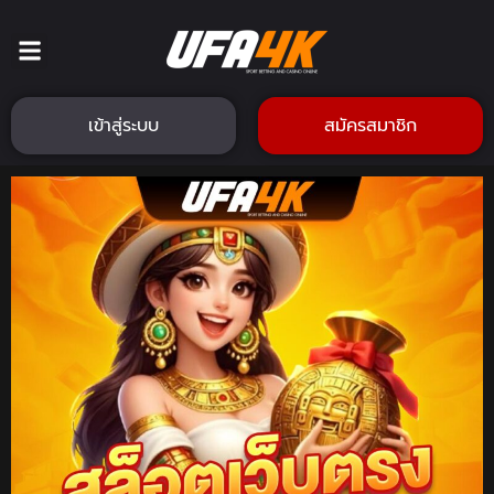
เข้าสู่ระบบ
สมัครสมาชิก