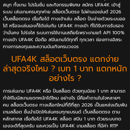
สนุก ทั้งเกม โปรโมชั่น และกิจกรรมพิเศษ สมัคร UFA4K เข้าสู่
ระบบ เล่นเกมครบทุกค่าย สล็อตเว็บตรง ไม่ผ่านเอเย่นต์ 2026
เว็บสล็อตตรง เชื่อถือได้ ทางเข้าเล่น สล็อต ปั่นง่ายด้วยระบบออ
โต้ หรือจะเล่นเองก็ได้เช่นกัน UFA4K ทางเข้า ที่ได้รับการรับรอง
ว่ามั่นคง โปร่งใส ระบบการใช้งานเสถียร์เพราะเกมแท้ API 100%
ทางเข้า UFA4K มือถือ สปินเกมได้ทุกที่ ทุกเวลา ช่องทางอิสระ
ทางการลงทุนและความบันเทิงครบวงจร
UFA4K สล็อตเว็บตรง แตกง่าย
ล่าสุดจริงไหม ? เบท 1 บาท แตกหนัก
อย่างไร ?
การเล่นเกม UFA4K หรือ ปั่นสล็อต ด้วยทุนน้อย 1 บาท สามารถ
ทำให้โบนัสเกมแตกหนักได้ไหม อย่างไร นี่คือคำถามในใจหลายๆ
คน สล็อตเว็บตรง ทางเลือกใหม่ที่ดีที่สุด 2026 เป็นแหล่งเดิมพัน
เกมสล็อต ชั้นนำเปิดให้เล่นครบทุกแบรนด์ เว็บสล็อตตรง ตาม
หลักสากล เชื่อถือได้ UFA4K สล็อต สปิน 1 บาท ด้วยระบบกด
เองจะดีที่สุดครับ และควรเป็น UFA4K เกมสล็อต ที่มีค่า RTP