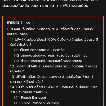
ด้วยระบบทันสมัย วอเลท และ ธนาคาร ฟรีค่าธรรมเนียม
สารบัญ
hide
1
UFA4K เว็บสล็อต ใหม่ล่าสุด 2026 สล็อตเว็บตรง แตกบ่อย
ถอนเงินได้จริง
1.1
UFA4K สล็อต เว็บแท้ 100% ดีจริงไหม ? สล็อตเว็บตรง มี
ข้อดีอะไรบ้าง ?
1.1.1
เว็บแท้ ช่องทางเข้าเล่นปลอดภัย
1.1.2
เกมสล็อตโบนัสแตกหนัก ลุ้นรับเงินแสนได้ทุกวัน
1.1.3
ทำรายการถอนเงินผ่านวอเลทได้ตลอดทั้งวัน
1.2
ทางเข้า UFA4K ระบบออโต้ เข้าหน้ารวมเกมไวไหม ? เสถียร
อย่างไร ?
1.3
UFA4K สล็อตเว็บตรง แตกง่าย ล่าสุดจริงไหม ? เบท 1
บาท แตกหนักอย่างไร ?
1.4
แนะนำ 6 เกมสล็อต UFA4K ทุนน้อยปั่นสนุก มีเกมไหนบ้าง
? โบนัสแตกบ่อยจริงไหม ?
1.4.1
Peach Banquet
1.4.2
Third Prince’s Journey