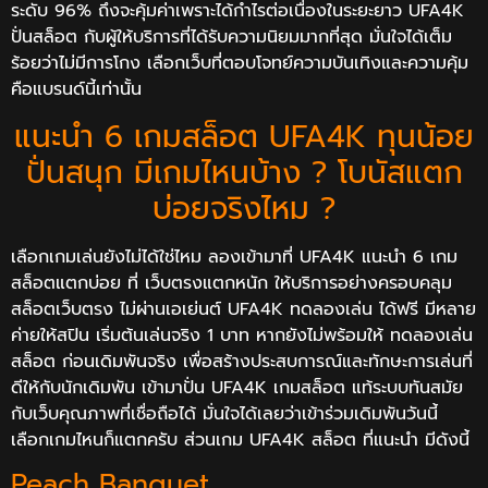
ระดับ 96% ถึงจะคุ้มค่าเพราะได้กำไรต่อเนื่องในระยะยาว UFA4K
ปั่นสล็อต กับผู้ให้บริการที่ได้รับความนิยมมากที่สุด มั่นใจได้เต็ม
ร้อยว่าไม่มีการโกง เลือกเว็บที่ตอบโจทย์ความบันเทิงและความคุ้ม
คือแบรนด์นี้เท่านั้น
แนะนำ 6 เกมสล็อต UFA4K ทุนน้อย
ปั่นสนุก มีเกมไหนบ้าง ? โบนัสแตก
บ่อยจริงไหม ?
เลือกเกมเล่นยังไม่ได้ใช่ไหม ลองเข้ามาที่ UFA4K แนะนำ 6 เกม
สล็อตแตกบ่อย ที่ เว็บตรงแตกหนัก ให้บริการอย่างครอบคลุม
สล็อตเว็บตรง ไม่ผ่านเอเย่นต์ UFA4K ทดลองเล่น ได้ฟรี มีหลาย
ค่ายให้สปิน เริ่มต้นเล่นจริง 1 บาท หากยังไม่พร้อมให้ ทดลองเล่น
สล็อต ก่อนเดิมพันจริง เพื่อสร้างประสบการณ์และทักษะการเล่นที่
ดีให้กับนักเดิมพัน เข้ามาปั่น UFA4K เกมสล็อต แท้ระบบทันสมัย
กับเว็บคุณภาพที่เชื่อถือได้ มั่นใจได้เลยว่าเข้าร่วมเดิมพันวันนี้
เลือกเกมไหนก็แตกครับ ส่วนเกม UFA4K สล็อต ที่แนะนำ มีดังนี้
Peach Banquet