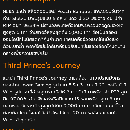
ผมขอแนะนำ สล็อตออนไลน์ Peach Banquet เทพเซียนจีนจาก
ค่าย Slotxo มาในรูปแบบ 5 รีล 3 แถว มี 20 เส้นจ่ายเงิน มีค่า
RTP อยู่ที่ 96.34% มีรางวัลพิเศษคือเกมฟรีพร้อมตัวคูณเองได้
สูงสุด 6 เท่า จ่ายรางวัลสูงสุดถึง 5,000 เท่า ถือเป็นสล็อต
ออนไลน์ที่โบนัสแตกทีคุ้มค่ามาก เทคนิคคือช่วงแรกให้หยั่งเชิง
ด้วยเบทต่ำ พอฟรีสปินใกล้มาค่อยขยับเบทขึ้นแล้วเลือกโหมดปาน
กลางเพื่อความเซฟครับ
Third Prince’s Journey
แนะนำ Third Prince’s Journey เกมสล็อต นาจาปราบมังกร
ของค่าย Joker Gaming รูปแบบ 5 รีล 3 แถว มี 20 เพย์ไลน์ มี
Wild รูปนาจาที่ช่วยคูณรางวัลให้ 2 เท่าทันที มาพร้อมค่า RTP สูง
ถึง 97.00% ส่วนฟีเจอร์ฟรีสปินแจก 15 รอบพร้อมคูณ 3 ทุก
ยอดชนะ ดันรางวัลสูงสุดได้ถึง 9,000 เท่า เทคนิคเล่นเกมนี้คือ
ต้องตื๊อ โดยตั้งออโต้สปินไหลไปเลย 20 ตา รอจังหวะคอมโบ
Wild เข้าชุดครับ