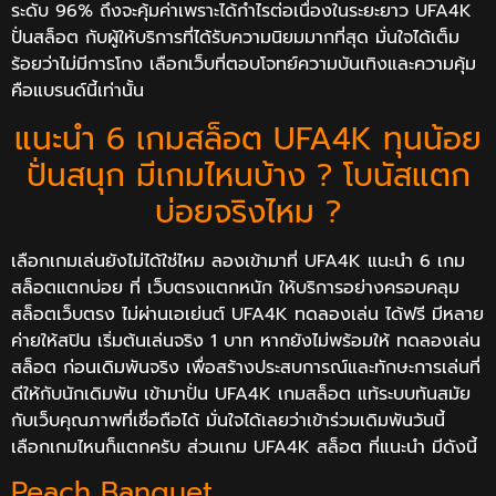
ระดับ 96% ถึงจะคุ้มค่าเพราะได้กำไรต่อเนื่องในระยะยาว UFA4K
ปั่นสล็อต กับผู้ให้บริการที่ได้รับความนิยมมากที่สุด มั่นใจได้เต็ม
ร้อยว่าไม่มีการโกง เลือกเว็บที่ตอบโจทย์ความบันเทิงและความคุ้ม
คือแบรนด์นี้เท่านั้น
แนะนำ 6 เกมสล็อต UFA4K ทุนน้อย
ปั่นสนุก มีเกมไหนบ้าง ? โบนัสแตก
บ่อยจริงไหม ?
เลือกเกมเล่นยังไม่ได้ใช่ไหม ลองเข้ามาที่ UFA4K แนะนำ 6 เกม
สล็อตแตกบ่อย ที่ เว็บตรงแตกหนัก ให้บริการอย่างครอบคลุม
สล็อตเว็บตรง ไม่ผ่านเอเย่นต์ UFA4K ทดลองเล่น ได้ฟรี มีหลาย
ค่ายให้สปิน เริ่มต้นเล่นจริง 1 บาท หากยังไม่พร้อมให้ ทดลองเล่น
สล็อต ก่อนเดิมพันจริง เพื่อสร้างประสบการณ์และทักษะการเล่นที่
ดีให้กับนักเดิมพัน เข้ามาปั่น UFA4K เกมสล็อต แท้ระบบทันสมัย
กับเว็บคุณภาพที่เชื่อถือได้ มั่นใจได้เลยว่าเข้าร่วมเดิมพันวันนี้
เลือกเกมไหนก็แตกครับ ส่วนเกม UFA4K สล็อต ที่แนะนำ มีดังนี้
Peach Banquet