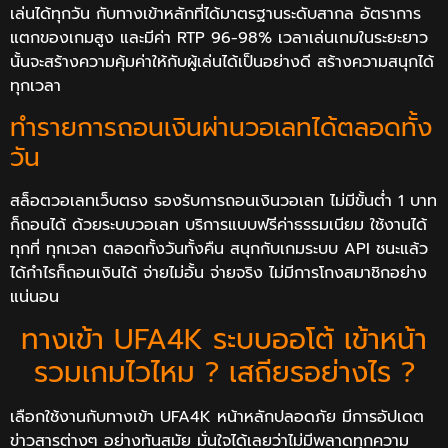
เล่นได้ทุกวัน กับทางเข้าหลักที่ได้มาตรฐานระดับสากล อัตราการ
แตกของเกมสูง และมีค่า RTP 96-98% เวลาเล่นเกมในระยะยาว
นั้นจะสร้างความคุ้มค่าให้กับผู้เล่นได้เป็นอย่างดี สร้างความสนุกได้
ทุกเวลา
ทำรายการถอนเงินผ่านวอเลทได้ตลอดทั้ง
วัน
สล็อตวอเลทเว็บตรง รองรับการถอนเงินวอเลท ไม่มีขั้นต่ำ 1 บาท
ก็ถอนได้ ด้วยระบบวอเลท บริการแบบฟรีค่าธรรมเนียม ใช้งานได้
ทุกที่ ทุกเวลา ตลอดทั้งวันทั้งคืน สนุกกับเกมระบบ API ชนะแล้ว
ได้กำไรก็ถอนเงินได้ จ่ายไม่อั้น จ่ายจริง ไม่มีการโกงสมาชิกอย่าง
แน่นอน
ทางเข้า UFA4K ระบบออโต้ เข้าหน้า
รวมเกมไวไหม ? เสถียรอย่างไร ?
เลือกใช้งานกับทางเข้า UFA4K หน้าหลักปลอดภัย มีการอัปเดต
ข่าวสารต่างๆ อย่างทันสมัย มั่นใจได้เลยว่าไม่มีพลาดทุกความ