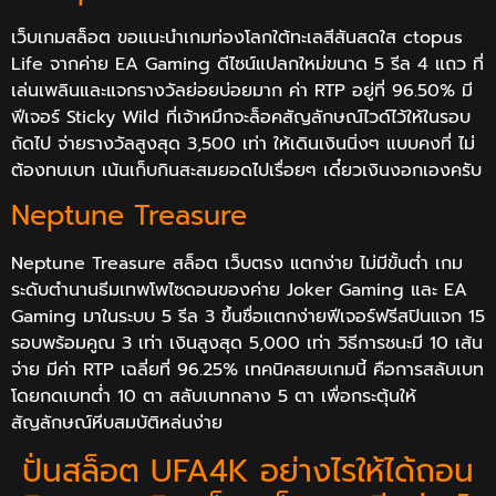
เว็บเกมสล็อต ขอแนะนำเกมท่องโลกใต้ทะเลสีสันสดใส ctopus
Life จากค่าย EA Gaming ดีไซน์แปลกใหม่ขนาด 5 รีล 4 แถว ที่
เล่นเพลินและแจกรางวัลย่อยบ่อยมาก ค่า RTP อยู่ที่ 96.50% มี
ฟีเจอร์ Sticky Wild ที่เจ้าหมึกจะล็อคสัญลักษณ์ไวด์ไว้ให้ในรอบ
ถัดไป จ่ายรางวัลสูงสุด 3,500 เท่า ให้เดินเงินนิ่งๆ แบบคงที่ ไม่
ต้องทบเบท เน้นเก็บกินสะสมยอดไปเรื่อยๆ เดี๋ยวเงินงอกเองครับ
Neptune Treasure
Neptune Treasure สล็อต เว็บตรง แตกง่าย ไม่มีขั้นต่ำ เกม
ระดับตำนานธีมเทพโพไซดอนของค่าย Joker Gaming และ EA
Gaming มาในระบบ 5 รีล 3 ขึ้นชื่อแตกง่ายฟีเจอร์ฟรีสปินแจก 15
รอบพร้อมคูณ 3 เท่า เงินสูงสุด 5,000 เท่า วิธีการชนะมี 10 เส้น
จ่าย มีค่า RTP เฉลี่ยที่ 96.25% เทคนิคสยบเกมนี้ คือการสลับเบท
โดยกดเบทต่ำ 10 ตา สลับเบทกลาง 5 ตา เพื่อกระตุ้นให้
สัญลักษณ์หีบสมบัติหล่นง่าย
ปั่นสล็อต UFA4K อย่างไรให้ได้ถอน