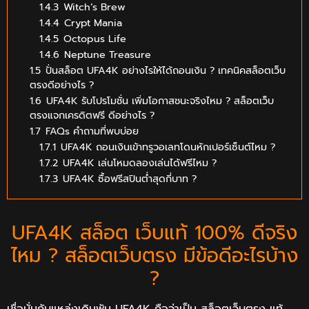
1.4.3
Witch’s Brew
1.4.4
Crypt Mania
1.4.5
Octopus Life
1.4.6
Neptune Treasure
1.5
ปั่นสล็อต UFA4K อย่างไรให้ได้ถอนเงิน ? เทคนิคสล็อตเว็บ
ตรงดีอย่างไร ?
1.6
UFA4K รับโปรโมชั่น เพิ่มโอกาสชนะจริงไหม ? สล็อตเว็บ
ตรงแจกเครดิตฟรี ดีอย่างไร ?
1.7
FAQs คำถามที่พบบ่อย
1.7.1
UFA4K ถอนเงินเข้าทรูวอเลทโดนหักเปอร์เซ็นต์ไหม ?
1.7.2
UFA4K เล่นโหมดลองเล่นได้ฟรีไหม ?
1.7.3
UFA4K ซื้อฟรีสปินต่ำสุดกี่บาท ?
UFA4K สล็อต เว็บแท้ 100% ดีจริง
ไหม ? สล็อตเว็บตรง มีข้อดีอะไรบ้าง
?
เชื่อมั่นกับแหล่งเดิมพัน UFA4K ถือว่าเป็น สล็อตเว็บตรง แท้