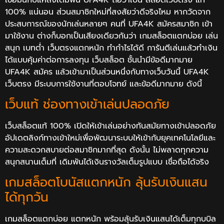
100% แน่นอน ส่วนสมาชิกใหม่ที่สงสัยว่าดีจริงไหม หากวัดจาก
ประสบการณ์ของนักเล่นหลายๆ คนที่ UFA4K สมัครสมาชิก เข้า
มาใช้งาน ต่างก็บอกเป็นเสียงเดียวกันว่า เกมสล็อตแตกบ่อย เล่น
สนุก เบทต่ำ เว็บตรงแตกหนัก ทำกำไรได้ดี การันตีเล่นแล้วทำเงิน
ได้แบบคุ้มค่าต่อการลงทุน เว็บสล็อต ชั้นนำมีข้อดีมากมาย
UFA4K สมัคร แล้วเข้ามาเป็นส่วนหนึ่งกับทางเว็บวันนี้ UFA4K
เว็บตรง มีระบบการใช้งานที่ตอบโจทย์ และข้อดีมากมาย ดังนี้
เว็บแท้ ช่องทางเข้าเล่นปลอดภัย
เว็บสล็อตแท้ 100% เปิดให้เข้าเล่นอย่างทันสมัยทางเข้าปลอดภัย
อัปเดตลิงก์ทางเข้าใหม่เพื่อพัฒนาระบบให้เข้ากับยุคเทคโนโลยีและ
ความสะดวกสบายต่อสมาชิกมากที่สุด ดังนั้น ไม่พลาดทุกความ
สนุกสนานเต็มที่ เดิมพันได้เงินรางวัลเต็มรูปแบบ เชื่อถือได้จริง
เกมสล็อตโบนัสแตกหนัก ลุ้นรับเงินแสน
ได้ทุกวัน
เกมสล็อตแตกบ่อย แตกหนัก พร้อมลุ้นรับเงินแสนได้เต็มทุกบบิล