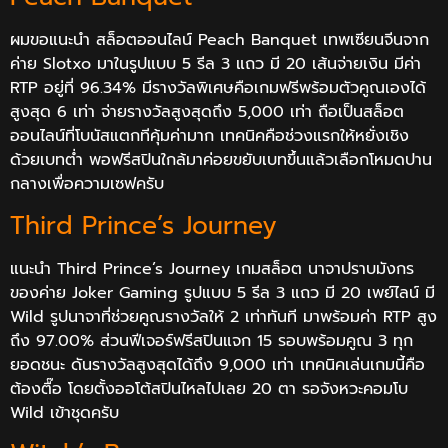
ผมขอแนะนำ สล็อตออนไลน์ Peach Banquet เทพเซียนจีนจาก
ค่าย Slotxo มาในรูปแบบ 5 รีล 3 แถว มี 20 เส้นจ่ายเงิน มีค่า
RTP อยู่ที่ 96.34% มีรางวัลพิเศษคือเกมฟรีพร้อมตัวคูณเองได้
สูงสุด 6 เท่า จ่ายรางวัลสูงสุดถึง 5,000 เท่า ถือเป็นสล็อต
ออนไลน์ที่โบนัสแตกทีคุ้มค่ามาก เทคนิคคือช่วงแรกให้หยั่งเชิง
ด้วยเบทต่ำ พอฟรีสปินใกล้มาค่อยขยับเบทขึ้นแล้วเลือกโหมดปาน
กลางเพื่อความเซฟครับ
Third Prince’s Journey
แนะนำ Third Prince’s Journey เกมสล็อต นาจาปราบมังกร
ของค่าย Joker Gaming รูปแบบ 5 รีล 3 แถว มี 20 เพย์ไลน์ มี
Wild รูปนาจาที่ช่วยคูณรางวัลให้ 2 เท่าทันที มาพร้อมค่า RTP สูง
ถึง 97.00% ส่วนฟีเจอร์ฟรีสปินแจก 15 รอบพร้อมคูณ 3 ทุก
ยอดชนะ ดันรางวัลสูงสุดได้ถึง 9,000 เท่า เทคนิคเล่นเกมนี้คือ
ต้องตื๊อ โดยตั้งออโต้สปินไหลไปเลย 20 ตา รอจังหวะคอมโบ
Wild เข้าชุดครับ