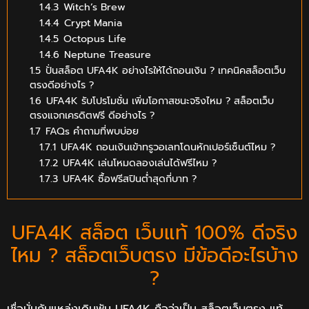
1.4.3
Witch’s Brew
1.4.4
Crypt Mania
1.4.5
Octopus Life
1.4.6
Neptune Treasure
1.5
ปั่นสล็อต UFA4K อย่างไรให้ได้ถอนเงิน ? เทคนิคสล็อตเว็บ
ตรงดีอย่างไร ?
1.6
UFA4K รับโปรโมชั่น เพิ่มโอกาสชนะจริงไหม ? สล็อตเว็บ
ตรงแจกเครดิตฟรี ดีอย่างไร ?
1.7
FAQs คำถามที่พบบ่อย
1.7.1
UFA4K ถอนเงินเข้าทรูวอเลทโดนหักเปอร์เซ็นต์ไหม ?
1.7.2
UFA4K เล่นโหมดลองเล่นได้ฟรีไหม ?
1.7.3
UFA4K ซื้อฟรีสปินต่ำสุดกี่บาท ?
UFA4K สล็อต เว็บแท้ 100% ดีจริง
ไหม ? สล็อตเว็บตรง มีข้อดีอะไรบ้าง
?
เชื่อมั่นกับแหล่งเดิมพัน UFA4K ถือว่าเป็น สล็อตเว็บตรง แท้