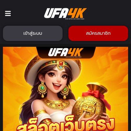
เข้าสู่ระบบ
สมัครสมาชิก