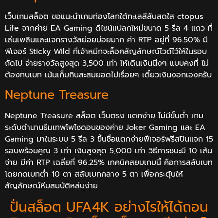
เว็บเกมสล็อต ขอแนะนำเกมท่องโลกใต้ทะเลสีสันสดใส ctopus
Life จากค่าย EA Gaming ดีไซน์แปลกใหม่ขนาด 5 รีล 4 แถว ที่
เล่นเพลินและแจกรางวัลย่อยบ่อยมาก ค่า RTP อยู่ที่ 96.50% มี
ฟีเจอร์ Sticky Wild ที่เจ้าหมึกจะล็อคสัญลักษณ์ไวด์ไว้ให้ในรอบ
ถัดไป จ่ายรางวัลสูงสุด 3,500 เท่า ให้เดินเงินนิ่งๆ แบบคงที่ ไม่
ต้องทบเบท เน้นเก็บกินสะสมยอดไปเรื่อยๆ เดี๋ยวเงินงอกเองครับ
Neptune Treasure
Neptune Treasure สล็อต เว็บตรง แตกง่าย ไม่มีขั้นต่ำ เกม
ระดับตำนานธีมเทพโพไซดอนของค่าย Joker Gaming และ EA
Gaming มาในระบบ 5 รีล 3 ขึ้นชื่อแตกง่ายฟีเจอร์ฟรีสปินแจก 15
รอบพร้อมคูณ 3 เท่า เงินสูงสุด 5,000 เท่า วิธีการชนะมี 10 เส้น
จ่าย มีค่า RTP เฉลี่ยที่ 96.25% เทคนิคสยบเกมนี้ คือการสลับเบท
โดยกดเบทต่ำ 10 ตา สลับเบทกลาง 5 ตา เพื่อกระตุ้นให้
สัญลักษณ์หีบสมบัติหล่นง่าย
ปั่นสล็อต UFA4K อย่างไรให้ได้ถอน