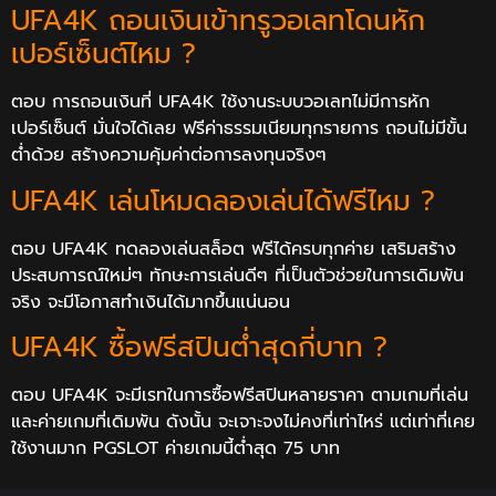
UFA4K ถอนเงินเข้าทรูวอเลทโดนหัก
เปอร์เซ็นต์ไหม ?
ตอบ การถอนเงินที่ UFA4K ใช้งานระบบวอเลทไม่มีการหัก
เปอร์เซ็นต์ มั่นใจได้เลย ฟรีค่าธรรมเนียมทุกรายการ ถอนไม่มีขั้น
ต่ำด้วย สร้างความคุ้มค่าต่อการลงทุนจริงๆ
UFA4K เล่นโหมดลองเล่นได้ฟรีไหม ?
ตอบ UFA4K ทดลองเล่นสล็อต ฟรีได้ครบทุกค่าย เสริมสร้าง
ประสบการณ์ใหม่ๆ ทักษะการเล่นดีๆ ที่เป็นตัวช่วยในการเดิมพัน
จริง จะมีโอกาสทำเงินได้มากขึ้นแน่นอน
UFA4K ซื้อฟรีสปินต่ำสุดกี่บาท ?
ตอบ UFA4K จะมีเรทในการซื้อฟรีสปินหลายราคา ตามเกมที่เล่น
และค่ายเกมที่เดิมพัน ดังนั้น จะเจาะจงไม่คงที่เท่าไหร่ แต่เท่าที่เคย
ใช้งานมาก PGSLOT ค่ายเกมนี้ต่ำสุด 75 บาท