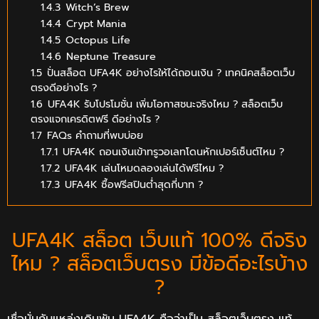
1.4.3
Witch’s Brew
1.4.4
Crypt Mania
1.4.5
Octopus Life
1.4.6
Neptune Treasure
1.5
ปั่นสล็อต UFA4K อย่างไรให้ได้ถอนเงิน ? เทคนิคสล็อตเว็บ
ตรงดีอย่างไร ?
1.6
UFA4K รับโปรโมชั่น เพิ่มโอกาสชนะจริงไหม ? สล็อตเว็บ
ตรงแจกเครดิตฟรี ดีอย่างไร ?
1.7
FAQs คำถามที่พบบ่อย
1.7.1
UFA4K ถอนเงินเข้าทรูวอเลทโดนหักเปอร์เซ็นต์ไหม ?
1.7.2
UFA4K เล่นโหมดลองเล่นได้ฟรีไหม ?
1.7.3
UFA4K ซื้อฟรีสปินต่ำสุดกี่บาท ?
UFA4K สล็อต เว็บแท้ 100% ดีจริง
ไหม ? สล็อตเว็บตรง มีข้อดีอะไรบ้าง
?
เชื่อมั่นกับแหล่งเดิมพัน UFA4K ถือว่าเป็น สล็อตเว็บตรง แท้