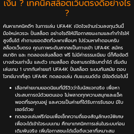
เงิน ? เทคนิคสล็อตเว็บตรงดีอย่างไร
?
ค้นหาเทคนิคดีๆ ในการเล่น UFA4K เปิดใจเข้ามร่วมลงทุนวันนี้
มือใหม่ควรจะ ปั่นสล็อต อย่างไรดีให้มีโอกาสชนะเกมและทำกำไรให้
สูงขึ้นได้ คำถามยอดฮิตที่จะพาเพื่อนๆ ไปร่วมหาคำตอบครับ
สล็อตเว็บตรง คุณภาพระดับสากลเป็นทางเข้า UFA4K สมัคร
สมาชิก และ ทดลองเล่นสล็อต ฟรี ไม่มีค่าธรรมเนียม นี่ก็คือข้อดี
บางส่วนเท่านั้น และตัว เกมสล็อต ยังสามรถใช้เบทต่ำได้ เริ่มต้น
เล่นเกม 1 บาทกับค่ายแท้ UFA4K ปั่นสล็อต ระบบทันสมัย ตอบ
โจทย์มากที่สุด UFA4K ทดลองเล่น กับแบรนด์ดัง มีข้อดีต่อไปนี้
เลือกค่ายเกมยอดนิยมที่มีรีวิวว่าโบนัสแจกจริง เพื่อหา
ประสบการณ์ด้วยตนเอง ไม่พลาดทุกความสนุกและแจ็ค
พอตที่รอคุณอยู่ และควรเป็นค่ายที่ได้รับการรับรอบ มีใบ
เซอร์ด้วย
ทดลองเล่นฟรีก่อนเพื่อเช็กความถี่ของสัญลักษณ์พิเศษ
เพื่อจะได้เข้าใจระบบเกม ศึกษาเทคนิคการเล่นในระบบก่อน
เดิมพันจริง เพิ่มโอกาสชนะได้เมื่อถึงเวลาที่เหมาะสม