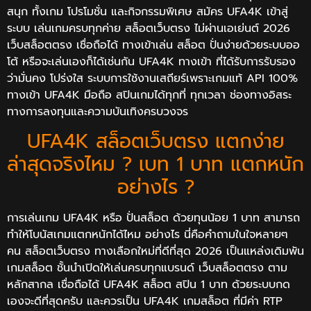
สนุก ทั้งเกม โปรโมชั่น และกิจกรรมพิเศษ สมัคร UFA4K เข้าสู่
ระบบ เล่นเกมครบทุกค่าย สล็อตเว็บตรง ไม่ผ่านเอเย่นต์ 2026
เว็บสล็อตตรง เชื่อถือได้ ทางเข้าเล่น สล็อต ปั่นง่ายด้วยระบบออ
โต้ หรือจะเล่นเองก็ได้เช่นกัน UFA4K ทางเข้า ที่ได้รับการรับรอง
ว่ามั่นคง โปร่งใส ระบบการใช้งานเสถียร์เพราะเกมแท้ API 100%
ทางเข้า UFA4K มือถือ สปินเกมได้ทุกที่ ทุกเวลา ช่องทางอิสระ
ทางการลงทุนและความบันเทิงครบวงจร
UFA4K สล็อตเว็บตรง แตกง่าย
ล่าสุดจริงไหม ? เบท 1 บาท แตกหนัก
อย่างไร ?
การเล่นเกม UFA4K หรือ ปั่นสล็อต ด้วยทุนน้อย 1 บาท สามารถ
ทำให้โบนัสเกมแตกหนักได้ไหม อย่างไร นี่คือคำถามในใจหลายๆ
คน สล็อตเว็บตรง ทางเลือกใหม่ที่ดีที่สุด 2026 เป็นแหล่งเดิมพัน
เกมสล็อต ชั้นนำเปิดให้เล่นครบทุกแบรนด์ เว็บสล็อตตรง ตาม
หลักสากล เชื่อถือได้ UFA4K สล็อต สปิน 1 บาท ด้วยระบบกด
เองจะดีที่สุดครับ และควรเป็น UFA4K เกมสล็อต ที่มีค่า RTP