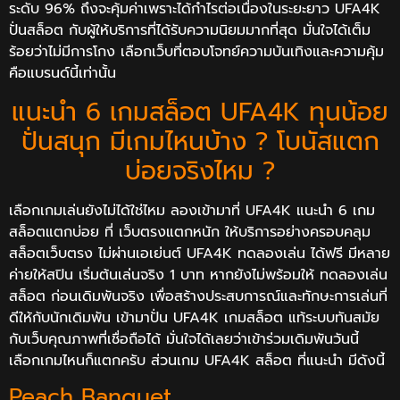
ระดับ 96% ถึงจะคุ้มค่าเพราะได้กำไรต่อเนื่องในระยะยาว UFA4K
ปั่นสล็อต กับผู้ให้บริการที่ได้รับความนิยมมากที่สุด มั่นใจได้เต็ม
ร้อยว่าไม่มีการโกง เลือกเว็บที่ตอบโจทย์ความบันเทิงและความคุ้ม
คือแบรนด์นี้เท่านั้น
แนะนำ 6 เกมสล็อต UFA4K ทุนน้อย
ปั่นสนุก มีเกมไหนบ้าง ? โบนัสแตก
บ่อยจริงไหม ?
เลือกเกมเล่นยังไม่ได้ใช่ไหม ลองเข้ามาที่ UFA4K แนะนำ 6 เกม
สล็อตแตกบ่อย ที่ เว็บตรงแตกหนัก ให้บริการอย่างครอบคลุม
สล็อตเว็บตรง ไม่ผ่านเอเย่นต์ UFA4K ทดลองเล่น ได้ฟรี มีหลาย
ค่ายให้สปิน เริ่มต้นเล่นจริง 1 บาท หากยังไม่พร้อมให้ ทดลองเล่น
สล็อต ก่อนเดิมพันจริง เพื่อสร้างประสบการณ์และทักษะการเล่นที่
ดีให้กับนักเดิมพัน เข้ามาปั่น UFA4K เกมสล็อต แท้ระบบทันสมัย
กับเว็บคุณภาพที่เชื่อถือได้ มั่นใจได้เลยว่าเข้าร่วมเดิมพันวันนี้
เลือกเกมไหนก็แตกครับ ส่วนเกม UFA4K สล็อต ที่แนะนำ มีดังนี้
Peach Banquet