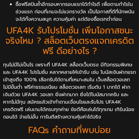
ซื้อฟรีสปินซ้ำอีกรอบหากรอบแรกได้กำไรดี เพื่อตามกำไรใน
ช่วงแรก ก่อนที่เกมจะไม่แจกรางวัล เป็นโอกาสที่ดีที่นักพนัน
จะได้ทั้งความสนุก ความคุ้มค่า แต่ต้องซื้อเรทต่ำก่อน
UFA4K รับโปรโมชั่น เพิ่มโอกาสชนะ
จริงไหม ? สล็อตเว็บตรงแจกเครดิต
ฟรี ดีอย่างไร ?
ทุนไม่มีไม่เป็นไร เพราะที่ UFA4K สล็อตเว็บตรง มีกิจกรรมพิเศษ
และ UFA4K โปรโมชั่น หลากหลายให้เข้ารับ เช่น โบนัสเงินฝากแรก
เข้าสูงถึง 100% เลือกรับได้ตามที่เหมาะสมใน เว็บสล็อตวอเลท
ไม่มีขั้นต่ำ ฟรีค่าธรรมเนียม สล็อตวอเลท เริ่มต้น 1 บาทได้ ฝาก
เงินด้วย UFA4K วอเลท ยิ่งฝากมาก ยิ่งได้โบนัสมากครับ และ
หากไม่มีทุน สมัครแล้วเข้าทำตามเงื่อนไขและรับโปร UFA4K
เครดิตฟรี เล่นเกมได้ครบทุกค่าย ข้อดีคือเล่นได้ทุกเกม เทิร์นน้อย
ถอนได้ จ่ายไม่อั้น การันตีสร้างความคุ้มค่าได้จริง
FAQs คำถามที่พบบ่อย