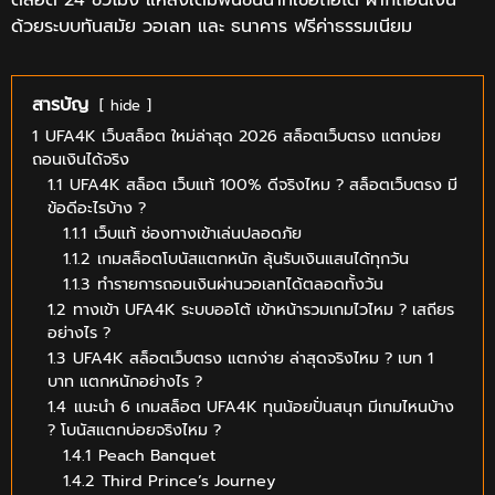
ด้วยระบบทันสมัย วอเลท และ ธนาคาร ฟรีค่าธรรมเนียม
สารบัญ
hide
1
UFA4K เว็บสล็อต ใหม่ล่าสุด 2026 สล็อตเว็บตรง แตกบ่อย
ถอนเงินได้จริง
1.1
UFA4K สล็อต เว็บแท้ 100% ดีจริงไหม ? สล็อตเว็บตรง มี
ข้อดีอะไรบ้าง ?
1.1.1
เว็บแท้ ช่องทางเข้าเล่นปลอดภัย
1.1.2
เกมสล็อตโบนัสแตกหนัก ลุ้นรับเงินแสนได้ทุกวัน
1.1.3
ทำรายการถอนเงินผ่านวอเลทได้ตลอดทั้งวัน
1.2
ทางเข้า UFA4K ระบบออโต้ เข้าหน้ารวมเกมไวไหม ? เสถียร
อย่างไร ?
1.3
UFA4K สล็อตเว็บตรง แตกง่าย ล่าสุดจริงไหม ? เบท 1
บาท แตกหนักอย่างไร ?
1.4
แนะนำ 6 เกมสล็อต UFA4K ทุนน้อยปั่นสนุก มีเกมไหนบ้าง
? โบนัสแตกบ่อยจริงไหม ?
1.4.1
Peach Banquet
1.4.2
Third Prince’s Journey