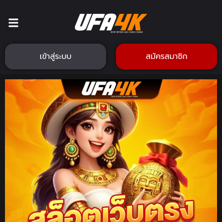
เข้าสู่ระบบ
สมัครสมาชิก