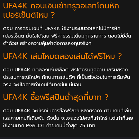
UFA4K ถอนเงินเข้าทรูวอเลทโดนหัก
เปอร์เซ็นต์ไหม ?
ตอบ การถอนเงินที่ UFA4K ใช้งานระบบวอเลทไม่มีการหัก
เปอร์เซ็นต์ มั่นใจได้เลย ฟรีค่าธรรมเนียมทุกรายการ ถอนไม่มีขั้น
ต่ำด้วย สร้างความคุ้มค่าต่อการลงทุนจริงๆ
UFA4K เล่นโหมดลองเล่นได้ฟรีไหม ?
ตอบ UFA4K ทดลองเล่นสล็อต ฟรีได้ครบทุกค่าย เสริมสร้าง
ประสบการณ์ใหม่ๆ ทักษะการเล่นดีๆ ที่เป็นตัวช่วยในการเดิมพัน
จริง จะมีโอกาสทำเงินได้มากขึ้นแน่นอน
UFA4K ซื้อฟรีสปินต่ำสุดกี่บาท ?
ตอบ UFA4K จะมีเรทในการซื้อฟรีสปินหลายราคา ตามเกมที่เล่น
และค่ายเกมที่เดิมพัน ดังนั้น จะเจาะจงไม่คงที่เท่าไหร่ แต่เท่าที่เคย
ใช้งานมาก PGSLOT ค่ายเกมนี้ต่ำสุด 75 บาท