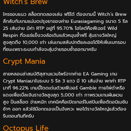
Witch’s Brew
ใครชอบแนว สล็อตทดลองเล่น ฟรีได้ ต้องเกมนี้ Witch’s Brew
ลึกลับกับเกมแม่มดปรุงยาของค่าย Eurasiagaming ขนาด 5 รีล
25 เส้นจ่าย มีค่า RTP อยู่ที่ 95.70% ไฮไลต์คือฟีเจอร์ Wild
Respin ที่จะแช่แข็งวงล้อเดิมแล้วหมุนซ้ำฟรี ลุ้นรางวัลใหญ่
สูงสุดถึง 10,000 เท่า เล่นเกมสลับปกติและออโต้ให้เพิ่มเบทรอบ
ที่ชนะเพราะระบบกำลังจะสุ่มจ่ายรอบซ้ำออกมาครับ
Crypt Mania
สายหลอนล่าสมบัติสุสานแวมไพร์จากค่าย EA Gaming เกม
Crypt Maniaมาในระบบ 5 รีล 3 แถว มี 10 เส้นจ่าย พกค่า RTP
มาที่ 96.22% เกมนี้โดดเด่นด้วยฟีเจอร์ Gamble ทายไพ่ดำหรือ
แดงเพื่อเบิ้ลเงินรางวัลสูงสุด 5,000 เท่า ภาพรวมเกมผันผวน
สูง ปั่นสล็อต จ่ายหนัก เทคนิคคือเปิดเทอร์โบสปินเพื่อตัดอนิเมชัน
ช้าๆ ออก แล้วใช้มือกดเองเป็นจังหวะ พอได้รางวัลใหญ่แล้วต้อง
รีบถอนทันทีครับ
Octopus Life