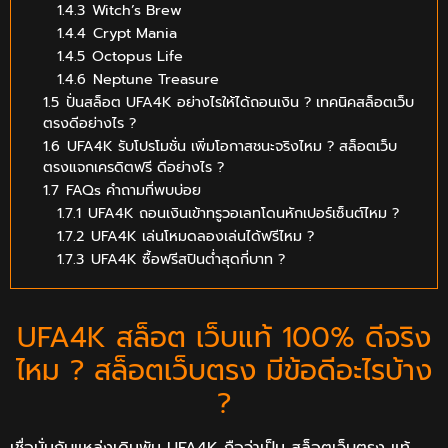
1.4.3
Witch’s Brew
1.4.4
Crypt Mania
1.4.5
Octopus Life
1.4.6
Neptune Treasure
1.5
ปั่นสล็อต UFA4K อย่างไรให้ได้ถอนเงิน ? เทคนิคสล็อตเว็บ
ตรงดีอย่างไร ?
1.6
UFA4K รับโปรโมชั่น เพิ่มโอกาสชนะจริงไหม ? สล็อตเว็บ
ตรงแจกเครดิตฟรี ดีอย่างไร ?
1.7
FAQs คำถามที่พบบ่อย
1.7.1
UFA4K ถอนเงินเข้าทรูวอเลทโดนหักเปอร์เซ็นต์ไหม ?
1.7.2
UFA4K เล่นโหมดลองเล่นได้ฟรีไหม ?
1.7.3
UFA4K ซื้อฟรีสปินต่ำสุดกี่บาท ?
UFA4K สล็อต เว็บแท้ 100% ดีจริง
ไหม ? สล็อตเว็บตรง มีข้อดีอะไรบ้าง
?
เชื่อมั่นกับแหล่งเดิมพัน UFA4K ถือว่าเป็น สล็อตเว็บตรง แท้