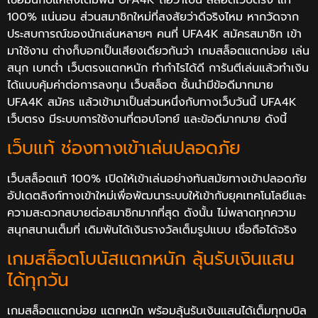
100% แน่นอน ส่วนสมาชิกใหม่ที่สงสัยว่าดีจริงไหม หากวัดจาก
ประสบการณ์ของนักเล่นหลายๆ คนที่ UFA4K สมัครสมาชิก เข้า
มาใช้งาน ต่างก็บอกเป็นเสียงเดียวกันว่า เกมสล็อตแตกบ่อย เล่น
สนุก เบทต่ำ เว็บตรงแตกหนัก ทำกำไรได้ดี การันตีเล่นแล้วทำเงิน
ได้แบบคุ้มค่าต่อการลงทุน เว็บสล็อต ชั้นนำมีข้อดีมากมาย
UFA4K สมัคร แล้วเข้ามาเป็นส่วนหนึ่งกับทางเว็บวันนี้ UFA4K
เว็บตรง มีระบบการใช้งานที่ตอบโจทย์ และข้อดีมากมาย ดังนี้
เว็บแท้ ช่องทางเข้าเล่นปลอดภัย
เว็บสล็อตแท้ 100% เปิดให้เข้าเล่นอย่างทันสมัยทางเข้าปลอดภัย
อัปเดตลิงก์ทางเข้าใหม่เพื่อพัฒนาระบบให้เข้ากับยุคเทคโนโลยีและ
ความสะดวกสบายต่อสมาชิกมากที่สุด ดังนั้น ไม่พลาดทุกความ
สนุกสนานเต็มที่ เดิมพันได้เงินรางวัลเต็มรูปแบบ เชื่อถือได้จริง
เกมสล็อตโบนัสแตกหนัก ลุ้นรับเงินแสน
ได้ทุกวัน
เกมสล็อตแตกบ่อย แตกหนัก พร้อมลุ้นรับเงินแสนได้เต็มทุกบบิล