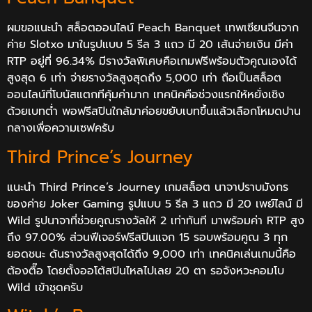
ผมขอแนะนำ สล็อตออนไลน์ Peach Banquet เทพเซียนจีนจาก
ค่าย Slotxo มาในรูปแบบ 5 รีล 3 แถว มี 20 เส้นจ่ายเงิน มีค่า
RTP อยู่ที่ 96.34% มีรางวัลพิเศษคือเกมฟรีพร้อมตัวคูณเองได้
สูงสุด 6 เท่า จ่ายรางวัลสูงสุดถึง 5,000 เท่า ถือเป็นสล็อต
ออนไลน์ที่โบนัสแตกทีคุ้มค่ามาก เทคนิคคือช่วงแรกให้หยั่งเชิง
ด้วยเบทต่ำ พอฟรีสปินใกล้มาค่อยขยับเบทขึ้นแล้วเลือกโหมดปาน
กลางเพื่อความเซฟครับ
Third Prince’s Journey
แนะนำ Third Prince’s Journey เกมสล็อต นาจาปราบมังกร
ของค่าย Joker Gaming รูปแบบ 5 รีล 3 แถว มี 20 เพย์ไลน์ มี
Wild รูปนาจาที่ช่วยคูณรางวัลให้ 2 เท่าทันที มาพร้อมค่า RTP สูง
ถึง 97.00% ส่วนฟีเจอร์ฟรีสปินแจก 15 รอบพร้อมคูณ 3 ทุก
ยอดชนะ ดันรางวัลสูงสุดได้ถึง 9,000 เท่า เทคนิคเล่นเกมนี้คือ
ต้องตื๊อ โดยตั้งออโต้สปินไหลไปเลย 20 ตา รอจังหวะคอมโบ
Wild เข้าชุดครับ