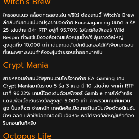
Witch’s Brew
ใครชอบแนว สล็อตทดลองเล่น ฟรีได้ ต้องเกมนี้ Witch’s Brew
ลึกลับกับเกมแม่มดปรุงยาของค่าย Eurasiagaming ขนาด 5 รีล
25 เส้นจ่าย มีค่า RTP อยู่ที่ 95.70% ไฮไลต์คือฟีเจอร์ Wild
Respin ที่จะแช่แข็งวงล้อเดิมแล้วหมุนซ้ำฟรี ลุ้นรางวัลใหญ่
สูงสุดถึง 10,000 เท่า เล่นเกมสลับปกติและออโต้ให้เพิ่มเบทรอบ
ที่ชนะเพราะระบบกำลังจะสุ่มจ่ายรอบซ้ำออกมาครับ
Crypt Mania
สายหลอนล่าสมบัติสุสานแวมไพร์จากค่าย EA Gaming เกม
Crypt Maniaมาในระบบ 5 รีล 3 แถว มี 10 เส้นจ่าย พกค่า RTP
มาที่ 96.22% เกมนี้โดดเด่นด้วยฟีเจอร์ Gamble ทายไพ่ดำหรือ
แดงเพื่อเบิ้ลเงินรางวัลสูงสุด 5,000 เท่า ภาพรวมเกมผันผวน
สูง ปั่นสล็อต จ่ายหนัก เทคนิคคือเปิดเทอร์โบสปินเพื่อตัดอนิเมชัน
ช้าๆ ออก แล้วใช้มือกดเองเป็นจังหวะ พอได้รางวัลใหญ่แล้วต้อง
รีบถอนทันทีครับ
Octopus Life