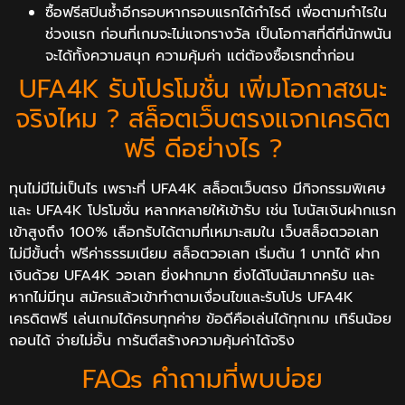
ซื้อฟรีสปินซ้ำอีกรอบหากรอบแรกได้กำไรดี เพื่อตามกำไรใน
ช่วงแรก ก่อนที่เกมจะไม่แจกรางวัล เป็นโอกาสที่ดีที่นักพนัน
จะได้ทั้งความสนุก ความคุ้มค่า แต่ต้องซื้อเรทต่ำก่อน
UFA4K รับโปรโมชั่น เพิ่มโอกาสชนะ
จริงไหม ? สล็อตเว็บตรงแจกเครดิต
ฟรี ดีอย่างไร ?
ทุนไม่มีไม่เป็นไร เพราะที่ UFA4K สล็อตเว็บตรง มีกิจกรรมพิเศษ
และ UFA4K โปรโมชั่น หลากหลายให้เข้ารับ เช่น โบนัสเงินฝากแรก
เข้าสูงถึง 100% เลือกรับได้ตามที่เหมาะสมใน เว็บสล็อตวอเลท
ไม่มีขั้นต่ำ ฟรีค่าธรรมเนียม สล็อตวอเลท เริ่มต้น 1 บาทได้ ฝาก
เงินด้วย UFA4K วอเลท ยิ่งฝากมาก ยิ่งได้โบนัสมากครับ และ
หากไม่มีทุน สมัครแล้วเข้าทำตามเงื่อนไขและรับโปร UFA4K
เครดิตฟรี เล่นเกมได้ครบทุกค่าย ข้อดีคือเล่นได้ทุกเกม เทิร์นน้อย
ถอนได้ จ่ายไม่อั้น การันตีสร้างความคุ้มค่าได้จริง
FAQs คำถามที่พบบ่อย