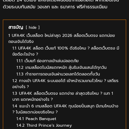
ด้วยระบบทันสมัย วอเลท และ ธนาคาร ฟรีค่าธรรมเนียม
สารบัญ
hide
1
UFA4K เว็บสล็อต ใหม่ล่าสุด 2026 สล็อตเว็บตรง แตกบ่อย
ถอนเงินได้จริง
1.1
UFA4K สล็อต เว็บแท้ 100% ดีจริงไหม ? สล็อตเว็บตรง มี
ข้อดีอะไรบ้าง ?
1.1.1
เว็บแท้ ช่องทางเข้าเล่นปลอดภัย
1.1.2
เกมสล็อตโบนัสแตกหนัก ลุ้นรับเงินแสนได้ทุกวัน
1.1.3
ทำรายการถอนเงินผ่านวอเลทได้ตลอดทั้งวัน
1.2
ทางเข้า UFA4K ระบบออโต้ เข้าหน้ารวมเกมไวไหม ? เสถียร
อย่างไร ?
1.3
UFA4K สล็อตเว็บตรง แตกง่าย ล่าสุดจริงไหม ? เบท 1
บาท แตกหนักอย่างไร ?
1.4
แนะนำ 6 เกมสล็อต UFA4K ทุนน้อยปั่นสนุก มีเกมไหนบ้าง
? โบนัสแตกบ่อยจริงไหม ?
1.4.1
Peach Banquet
1.4.2
Third Prince’s Journey