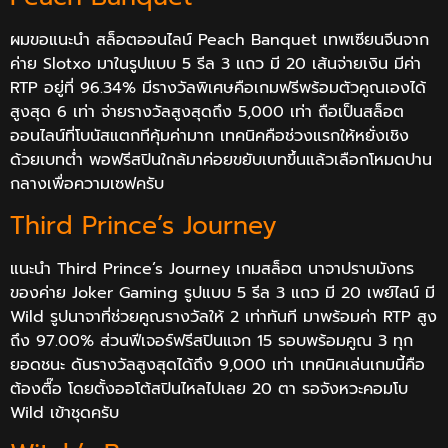
ผมขอแนะนำ สล็อตออนไลน์ Peach Banquet เทพเซียนจีนจาก
ค่าย Slotxo มาในรูปแบบ 5 รีล 3 แถว มี 20 เส้นจ่ายเงิน มีค่า
RTP อยู่ที่ 96.34% มีรางวัลพิเศษคือเกมฟรีพร้อมตัวคูณเองได้
สูงสุด 6 เท่า จ่ายรางวัลสูงสุดถึง 5,000 เท่า ถือเป็นสล็อต
ออนไลน์ที่โบนัสแตกทีคุ้มค่ามาก เทคนิคคือช่วงแรกให้หยั่งเชิง
ด้วยเบทต่ำ พอฟรีสปินใกล้มาค่อยขยับเบทขึ้นแล้วเลือกโหมดปาน
กลางเพื่อความเซฟครับ
Third Prince’s Journey
แนะนำ Third Prince’s Journey เกมสล็อต นาจาปราบมังกร
ของค่าย Joker Gaming รูปแบบ 5 รีล 3 แถว มี 20 เพย์ไลน์ มี
Wild รูปนาจาที่ช่วยคูณรางวัลให้ 2 เท่าทันที มาพร้อมค่า RTP สูง
ถึง 97.00% ส่วนฟีเจอร์ฟรีสปินแจก 15 รอบพร้อมคูณ 3 ทุก
ยอดชนะ ดันรางวัลสูงสุดได้ถึง 9,000 เท่า เทคนิคเล่นเกมนี้คือ
ต้องตื๊อ โดยตั้งออโต้สปินไหลไปเลย 20 ตา รอจังหวะคอมโบ
Wild เข้าชุดครับ