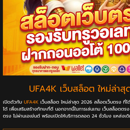
UFA4K เว็บสล็อต ใหม่ล่าส
เปิดตัวกับ
UFA4K
เว็บสล็อต ใหม่ล่าสุด 2026 สล็อตเว็บตรง ท
ได้ เพื่อเสริมสร้างทักษะที่ดี นอกจากนี้ในการเล่นเกม เว็บสล็อต
ตรง ไม่ผ่านเอเย่นต์ พร้อมเปิดให้บริการตลอด 24 ชั่วโมง แหล่งเดิ