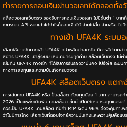
ทำรายการถอนเงินผ่านวอเลทได้ตลอดทั้งว
สล็อตวอเลทเว็บตรง รองรับการถอนเงินวอเลท ไม่มีขั้นต่ำ 1 บาทก็ถ
เกมระบบ API ชนะแล้วได้กำไรก็ถอนเงินได้ จ่ายไม่อั้น จ่ายจริง ไม
ทางเข้า UFA4K ระบบออโ
เลือกใช้งานกับทางเข้า UFA4K หน้าหลักปลอดภัย มีการอัปเดตข่าวส
สมัคร UFA4K เข้าสู่ระบบ เล่นเกมครบทุกค่าย สล็อตเว็บตรง ไม่ผ่าน
เช่นกัน UFA4K ทางเข้า ที่ได้รับการรับรองว่ามั่นคง โปร่งใส ระบ
ทางการลงทุนและความบันเทิงครบวงจร
UFA4K สล็อตเว็บตรง แตกง่า
การเล่นเกม UFA4K หรือ ปั่นสล็อต ด้วยทุนน้อย 1 บาท สามารถทำให
2026 เป็นแหล่งเดิมพัน เกมสล็อต ชั้นนำเปิดให้เล่นครบทุกแบรนด
ควรเป็น UFA4K เกมสล็อต ที่มีค่า RTP ระดับ 96% ถึงจะคุ้มค่าเพราะไ
ว่าไม่มีการโกง เลือกเว็บที่ตอบโจทย์ความบันเทิงและความคุ้มคือแบรนด