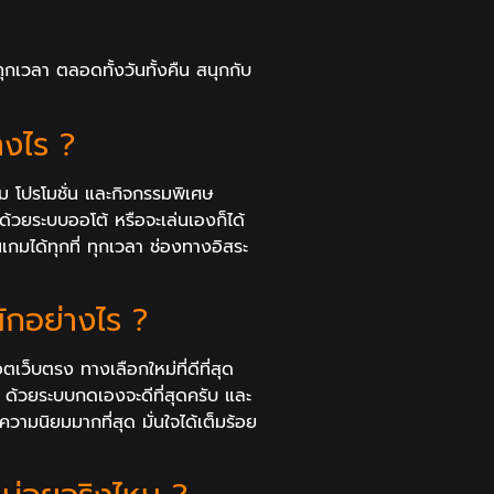
กเวลา ตลอดทั้งวันทั้งคืน สนุกกับ
างไร ?
ม โปรโมชั่น และกิจกรรมพิเศษ
ด้วยระบบออโต้ หรือจะเล่นเองก็ได้
กมได้ทุกที่ ทุกเวลา ช่องทางอิสระ
ักอย่างไร ?
ว็บตรง ทางเลือกใหม่ที่ดีที่สุด
 ด้วยระบบกดเองจะดีที่สุดครับ และ
ความนิยมมากที่สุด มั่นใจได้เต็มร้อย