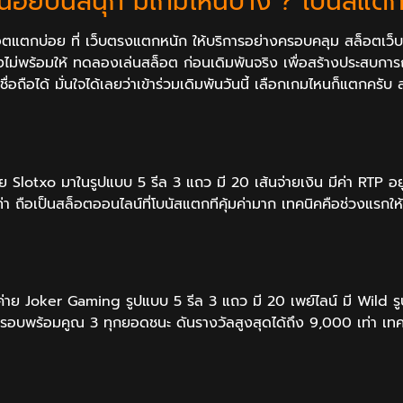
อยปั่นสนุก มีเกมไหนบ้าง ? โบนัสแตก
็อตแตกบ่อย ที่ เว็บตรงแตกหนัก ให้บริการอย่างครอบคลุม สล็อตเว็
งไม่พร้อมให้ ทดลองเล่นสล็อต ก่อนเดิมพันจริง เพื่อสร้างประสบการณ์
่อถือได้ มั่นใจได้เลยว่าเข้าร่วมเดิมพันวันนี้ เลือกเกมไหนก็แตกครั
txo มาในรูปแบบ 5 รีล 3 แถว มี 20 เส้นจ่ายเงิน มีค่า RTP อยู่
่า ถือเป็นสล็อตออนไลน์ที่โบนัสแตกทีคุ้มค่ามาก เทคนิคคือช่วงแรกให้
 Joker Gaming รูปแบบ 5 รีล 3 แถว มี 20 เพย์ไลน์ มี Wild รูปนา
รอบพร้อมคูณ 3 ทุกยอดชนะ ดันรางวัลสูงสุดได้ถึง 9,000 เท่า เทคนิ