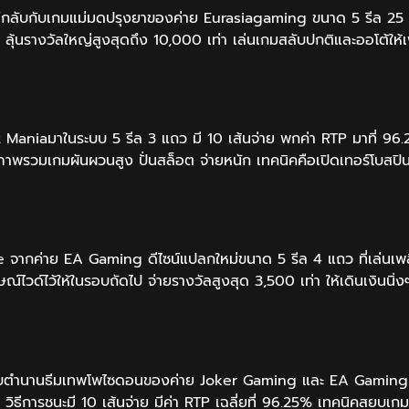
กลับกับเกมแม่มดปรุงยาของค่าย Eurasiagaming ขนาด 5 รีล 25 เส้
รี ลุ้นรางวัลใหญ่สูงสุดถึง 10,000 เท่า เล่นเกมสลับปกติและออโต้ให้
niaมาในระบบ 5 รีล 3 แถว มี 10 เส้นจ่าย พกค่า RTP มาที่ 96.22
าพรวมเกมผันผวนสูง ปั่นสล็อต จ่ายหนัก เทคนิคคือเปิดเทอร์โบสปินเ
 จากค่าย EA Gaming ดีไซน์แปลกใหม่ขนาด 5 รีล 4 แถว ที่เล่นเพ
ษณ์ไวด์ไว้ให้ในรอบถัดไป จ่ายรางวัลสูงสุด 3,500 เท่า ให้เดินเงินนิ่
ดับตำนานธีมเทพโพไซดอนของค่าย Joker Gaming และ EA Gaming มา
 วิธีการชนะมี 10 เส้นจ่าย มีค่า RTP เฉลี่ยที่ 96.25% เทคนิคสยบเก