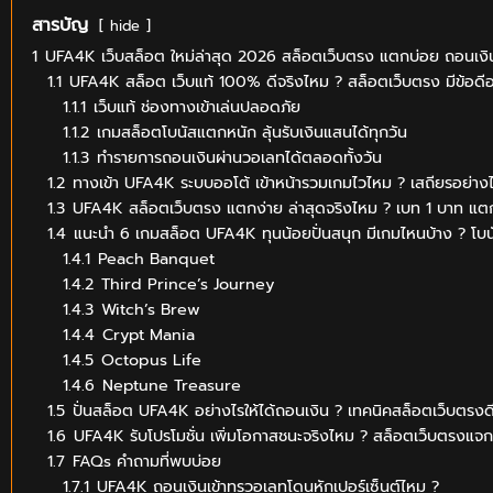
สารบัญ
hide
1
UFA4K เว็บสล็อต ใหม่ล่าสุด 2026 สล็อตเว็บตรง แตกบ่อย ถอนเงิน
1.1
UFA4K สล็อต เว็บแท้ 100% ดีจริงไหม ? สล็อตเว็บตรง มีข้อดีอ
1.1.1
เว็บแท้ ช่องทางเข้าเล่นปลอดภัย
1.1.2
เกมสล็อตโบนัสแตกหนัก ลุ้นรับเงินแสนได้ทุกวัน
1.1.3
ทำรายการถอนเงินผ่านวอเลทได้ตลอดทั้งวัน
1.2
ทางเข้า UFA4K ระบบออโต้ เข้าหน้ารวมเกมไวไหม ? เสถียรอย่าง
1.3
UFA4K สล็อตเว็บตรง แตกง่าย ล่าสุดจริงไหม ? เบท 1 บาท แต
1.4
แนะนำ 6 เกมสล็อต UFA4K ทุนน้อยปั่นสนุก มีเกมไหนบ้าง ? โบ
1.4.1
Peach Banquet
1.4.2
Third Prince’s Journey
1.4.3
Witch’s Brew
1.4.4
Crypt Mania
1.4.5
Octopus Life
1.4.6
Neptune Treasure
1.5
ปั่นสล็อต UFA4K อย่างไรให้ได้ถอนเงิน ? เทคนิคสล็อตเว็บตรงด
1.6
UFA4K รับโปรโมชั่น เพิ่มโอกาสชนะจริงไหม ? สล็อตเว็บตรงแจกเ
1.7
FAQs คำถามที่พบบ่อย
1.7.1
UFA4K ถอนเงินเข้าทรูวอเลทโดนหักเปอร์เซ็นต์ไหม ?