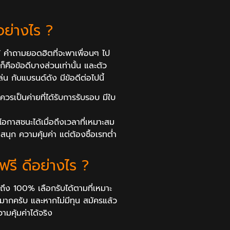
อย่างไร ?
ด้ คำถามยอดฮิตที่จะพาเพื่อนๆ ไป
ือข้อดีบางส่วนเท่านั้น และตัว
 กับแบรนด์ดัง มีข้อดีต่อไปนี้
รเป็นค่ายที่ได้รับการรับรอบ มีใบ
อกาสชนะได้เมื่อถึงเวลาที่เหมาะสม
สนุก ความคุ้มค่า แต่ต้องซื้อเรทต่ำ
รี ดีอย่างไร ?
งถึง 100% เลือกรับได้ตามที่เหมาะ
สมากครับ และหากไม่มีทุน สมัครแล้ว
ามคุ้มค่าได้จริง