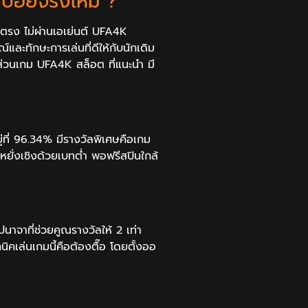
บ่อยจริงไหม ?
บตรง ไม่ผ่านเอเย่นต์ UFA4K
และทักษะการเล่นที่ดีให้กับนักเดิม
บ ส่วนเกม UFA4K สล็อต ที่แนะนำ มี
ที่ 96.34% มีรางวัลพิเศษคือเกม
หยั่งเชิงด้วยเบทต่ำ พอฟรีสปินใกล้
จาที่ช่วยคูณรางวัลให้ 2 เท่า
คเล่นเกมนี้คือต้องตื๊อ โดยตั้งออ