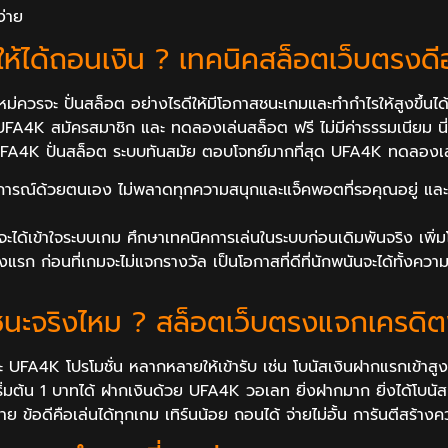
ง่าย
ห้ได้ถอนเงิน ? เทคนิคสล็อตเว็บตรงดี
หม่ควรจะ ปั่นสล็อต อย่างไรดีให้มีโอกาสชนะเกมและทำกำไรให้สูงขึ้นไ
K สมัครสมาชิก และ ทดลองเล่นสล็อต ฟรี ไม่มีค่าธรรมเนียม นี่ก็ค
 UFA4K ปั่นสล็อต ระบบทันสมัย ตอบโจทย์มากที่สุด UFA4K ทดลองเล่น
สบการณ์ด้วยตนเอง ไม่พลาดทุกความสนุกและแจ็คพอตที่รอคุณอยู่ และคว
ะได้เข้าใจระบบเกม ศึกษาเทคนิคการเล่นในระบบก่อนเดิมพันจริง เพิ่มโ
รก ก่อนที่เกมจะไม่แจกรางวัล เป็นโอกาสที่ดีที่นักพนันจะได้ทั้งความ
ชนะจริงไหม ? สล็อตเว็บตรงแจกเครดิตฟ
ะ UFA4K โปรโมชั่น หลากหลายให้เข้ารับ เช่น โบนัสเงินฝากแรกเข้าสู
ริ่มต้น 1 บาทได้ ฝากเงินด้วย UFA4K วอเลท ยิ่งฝากมาก ยิ่งได้โบนั
ข้อดีคือเล่นได้ทุกเกม เทิร์นน้อย ถอนได้ จ่ายไม่อั้น การันตีสร้างคว