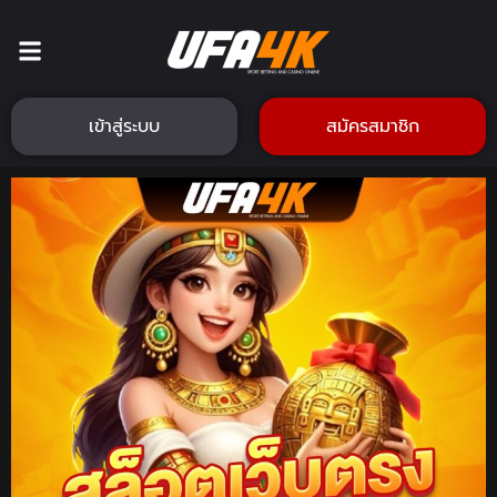
เข้าสู่ระบบ
สมัครสมาชิก