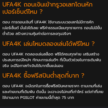
UFA4K ถอนเงินเข้าทรูวอเลทโดนหัก
เปอร์เซ็นต์ไหม ?
ตอบ การถอนเงินที่ UFA4K ใช้งานระบบวอเลทไม่มีการหัก
เปอร์เซ็นต์ มั่นใจได้เลย ฟรีค่าธรรมเนียมทุกรายการ ถอนไม่มีขั้น
ต่ำด้วย สร้างความคุ้มค่าต่อการลงทุนจริงๆ
UFA4K เล่นโหมดลองเล่นได้ฟรีไหม ?
ตอบ UFA4K ทดลองเล่นสล็อต ฟรีได้ครบทุกค่าย เสริมสร้าง
ประสบการณ์ใหม่ๆ ทักษะการเล่นดีๆ ที่เป็นตัวช่วยในการเดิมพัน
จริง จะมีโอกาสทำเงินได้มากขึ้นแน่นอน
UFA4K ซื้อฟรีสปินต่ำสุดกี่บาท ?
ตอบ UFA4K จะมีเรทในการซื้อฟรีสปินหลายราคา ตามเกมที่เล่น
และค่ายเกมที่เดิมพัน ดังนั้น จะเจาะจงไม่คงที่เท่าไหร่ แต่เท่าที่เคย
ใช้งานมาก PGSLOT ค่ายเกมนี้ต่ำสุด 75 บาท