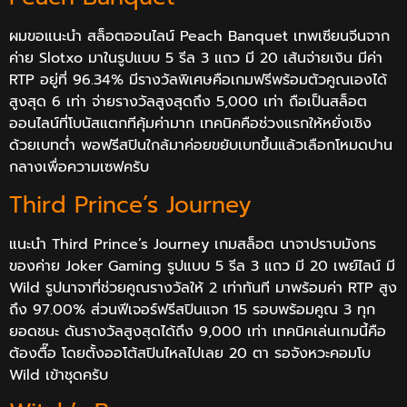
ผมขอแนะนำ สล็อตออนไลน์ Peach Banquet เทพเซียนจีนจาก
ค่าย Slotxo มาในรูปแบบ 5 รีล 3 แถว มี 20 เส้นจ่ายเงิน มีค่า
RTP อยู่ที่ 96.34% มีรางวัลพิเศษคือเกมฟรีพร้อมตัวคูณเองได้
สูงสุด 6 เท่า จ่ายรางวัลสูงสุดถึง 5,000 เท่า ถือเป็นสล็อต
ออนไลน์ที่โบนัสแตกทีคุ้มค่ามาก เทคนิคคือช่วงแรกให้หยั่งเชิง
ด้วยเบทต่ำ พอฟรีสปินใกล้มาค่อยขยับเบทขึ้นแล้วเลือกโหมดปาน
กลางเพื่อความเซฟครับ
Third Prince’s Journey
แนะนำ Third Prince’s Journey เกมสล็อต นาจาปราบมังกร
ของค่าย Joker Gaming รูปแบบ 5 รีล 3 แถว มี 20 เพย์ไลน์ มี
Wild รูปนาจาที่ช่วยคูณรางวัลให้ 2 เท่าทันที มาพร้อมค่า RTP สูง
ถึง 97.00% ส่วนฟีเจอร์ฟรีสปินแจก 15 รอบพร้อมคูณ 3 ทุก
ยอดชนะ ดันรางวัลสูงสุดได้ถึง 9,000 เท่า เทคนิคเล่นเกมนี้คือ
ต้องตื๊อ โดยตั้งออโต้สปินไหลไปเลย 20 ตา รอจังหวะคอมโบ
Wild เข้าชุดครับ