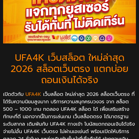
UFA4K เว็บสล็อต ใหม่ล่าสุด
2026 สล็อตเว็บตรง แตกบ่อย
ถอนเงินได้จริง
เปิดตัวกับ
UFA4K
เว็บสล็อต ใหม่ล่าสุด 2026 สล็อตเว็บตรง ที่
ได้รับความนิยมสูงมาก บริการความสนุกครบวงจร จาก สล็อต
500 – 1000 เกม ทดลอง UFA4K สล็อต ได้ เพื่อเสริมสร้าง
ทักษะที่ดี นอกจากนี้ในการเล่นเกม เว็บสล็อตตรง ได้มาตรฐาน
ระดับสากล เดิมพันกับ UFA4K ทางเข้า โบนัสแตกถอนเงินได้จริง
จ่ายไม่อั้น UFA4K เว็บตรง ไม่ผ่านเอเย่นต์ พร้อมเปิดให้บริการ
ตลอด 24 ชั่วโมง แหล่งเดิมพันชั้นนำที่เชื่อถือได้ ฝากถอนเงิน