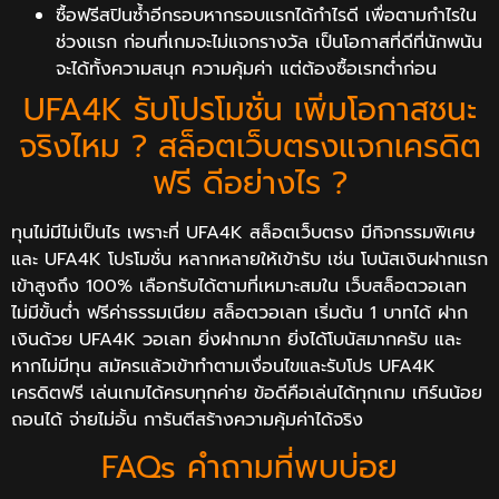
ซื้อฟรีสปินซ้ำอีกรอบหากรอบแรกได้กำไรดี เพื่อตามกำไรใน
ช่วงแรก ก่อนที่เกมจะไม่แจกรางวัล เป็นโอกาสที่ดีที่นักพนัน
จะได้ทั้งความสนุก ความคุ้มค่า แต่ต้องซื้อเรทต่ำก่อน
UFA4K รับโปรโมชั่น เพิ่มโอกาสชนะ
จริงไหม ? สล็อตเว็บตรงแจกเครดิต
ฟรี ดีอย่างไร ?
ทุนไม่มีไม่เป็นไร เพราะที่ UFA4K สล็อตเว็บตรง มีกิจกรรมพิเศษ
และ UFA4K โปรโมชั่น หลากหลายให้เข้ารับ เช่น โบนัสเงินฝากแรก
เข้าสูงถึง 100% เลือกรับได้ตามที่เหมาะสมใน เว็บสล็อตวอเลท
ไม่มีขั้นต่ำ ฟรีค่าธรรมเนียม สล็อตวอเลท เริ่มต้น 1 บาทได้ ฝาก
เงินด้วย UFA4K วอเลท ยิ่งฝากมาก ยิ่งได้โบนัสมากครับ และ
หากไม่มีทุน สมัครแล้วเข้าทำตามเงื่อนไขและรับโปร UFA4K
เครดิตฟรี เล่นเกมได้ครบทุกค่าย ข้อดีคือเล่นได้ทุกเกม เทิร์นน้อย
ถอนได้ จ่ายไม่อั้น การันตีสร้างความคุ้มค่าได้จริง
FAQs คำถามที่พบบ่อย