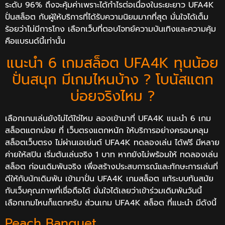
ระดับ 96% ถึงจะคุ้มค่าเพราะได้กำไรต่อเนื่องในระยะยาว UFA4K
ปั่นสล็อต กับผู้ให้บริการที่ได้รับความนิยมมากที่สุด มั่นใจได้เต็ม
ร้อยว่าไม่มีการโกง เลือกเว็บที่ตอบโจทย์ความบันเทิงและความคุ้ม
คือแบรนด์นี้เท่านั้น
แนะนำ 6 เกมสล็อต UFA4K ทุนน้อย
ปั่นสนุก มีเกมไหนบ้าง ? โบนัสแตก
บ่อยจริงไหม ?
เลือกเกมเล่นยังไม่ได้ใช่ไหม ลองเข้ามาที่ UFA4K แนะนำ 6 เกม
สล็อตแตกบ่อย ที่ เว็บตรงแตกหนัก ให้บริการอย่างครอบคลุม
สล็อตเว็บตรง ไม่ผ่านเอเย่นต์ UFA4K ทดลองเล่น ได้ฟรี มีหลาย
ค่ายให้สปิน เริ่มต้นเล่นจริง 1 บาท หากยังไม่พร้อมให้ ทดลองเล่น
สล็อต ก่อนเดิมพันจริง เพื่อสร้างประสบการณ์และทักษะการเล่นที่
ดีให้กับนักเดิมพัน เข้ามาปั่น UFA4K เกมสล็อต แท้ระบบทันสมัย
กับเว็บคุณภาพที่เชื่อถือได้ มั่นใจได้เลยว่าเข้าร่วมเดิมพันวันนี้
เลือกเกมไหนก็แตกครับ ส่วนเกม UFA4K สล็อต ที่แนะนำ มีดังนี้
Peach Banquet