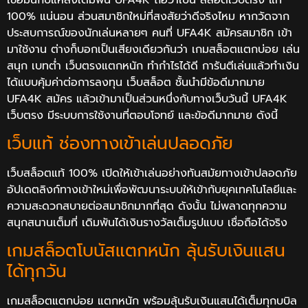
100% แน่นอน ส่วนสมาชิกใหม่ที่สงสัยว่าดีจริงไหม หากวัดจาก
ประสบการณ์ของนักเล่นหลายๆ คนที่ UFA4K สมัครสมาชิก เข้า
มาใช้งาน ต่างก็บอกเป็นเสียงเดียวกันว่า เกมสล็อตแตกบ่อย เล่น
สนุก เบทต่ำ เว็บตรงแตกหนัก ทำกำไรได้ดี การันตีเล่นแล้วทำเงิน
ได้แบบคุ้มค่าต่อการลงทุน เว็บสล็อต ชั้นนำมีข้อดีมากมาย
UFA4K สมัคร แล้วเข้ามาเป็นส่วนหนึ่งกับทางเว็บวันนี้ UFA4K
เว็บตรง มีระบบการใช้งานที่ตอบโจทย์ และข้อดีมากมาย ดังนี้
เว็บแท้ ช่องทางเข้าเล่นปลอดภัย
เว็บสล็อตแท้ 100% เปิดให้เข้าเล่นอย่างทันสมัยทางเข้าปลอดภัย
อัปเดตลิงก์ทางเข้าใหม่เพื่อพัฒนาระบบให้เข้ากับยุคเทคโนโลยีและ
ความสะดวกสบายต่อสมาชิกมากที่สุด ดังนั้น ไม่พลาดทุกความ
สนุกสนานเต็มที่ เดิมพันได้เงินรางวัลเต็มรูปแบบ เชื่อถือได้จริง
เกมสล็อตโบนัสแตกหนัก ลุ้นรับเงินแสน
ได้ทุกวัน
เกมสล็อตแตกบ่อย แตกหนัก พร้อมลุ้นรับเงินแสนได้เต็มทุกบบิล