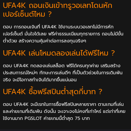
UFA4K ถอนเงินเข้าทรูวอเลทโดนหัก
เปอร์เซ็นต์ไหม ?
ตอบ การถอนเงินที่ UFA4K ใช้งานระบบวอเลทไม่มีการหัก
เปอร์เซ็นต์ มั่นใจได้เลย ฟรีค่าธรรมเนียมทุกรายการ ถอนไม่มีขั้น
ต่ำด้วย สร้างความคุ้มค่าต่อการลงทุนจริงๆ
UFA4K เล่นโหมดลองเล่นได้ฟรีไหม ?
ตอบ UFA4K ทดลองเล่นสล็อต ฟรีได้ครบทุกค่าย เสริมสร้าง
ประสบการณ์ใหม่ๆ ทักษะการเล่นดีๆ ที่เป็นตัวช่วยในการเดิมพัน
จริง จะมีโอกาสทำเงินได้มากขึ้นแน่นอน
UFA4K ซื้อฟรีสปินต่ำสุดกี่บาท ?
ตอบ UFA4K จะมีเรทในการซื้อฟรีสปินหลายราคา ตามเกมที่เล่น
และค่ายเกมที่เดิมพัน ดังนั้น จะเจาะจงไม่คงที่เท่าไหร่ แต่เท่าที่เคย
ใช้งานมาก PGSLOT ค่ายเกมนี้ต่ำสุด 75 บาท