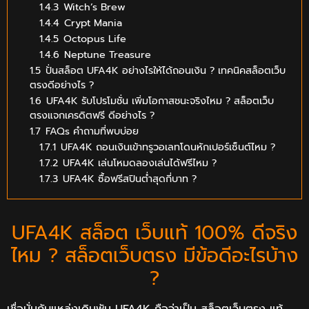
1.4.3
Witch’s Brew
1.4.4
Crypt Mania
1.4.5
Octopus Life
1.4.6
Neptune Treasure
1.5
ปั่นสล็อต UFA4K อย่างไรให้ได้ถอนเงิน ? เทคนิคสล็อตเว็บ
ตรงดีอย่างไร ?
1.6
UFA4K รับโปรโมชั่น เพิ่มโอกาสชนะจริงไหม ? สล็อตเว็บ
ตรงแจกเครดิตฟรี ดีอย่างไร ?
1.7
FAQs คำถามที่พบบ่อย
1.7.1
UFA4K ถอนเงินเข้าทรูวอเลทโดนหักเปอร์เซ็นต์ไหม ?
1.7.2
UFA4K เล่นโหมดลองเล่นได้ฟรีไหม ?
1.7.3
UFA4K ซื้อฟรีสปินต่ำสุดกี่บาท ?
UFA4K สล็อต เว็บแท้ 100% ดีจริง
ไหม ? สล็อตเว็บตรง มีข้อดีอะไรบ้าง
?
เชื่อมั่นกับแหล่งเดิมพัน UFA4K ถือว่าเป็น สล็อตเว็บตรง แท้