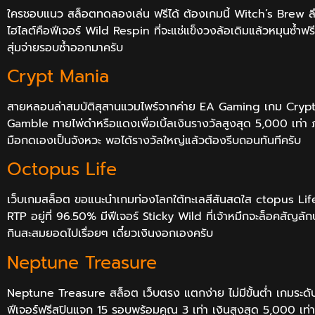
ใครชอบแนว สล็อตทดลองเล่น ฟรีได้ ต้องเกมนี้ Witch’s Brew ลึ
ไฮไลต์คือฟีเจอร์ Wild Respin ที่จะแช่แข็งวงล้อเดิมแล้วหมุนซ้ำฟ
สุ่มจ่ายรอบซ้ำออกมาครับ
Crypt Mania
สายหลอนล่าสมบัติสุสานแวมไพร์จากค่าย EA Gaming เกม Crypt Ma
Gamble ทายไพ่ดำหรือแดงเพื่อเบิ้ลเงินรางวัลสูงสุด 5,000 เท่า ภ
มือกดเองเป็นจังหวะ พอได้รางวัลใหญ่แล้วต้องรีบถอนทันทีครับ
Octopus Life
เว็บเกมสล็อต ขอแนะนำเกมท่องโลกใต้ทะเลสีสันสดใส ctopus Life
RTP อยู่ที่ 96.50% มีฟีเจอร์ Sticky Wild ที่เจ้าหมึกจะล็อคสัญลัก
กินสะสมยอดไปเรื่อยๆ เดี๋ยวเงินงอกเองครับ
Neptune Treasure
Neptune Treasure สล็อต เว็บตรง แตกง่าย ไม่มีขั้นต่ำ เกมระ
ฟีเจอร์ฟรีสปินแจก 15 รอบพร้อมคูณ 3 เท่า เงินสูงสุด 5,000 เท่า