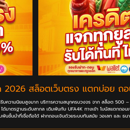
ุด 2026 สล็อตเว็บตรง แตกบ่อย ถอน
ี่ได้รับความนิยมสูงมาก บริการความสนุกครบวงจร จาก สล็อต 50
ตรง ได้มาตรฐานระดับสากล เดิมพันกับ UFA4K ทางเข้า โบนัสแตกถอนเงิ
มพันชั้นนำที่เชื่อถือได้ ฝากถอนเงินด้วยระบบทันสมัย วอเลท และ ธน