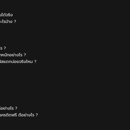
ได้จริง
ะไรบ้าง ?
ไร ?
กหนักอย่างไร ?
นัสแตกบ่อยจริงไหม ?
ีอย่างไร ?
ครดิตฟรี ดีอย่างไร ?