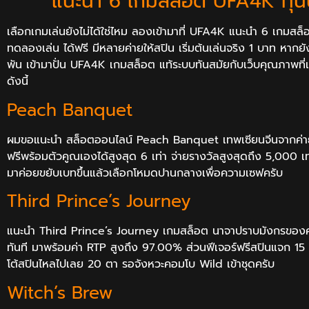
แนะนำ 6 เกมสล็อต UFA4K ทุนน้
เลือกเกมเล่นยังไม่ได้ใช่ไหม ลองเข้ามาที่ UFA4K แนะนำ 6 เกมสล
ทดลองเล่น ได้ฟรี มีหลายค่ายให้สปิน เริ่มต้นเล่นจริง 1 บาท หากยั
พัน เข้ามาปั่น UFA4K เกมสล็อต แท้ระบบทันสมัยกับเว็บคุณภาพที่เชื
ดังนี้
Peach Banquet
ผมขอแนะนำ สล็อตออนไลน์ Peach Banquet เทพเซียนจีนจากค่าย Slo
ฟรีพร้อมตัวคูณเองได้สูงสุด 6 เท่า จ่ายรางวัลสูงสุดถึง 5,000 เท
มาค่อยขยับเบทขึ้นแล้วเลือกโหมดปานกลางเพื่อความเซฟครับ
Third Prince’s Journey
แนะนำ Third Prince’s Journey เกมสล็อต นาจาปราบมังกรของค่าย
ทันที มาพร้อมค่า RTP สูงถึง 97.00% ส่วนฟีเจอร์ฟรีสปินแจก 15 
โต้สปินไหลไปเลย 20 ตา รอจังหวะคอมโบ Wild เข้าชุดครับ
Witch’s Brew