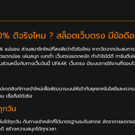
% ดีจริงไหม ? สล็อตเว็บตรง มีข้อดีอะ
100% แน่นอน ส่วนสมาชิกใหม่ที่สงสัยว่าดีจริงไหม หากวัดจากประสบ
อตแตกบ่อย เล่นสนุก เบทต่ำ เว็บตรงแตกหนัก ทำกำไรได้ดี การันตีเล่น
นส่วนหนึ่งกับทางเว็บวันนี้ UFA4K เว็บตรง มีระบบการใช้งานที่ตอบโจ
ัปเดตลิงก์ทางเข้าใหม่เพื่อพัฒนาระบบให้เข้ากับยุคเทคโนโลยีและคว
 เชื่อถือได้จริง
ุกวัน
ล่นได้ทุกวัน กับทางเข้าหลักที่ได้มาตรฐานระดับสากล อัตราการแต
างดี สร้างความสนุกได้ทุกเวลา