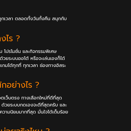
กเวลา ตลอดทั้งวันทั้งคืน สนุกกับ
างไร ?
ม โปรโมชั่น และกิจกรรมพิเศษ
ด้วยระบบออโต้ หรือจะเล่นเองก็ได้
กมได้ทุกที่ ทุกเวลา ช่องทางอิสระ
ักอย่างไร ?
ว็บตรง ทางเลือกใหม่ที่ดีที่สุด
 ด้วยระบบกดเองจะดีที่สุดครับ และ
ความนิยมมากที่สุด มั่นใจได้เต็มร้อย