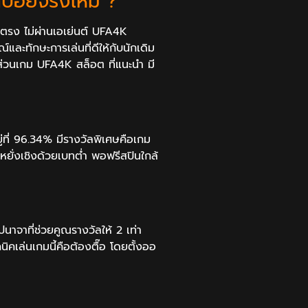
บ่อยจริงไหม ?
บตรง ไม่ผ่านเอเย่นต์ UFA4K
และทักษะการเล่นที่ดีให้กับนักเดิม
บ ส่วนเกม UFA4K สล็อต ที่แนะนำ มี
ที่ 96.34% มีรางวัลพิเศษคือเกม
หยั่งเชิงด้วยเบทต่ำ พอฟรีสปินใกล้
จาที่ช่วยคูณรางวัลให้ 2 เท่า
คเล่นเกมนี้คือต้องตื๊อ โดยตั้งออ