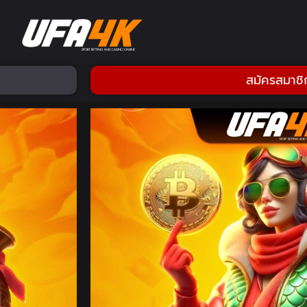
สมัครสมาชิ