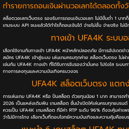
ทำรายการถอนเงินผ่านวอเลทได้ตลอดทั้งว
สล็อตวอเลทเว็บตรง รองรับการถอนเงินวอเลท ไม่มีขั้นต่ำ 1 บาทก็ถ
เกมระบบ API ชนะแล้วได้กำไรก็ถอนเงินได้ จ่ายไม่อั้น จ่ายจริง ไม
ทางเข้า UFA4K ระบบออโ
เลือกใช้งานกับทางเข้า UFA4K หน้าหลักปลอดภัย มีการอัปเดตข่าวส
สมัคร UFA4K เข้าสู่ระบบ เล่นเกมครบทุกค่าย สล็อตเว็บตรง ไม่ผ่าน
เช่นกัน UFA4K ทางเข้า ที่ได้รับการรับรองว่ามั่นคง โปร่งใส ระบ
ทางการลงทุนและความบันเทิงครบวงจร
UFA4K สล็อตเว็บตรง แตกง่า
การเล่นเกม UFA4K หรือ ปั่นสล็อต ด้วยทุนน้อย 1 บาท สามารถทำให
2026 เป็นแหล่งเดิมพัน เกมสล็อต ชั้นนำเปิดให้เล่นครบทุกแบรนด
ควรเป็น UFA4K เกมสล็อต ที่มีค่า RTP ระดับ 96% ถึงจะคุ้มค่าเพราะไ
ว่าไม่มีการโกง เลือกเว็บที่ตอบโจทย์ความบันเทิงและความคุ้มคือแบรนด