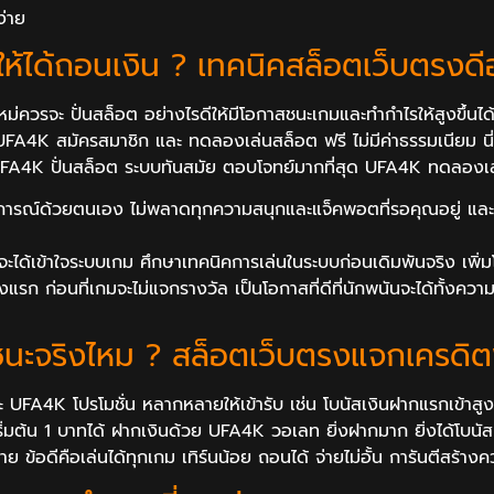
ง่าย
ห้ได้ถอนเงิน ? เทคนิคสล็อตเว็บตรงดี
หม่ควรจะ ปั่นสล็อต อย่างไรดีให้มีโอกาสชนะเกมและทำกำไรให้สูงขึ้นไ
K สมัครสมาชิก และ ทดลองเล่นสล็อต ฟรี ไม่มีค่าธรรมเนียม นี่ก็ค
 UFA4K ปั่นสล็อต ระบบทันสมัย ตอบโจทย์มากที่สุด UFA4K ทดลองเล่น
สบการณ์ด้วยตนเอง ไม่พลาดทุกความสนุกและแจ็คพอตที่รอคุณอยู่ และคว
ะได้เข้าใจระบบเกม ศึกษาเทคนิคการเล่นในระบบก่อนเดิมพันจริง เพิ่มโ
รก ก่อนที่เกมจะไม่แจกรางวัล เป็นโอกาสที่ดีที่นักพนันจะได้ทั้งความ
ชนะจริงไหม ? สล็อตเว็บตรงแจกเครดิตฟ
ะ UFA4K โปรโมชั่น หลากหลายให้เข้ารับ เช่น โบนัสเงินฝากแรกเข้าสู
ริ่มต้น 1 บาทได้ ฝากเงินด้วย UFA4K วอเลท ยิ่งฝากมาก ยิ่งได้โบนั
ข้อดีคือเล่นได้ทุกเกม เทิร์นน้อย ถอนได้ จ่ายไม่อั้น การันตีสร้างคว