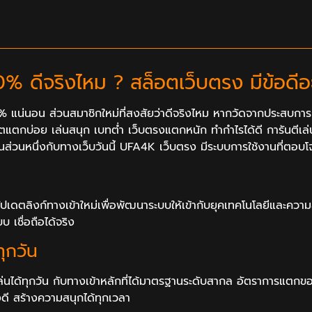
% ดีจริงไหม ? สล็อตเว็บตรง มีข้อดีอะ
100% แน่นอน ส่วนสมาชิกใหม่ที่สงสัยว่าดีจริงไหม หากวัดจากประสบ
อตแตกบ่อย เล่นสนุก เบทต่ำ เว็บตรงแตกหนัก ทำกำไรได้ดี การันตีเล่น
นส่วนหนึ่งกับทางเว็บวันนี้ UFA4K เว็บตรง มีระบบการใช้งานที่ตอบโจ
ัปเดตลิงก์ทางเข้าใหม่เพื่อพัฒนาระบบให้เข้ากับยุคเทคโนโลยีและคว
 เชื่อถือได้จริง
ุกวัน
ล่นได้ทุกวัน กับทางเข้าหลักที่ได้มาตรฐานระดับสากล อัตราการแต
างดี สร้างความสนุกได้ทุกเวลา