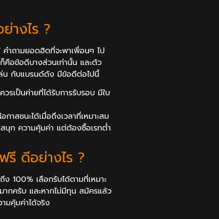
อย่างไร ?
ด้ คำถามยอดฮิตที่จะพาเพื่อนๆ ไป
ือข้อดีบางส่วนเท่านั้น และตัว
 กับแบรนด์ดัง มีข้อดีต่อไปนี้
รเป็นค่ายที่ได้รับการรับรอบ มีใบ
อกาสชนะได้เมื่อถึงเวลาที่เหมาะสม
สนุก ความคุ้มค่า แต่ต้องซื้อเรทต่ำ
รี ดีอย่างไร ?
งถึง 100% เลือกรับได้ตามที่เหมาะ
สมากครับ และหากไม่มีทุน สมัครแล้ว
ามคุ้มค่าได้จริง