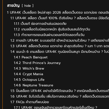
สารบัญ
hide
1
UFA4K เว็บสล็อต ใหม่ล่าสุด 2026 สล็อตเว็บตรง แตกบ่อย ถอนเงิน
1.1
UFA4K สล็อต เว็บแท้ 100% ดีจริงไหม ? สล็อตเว็บตรง มีข้อดีอ
1.1.1
เว็บแท้ ช่องทางเข้าเล่นปลอดภัย
1.1.2
เกมสล็อตโบนัสแตกหนัก ลุ้นรับเงินแสนได้ทุกวัน
1.1.3
ทำรายการถอนเงินผ่านวอเลทได้ตลอดทั้งวัน
1.2
ทางเข้า UFA4K ระบบออโต้ เข้าหน้ารวมเกมไวไหม ? เสถียรอย่าง
1.3
UFA4K สล็อตเว็บตรง แตกง่าย ล่าสุดจริงไหม ? เบท 1 บาท แต
1.4
แนะนำ 6 เกมสล็อต UFA4K ทุนน้อยปั่นสนุก มีเกมไหนบ้าง ? โบ
1.4.1
Peach Banquet
1.4.2
Third Prince’s Journey
1.4.3
Witch’s Brew
1.4.4
Crypt Mania
1.4.5
Octopus Life
1.4.6
Neptune Treasure
1.5
ปั่นสล็อต UFA4K อย่างไรให้ได้ถอนเงิน ? เทคนิคสล็อตเว็บตรงด
1.6
UFA4K รับโปรโมชั่น เพิ่มโอกาสชนะจริงไหม ? สล็อตเว็บตรงแจกเ
1.7
FAQs คำถามที่พบบ่อย
1.7.1
UFA4K ถอนเงินเข้าทรูวอเลทโดนหักเปอร์เซ็นต์ไหม ?