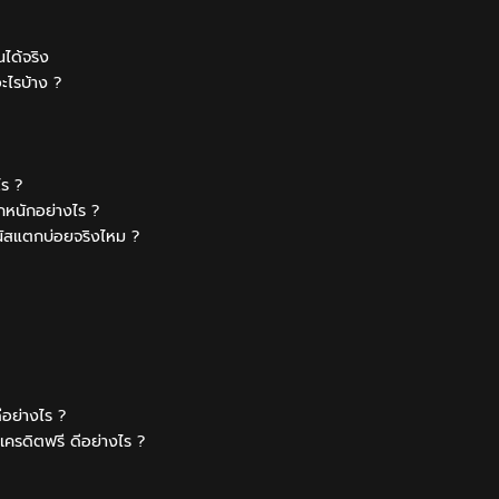
ได้จริง
ะไรบ้าง ?
ไร ?
กหนักอย่างไร ?
นัสแตกบ่อยจริงไหม ?
ีอย่างไร ?
ครดิตฟรี ดีอย่างไร ?