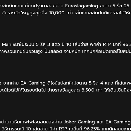
กลับกับเกมแม่มดปรุงยาของค่าย Eurasiagaming ขนาด 5 รีล 25 เส้
รี ลุ้นรางวัลใหญ่สูงสุดถึง 10,000 เท่า เล่นเกมสลับปกติและออโต้ให้
niaมาในระบบ 5 รีล 3 แถว มี 10 เส้นจ่าย พกค่า RTP มาที่ 96.22
าพรวมเกมผันผวนสูง ปั่นสล็อต จ่ายหนัก เทคนิคคือเปิดเทอร์โบสปินเ
 จากค่าย EA Gaming ดีไซน์แปลกใหม่ขนาด 5 รีล 4 แถว ที่เล่นเพ
ษณ์ไวด์ไว้ให้ในรอบถัดไป จ่ายรางวัลสูงสุด 3,500 เท่า ให้เดินเงินนิ่
ดับตำนานธีมเทพโพไซดอนของค่าย Joker Gaming และ EA Gaming มา
 วิธีการชนะมี 10 เส้นจ่าย มีค่า RTP เฉลี่ยที่ 96.25% เทคนิคสยบเก