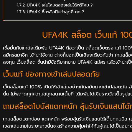
1.7.2
UFA4K เล่นโหมดลองเล่นได้ฟรีไหม ?
1.7.3
UFA4K ซื้อฟรีสปินต่ำสุดกี่บาท ?
UFA4K สล็อต เว็บแท้ 100
เชื่อมั่นกับแหล่งเดิมพัน UFA4K ถือว่าเป็น สล็อตเว็บตรง แท้ 
สมัครสมาชิก เข้ามาใช้งาน ต่างก็บอกเป็นเสียงเดียวกันว่า เกมสล็
ลงทุน เว็บสล็อต ชั้นนำมีข้อดีมากมาย UFA4K สมัคร แล้วเข้ามาเป็
เว็บแท้ ช่องทางเข้าเล่นปลอดภัย
เว็บสล็อตแท้ 100% เปิดให้เข้าเล่นอย่างทันสมัยทางเข้าปลอดภัย อ
นั้น ไม่พลาดทุกความสนุกสนานเต็มที่ เดิมพันได้เงินรางวัลเต็มรูปแบบ
เกมสล็อตโบนัสแตกหนัก ลุ้นรับเงินแสนได้ท
เกมสล็อตแตกบ่อย แตกหนัก พร้อมลุ้นรับเงินแสนได้เต็มทุกบบิล เ
เวลาเล่นเกมในระยะยาวนั้นจะสร้างความคุ้มค่าให้กับผู้เล่นได้เป็นอย่