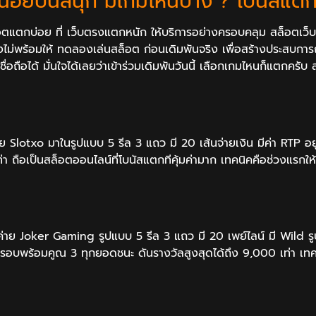
อยปั่นสนุก มีเกมไหนบ้าง ? โบนัสแตก
็อตแตกบ่อย ที่ เว็บตรงแตกหนัก ให้บริการอย่างครอบคลุม สล็อตเว็
งไม่พร้อมให้ ทดลองเล่นสล็อต ก่อนเดิมพันจริง เพื่อสร้างประสบการณ์
่อถือได้ มั่นใจได้เลยว่าเข้าร่วมเดิมพันวันนี้ เลือกเกมไหนก็แตกครั
txo มาในรูปแบบ 5 รีล 3 แถว มี 20 เส้นจ่ายเงิน มีค่า RTP อยู่
่า ถือเป็นสล็อตออนไลน์ที่โบนัสแตกทีคุ้มค่ามาก เทคนิคคือช่วงแรกให้
 Joker Gaming รูปแบบ 5 รีล 3 แถว มี 20 เพย์ไลน์ มี Wild รูปนา
รอบพร้อมคูณ 3 ทุกยอดชนะ ดันรางวัลสูงสุดได้ถึง 9,000 เท่า เทคนิ