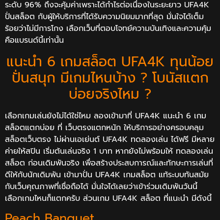
ระดับ 96% ถึงจะคุ้มค่าเพราะได้กำไรต่อเนื่องในระยะยาว UFA4K
ปั่นสล็อต กับผู้ให้บริการที่ได้รับความนิยมมากที่สุด มั่นใจได้เต็ม
ร้อยว่าไม่มีการโกง เลือกเว็บที่ตอบโจทย์ความบันเทิงและความคุ้ม
คือแบรนด์นี้เท่านั้น
แนะนำ 6 เกมสล็อต UFA4K ทุนน้อย
ปั่นสนุก มีเกมไหนบ้าง ? โบนัสแตก
บ่อยจริงไหม ?
เลือกเกมเล่นยังไม่ได้ใช่ไหม ลองเข้ามาที่ UFA4K แนะนำ 6 เกม
สล็อตแตกบ่อย ที่ เว็บตรงแตกหนัก ให้บริการอย่างครอบคลุม
สล็อตเว็บตรง ไม่ผ่านเอเย่นต์ UFA4K ทดลองเล่น ได้ฟรี มีหลาย
ค่ายให้สปิน เริ่มต้นเล่นจริง 1 บาท หากยังไม่พร้อมให้ ทดลองเล่น
สล็อต ก่อนเดิมพันจริง เพื่อสร้างประสบการณ์และทักษะการเล่นที่
ดีให้กับนักเดิมพัน เข้ามาปั่น UFA4K เกมสล็อต แท้ระบบทันสมัย
กับเว็บคุณภาพที่เชื่อถือได้ มั่นใจได้เลยว่าเข้าร่วมเดิมพันวันนี้
เลือกเกมไหนก็แตกครับ ส่วนเกม UFA4K สล็อต ที่แนะนำ มีดังนี้
Peach Banquet