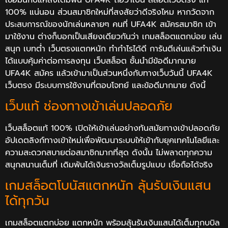
100% แน่นอน ส่วนสมาชิกใหม่ที่สงสัยว่าดีจริงไหม หากวัดจาก
ประสบการณ์ของนักเล่นหลายๆ คนที่ UFA4K สมัครสมาชิก เข้า
มาใช้งาน ต่างก็บอกเป็นเสียงเดียวกันว่า เกมสล็อตแตกบ่อย เล่น
สนุก เบทต่ำ เว็บตรงแตกหนัก ทำกำไรได้ดี การันตีเล่นแล้วทำเงิน
ได้แบบคุ้มค่าต่อการลงทุน เว็บสล็อต ชั้นนำมีข้อดีมากมาย
UFA4K สมัคร แล้วเข้ามาเป็นส่วนหนึ่งกับทางเว็บวันนี้ UFA4K
เว็บตรง มีระบบการใช้งานที่ตอบโจทย์ และข้อดีมากมาย ดังนี้
เว็บแท้ ช่องทางเข้าเล่นปลอดภัย
เว็บสล็อตแท้ 100% เปิดให้เข้าเล่นอย่างทันสมัยทางเข้าปลอดภัย
อัปเดตลิงก์ทางเข้าใหม่เพื่อพัฒนาระบบให้เข้ากับยุคเทคโนโลยีและ
ความสะดวกสบายต่อสมาชิกมากที่สุด ดังนั้น ไม่พลาดทุกความ
สนุกสนานเต็มที่ เดิมพันได้เงินรางวัลเต็มรูปแบบ เชื่อถือได้จริง
เกมสล็อตโบนัสแตกหนัก ลุ้นรับเงินแสน
ได้ทุกวัน
เกมสล็อตแตกบ่อย แตกหนัก พร้อมลุ้นรับเงินแสนได้เต็มทุกบบิล