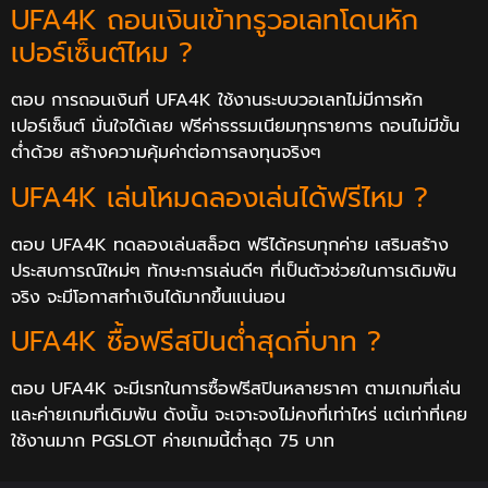
UFA4K ถอนเงินเข้าทรูวอเลทโดนหัก
เปอร์เซ็นต์ไหม ?
ตอบ การถอนเงินที่ UFA4K ใช้งานระบบวอเลทไม่มีการหัก
เปอร์เซ็นต์ มั่นใจได้เลย ฟรีค่าธรรมเนียมทุกรายการ ถอนไม่มีขั้น
ต่ำด้วย สร้างความคุ้มค่าต่อการลงทุนจริงๆ
UFA4K เล่นโหมดลองเล่นได้ฟรีไหม ?
ตอบ UFA4K ทดลองเล่นสล็อต ฟรีได้ครบทุกค่าย เสริมสร้าง
ประสบการณ์ใหม่ๆ ทักษะการเล่นดีๆ ที่เป็นตัวช่วยในการเดิมพัน
จริง จะมีโอกาสทำเงินได้มากขึ้นแน่นอน
UFA4K ซื้อฟรีสปินต่ำสุดกี่บาท ?
ตอบ UFA4K จะมีเรทในการซื้อฟรีสปินหลายราคา ตามเกมที่เล่น
และค่ายเกมที่เดิมพัน ดังนั้น จะเจาะจงไม่คงที่เท่าไหร่ แต่เท่าที่เคย
ใช้งานมาก PGSLOT ค่ายเกมนี้ต่ำสุด 75 บาท