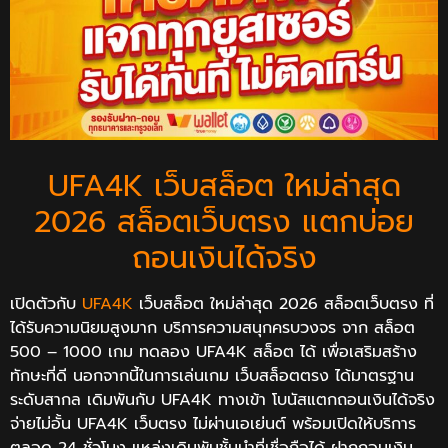
UFA4K เว็บสล็อต ใหม่ล่าสุด
2026 สล็อตเว็บตรง แตกบ่อย
ถอนเงินได้จริง
เปิดตัวกับ
UFA4K
เว็บสล็อต ใหม่ล่าสุด 2026 สล็อตเว็บตรง ที่
ได้รับความนิยมสูงมาก บริการความสนุกครบวงจร จาก สล็อต
500 – 1000 เกม ทดลอง UFA4K สล็อต ได้ เพื่อเสริมสร้าง
ทักษะที่ดี นอกจากนี้ในการเล่นเกม เว็บสล็อตตรง ได้มาตรฐาน
ระดับสากล เดิมพันกับ UFA4K ทางเข้า โบนัสแตกถอนเงินได้จริง
จ่ายไม่อั้น UFA4K เว็บตรง ไม่ผ่านเอเย่นต์ พร้อมเปิดให้บริการ
ตลอด 24 ชั่วโมง แหล่งเดิมพันชั้นนำที่เชื่อถือได้ ฝากถอนเงิน