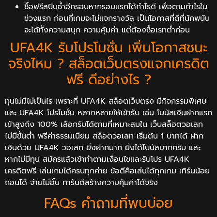
ซื้อฟรีสปินซ้ำอีกรอบหากรอบแรกได้กำไรดี เพื่อตามกำไรใน
ช่วงแรก ก่อนที่เกมจะไม่แจกรางวัล เป็นโอกาสที่ดีที่นักพนัน
จะได้ทั้งความสนุก ความคุ้มค่า แต่ต้องซื้อเรทต่ำก่อน
UFA4K รับโปรโมชั่น เพิ่มโอกาสชนะ
จริงไหม ? สล็อตเว็บตรงแจกเครดิต
ฟรี ดีอย่างไร ?
ทุนไม่มีไม่เป็นไร เพราะที่ UFA4K สล็อตเว็บตรง มีกิจกรรมพิเศษ
และ UFA4K โปรโมชั่น หลากหลายให้เข้ารับ เช่น โบนัสเงินฝากแรก
เข้าสูงถึง 100% เลือกรับได้ตามที่เหมาะสมใน เว็บสล็อตวอเลท
ไม่มีขั้นต่ำ ฟรีค่าธรรมเนียม สล็อตวอเลท เริ่มต้น 1 บาทได้ ฝาก
เงินด้วย UFA4K วอเลท ยิ่งฝากมาก ยิ่งได้โบนัสมากครับ และ
หากไม่มีทุน สมัครแล้วเข้าทำตามเงื่อนไขและรับโปร UFA4K
เครดิตฟรี เล่นเกมได้ครบทุกค่าย ข้อดีคือเล่นได้ทุกเกม เทิร์นน้อย
ถอนได้ จ่ายไม่อั้น การันตีสร้างความคุ้มค่าได้จริง
FAQs คำถามที่พบบ่อย