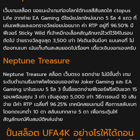
เว็บเกมสล็อต ขอแนะนำเกมท่องโลกใต้ทะเลสีสันสดใส ctopus
Life จากค่าย EA Gaming ดีไซน์แปลกใหม่ขนาด 5 รีล 4 แถว ที่
เล่นเพลินและแจกรางวัลย่อยบ่อยมาก ค่า RTP อยู่ที่ 96.50% มี
ฟีเจอร์ Sticky Wild ที่เจ้าหมึกจะล็อคสัญลักษณ์ไวด์ไว้ให้ในรอบ
ถัดไป จ่ายรางวัลสูงสุด 3,500 เท่า ให้เดินเงินนิ่งๆ แบบคงที่ ไม่
ต้องทบเบท เน้นเก็บกินสะสมยอดไปเรื่อยๆ เดี๋ยวเงินงอกเองครับ
Neptune Treasure
Neptune Treasure สล็อต เว็บตรง แตกง่าย ไม่มีขั้นต่ำ เกม
ระดับตำนานธีมเทพโพไซดอนของค่าย Joker Gaming และ EA
Gaming มาในระบบ 5 รีล 3 ขึ้นชื่อแตกง่ายฟีเจอร์ฟรีสปินแจก 15
รอบพร้อมคูณ 3 เท่า เงินสูงสุด 5,000 เท่า วิธีการชนะมี 10 เส้น
จ่าย มีค่า RTP เฉลี่ยที่ 96.25% เทคนิคสยบเกมนี้ คือการสลับเบท
โดยกดเบทต่ำ 10 ตา สลับเบทกลาง 5 ตา เพื่อกระตุ้นให้
สัญลักษณ์หีบสมบัติหล่นง่าย
ปั่นสล็อต UFA4K อย่างไรให้ได้ถอน