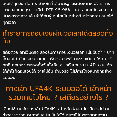
เล่นได้ทุกวัน กับทางเข้าหลักที่ได้มาตรฐานระดับสากล อัตราการ
แตกของเกมสูง และมีค่า RTP 96-98% เวลาเล่นเกมในระยะยาว
นั้นจะสร้างความคุ้มค่าให้กับผู้เล่นได้เป็นอย่างดี สร้างความสนุกได้
ทุกเวลา
ทำรายการถอนเงินผ่านวอเลทได้ตลอดทั้ง
วัน
สล็อตวอเลทเว็บตรง รองรับการถอนเงินวอเลท ไม่มีขั้นต่ำ 1 บาท
ก็ถอนได้ ด้วยระบบวอเลท บริการแบบฟรีค่าธรรมเนียม ใช้งานได้
ทุกที่ ทุกเวลา ตลอดทั้งวันทั้งคืน สนุกกับเกมระบบ API ชนะแล้ว
ได้กำไรก็ถอนเงินได้ จ่ายไม่อั้น จ่ายจริง ไม่มีการโกงสมาชิกอย่าง
แน่นอน
ทางเข้า UFA4K ระบบออโต้ เข้าหน้า
รวมเกมไวไหม ? เสถียรอย่างไร ?
เลือกใช้งานกับทางเข้า UFA4K หน้าหลักปลอดภัย มีการอัปเดต
ข่าวสารต่างๆ อย่างทันสมัย มั่นใจได้เลยว่าไม่มีพลาดทุกความ