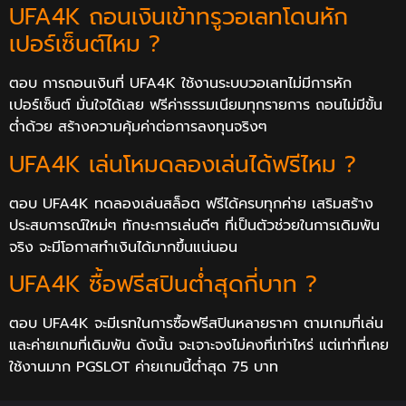
UFA4K ถอนเงินเข้าทรูวอเลทโดนหัก
เปอร์เซ็นต์ไหม ?
ตอบ การถอนเงินที่ UFA4K ใช้งานระบบวอเลทไม่มีการหัก
เปอร์เซ็นต์ มั่นใจได้เลย ฟรีค่าธรรมเนียมทุกรายการ ถอนไม่มีขั้น
ต่ำด้วย สร้างความคุ้มค่าต่อการลงทุนจริงๆ
UFA4K เล่นโหมดลองเล่นได้ฟรีไหม ?
ตอบ UFA4K ทดลองเล่นสล็อต ฟรีได้ครบทุกค่าย เสริมสร้าง
ประสบการณ์ใหม่ๆ ทักษะการเล่นดีๆ ที่เป็นตัวช่วยในการเดิมพัน
จริง จะมีโอกาสทำเงินได้มากขึ้นแน่นอน
UFA4K ซื้อฟรีสปินต่ำสุดกี่บาท ?
ตอบ UFA4K จะมีเรทในการซื้อฟรีสปินหลายราคา ตามเกมที่เล่น
และค่ายเกมที่เดิมพัน ดังนั้น จะเจาะจงไม่คงที่เท่าไหร่ แต่เท่าที่เคย
ใช้งานมาก PGSLOT ค่ายเกมนี้ต่ำสุด 75 บาท