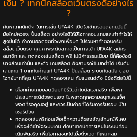
เงิน ? เทคนิคสล็อตเว็บตรงดีอย่างไร
?
ค้นหาเทคนิคดีๆ ในการเล่น UFA4K เปิดใจเข้ามร่วมลงทุนวันนี้
มือใหม่ควรจะ ปั่นสล็อต อย่างไรดีให้มีโอกาสชนะเกมและทำกำไรให้
สูงขึ้นได้ คำถามยอดฮิตที่จะพาเพื่อนๆ ไปร่วมหาคำตอบครับ
สล็อตเว็บตรง คุณภาพระดับสากลเป็นทางเข้า UFA4K สมัคร
สมาชิก และ ทดลองเล่นสล็อต ฟรี ไม่มีค่าธรรมเนียม นี่ก็คือข้อดี
บางส่วนเท่านั้น และตัว เกมสล็อต ยังสามรถใช้เบทต่ำได้ เริ่มต้น
เล่นเกม 1 บาทกับค่ายแท้ UFA4K ปั่นสล็อต ระบบทันสมัย ตอบ
โจทย์มากที่สุด UFA4K ทดลองเล่น กับแบรนด์ดัง มีข้อดีต่อไปนี้
เลือกค่ายเกมยอดนิยมที่มีรีวิวว่าโบนัสแจกจริง เพื่อหา
ประสบการณ์ด้วยตนเอง ไม่พลาดทุกความสนุกและแจ็ค
พอตที่รอคุณอยู่ และควรเป็นค่ายที่ได้รับการรับรอบ มีใบ
เซอร์ด้วย
ทดลองเล่นฟรีก่อนเพื่อเช็กความถี่ของสัญลักษณ์พิเศษ
เพื่อจะได้เข้าใจระบบเกม ศึกษาเทคนิคการเล่นในระบบก่อน
เดิมพันจริง เพิ่มโอกาสชนะได้เมื่อถึงเวลาที่เหมาะสม