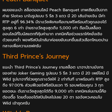
ผมขอแนะนำ สล็อตออนไลน์ Peach Banquet เทพเซียนจีนจาก
ค่าย Slotxo มาในรูปแบบ 5 รีล 3 แถว มี 20 เส้นจ่ายเงิน มีค่า
RTP อยู่ที่ 96.34% มีรางวัลพิเศษคือเกมฟรีพร้อมตัวคูณเองได้
สูงสุด 6 เท่า จ่ายรางวัลสูงสุดถึง 5,000 เท่า ถือเป็นสล็อต
ออนไลน์ที่โบนัสแตกทีคุ้มค่ามาก เทคนิคคือช่วงแรกให้หยั่งเชิง
ด้วยเบทต่ำ พอฟรีสปินใกล้มาค่อยขยับเบทขึ้นแล้วเลือกโหมดปาน
กลางเพื่อความเซฟครับ
Third Prince’s Journey
แนะนำ Third Prince’s Journey เกมสล็อต นาจาปราบมังกร
ของค่าย Joker Gaming รูปแบบ 5 รีล 3 แถว มี 20 เพย์ไลน์ มี
Wild รูปนาจาที่ช่วยคูณรางวัลให้ 2 เท่าทันที มาพร้อมค่า RTP สูง
ถึง 97.00% ส่วนฟีเจอร์ฟรีสปินแจก 15 รอบพร้อมคูณ 3 ทุก
ยอดชนะ ดันรางวัลสูงสุดได้ถึง 9,000 เท่า เทคนิคเล่นเกมนี้คือ
ต้องตื๊อ โดยตั้งออโต้สปินไหลไปเลย 20 ตา รอจังหวะคอมโบ
Wild เข้าชุดครับ