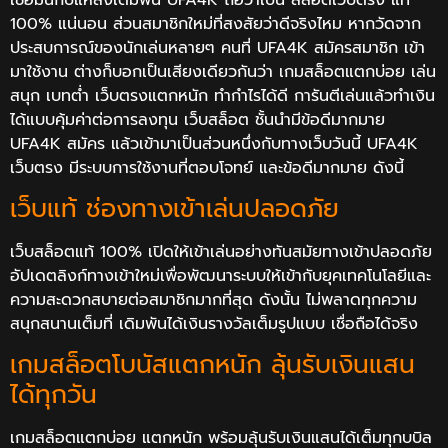
100% แน่นอน ส่วนสมาชิกใหม่ที่สงสัยว่าดีจริงไหม หากวัดจาก
ประสบการณ์ของนักเล่นหลายๆ คนที่ UFA4K สมัครสมาชิก เข้า
มาใช้งาน ต่างก็บอกเป็นเสียงเดียวกันว่า เกมสล็อตแตกบ่อย เล่น
สนุก เบทต่ำ เว็บตรงแตกหนัก ทำกำไรได้ดี การันตีเล่นแล้วทำเงิน
ได้แบบคุ้มค่าต่อการลงทุน เว็บสล็อต ชั้นนำมีข้อดีมากมาย
UFA4K สมัคร แล้วเข้ามาเป็นส่วนหนึ่งกับทางเว็บวันนี้ UFA4K
เว็บตรง มีระบบการใช้งานที่ตอบโจทย์ และข้อดีมากมาย ดังนี้
เว็บแท้ ช่องทางเข้าเล่นปลอดภัย
เว็บสล็อตแท้ 100% เปิดให้เข้าเล่นอย่างทันสมัยทางเข้าปลอดภัย
อัปเดตลิงก์ทางเข้าใหม่เพื่อพัฒนาระบบให้เข้ากับยุคเทคโนโลยีและ
ความสะดวกสบายต่อสมาชิกมากที่สุด ดังนั้น ไม่พลาดทุกความ
สนุกสนานเต็มที่ เดิมพันได้เงินรางวัลเต็มรูปแบบ เชื่อถือได้จริง
เกมสล็อตโบนัสแตกหนัก ลุ้นรับเงินแสน
ได้ทุกวัน
เกมสล็อตแตกบ่อย แตกหนัก พร้อมลุ้นรับเงินแสนได้เต็มทุกบบิล