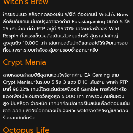
Witch’s Brew
ใครชอบแนว สล็อตทดลองเล่น ฟรีได้ ต้องเกมนี้ Witch’s Brew
ลึกลับกับเกมแม่มดปรุงยาของค่าย Eurasiagaming ขนาด 5 รีล
25 เส้นจ่าย มีค่า RTP อยู่ที่ 95.70% ไฮไลต์คือฟีเจอร์ Wild
Respin ที่จะแช่แข็งวงล้อเดิมแล้วหมุนซ้ำฟรี ลุ้นรางวัลใหญ่
สูงสุดถึง 10,000 เท่า เล่นเกมสลับปกติและออโต้ให้เพิ่มเบทรอบ
ที่ชนะเพราะระบบกำลังจะสุ่มจ่ายรอบซ้ำออกมาครับ
Crypt Mania
สายหลอนล่าสมบัติสุสานแวมไพร์จากค่าย EA Gaming เกม
Crypt Maniaมาในระบบ 5 รีล 3 แถว มี 10 เส้นจ่าย พกค่า RTP
มาที่ 96.22% เกมนี้โดดเด่นด้วยฟีเจอร์ Gamble ทายไพ่ดำหรือ
แดงเพื่อเบิ้ลเงินรางวัลสูงสุด 5,000 เท่า ภาพรวมเกมผันผวน
สูง ปั่นสล็อต จ่ายหนัก เทคนิคคือเปิดเทอร์โบสปินเพื่อตัดอนิเมชัน
ช้าๆ ออก แล้วใช้มือกดเองเป็นจังหวะ พอได้รางวัลใหญ่แล้วต้อง
รีบถอนทันทีครับ
Octopus Life