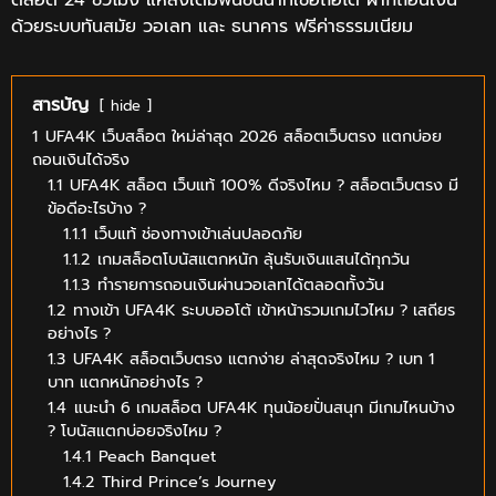
ด้วยระบบทันสมัย วอเลท และ ธนาคาร ฟรีค่าธรรมเนียม
สารบัญ
hide
1
UFA4K เว็บสล็อต ใหม่ล่าสุด 2026 สล็อตเว็บตรง แตกบ่อย
ถอนเงินได้จริง
1.1
UFA4K สล็อต เว็บแท้ 100% ดีจริงไหม ? สล็อตเว็บตรง มี
ข้อดีอะไรบ้าง ?
1.1.1
เว็บแท้ ช่องทางเข้าเล่นปลอดภัย
1.1.2
เกมสล็อตโบนัสแตกหนัก ลุ้นรับเงินแสนได้ทุกวัน
1.1.3
ทำรายการถอนเงินผ่านวอเลทได้ตลอดทั้งวัน
1.2
ทางเข้า UFA4K ระบบออโต้ เข้าหน้ารวมเกมไวไหม ? เสถียร
อย่างไร ?
1.3
UFA4K สล็อตเว็บตรง แตกง่าย ล่าสุดจริงไหม ? เบท 1
บาท แตกหนักอย่างไร ?
1.4
แนะนำ 6 เกมสล็อต UFA4K ทุนน้อยปั่นสนุก มีเกมไหนบ้าง
? โบนัสแตกบ่อยจริงไหม ?
1.4.1
Peach Banquet
1.4.2
Third Prince’s Journey