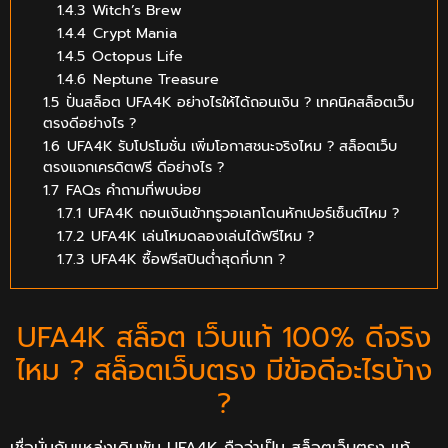
1.4.3
Witch’s Brew
1.4.4
Crypt Mania
1.4.5
Octopus Life
1.4.6
Neptune Treasure
1.5
ปั่นสล็อต UFA4K อย่างไรให้ได้ถอนเงิน ? เทคนิคสล็อตเว็บ
ตรงดีอย่างไร ?
1.6
UFA4K รับโปรโมชั่น เพิ่มโอกาสชนะจริงไหม ? สล็อตเว็บ
ตรงแจกเครดิตฟรี ดีอย่างไร ?
1.7
FAQs คำถามที่พบบ่อย
1.7.1
UFA4K ถอนเงินเข้าทรูวอเลทโดนหักเปอร์เซ็นต์ไหม ?
1.7.2
UFA4K เล่นโหมดลองเล่นได้ฟรีไหม ?
1.7.3
UFA4K ซื้อฟรีสปินต่ำสุดกี่บาท ?
UFA4K สล็อต เว็บแท้ 100% ดีจริง
ไหม ? สล็อตเว็บตรง มีข้อดีอะไรบ้าง
?
เชื่อมั่นกับแหล่งเดิมพัน UFA4K ถือว่าเป็น สล็อตเว็บตรง แท้