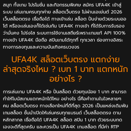
สนุก ทั้งเกม โปรโมชั่น และกิจกรรมพิเศษ สมัคร UFA4K เข้าสู่
ระบบ เล่นเกมครบทุกค่าย สล็อตเว็บตรง ไม่ผ่านเอเย่นต์ 2026
เว็บสล็อตตรง เชื่อถือได้ ทางเข้าเล่น สล็อต ปั่นง่ายด้วยระบบออ
โต้ หรือจะเล่นเองก็ได้เช่นกัน UFA4K ทางเข้า ที่ได้รับการรับรอง
ว่ามั่นคง โปร่งใส ระบบการใช้งานเสถียร์เพราะเกมแท้ API 100%
ทางเข้า UFA4K มือถือ สปินเกมได้ทุกที่ ทุกเวลา ช่องทางอิสระ
ทางการลงทุนและความบันเทิงครบวงจร
UFA4K สล็อตเว็บตรง แตกง่าย
ล่าสุดจริงไหม ? เบท 1 บาท แตกหนัก
อย่างไร ?
การเล่นเกม UFA4K หรือ ปั่นสล็อต ด้วยทุนน้อย 1 บาท สามารถ
ทำให้โบนัสเกมแตกหนักได้ไหม อย่างไร นี่คือคำถามในใจหลายๆ
คน สล็อตเว็บตรง ทางเลือกใหม่ที่ดีที่สุด 2026 เป็นแหล่งเดิมพัน
เกมสล็อต ชั้นนำเปิดให้เล่นครบทุกแบรนด์ เว็บสล็อตตรง ตาม
หลักสากล เชื่อถือได้ UFA4K สล็อต สปิน 1 บาท ด้วยระบบกด
เองจะดีที่สุดครับ และควรเป็น UFA4K เกมสล็อต ที่มีค่า RTP