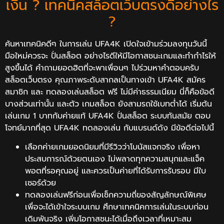
เงิน ? เทคนิคสล็อตเว็บตรงดีอย่างไร
?
ค้นหาเทคนิคดีๆ ในการเล่น UFA4K เปิดใจเข้ามร่วมลงทุนวันนี้
มือใหม่ควรจะ ปั่นสล็อต อย่างไรดีให้มีโอกาสชนะเกมและทำกำไรให้
สูงขึ้นได้ คำถามยอดฮิตที่จะพาเพื่อนๆ ไปร่วมหาคำตอบครับ
สล็อตเว็บตรง คุณภาพระดับสากลเป็นทางเข้า UFA4K สมัคร
สมาชิก และ ทดลองเล่นสล็อต ฟรี ไม่มีค่าธรรมเนียม นี่ก็คือข้อดี
บางส่วนเท่านั้น และตัว เกมสล็อต ยังสามรถใช้เบทต่ำได้ เริ่มต้น
เล่นเกม 1 บาทกับค่ายแท้ UFA4K ปั่นสล็อต ระบบทันสมัย ตอบ
โจทย์มากที่สุด UFA4K ทดลองเล่น กับแบรนด์ดัง มีข้อดีต่อไปนี้
เลือกค่ายเกมยอดนิยมที่มีรีวิวว่าโบนัสแจกจริง เพื่อหา
ประสบการณ์ด้วยตนเอง ไม่พลาดทุกความสนุกและแจ็ค
พอตที่รอคุณอยู่ และควรเป็นค่ายที่ได้รับการรับรอบ มีใบ
เซอร์ด้วย
ทดลองเล่นฟรีก่อนเพื่อเช็กความถี่ของสัญลักษณ์พิเศษ
เพื่อจะได้เข้าใจระบบเกม ศึกษาเทคนิคการเล่นในระบบก่อน
เดิมพันจริง เพิ่มโอกาสชนะได้เมื่อถึงเวลาที่เหมาะสม