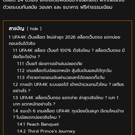
ด้วยระบบทันสมัย วอเลท และ ธนาคาร ฟรีค่าธรรมเนียม
สารบัญ
hide
1
UFA4K เว็บสล็อต ใหม่ล่าสุด 2026 สล็อตเว็บตรง แตกบ่อย
ถอนเงินได้จริง
1.1
UFA4K สล็อต เว็บแท้ 100% ดีจริงไหม ? สล็อตเว็บตรง มี
ข้อดีอะไรบ้าง ?
1.1.1
เว็บแท้ ช่องทางเข้าเล่นปลอดภัย
1.1.2
เกมสล็อตโบนัสแตกหนัก ลุ้นรับเงินแสนได้ทุกวัน
1.1.3
ทำรายการถอนเงินผ่านวอเลทได้ตลอดทั้งวัน
1.2
ทางเข้า UFA4K ระบบออโต้ เข้าหน้ารวมเกมไวไหม ? เสถียร
อย่างไร ?
1.3
UFA4K สล็อตเว็บตรง แตกง่าย ล่าสุดจริงไหม ? เบท 1
บาท แตกหนักอย่างไร ?
1.4
แนะนำ 6 เกมสล็อต UFA4K ทุนน้อยปั่นสนุก มีเกมไหนบ้าง
? โบนัสแตกบ่อยจริงไหม ?
1.4.1
Peach Banquet
1.4.2
Third Prince’s Journey