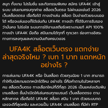
สนุก ทั้งเกม โปรโมชั่น และกิจกรรมพิเศษ สมัคร UFA4K เข้าสู่
ระบบ เล่นเกมครบทุกค่าย สล็อตเว็บตรง ไม่ผ่านเอเย่นต์ 2026
เว็บสล็อตตรง เชื่อถือได้ ทางเข้าเล่น สล็อต ปั่นง่ายด้วยระบบออ
โต้ หรือจะเล่นเองก็ได้เช่นกัน UFA4K ทางเข้า ที่ได้รับการรับรอง
ว่ามั่นคง โปร่งใส ระบบการใช้งานเสถียร์เพราะเกมแท้ API 100%
ทางเข้า UFA4K มือถือ สปินเกมได้ทุกที่ ทุกเวลา ช่องทางอิสระ
ทางการลงทุนและความบันเทิงครบวงจร
UFA4K สล็อตเว็บตรง แตกง่าย
ล่าสุดจริงไหม ? เบท 1 บาท แตกหนัก
อย่างไร ?
การเล่นเกม UFA4K หรือ ปั่นสล็อต ด้วยทุนน้อย 1 บาท สามารถ
ทำให้โบนัสเกมแตกหนักได้ไหม อย่างไร นี่คือคำถามในใจหลายๆ
คน สล็อตเว็บตรง ทางเลือกใหม่ที่ดีที่สุด 2026 เป็นแหล่งเดิมพัน
เกมสล็อต ชั้นนำเปิดให้เล่นครบทุกแบรนด์ เว็บสล็อตตรง ตาม
หลักสากล เชื่อถือได้ UFA4K สล็อต สปิน 1 บาท ด้วยระบบกด
เองจะดีที่สุดครับ และควรเป็น UFA4K เกมสล็อต ที่มีค่า RTP