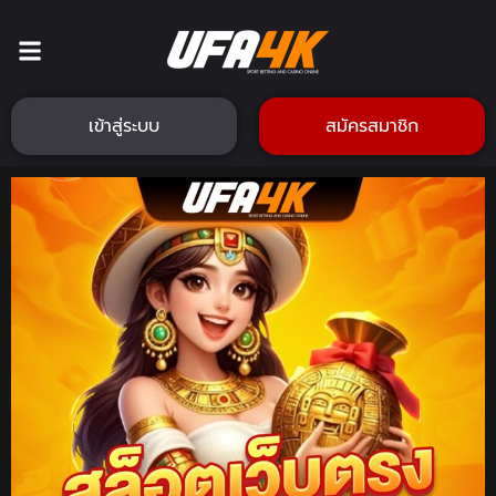
เข้าสู่ระบบ
สมัครสมาชิก