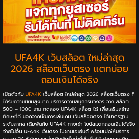
UFA4K เว็บสล็อต ใหม่ล่าสุด
2026 สล็อตเว็บตรง แตกบ่อย
ถอนเงินได้จริง
เปิดตัวกับ
UFA4K
เว็บสล็อต ใหม่ล่าสุด 2026 สล็อตเว็บตรง ที่
ได้รับความนิยมสูงมาก บริการความสนุกครบวงจร จาก สล็อต
500 – 1000 เกม ทดลอง UFA4K สล็อต ได้ เพื่อเสริมสร้าง
ทักษะที่ดี นอกจากนี้ในการเล่นเกม เว็บสล็อตตรง ได้มาตรฐาน
ระดับสากล เดิมพันกับ UFA4K ทางเข้า โบนัสแตกถอนเงินได้จริง
จ่ายไม่อั้น UFA4K เว็บตรง ไม่ผ่านเอเย่นต์ พร้อมเปิดให้บริการ
ตลอด 24 ชั่วโมง แหล่งเดิมพันชั้นนำที่เชื่อถือได้ ฝากถอนเงิน