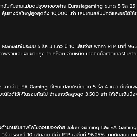
กลับกับเกมแม่มดปรุงยาของค่าย Eurasiagaming ขนาด 5 รีล 25 เส้
รี ลุ้นรางวัลใหญ่สูงสุดถึง 10,000 เท่า เล่นเกมสลับปกติและออโต้ให้
niaมาในระบบ 5 รีล 3 แถว มี 10 เส้นจ่าย พกค่า RTP มาที่ 96.22
าพรวมเกมผันผวนสูง ปั่นสล็อต จ่ายหนัก เทคนิคคือเปิดเทอร์โบสปินเ
 จากค่าย EA Gaming ดีไซน์แปลกใหม่ขนาด 5 รีล 4 แถว ที่เล่นเพ
ษณ์ไวด์ไว้ให้ในรอบถัดไป จ่ายรางวัลสูงสุด 3,500 เท่า ให้เดินเงินนิ่
ดับตำนานธีมเทพโพไซดอนของค่าย Joker Gaming และ EA Gaming มา
 วิธีการชนะมี 10 เส้นจ่าย มีค่า RTP เฉลี่ยที่ 96.25% เทคนิคสยบเก