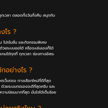
กเวลา ตลอดทั้งวันทั้งคืน สนุกกับ
างไร ?
ม โปรโมชั่น และกิจกรรมพิเศษ
ด้วยระบบออโต้ หรือจะเล่นเองก็ได้
กมได้ทุกที่ ทุกเวลา ช่องทางอิสระ
ักอย่างไร ?
ว็บตรง ทางเลือกใหม่ที่ดีที่สุด
 ด้วยระบบกดเองจะดีที่สุดครับ และ
ความนิยมมากที่สุด มั่นใจได้เต็มร้อย