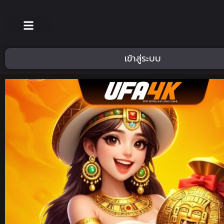
เข้าสู่ระบบ