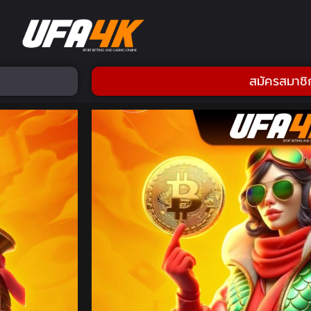
สมัครสมาชิ