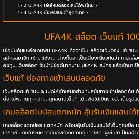
1.7.2
UFA4K เล่นโหมดลองเล่นได้ฟรีไหม ?
1.7.3
UFA4K ซื้อฟรีสปินต่ำสุดกี่บาท ?
UFA4K สล็อต เว็บแท้ 100
เชื่อมั่นกับแหล่งเดิมพัน UFA4K ถือว่าเป็น สล็อตเว็บตรง แท้ 
สมัครสมาชิก เข้ามาใช้งาน ต่างก็บอกเป็นเสียงเดียวกันว่า เกมสล็
ลงทุน เว็บสล็อต ชั้นนำมีข้อดีมากมาย UFA4K สมัคร แล้วเข้ามาเป็
เว็บแท้ ช่องทางเข้าเล่นปลอดภัย
เว็บสล็อตแท้ 100% เปิดให้เข้าเล่นอย่างทันสมัยทางเข้าปลอดภัย อ
นั้น ไม่พลาดทุกความสนุกสนานเต็มที่ เดิมพันได้เงินรางวัลเต็มรูปแบบ
เกมสล็อตโบนัสแตกหนัก ลุ้นรับเงินแสนได้ท
เกมสล็อตแตกบ่อย แตกหนัก พร้อมลุ้นรับเงินแสนได้เต็มทุกบบิล เ
เวลาเล่นเกมในระยะยาวนั้นจะสร้างความคุ้มค่าให้กับผู้เล่นได้เป็นอย่