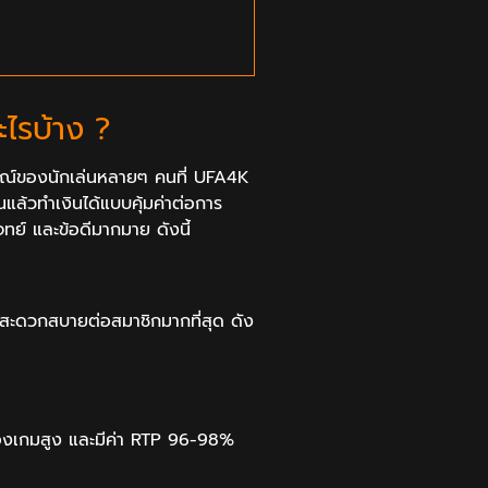
ไรบ้าง ?
การณ์ของนักเล่นหลายๆ คนที่ UFA4K
แล้วทำเงินได้แบบคุ้มค่าต่อการ
ทย์ และข้อดีมากมาย ดังนี้
ามสะดวกสบายต่อสมาชิกมากที่สุด ดัง
กของเกมสูง และมีค่า RTP 96-98%