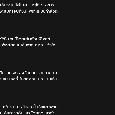
นจ่าย มีค่า RTP อยู่ที่ 95.70%
เพิ่มเบทรอบที่ชนะเพราะระบบกำลังจะ
% เกมนี้โดดเด่นด้วยฟีเจอร์
พื่อตัดอนิเมชันช้าๆ ออก แล้วใช้
ลินและแจกรางวัลย่อยบ่อยมาก ค่า
งๆ แบบคงที่ ไม่ต้องทบเบท เน้นเก็บ
ในระบบ 5 รีล 3 ขึ้นชื่อแตกง่าย
มนี้ คือการสลับเบท โดยกดเบทต่ำ