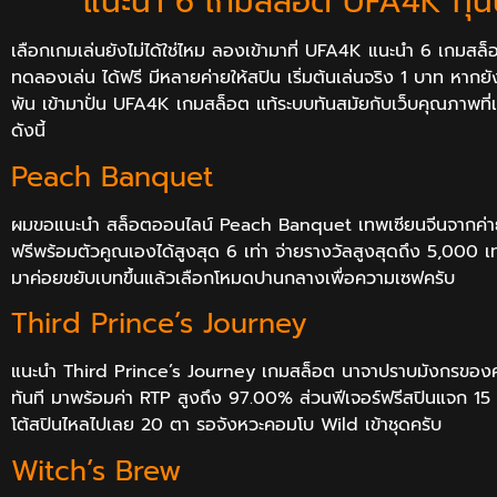
แนะนำ 6 เกมสล็อต UFA4K ทุนน้
เลือกเกมเล่นยังไม่ได้ใช่ไหม ลองเข้ามาที่ UFA4K แนะนำ 6 เกมสล
ทดลองเล่น ได้ฟรี มีหลายค่ายให้สปิน เริ่มต้นเล่นจริง 1 บาท หากยั
พัน เข้ามาปั่น UFA4K เกมสล็อต แท้ระบบทันสมัยกับเว็บคุณภาพที่เชื
ดังนี้
Peach Banquet
ผมขอแนะนำ สล็อตออนไลน์ Peach Banquet เทพเซียนจีนจากค่าย Slo
ฟรีพร้อมตัวคูณเองได้สูงสุด 6 เท่า จ่ายรางวัลสูงสุดถึง 5,000 เท
มาค่อยขยับเบทขึ้นแล้วเลือกโหมดปานกลางเพื่อความเซฟครับ
Third Prince’s Journey
แนะนำ Third Prince’s Journey เกมสล็อต นาจาปราบมังกรของค่าย
ทันที มาพร้อมค่า RTP สูงถึง 97.00% ส่วนฟีเจอร์ฟรีสปินแจก 15 
โต้สปินไหลไปเลย 20 ตา รอจังหวะคอมโบ Wild เข้าชุดครับ
Witch’s Brew