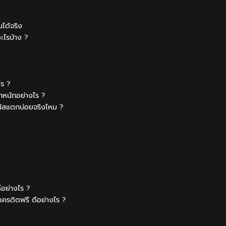
ได้จริง
ะไรบ้าง ?
ไร ?
กหนักอย่างไร ?
นัสแตกบ่อยจริงไหม ?
ีอย่างไร ?
ครดิตฟรี ดีอย่างไร ?