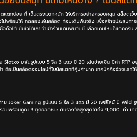
อยปั่นสนุก มีเกมไหนบ้าง ? โบนัสแตก
็อตแตกบ่อย ที่ เว็บตรงแตกหนัก ให้บริการอย่างครอบคลุม สล็อตเว็
งไม่พร้อมให้ ทดลองเล่นสล็อต ก่อนเดิมพันจริง เพื่อสร้างประสบการณ์
่อถือได้ มั่นใจได้เลยว่าเข้าร่วมเดิมพันวันนี้ เลือกเกมไหนก็แตกครั
txo มาในรูปแบบ 5 รีล 3 แถว มี 20 เส้นจ่ายเงิน มีค่า RTP อยู่
่า ถือเป็นสล็อตออนไลน์ที่โบนัสแตกทีคุ้มค่ามาก เทคนิคคือช่วงแรกให้
 Joker Gaming รูปแบบ 5 รีล 3 แถว มี 20 เพย์ไลน์ มี Wild รูปนา
รอบพร้อมคูณ 3 ทุกยอดชนะ ดันรางวัลสูงสุดได้ถึง 9,000 เท่า เทคนิ