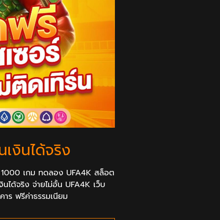
เงินได้จริง
0 – 1000 เกม ทดลอง UFA4K สล็อต
นได้จริง จ่ายไม่อั้น UFA4K เว็บ
าคาร ฟรีค่าธรรมเนียม