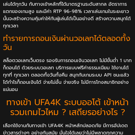
เล่นได้ทุกวัน กับทางเข้าหลักที่ได้มาตรฐานระดับสากล อัตราการ
แตกของเกมสูง และมีค่า RTP 96-98% เวลาเล่นเกมในระยะยาว
นั้นจะสร้างความคุ้มค่าให้กับผู้เล่นได้เป็นอย่างดี สร้างความสนุกได้
ทุกเวลา
ทำรายการถอนเงินผ่านวอเลทได้ตลอดทั้ง
วัน
สล็อตวอเลทเว็บตรง รองรับการถอนเงินวอเลท ไม่มีขั้นต่ำ 1 บาท
ก็ถอนได้ ด้วยระบบวอเลท บริการแบบฟรีค่าธรรมเนียม ใช้งานได้
ทุกที่ ทุกเวลา ตลอดทั้งวันทั้งคืน สนุกกับเกมระบบ API ชนะแล้ว
ได้กำไรก็ถอนเงินได้ จ่ายไม่อั้น จ่ายจริง ไม่มีการโกงสมาชิกอย่าง
แน่นอน
ทางเข้า UFA4K ระบบออโต้ เข้าหน้า
รวมเกมไวไหม ? เสถียรอย่างไร ?
เลือกใช้งานกับทางเข้า UFA4K หน้าหลักปลอดภัย มีการอัปเดต
ข่าวสารต่างๆ อย่างทันสมัย มั่นใจได้เลยว่าไม่มีพลาดทุกความ