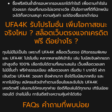
ซื้อฟรีสปินซ้ำอีกรอบหากรอบแรกได้กำไรดี เพื่อตามกำไรใน
ช่วงแรก ก่อนที่เกมจะไม่แจกรางวัล เป็นโอกาสที่ดีที่นักพนัน
จะได้ทั้งความสนุก ความคุ้มค่า แต่ต้องซื้อเรทต่ำก่อน
UFA4K รับโปรโมชั่น เพิ่มโอกาสชนะ
จริงไหม ? สล็อตเว็บตรงแจกเครดิต
ฟรี ดีอย่างไร ?
ทุนไม่มีไม่เป็นไร เพราะที่ UFA4K สล็อตเว็บตรง มีกิจกรรมพิเศษ
และ UFA4K โปรโมชั่น หลากหลายให้เข้ารับ เช่น โบนัสเงินฝากแรก
เข้าสูงถึง 100% เลือกรับได้ตามที่เหมาะสมใน เว็บสล็อตวอเลท
ไม่มีขั้นต่ำ ฟรีค่าธรรมเนียม สล็อตวอเลท เริ่มต้น 1 บาทได้ ฝาก
เงินด้วย UFA4K วอเลท ยิ่งฝากมาก ยิ่งได้โบนัสมากครับ และ
หากไม่มีทุน สมัครแล้วเข้าทำตามเงื่อนไขและรับโปร UFA4K
เครดิตฟรี เล่นเกมได้ครบทุกค่าย ข้อดีคือเล่นได้ทุกเกม เทิร์นน้อย
ถอนได้ จ่ายไม่อั้น การันตีสร้างความคุ้มค่าได้จริง
FAQs คำถามที่พบบ่อย