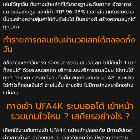
เล่นได้ทุกวัน กับทางเข้าหลักที่ได้มาตรฐานระดับสากล อัตราการ
แตกของเกมสูง และมีค่า RTP 96-98% เวลาเล่นเกมในระยะยาว
นั้นจะสร้างความคุ้มค่าให้กับผู้เล่นได้เป็นอย่างดี สร้างความสนุกได้
ทุกเวลา
ทำรายการถอนเงินผ่านวอเลทได้ตลอดทั้ง
วัน
สล็อตวอเลทเว็บตรง รองรับการถอนเงินวอเลท ไม่มีขั้นต่ำ 1 บาท
ก็ถอนได้ ด้วยระบบวอเลท บริการแบบฟรีค่าธรรมเนียม ใช้งานได้
ทุกที่ ทุกเวลา ตลอดทั้งวันทั้งคืน สนุกกับเกมระบบ API ชนะแล้ว
ได้กำไรก็ถอนเงินได้ จ่ายไม่อั้น จ่ายจริง ไม่มีการโกงสมาชิกอย่าง
แน่นอน
ทางเข้า UFA4K ระบบออโต้ เข้าหน้า
รวมเกมไวไหม ? เสถียรอย่างไร ?
เลือกใช้งานกับทางเข้า UFA4K หน้าหลักปลอดภัย มีการอัปเดต
ข่าวสารต่างๆ อย่างทันสมัย มั่นใจได้เลยว่าไม่มีพลาดทุกความ