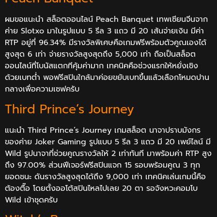
ผมขอแนะนำ สล็อตออนไลน์ Peach Banquet เทพเซียนจีนจาก
ค่าย Slotxo มาในรูปแบบ 5 รีล 3 แถว มี 20 เส้นจ่ายเงิน มีค่า
RTP อยู่ที่ 96.34% มีรางวัลพิเศษคือเกมฟรีพร้อมตัวคูณเองได้
สูงสุด 6 เท่า จ่ายรางวัลสูงสุดถึง 5,000 เท่า ถือเป็นสล็อต
ออนไลน์ที่โบนัสแตกทีคุ้มค่ามาก เทคนิคคือช่วงแรกให้หยั่งเชิง
ด้วยเบทต่ำ พอฟรีสปินใกล้มาค่อยขยับเบทขึ้นแล้วเลือกโหมดปาน
กลางเพื่อความเซฟครับ
Third Prince’s Journey
แนะนำ Third Prince’s Journey เกมสล็อต นาจาปราบมังกร
ของค่าย Joker Gaming รูปแบบ 5 รีล 3 แถว มี 20 เพย์ไลน์ มี
Wild รูปนาจาที่ช่วยคูณรางวัลให้ 2 เท่าทันที มาพร้อมค่า RTP สูง
ถึง 97.00% ส่วนฟีเจอร์ฟรีสปินแจก 15 รอบพร้อมคูณ 3 ทุก
ยอดชนะ ดันรางวัลสูงสุดได้ถึง 9,000 เท่า เทคนิคเล่นเกมนี้คือ
ต้องตื๊อ โดยตั้งออโต้สปินไหลไปเลย 20 ตา รอจังหวะคอมโบ
Wild เข้าชุดครับ