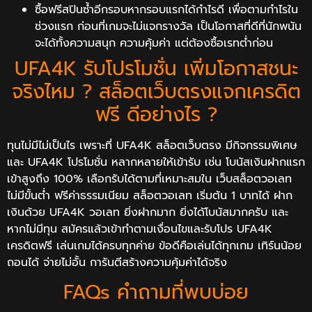
ซื้อฟรีสปินซ้ำอีกรอบหากรอบแรกได้กำไรดี เพื่อตามกำไรใน
ช่วงแรก ก่อนที่เกมจะไม่แจกรางวัล เป็นโอกาสที่ดีที่นักพนัน
จะได้ทั้งความสนุก ความคุ้มค่า แต่ต้องซื้อเรทต่ำก่อน
UFA4K รับโปรโมชั่น เพิ่มโอกาสชนะ
จริงไหม ? สล็อตเว็บตรงแจกเครดิต
ฟรี ดีอย่างไร ?
ทุนไม่มีไม่เป็นไร เพราะที่ UFA4K สล็อตเว็บตรง มีกิจกรรมพิเศษ
และ UFA4K โปรโมชั่น หลากหลายให้เข้ารับ เช่น โบนัสเงินฝากแรก
เข้าสูงถึง 100% เลือกรับได้ตามที่เหมาะสมใน เว็บสล็อตวอเลท
ไม่มีขั้นต่ำ ฟรีค่าธรรมเนียม สล็อตวอเลท เริ่มต้น 1 บาทได้ ฝาก
เงินด้วย UFA4K วอเลท ยิ่งฝากมาก ยิ่งได้โบนัสมากครับ และ
หากไม่มีทุน สมัครแล้วเข้าทำตามเงื่อนไขและรับโปร UFA4K
เครดิตฟรี เล่นเกมได้ครบทุกค่าย ข้อดีคือเล่นได้ทุกเกม เทิร์นน้อย
ถอนได้ จ่ายไม่อั้น การันตีสร้างความคุ้มค่าได้จริง
FAQs คำถามที่พบบ่อย