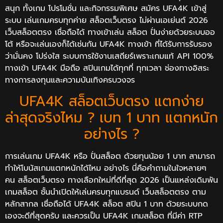
สนุก ทั้งเกม โปรโมชั่น และกิจกรรมพิเศษ สมัคร UFA4K เข้าสู่
ระบบ เล่นเกมครบทุกค่าย สล็อตเว็บตรง ไม่ผ่านเอเย่นต์ 2026
เว็บสล็อตตรง เชื่อถือได้ ทางเข้าเล่น สล็อต ปั่นง่ายด้วยระบบออ
โต้ หรือจะเล่นเองก็ได้เช่นกัน UFA4K ทางเข้า ที่ได้รับการรับรอง
ว่ามั่นคง โปร่งใส ระบบการใช้งานเสถียร์เพราะเกมแท้ API 100%
ทางเข้า UFA4K มือถือ สปินเกมได้ทุกที่ ทุกเวลา ช่องทางอิสระ
ทางการลงทุนและความบันเทิงครบวงจร
UFA4K สล็อตเว็บตรง แตกง่าย
ล่าสุดจริงไหม ? เบท 1 บาท แตกหนัก
อย่างไร ?
การเล่นเกม UFA4K หรือ ปั่นสล็อต ด้วยทุนน้อย 1 บาท สามารถ
ทำให้โบนัสเกมแตกหนักได้ไหม อย่างไร นี่คือคำถามในใจหลายๆ
คน สล็อตเว็บตรง ทางเลือกใหม่ที่ดีที่สุด 2026 เป็นแหล่งเดิมพัน
เกมสล็อต ชั้นนำเปิดให้เล่นครบทุกแบรนด์ เว็บสล็อตตรง ตาม
หลักสากล เชื่อถือได้ UFA4K สล็อต สปิน 1 บาท ด้วยระบบกด
เองจะดีที่สุดครับ และควรเป็น UFA4K เกมสล็อต ที่มีค่า RTP