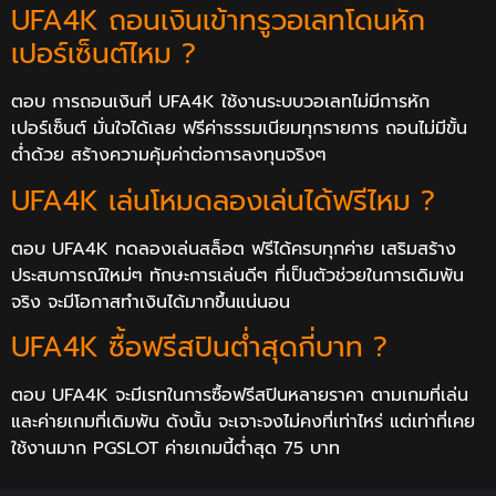
UFA4K ถอนเงินเข้าทรูวอเลทโดนหัก
เปอร์เซ็นต์ไหม ?
ตอบ การถอนเงินที่ UFA4K ใช้งานระบบวอเลทไม่มีการหัก
เปอร์เซ็นต์ มั่นใจได้เลย ฟรีค่าธรรมเนียมทุกรายการ ถอนไม่มีขั้น
ต่ำด้วย สร้างความคุ้มค่าต่อการลงทุนจริงๆ
UFA4K เล่นโหมดลองเล่นได้ฟรีไหม ?
ตอบ UFA4K ทดลองเล่นสล็อต ฟรีได้ครบทุกค่าย เสริมสร้าง
ประสบการณ์ใหม่ๆ ทักษะการเล่นดีๆ ที่เป็นตัวช่วยในการเดิมพัน
จริง จะมีโอกาสทำเงินได้มากขึ้นแน่นอน
UFA4K ซื้อฟรีสปินต่ำสุดกี่บาท ?
ตอบ UFA4K จะมีเรทในการซื้อฟรีสปินหลายราคา ตามเกมที่เล่น
และค่ายเกมที่เดิมพัน ดังนั้น จะเจาะจงไม่คงที่เท่าไหร่ แต่เท่าที่เคย
ใช้งานมาก PGSLOT ค่ายเกมนี้ต่ำสุด 75 บาท