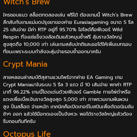
Witch’s Brew
ใครชอบแนว สล็อตทดลองเล่น ฟรีได้ ต้องเกมนี้ Witch’s Brew
ลึกลับกับเกมแม่มดปรุงยาของค่าย Eurasiagaming ขนาด 5 รีล
25 เส้นจ่าย มีค่า RTP อยู่ที่ 95.70% ไฮไลต์คือฟีเจอร์ Wild
Respin ที่จะแช่แข็งวงล้อเดิมแล้วหมุนซ้ำฟรี ลุ้นรางวัลใหญ่
สูงสุดถึง 10,000 เท่า เล่นเกมสลับปกติและออโต้ให้เพิ่มเบทรอบ
ที่ชนะเพราะระบบกำลังจะสุ่มจ่ายรอบซ้ำออกมาครับ
Crypt Mania
สายหลอนล่าสมบัติสุสานแวมไพร์จากค่าย EA Gaming เกม
Crypt Maniaมาในระบบ 5 รีล 3 แถว มี 10 เส้นจ่าย พกค่า RTP
มาที่ 96.22% เกมนี้โดดเด่นด้วยฟีเจอร์ Gamble ทายไพ่ดำหรือ
แดงเพื่อเบิ้ลเงินรางวัลสูงสุด 5,000 เท่า ภาพรวมเกมผันผวน
สูง ปั่นสล็อต จ่ายหนัก เทคนิคคือเปิดเทอร์โบสปินเพื่อตัดอนิเมชัน
ช้าๆ ออก แล้วใช้มือกดเองเป็นจังหวะ พอได้รางวัลใหญ่แล้วต้อง
รีบถอนทันทีครับ
Octopus Life