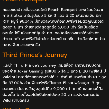
ผมขอแนะนำ สล็อตออนไลน์ Peach Banquet เทพเซียนจีนจาก
ค่าย Slotxo มาในรูปแบบ 5 รีล 3 แถว มี 20 เส้นจ่ายเงิน มีค่า
RTP อยู่ที่ 96.34% มีรางวัลพิเศษคือเกมฟรีพร้อมตัวคูณเองได้
สูงสุด 6 เท่า จ่ายรางวัลสูงสุดถึง 5,000 เท่า ถือเป็นสล็อต
ออนไลน์ที่โบนัสแตกทีคุ้มค่ามาก เทคนิคคือช่วงแรกให้หยั่งเชิง
ด้วยเบทต่ำ พอฟรีสปินใกล้มาค่อยขยับเบทขึ้นแล้วเลือกโหมดปาน
กลางเพื่อความเซฟครับ
Third Prince’s Journey
แนะนำ Third Prince’s Journey เกมสล็อต นาจาปราบมังกร
ของค่าย Joker Gaming รูปแบบ 5 รีล 3 แถว มี 20 เพย์ไลน์ มี
Wild รูปนาจาที่ช่วยคูณรางวัลให้ 2 เท่าทันที มาพร้อมค่า RTP สูง
ถึง 97.00% ส่วนฟีเจอร์ฟรีสปินแจก 15 รอบพร้อมคูณ 3 ทุก
ยอดชนะ ดันรางวัลสูงสุดได้ถึง 9,000 เท่า เทคนิคเล่นเกมนี้คือ
ต้องตื๊อ โดยตั้งออโต้สปินไหลไปเลย 20 ตา รอจังหวะคอมโบ
Wild เข้าชุดครับ