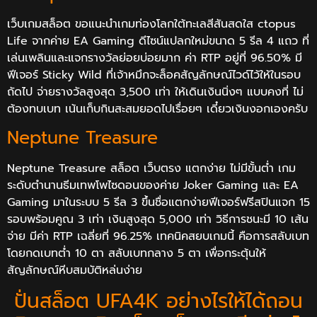
เว็บเกมสล็อต ขอแนะนำเกมท่องโลกใต้ทะเลสีสันสดใส ctopus
Life จากค่าย EA Gaming ดีไซน์แปลกใหม่ขนาด 5 รีล 4 แถว ที่
เล่นเพลินและแจกรางวัลย่อยบ่อยมาก ค่า RTP อยู่ที่ 96.50% มี
ฟีเจอร์ Sticky Wild ที่เจ้าหมึกจะล็อคสัญลักษณ์ไวด์ไว้ให้ในรอบ
ถัดไป จ่ายรางวัลสูงสุด 3,500 เท่า ให้เดินเงินนิ่งๆ แบบคงที่ ไม่
ต้องทบเบท เน้นเก็บกินสะสมยอดไปเรื่อยๆ เดี๋ยวเงินงอกเองครับ
Neptune Treasure
Neptune Treasure สล็อต เว็บตรง แตกง่าย ไม่มีขั้นต่ำ เกม
ระดับตำนานธีมเทพโพไซดอนของค่าย Joker Gaming และ EA
Gaming มาในระบบ 5 รีล 3 ขึ้นชื่อแตกง่ายฟีเจอร์ฟรีสปินแจก 15
รอบพร้อมคูณ 3 เท่า เงินสูงสุด 5,000 เท่า วิธีการชนะมี 10 เส้น
จ่าย มีค่า RTP เฉลี่ยที่ 96.25% เทคนิคสยบเกมนี้ คือการสลับเบท
โดยกดเบทต่ำ 10 ตา สลับเบทกลาง 5 ตา เพื่อกระตุ้นให้
สัญลักษณ์หีบสมบัติหล่นง่าย
ปั่นสล็อต UFA4K อย่างไรให้ได้ถอน