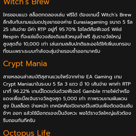
Witch’s Brew
ใครชอบแนว สล็อตทดลองเล่น ฟรีได้ ต้องเกมนี้ Witch’s Brew
ลึกลับกับเกมแม่มดปรุงยาของค่าย Eurasiagaming ขนาด 5 รีล
25 เส้นจ่าย มีค่า RTP อยู่ที่ 95.70% ไฮไลต์คือฟีเจอร์ Wild
Respin ที่จะแช่แข็งวงล้อเดิมแล้วหมุนซ้ำฟรี ลุ้นรางวัลใหญ่
สูงสุดถึง 10,000 เท่า เล่นเกมสลับปกติและออโต้ให้เพิ่มเบทรอบ
ที่ชนะเพราะระบบกำลังจะสุ่มจ่ายรอบซ้ำออกมาครับ
Crypt Mania
สายหลอนล่าสมบัติสุสานแวมไพร์จากค่าย EA Gaming เกม
Crypt Maniaมาในระบบ 5 รีล 3 แถว มี 10 เส้นจ่าย พกค่า RTP
มาที่ 96.22% เกมนี้โดดเด่นด้วยฟีเจอร์ Gamble ทายไพ่ดำหรือ
แดงเพื่อเบิ้ลเงินรางวัลสูงสุด 5,000 เท่า ภาพรวมเกมผันผวน
สูง ปั่นสล็อต จ่ายหนัก เทคนิคคือเปิดเทอร์โบสปินเพื่อตัดอนิเมชัน
ช้าๆ ออก แล้วใช้มือกดเองเป็นจังหวะ พอได้รางวัลใหญ่แล้วต้อง
รีบถอนทันทีครับ
Octopus Life