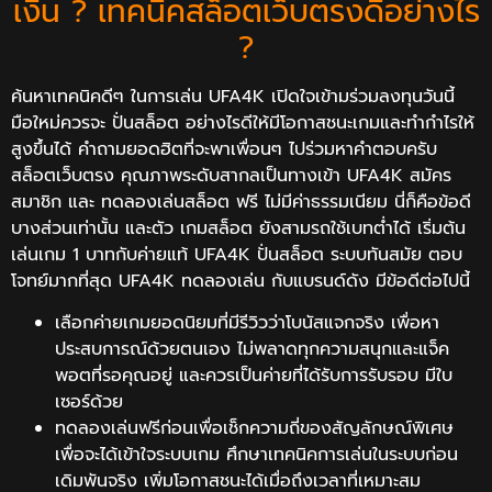
เงิน ? เทคนิคสล็อตเว็บตรงดีอย่างไร
?
ค้นหาเทคนิคดีๆ ในการเล่น UFA4K เปิดใจเข้ามร่วมลงทุนวันนี้
มือใหม่ควรจะ ปั่นสล็อต อย่างไรดีให้มีโอกาสชนะเกมและทำกำไรให้
สูงขึ้นได้ คำถามยอดฮิตที่จะพาเพื่อนๆ ไปร่วมหาคำตอบครับ
สล็อตเว็บตรง คุณภาพระดับสากลเป็นทางเข้า UFA4K สมัคร
สมาชิก และ ทดลองเล่นสล็อต ฟรี ไม่มีค่าธรรมเนียม นี่ก็คือข้อดี
บางส่วนเท่านั้น และตัว เกมสล็อต ยังสามรถใช้เบทต่ำได้ เริ่มต้น
เล่นเกม 1 บาทกับค่ายแท้ UFA4K ปั่นสล็อต ระบบทันสมัย ตอบ
โจทย์มากที่สุด UFA4K ทดลองเล่น กับแบรนด์ดัง มีข้อดีต่อไปนี้
เลือกค่ายเกมยอดนิยมที่มีรีวิวว่าโบนัสแจกจริง เพื่อหา
ประสบการณ์ด้วยตนเอง ไม่พลาดทุกความสนุกและแจ็ค
พอตที่รอคุณอยู่ และควรเป็นค่ายที่ได้รับการรับรอบ มีใบ
เซอร์ด้วย
ทดลองเล่นฟรีก่อนเพื่อเช็กความถี่ของสัญลักษณ์พิเศษ
เพื่อจะได้เข้าใจระบบเกม ศึกษาเทคนิคการเล่นในระบบก่อน
เดิมพันจริง เพิ่มโอกาสชนะได้เมื่อถึงเวลาที่เหมาะสม