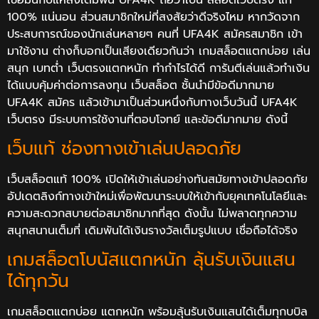
100% แน่นอน ส่วนสมาชิกใหม่ที่สงสัยว่าดีจริงไหม หากวัดจาก
ประสบการณ์ของนักเล่นหลายๆ คนที่ UFA4K สมัครสมาชิก เข้า
มาใช้งาน ต่างก็บอกเป็นเสียงเดียวกันว่า เกมสล็อตแตกบ่อย เล่น
สนุก เบทต่ำ เว็บตรงแตกหนัก ทำกำไรได้ดี การันตีเล่นแล้วทำเงิน
ได้แบบคุ้มค่าต่อการลงทุน เว็บสล็อต ชั้นนำมีข้อดีมากมาย
UFA4K สมัคร แล้วเข้ามาเป็นส่วนหนึ่งกับทางเว็บวันนี้ UFA4K
เว็บตรง มีระบบการใช้งานที่ตอบโจทย์ และข้อดีมากมาย ดังนี้
เว็บแท้ ช่องทางเข้าเล่นปลอดภัย
เว็บสล็อตแท้ 100% เปิดให้เข้าเล่นอย่างทันสมัยทางเข้าปลอดภัย
อัปเดตลิงก์ทางเข้าใหม่เพื่อพัฒนาระบบให้เข้ากับยุคเทคโนโลยีและ
ความสะดวกสบายต่อสมาชิกมากที่สุด ดังนั้น ไม่พลาดทุกความ
สนุกสนานเต็มที่ เดิมพันได้เงินรางวัลเต็มรูปแบบ เชื่อถือได้จริง
เกมสล็อตโบนัสแตกหนัก ลุ้นรับเงินแสน
ได้ทุกวัน
เกมสล็อตแตกบ่อย แตกหนัก พร้อมลุ้นรับเงินแสนได้เต็มทุกบบิล