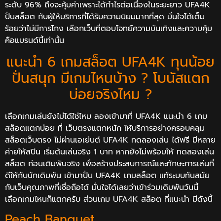
ระดับ 96% ถึงจะคุ้มค่าเพราะได้กำไรต่อเนื่องในระยะยาว UFA4K
ปั่นสล็อต กับผู้ให้บริการที่ได้รับความนิยมมากที่สุด มั่นใจได้เต็ม
ร้อยว่าไม่มีการโกง เลือกเว็บที่ตอบโจทย์ความบันเทิงและความคุ้ม
คือแบรนด์นี้เท่านั้น
แนะนำ 6 เกมสล็อต UFA4K ทุนน้อย
ปั่นสนุก มีเกมไหนบ้าง ? โบนัสแตก
บ่อยจริงไหม ?
เลือกเกมเล่นยังไม่ได้ใช่ไหม ลองเข้ามาที่ UFA4K แนะนำ 6 เกม
สล็อตแตกบ่อย ที่ เว็บตรงแตกหนัก ให้บริการอย่างครอบคลุม
สล็อตเว็บตรง ไม่ผ่านเอเย่นต์ UFA4K ทดลองเล่น ได้ฟรี มีหลาย
ค่ายให้สปิน เริ่มต้นเล่นจริง 1 บาท หากยังไม่พร้อมให้ ทดลองเล่น
สล็อต ก่อนเดิมพันจริง เพื่อสร้างประสบการณ์และทักษะการเล่นที่
ดีให้กับนักเดิมพัน เข้ามาปั่น UFA4K เกมสล็อต แท้ระบบทันสมัย
กับเว็บคุณภาพที่เชื่อถือได้ มั่นใจได้เลยว่าเข้าร่วมเดิมพันวันนี้
เลือกเกมไหนก็แตกครับ ส่วนเกม UFA4K สล็อต ที่แนะนำ มีดังนี้
Peach Banquet