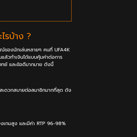
ไรบ้าง ?
การณ์ของนักเล่นหลายๆ คนที่ UFA4K
แล้วทำเงินได้แบบคุ้มค่าต่อการ
ทย์ และข้อดีมากมาย ดังนี้
ามสะดวกสบายต่อสมาชิกมากที่สุด ดัง
กของเกมสูง และมีค่า RTP 96-98%