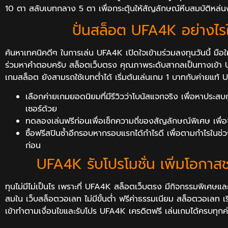
10 ตา สลับเบทกลาง 5 ตา เพื่อกระตุ้นให้สัญลักษณ์หีบสมบัติหล่น
ปั่นสล็อต UFA4K อย่างไรใ
ค้นหาเทคนิคดีๆ ในการเล่น UFA4K เปิดใจเข้ามร่วมลงทุนวันนี้ มือใ
ร่วมหาคำตอบครับ สล็อตเว็บตรง คุณภาพระดับสากลเป็นทางเข้า UFA4
เกมสล็อต ยังสามรถใช้เบทต่ำได้ เริ่มต้นเล่นเกม 1 บาทกับค่ายแท้
เลือกค่ายเกมยอดนิยมที่มีรีวิวว่าโบนัสแจกจริง เพื่อหาประ
เซอร์ด้วย
ทดลองเล่นฟรีก่อนเพื่อเช็กความถี่ของสัญลักษณ์พิเศษ เพื่อจ
ซื้อฟรีสปินซ้ำอีกรอบหากรอบแรกได้กำไรดี เพื่อตามกำไรในช่วงแ
ก่อน
UFA4K รับโปรโมชั่น เพิ่มโอกาส
ทุนไม่มีไม่เป็นไร เพราะที่ UFA4K สล็อตเว็บตรง มีกิจกรรมพิเศษแล
สมใน เว็บสล็อตวอเลท ไม่มีขั้นต่ำ ฟรีค่าธรรมเนียม สล็อตวอเลท เ
เข้าทำตามเงื่อนไขและรับโปร UFA4K เครดิตฟรี เล่นเกมได้ครบทุกค่าย 