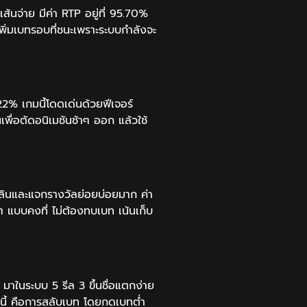
นจ่าย มีค่า RTP อยู่ที่ 95.70%
เพิ่มเบทรอบที่ชนะเพราะระบบกำลังจะ
% เกมนี้โดดเด่นด้วยฟีเจอร์
พื่อตัดอนิเมชันช้าๆ ออก แล้วใช้
ลินและแจกรางวัลย่อยบ่อยมาก ค่า
งๆ แบบคงที่ ไม่ต้องทบเบท เน้นเก็บ
ในระบบ 5 รีล 3 ขึ้นชื่อแตกง่าย
มนี้ คือการสลับเบท โดยกดเบทต่ำ