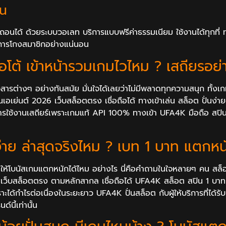
ัน
อนได้ ด้วยระบบวอเลท บริการแบบฟรีค่าธรรมเนียม ใช้งานได้ทุกที่ ทุ
่มีการโกงสมาชิกอย่างแน่นอน
ต้ เข้าหน้ารวมเกมไวไหม ? เสถียรอย่
ารต่างๆ อย่างทันสมัย มั่นใจได้เลยว่าไม่มีพลาดทุกความสนุก ทั้งเก
เอเย่นต์ 2026 เว็บสล็อตตรง เชื่อถือได้ ทางเข้าเล่น สล็อต ปั่นง่าย
บการใช้งานเสถียร์เพราะเกมแท้ API 100% ทางเข้า UFA4K มือถือ สปินเ
ย ล่าสุดจริงไหม ? เบท 1 บาท แตกหน
้โบนัสเกมแตกหนักได้ไหม อย่างไร นี่คือคำถามในใจหลายๆ คน สล็อตเ
์ เว็บสล็อตตรง ตามหลักสากล เชื่อถือได้ UFA4K สล็อต สปิน 1 บาท
ด้กำไรต่อเนื่องในระยะยาว UFA4K ปั่นสล็อต กับผู้ให้บริการที่ได้รับ
์นี้เท่านั้น