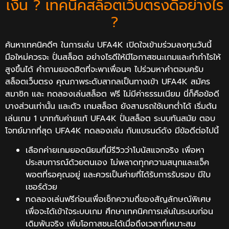
เงิน ? เทคนิคสล็อตเว็บตรงดีอย่างไร
?
ค้นหาเทคนิคดีๆ ในการเล่น UFA4K เปิดใจเข้ามร่วมลงทุนวันนี้
มือใหม่ควรจะ ปั่นสล็อต อย่างไรดีให้มีโอกาสชนะเกมและทำกำไรให้
สูงขึ้นได้ คำถามยอดฮิตที่จะพาเพื่อนๆ ไปร่วมหาคำตอบครับ
สล็อตเว็บตรง คุณภาพระดับสากลเป็นทางเข้า UFA4K สมัคร
สมาชิก และ ทดลองเล่นสล็อต ฟรี ไม่มีค่าธรรมเนียม นี่ก็คือข้อดี
บางส่วนเท่านั้น และตัว เกมสล็อต ยังสามรถใช้เบทต่ำได้ เริ่มต้น
เล่นเกม 1 บาทกับค่ายแท้ UFA4K ปั่นสล็อต ระบบทันสมัย ตอบ
โจทย์มากที่สุด UFA4K ทดลองเล่น กับแบรนด์ดัง มีข้อดีต่อไปนี้
เลือกค่ายเกมยอดนิยมที่มีรีวิวว่าโบนัสแจกจริง เพื่อหา
ประสบการณ์ด้วยตนเอง ไม่พลาดทุกความสนุกและแจ็ค
พอตที่รอคุณอยู่ และควรเป็นค่ายที่ได้รับการรับรอบ มีใบ
เซอร์ด้วย
ทดลองเล่นฟรีก่อนเพื่อเช็กความถี่ของสัญลักษณ์พิเศษ
เพื่อจะได้เข้าใจระบบเกม ศึกษาเทคนิคการเล่นในระบบก่อน
เดิมพันจริง เพิ่มโอกาสชนะได้เมื่อถึงเวลาที่เหมาะสม