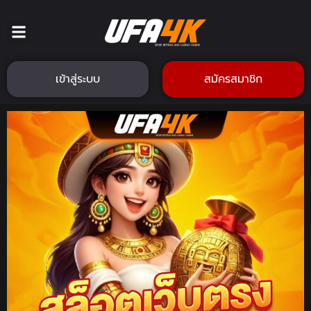
เข้าสู่ระบบ
สมัครสมาชิก