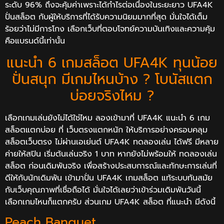
ระดับ 96% ถึงจะคุ้มค่าเพราะได้กำไรต่อเนื่องในระยะยาว UFA4K
ปั่นสล็อต กับผู้ให้บริการที่ได้รับความนิยมมากที่สุด มั่นใจได้เต็ม
ร้อยว่าไม่มีการโกง เลือกเว็บที่ตอบโจทย์ความบันเทิงและความคุ้ม
คือแบรนด์นี้เท่านั้น
แนะนำ 6 เกมสล็อต UFA4K ทุนน้อย
ปั่นสนุก มีเกมไหนบ้าง ? โบนัสแตก
บ่อยจริงไหม ?
เลือกเกมเล่นยังไม่ได้ใช่ไหม ลองเข้ามาที่ UFA4K แนะนำ 6 เกม
สล็อตแตกบ่อย ที่ เว็บตรงแตกหนัก ให้บริการอย่างครอบคลุม
สล็อตเว็บตรง ไม่ผ่านเอเย่นต์ UFA4K ทดลองเล่น ได้ฟรี มีหลาย
ค่ายให้สปิน เริ่มต้นเล่นจริง 1 บาท หากยังไม่พร้อมให้ ทดลองเล่น
สล็อต ก่อนเดิมพันจริง เพื่อสร้างประสบการณ์และทักษะการเล่นที่
ดีให้กับนักเดิมพัน เข้ามาปั่น UFA4K เกมสล็อต แท้ระบบทันสมัย
กับเว็บคุณภาพที่เชื่อถือได้ มั่นใจได้เลยว่าเข้าร่วมเดิมพันวันนี้
เลือกเกมไหนก็แตกครับ ส่วนเกม UFA4K สล็อต ที่แนะนำ มีดังนี้
Peach Banquet