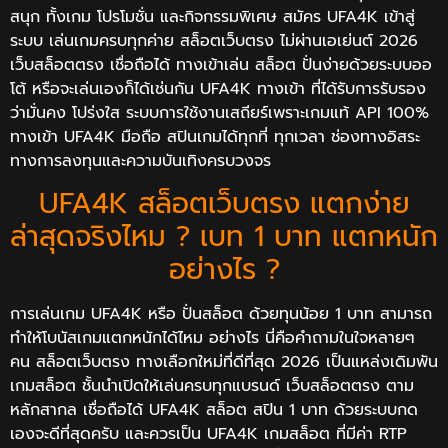
สนุก ทั้งเกม โปรโมชั่น และกิจกรรมพิเศษ สมัคร UFA4K เข้าสู่
ระบบ เล่นเกมครบทุกค่าย สล็อตเว็บตรง ไม่ผ่านเอเย่นต์ 2026
เว็บสล็อตตรง เชื่อถือได้ ทางเข้าเล่น สล็อต ปั่นง่ายด้วยระบบออ
โต้ หรือจะเล่นเองก็ได้เช่นกัน UFA4K ทางเข้า ที่ได้รับการรับรอง
ว่ามั่นคง โปร่งใส ระบบการใช้งานเสถียร์เพราะเกมแท้ API 100%
ทางเข้า UFA4K มือถือ สปินเกมได้ทุกที่ ทุกเวลา ช่องทางอิสระ
ทางการลงทุนและความบันเทิงครบวงจร
UFA4K สล็อตเว็บตรง แตกง่าย
ล่าสุดจริงไหม ? เบท 1 บาท แตกหนัก
อย่างไร ?
การเล่นเกม UFA4K หรือ ปั่นสล็อต ด้วยทุนน้อย 1 บาท สามารถ
ทำให้โบนัสเกมแตกหนักได้ไหม อย่างไร นี่คือคำถามในใจหลายๆ
คน สล็อตเว็บตรง ทางเลือกใหม่ที่ดีที่สุด 2026 เป็นแหล่งเดิมพัน
เกมสล็อต ชั้นนำเปิดให้เล่นครบทุกแบรนด์ เว็บสล็อตตรง ตาม
หลักสากล เชื่อถือได้ UFA4K สล็อต สปิน 1 บาท ด้วยระบบกด
เองจะดีที่สุดครับ และควรเป็น UFA4K เกมสล็อต ที่มีค่า RTP