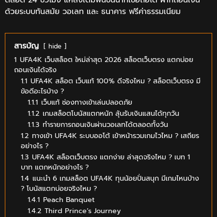
ด้วยระบบทันสมัย วอเลท และ ธนาคาร ฟรีค่าธรรมเนียม
สารบัญ
hide
1
UFA4K เว็บสล็อต ใหม่ล่าสุด 2026 สล็อตเว็บตรง แตกบ่อย
ถอนเงินได้จริง
1.1
UFA4K สล็อต เว็บแท้ 100% ดีจริงไหม ? สล็อตเว็บตรง มี
ข้อดีอะไรบ้าง ?
1.1.1
เว็บแท้ ช่องทางเข้าเล่นปลอดภัย
1.1.2
เกมสล็อตโบนัสแตกหนัก ลุ้นรับเงินแสนได้ทุกวัน
1.1.3
ทำรายการถอนเงินผ่านวอเลทได้ตลอดทั้งวัน
1.2
ทางเข้า UFA4K ระบบออโต้ เข้าหน้ารวมเกมไวไหม ? เสถียร
อย่างไร ?
1.3
UFA4K สล็อตเว็บตรง แตกง่าย ล่าสุดจริงไหม ? เบท 1
บาท แตกหนักอย่างไร ?
1.4
แนะนำ 6 เกมสล็อต UFA4K ทุนน้อยปั่นสนุก มีเกมไหนบ้าง
? โบนัสแตกบ่อยจริงไหม ?
1.4.1
Peach Banquet
1.4.2
Third Prince’s Journey