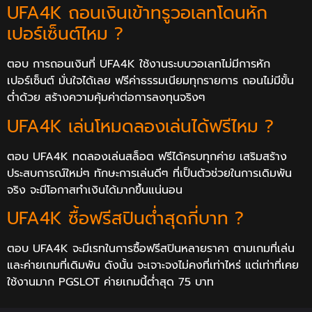
UFA4K ถอนเงินเข้าทรูวอเลทโดนหัก
เปอร์เซ็นต์ไหม ?
ตอบ การถอนเงินที่ UFA4K ใช้งานระบบวอเลทไม่มีการหัก
เปอร์เซ็นต์ มั่นใจได้เลย ฟรีค่าธรรมเนียมทุกรายการ ถอนไม่มีขั้น
ต่ำด้วย สร้างความคุ้มค่าต่อการลงทุนจริงๆ
UFA4K เล่นโหมดลองเล่นได้ฟรีไหม ?
ตอบ UFA4K ทดลองเล่นสล็อต ฟรีได้ครบทุกค่าย เสริมสร้าง
ประสบการณ์ใหม่ๆ ทักษะการเล่นดีๆ ที่เป็นตัวช่วยในการเดิมพัน
จริง จะมีโอกาสทำเงินได้มากขึ้นแน่นอน
UFA4K ซื้อฟรีสปินต่ำสุดกี่บาท ?
ตอบ UFA4K จะมีเรทในการซื้อฟรีสปินหลายราคา ตามเกมที่เล่น
และค่ายเกมที่เดิมพัน ดังนั้น จะเจาะจงไม่คงที่เท่าไหร่ แต่เท่าที่เคย
ใช้งานมาก PGSLOT ค่ายเกมนี้ต่ำสุด 75 บาท