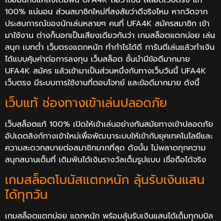
100% แน่นอน ส่วนสมาชิกใหม่ที่สงสัยว่าดีจริงไหม หากวัดจาก
ประสบการณ์ของนักเล่นหลายๆ คนที่ UFA4K สมัครสมาชิก เข้า
มาใช้งาน ต่างก็บอกเป็นเสียงเดียวกันว่า เกมสล็อตแตกบ่อย เล่น
สนุก เบทต่ำ เว็บตรงแตกหนัก ทำกำไรได้ดี การันตีเล่นแล้วทำเงิน
ได้แบบคุ้มค่าต่อการลงทุน เว็บสล็อต ชั้นนำมีข้อดีมากมาย
UFA4K สมัคร แล้วเข้ามาเป็นส่วนหนึ่งกับทางเว็บวันนี้ UFA4K
เว็บตรง มีระบบการใช้งานที่ตอบโจทย์ และข้อดีมากมาย ดังนี้
เว็บแท้ ช่องทางเข้าเล่นปลอดภัย
เว็บสล็อตแท้ 100% เปิดให้เข้าเล่นอย่างทันสมัยทางเข้าปลอดภัย
อัปเดตลิงก์ทางเข้าใหม่เพื่อพัฒนาระบบให้เข้ากับยุคเทคโนโลยีและ
ความสะดวกสบายต่อสมาชิกมากที่สุด ดังนั้น ไม่พลาดทุกความ
สนุกสนานเต็มที่ เดิมพันได้เงินรางวัลเต็มรูปแบบ เชื่อถือได้จริง
เกมสล็อตโบนัสแตกหนัก ลุ้นรับเงินแสน
ได้ทุกวัน
เกมสล็อตแตกบ่อย แตกหนัก พร้อมลุ้นรับเงินแสนได้เต็มทุกบบิล