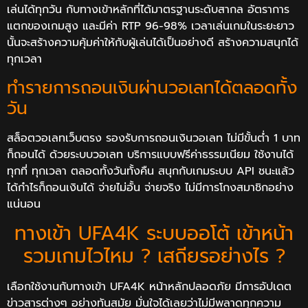
เล่นได้ทุกวัน กับทางเข้าหลักที่ได้มาตรฐานระดับสากล อัตราการ
แตกของเกมสูง และมีค่า RTP 96-98% เวลาเล่นเกมในระยะยาว
นั้นจะสร้างความคุ้มค่าให้กับผู้เล่นได้เป็นอย่างดี สร้างความสนุกได้
ทุกเวลา
ทำรายการถอนเงินผ่านวอเลทได้ตลอดทั้ง
วัน
สล็อตวอเลทเว็บตรง รองรับการถอนเงินวอเลท ไม่มีขั้นต่ำ 1 บาท
ก็ถอนได้ ด้วยระบบวอเลท บริการแบบฟรีค่าธรรมเนียม ใช้งานได้
ทุกที่ ทุกเวลา ตลอดทั้งวันทั้งคืน สนุกกับเกมระบบ API ชนะแล้ว
ได้กำไรก็ถอนเงินได้ จ่ายไม่อั้น จ่ายจริง ไม่มีการโกงสมาชิกอย่าง
แน่นอน
ทางเข้า UFA4K ระบบออโต้ เข้าหน้า
รวมเกมไวไหม ? เสถียรอย่างไร ?
เลือกใช้งานกับทางเข้า UFA4K หน้าหลักปลอดภัย มีการอัปเดต
ข่าวสารต่างๆ อย่างทันสมัย มั่นใจได้เลยว่าไม่มีพลาดทุกความ