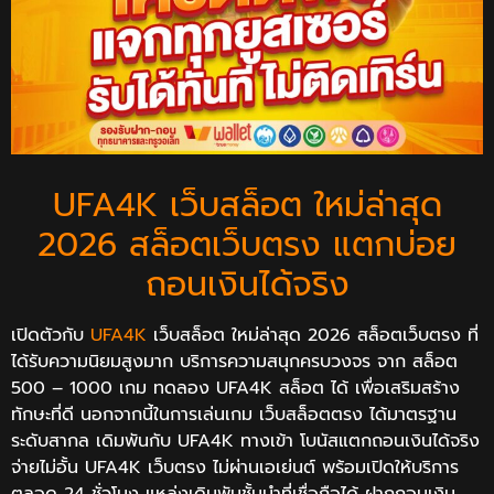
UFA4K เว็บสล็อต ใหม่ล่าสุด
2026 สล็อตเว็บตรง แตกบ่อย
ถอนเงินได้จริง
เปิดตัวกับ
UFA4K
เว็บสล็อต ใหม่ล่าสุด 2026 สล็อตเว็บตรง ที่
ได้รับความนิยมสูงมาก บริการความสนุกครบวงจร จาก สล็อต
500 – 1000 เกม ทดลอง UFA4K สล็อต ได้ เพื่อเสริมสร้าง
ทักษะที่ดี นอกจากนี้ในการเล่นเกม เว็บสล็อตตรง ได้มาตรฐาน
ระดับสากล เดิมพันกับ UFA4K ทางเข้า โบนัสแตกถอนเงินได้จริง
จ่ายไม่อั้น UFA4K เว็บตรง ไม่ผ่านเอเย่นต์ พร้อมเปิดให้บริการ
ตลอด 24 ชั่วโมง แหล่งเดิมพันชั้นนำที่เชื่อถือได้ ฝากถอนเงิน