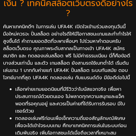
เงิน ? เทคนิคสล็อตเว็บตรงดีอย่างไร
?
ค้นหาเทคนิคดีๆ ในการเล่น UFA4K เปิดใจเข้ามร่วมลงทุนวันนี้
มือใหม่ควรจะ ปั่นสล็อต อย่างไรดีให้มีโอกาสชนะเกมและทำกำไรให้
สูงขึ้นได้ คำถามยอดฮิตที่จะพาเพื่อนๆ ไปร่วมหาคำตอบครับ
สล็อตเว็บตรง คุณภาพระดับสากลเป็นทางเข้า UFA4K สมัคร
สมาชิก และ ทดลองเล่นสล็อต ฟรี ไม่มีค่าธรรมเนียม นี่ก็คือข้อดี
บางส่วนเท่านั้น และตัว เกมสล็อต ยังสามรถใช้เบทต่ำได้ เริ่มต้น
เล่นเกม 1 บาทกับค่ายแท้ UFA4K ปั่นสล็อต ระบบทันสมัย ตอบ
โจทย์มากที่สุด UFA4K ทดลองเล่น กับแบรนด์ดัง มีข้อดีต่อไปนี้
เลือกค่ายเกมยอดนิยมที่มีรีวิวว่าโบนัสแจกจริง เพื่อหา
ประสบการณ์ด้วยตนเอง ไม่พลาดทุกความสนุกและแจ็ค
พอตที่รอคุณอยู่ และควรเป็นค่ายที่ได้รับการรับรอบ มีใบ
เซอร์ด้วย
ทดลองเล่นฟรีก่อนเพื่อเช็กความถี่ของสัญลักษณ์พิเศษ
เพื่อจะได้เข้าใจระบบเกม ศึกษาเทคนิคการเล่นในระบบก่อน
เดิมพันจริง เพิ่มโอกาสชนะได้เมื่อถึงเวลาที่เหมาะสม