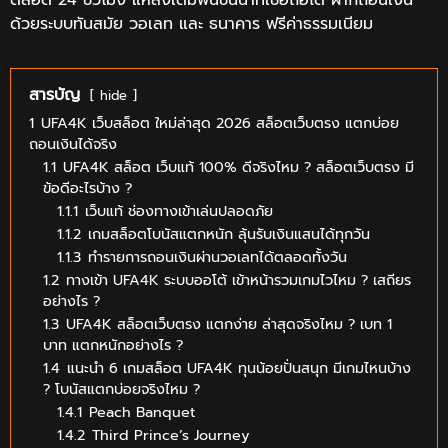
ด้วยระบบทันสมัย วอเลท และ ธนาคาร ฟรีค่าธรรมเนียม
สารบัญ
hide
1
UFA4K เว็บสล็อต ใหม่ล่าสุด 2026 สล็อตเว็บตรง แตกบ่อย
ถอนเงินได้จริง
1.1
UFA4K สล็อต เว็บแท้ 100% ดีจริงไหม ? สล็อตเว็บตรง มี
ข้อดีอะไรบ้าง ?
1.1.1
เว็บแท้ ช่องทางเข้าเล่นปลอดภัย
1.1.2
เกมสล็อตโบนัสแตกหนัก ลุ้นรับเงินแสนได้ทุกวัน
1.1.3
ทำรายการถอนเงินผ่านวอเลทได้ตลอดทั้งวัน
1.2
ทางเข้า UFA4K ระบบออโต้ เข้าหน้ารวมเกมไวไหม ? เสถียร
อย่างไร ?
1.3
UFA4K สล็อตเว็บตรง แตกง่าย ล่าสุดจริงไหม ? เบท 1
บาท แตกหนักอย่างไร ?
1.4
แนะนำ 6 เกมสล็อต UFA4K ทุนน้อยปั่นสนุก มีเกมไหนบ้าง
? โบนัสแตกบ่อยจริงไหม ?
1.4.1
Peach Banquet
1.4.2
Third Prince’s Journey