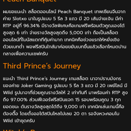
ผมขอแนะนำ สล็อตออนไลน์ Peach Banquet เทพเซียนจีนจาก
ค่าย Slotxo มาในรูปแบบ 5 รีล 3 แถว มี 20 เส้นจ่ายเงิน มีค่า
RTP อยู่ที่ 96.34% มีรางวัลพิเศษคือเกมฟรีพร้อมตัวคูณเองได้
สูงสุด 6 เท่า จ่ายรางวัลสูงสุดถึง 5,000 เท่า ถือเป็นสล็อต
ออนไลน์ที่โบนัสแตกทีคุ้มค่ามาก เทคนิคคือช่วงแรกให้หยั่งเชิง
ด้วยเบทต่ำ พอฟรีสปินใกล้มาค่อยขยับเบทขึ้นแล้วเลือกโหมดปาน
กลางเพื่อความเซฟครับ
Third Prince’s Journey
แนะนำ Third Prince’s Journey เกมสล็อต นาจาปราบมังกร
ของค่าย Joker Gaming รูปแบบ 5 รีล 3 แถว มี 20 เพย์ไลน์ มี
Wild รูปนาจาที่ช่วยคูณรางวัลให้ 2 เท่าทันที มาพร้อมค่า RTP สูง
ถึง 97.00% ส่วนฟีเจอร์ฟรีสปินแจก 15 รอบพร้อมคูณ 3 ทุก
ยอดชนะ ดันรางวัลสูงสุดได้ถึง 9,000 เท่า เทคนิคเล่นเกมนี้คือ
ต้องตื๊อ โดยตั้งออโต้สปินไหลไปเลย 20 ตา รอจังหวะคอมโบ
Wild เข้าชุดครับ