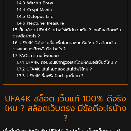
1.4.3
Witch’s Brew
1.4.4
Crypt Mania
1.4.5
Octopus Life
1.4.6
Neptune Treasure
1.5
ปั่นสล็อต UFA4K อย่างไรให้ได้ถอนเงิน ? เทคนิคสล็อตเว็บ
ตรงดีอย่างไร ?
1.6
UFA4K รับโปรโมชั่น เพิ่มโอกาสชนะจริงไหม ? สล็อตเว็บ
ตรงแจกเครดิตฟรี ดีอย่างไร ?
1.7
FAQs คำถามที่พบบ่อย
1.7.1
UFA4K ถอนเงินเข้าทรูวอเลทโดนหักเปอร์เซ็นต์ไหม ?
1.7.2
UFA4K เล่นโหมดลองเล่นได้ฟรีไหม ?
1.7.3
UFA4K ซื้อฟรีสปินต่ำสุดกี่บาท ?
UFA4K สล็อต เว็บแท้ 100% ดีจริง
ไหม ? สล็อตเว็บตรง มีข้อดีอะไรบ้าง
?
เชื่อมั่นกับแหล่งเดิมพัน UFA4K ถือว่าเป็น สล็อตเว็บตรง แท้