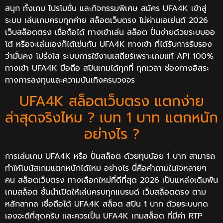
สนุก ทั้งเกม โปรโมชั่น และกิจกรรมพิเศษ สมัคร UFA4K เข้าสู่
ระบบ เล่นเกมครบทุกค่าย สล็อตเว็บตรง ไม่ผ่านเอเย่นต์ 2026
เว็บสล็อตตรง เชื่อถือได้ ทางเข้าเล่น สล็อต ปั่นง่ายด้วยระบบออ
โต้ หรือจะเล่นเองก็ได้เช่นกัน UFA4K ทางเข้า ที่ได้รับการรับรอง
ว่ามั่นคง โปร่งใส ระบบการใช้งานเสถียร์เพราะเกมแท้ API 100%
ทางเข้า UFA4K มือถือ สปินเกมได้ทุกที่ ทุกเวลา ช่องทางอิสระ
ทางการลงทุนและความบันเทิงครบวงจร
UFA4K สล็อตเว็บตรง แตกง่าย
ล่าสุดจริงไหม ? เบท 1 บาท แตกหนัก
อย่างไร ?
การเล่นเกม UFA4K หรือ ปั่นสล็อต ด้วยทุนน้อย 1 บาท สามารถ
ทำให้โบนัสเกมแตกหนักได้ไหม อย่างไร นี่คือคำถามในใจหลายๆ
คน สล็อตเว็บตรง ทางเลือกใหม่ที่ดีที่สุด 2026 เป็นแหล่งเดิมพัน
เกมสล็อต ชั้นนำเปิดให้เล่นครบทุกแบรนด์ เว็บสล็อตตรง ตาม
หลักสากล เชื่อถือได้ UFA4K สล็อต สปิน 1 บาท ด้วยระบบกด
เองจะดีที่สุดครับ และควรเป็น UFA4K เกมสล็อต ที่มีค่า RTP