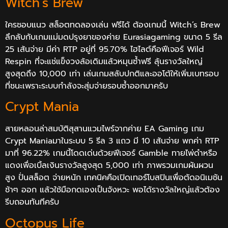
Witch’s Brew
ใครชอบแนว สล็อตทดลองเล่น ฟรีได้ ต้องเกมนี้ Witch’s Brew
ลึกลับกับเกมแม่มดปรุงยาของค่าย Eurasiagaming ขนาด 5 รีล
25 เส้นจ่าย มีค่า RTP อยู่ที่ 95.70% ไฮไลต์คือฟีเจอร์ Wild
Respin ที่จะแช่แข็งวงล้อเดิมแล้วหมุนซ้ำฟรี ลุ้นรางวัลใหญ่
สูงสุดถึง 10,000 เท่า เล่นเกมสลับปกติและออโต้ให้เพิ่มเบทรอบ
ที่ชนะเพราะระบบกำลังจะสุ่มจ่ายรอบซ้ำออกมาครับ
Crypt Mania
สายหลอนล่าสมบัติสุสานแวมไพร์จากค่าย EA Gaming เกม
Crypt Maniaมาในระบบ 5 รีล 3 แถว มี 10 เส้นจ่าย พกค่า RTP
มาที่ 96.22% เกมนี้โดดเด่นด้วยฟีเจอร์ Gamble ทายไพ่ดำหรือ
แดงเพื่อเบิ้ลเงินรางวัลสูงสุด 5,000 เท่า ภาพรวมเกมผันผวน
สูง ปั่นสล็อต จ่ายหนัก เทคนิคคือเปิดเทอร์โบสปินเพื่อตัดอนิเมชัน
ช้าๆ ออก แล้วใช้มือกดเองเป็นจังหวะ พอได้รางวัลใหญ่แล้วต้อง
รีบถอนทันทีครับ
Octopus Life