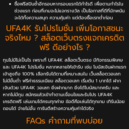
ซื้อฟรีสปินซ้ำอีกรอบหากรอบแรกได้กำไรดี เพื่อตามกำไรใน
ช่วงแรก ก่อนที่เกมจะไม่แจกรางวัล เป็นโอกาสที่ดีที่นักพนัน
จะได้ทั้งความสนุก ความคุ้มค่า แต่ต้องซื้อเรทต่ำก่อน
UFA4K รับโปรโมชั่น เพิ่มโอกาสชนะ
จริงไหม ? สล็อตเว็บตรงแจกเครดิต
ฟรี ดีอย่างไร ?
ทุนไม่มีไม่เป็นไร เพราะที่ UFA4K สล็อตเว็บตรง มีกิจกรรมพิเศษ
และ UFA4K โปรโมชั่น หลากหลายให้เข้ารับ เช่น โบนัสเงินฝากแรก
เข้าสูงถึง 100% เลือกรับได้ตามที่เหมาะสมใน เว็บสล็อตวอเลท
ไม่มีขั้นต่ำ ฟรีค่าธรรมเนียม สล็อตวอเลท เริ่มต้น 1 บาทได้ ฝาก
เงินด้วย UFA4K วอเลท ยิ่งฝากมาก ยิ่งได้โบนัสมากครับ และ
หากไม่มีทุน สมัครแล้วเข้าทำตามเงื่อนไขและรับโปร UFA4K
เครดิตฟรี เล่นเกมได้ครบทุกค่าย ข้อดีคือเล่นได้ทุกเกม เทิร์นน้อย
ถอนได้ จ่ายไม่อั้น การันตีสร้างความคุ้มค่าได้จริง
FAQs คำถามที่พบบ่อย