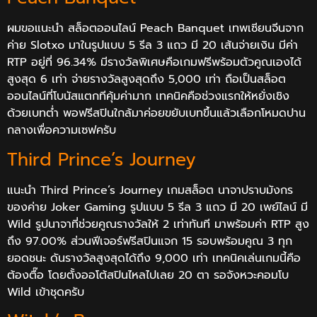
ผมขอแนะนำ สล็อตออนไลน์ Peach Banquet เทพเซียนจีนจาก
ค่าย Slotxo มาในรูปแบบ 5 รีล 3 แถว มี 20 เส้นจ่ายเงิน มีค่า
RTP อยู่ที่ 96.34% มีรางวัลพิเศษคือเกมฟรีพร้อมตัวคูณเองได้
สูงสุด 6 เท่า จ่ายรางวัลสูงสุดถึง 5,000 เท่า ถือเป็นสล็อต
ออนไลน์ที่โบนัสแตกทีคุ้มค่ามาก เทคนิคคือช่วงแรกให้หยั่งเชิง
ด้วยเบทต่ำ พอฟรีสปินใกล้มาค่อยขยับเบทขึ้นแล้วเลือกโหมดปาน
กลางเพื่อความเซฟครับ
Third Prince’s Journey
แนะนำ Third Prince’s Journey เกมสล็อต นาจาปราบมังกร
ของค่าย Joker Gaming รูปแบบ 5 รีล 3 แถว มี 20 เพย์ไลน์ มี
Wild รูปนาจาที่ช่วยคูณรางวัลให้ 2 เท่าทันที มาพร้อมค่า RTP สูง
ถึง 97.00% ส่วนฟีเจอร์ฟรีสปินแจก 15 รอบพร้อมคูณ 3 ทุก
ยอดชนะ ดันรางวัลสูงสุดได้ถึง 9,000 เท่า เทคนิคเล่นเกมนี้คือ
ต้องตื๊อ โดยตั้งออโต้สปินไหลไปเลย 20 ตา รอจังหวะคอมโบ
Wild เข้าชุดครับ