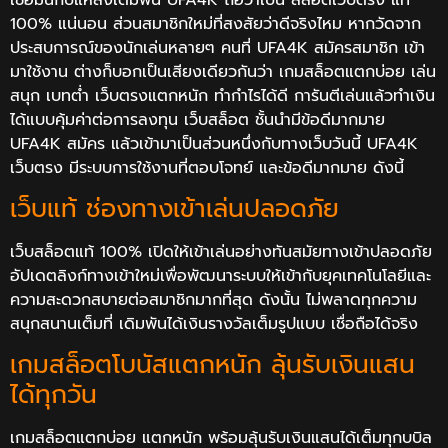
100% แน่นอน ส่วนสมาชิกใหม่ที่สงสัยว่าดีจริงไหม หากวัดจาก
ประสบการณ์ของนักเล่นหลายๆ คนที่ UFA4K สมัครสมาชิก เข้า
มาใช้งาน ต่างก็บอกเป็นเสียงเดียวกันว่า เกมสล็อตแตกบ่อย เล่น
สนุก เบทต่ำ เว็บตรงแตกหนัก ทำกำไรได้ดี การันตีเล่นแล้วทำเงิน
ได้แบบคุ้มค่าต่อการลงทุน เว็บสล็อต ชั้นนำมีข้อดีมากมาย
UFA4K สมัคร แล้วเข้ามาเป็นส่วนหนึ่งกับทางเว็บวันนี้ UFA4K
เว็บตรง มีระบบการใช้งานที่ตอบโจทย์ และข้อดีมากมาย ดังนี้
เว็บแท้ ช่องทางเข้าเล่นปลอดภัย
เว็บสล็อตแท้ 100% เปิดให้เข้าเล่นอย่างทันสมัยทางเข้าปลอดภัย
อัปเดตลิงก์ทางเข้าใหม่เพื่อพัฒนาระบบให้เข้ากับยุคเทคโนโลยีและ
ความสะดวกสบายต่อสมาชิกมากที่สุด ดังนั้น ไม่พลาดทุกความ
สนุกสนานเต็มที่ เดิมพันได้เงินรางวัลเต็มรูปแบบ เชื่อถือได้จริง
เกมสล็อตโบนัสแตกหนัก ลุ้นรับเงินแสน
ได้ทุกวัน
เกมสล็อตแตกบ่อย แตกหนัก พร้อมลุ้นรับเงินแสนได้เต็มทุกบบิล