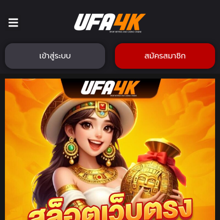
เข้าสู่ระบบ
สมัครสมาชิก