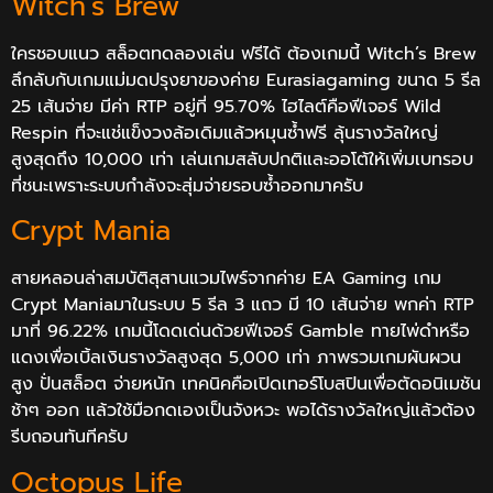
Witch’s Brew
ใครชอบแนว สล็อตทดลองเล่น ฟรีได้ ต้องเกมนี้ Witch’s Brew
ลึกลับกับเกมแม่มดปรุงยาของค่าย Eurasiagaming ขนาด 5 รีล
25 เส้นจ่าย มีค่า RTP อยู่ที่ 95.70% ไฮไลต์คือฟีเจอร์ Wild
Respin ที่จะแช่แข็งวงล้อเดิมแล้วหมุนซ้ำฟรี ลุ้นรางวัลใหญ่
สูงสุดถึง 10,000 เท่า เล่นเกมสลับปกติและออโต้ให้เพิ่มเบทรอบ
ที่ชนะเพราะระบบกำลังจะสุ่มจ่ายรอบซ้ำออกมาครับ
Crypt Mania
สายหลอนล่าสมบัติสุสานแวมไพร์จากค่าย EA Gaming เกม
Crypt Maniaมาในระบบ 5 รีล 3 แถว มี 10 เส้นจ่าย พกค่า RTP
มาที่ 96.22% เกมนี้โดดเด่นด้วยฟีเจอร์ Gamble ทายไพ่ดำหรือ
แดงเพื่อเบิ้ลเงินรางวัลสูงสุด 5,000 เท่า ภาพรวมเกมผันผวน
สูง ปั่นสล็อต จ่ายหนัก เทคนิคคือเปิดเทอร์โบสปินเพื่อตัดอนิเมชัน
ช้าๆ ออก แล้วใช้มือกดเองเป็นจังหวะ พอได้รางวัลใหญ่แล้วต้อง
รีบถอนทันทีครับ
Octopus Life