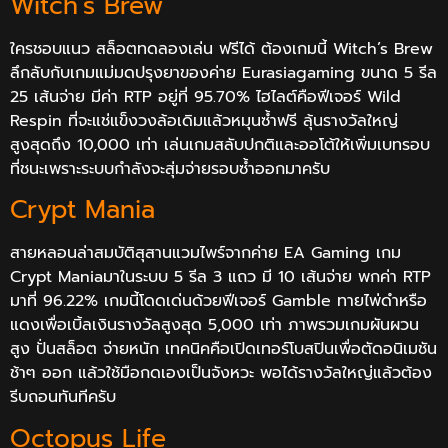
Witch’s Brew
ใครชอบแนว สล็อตทดลองเล่น ฟรีได้ ต้องเกมนี้ Witch’s Brew
ลึกลับกับเกมแม่มดปรุงยาของค่าย Eurasiagaming ขนาด 5 รีล
25 เส้นจ่าย มีค่า RTP อยู่ที่ 95.70% ไฮไลต์คือฟีเจอร์ Wild
Respin ที่จะแช่แข็งวงล้อเดิมแล้วหมุนซ้ำฟรี ลุ้นรางวัลใหญ่
สูงสุดถึง 10,000 เท่า เล่นเกมสลับปกติและออโต้ให้เพิ่มเบทรอบ
ที่ชนะเพราะระบบกำลังจะสุ่มจ่ายรอบซ้ำออกมาครับ
Crypt Mania
สายหลอนล่าสมบัติสุสานแวมไพร์จากค่าย EA Gaming เกม
Crypt Maniaมาในระบบ 5 รีล 3 แถว มี 10 เส้นจ่าย พกค่า RTP
มาที่ 96.22% เกมนี้โดดเด่นด้วยฟีเจอร์ Gamble ทายไพ่ดำหรือ
แดงเพื่อเบิ้ลเงินรางวัลสูงสุด 5,000 เท่า ภาพรวมเกมผันผวน
สูง ปั่นสล็อต จ่ายหนัก เทคนิคคือเปิดเทอร์โบสปินเพื่อตัดอนิเมชัน
ช้าๆ ออก แล้วใช้มือกดเองเป็นจังหวะ พอได้รางวัลใหญ่แล้วต้อง
รีบถอนทันทีครับ
Octopus Life