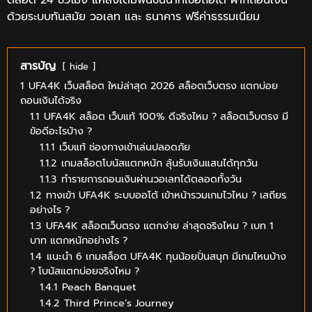
ด้วยระบบทันสมัย วอเลท และ ธนาคาร ฟรีค่าธรรมเนียม
สารบัญ
hide
1
UFA4K เว็บสล็อต ใหม่ล่าสุด 2026 สล็อตเว็บตรง แตกบ่อย
ถอนเงินได้จริง
1.1
UFA4K สล็อต เว็บแท้ 100% ดีจริงไหม ? สล็อตเว็บตรง มี
ข้อดีอะไรบ้าง ?
1.1.1
เว็บแท้ ช่องทางเข้าเล่นปลอดภัย
1.1.2
เกมสล็อตโบนัสแตกหนัก ลุ้นรับเงินแสนได้ทุกวัน
1.1.3
ทำรายการถอนเงินผ่านวอเลทได้ตลอดทั้งวัน
1.2
ทางเข้า UFA4K ระบบออโต้ เข้าหน้ารวมเกมไวไหม ? เสถียร
อย่างไร ?
1.3
UFA4K สล็อตเว็บตรง แตกง่าย ล่าสุดจริงไหม ? เบท 1
บาท แตกหนักอย่างไร ?
1.4
แนะนำ 6 เกมสล็อต UFA4K ทุนน้อยปั่นสนุก มีเกมไหนบ้าง
? โบนัสแตกบ่อยจริงไหม ?
1.4.1
Peach Banquet
1.4.2
Third Prince’s Journey