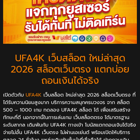
UFA4K เว็บสล็อต ใหม่ล่าสุด
2026 สล็อตเว็บตรง แตกบ่อย
ถอนเงินได้จริง
เปิดตัวกับ
UFA4K
เว็บสล็อต ใหม่ล่าสุด 2026 สล็อตเว็บตรง ที่
ได้รับความนิยมสูงมาก บริการความสนุกครบวงจร จาก สล็อต
500 – 1000 เกม ทดลอง UFA4K สล็อต ได้ เพื่อเสริมสร้าง
ทักษะที่ดี นอกจากนี้ในการเล่นเกม เว็บสล็อตตรง ได้มาตรฐาน
ระดับสากล เดิมพันกับ UFA4K ทางเข้า โบนัสแตกถอนเงินได้จริง
จ่ายไม่อั้น UFA4K เว็บตรง ไม่ผ่านเอเย่นต์ พร้อมเปิดให้บริการ
ตลอด 24 ชั่วโมง แหล่งเดิมพันชั้นนำที่เชื่อถือได้ ฝากถอนเงิน