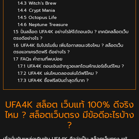
1.4.3
Witch’s Brew
1.4.4
Crypt Mania
1.4.5
Octopus Life
1.4.6
Neptune Treasure
1.5
ปั่นสล็อต UFA4K อย่างไรให้ได้ถอนเงิน ? เทคนิคสล็อตเว็บ
ตรงดีอย่างไร ?
1.6
UFA4K รับโปรโมชั่น เพิ่มโอกาสชนะจริงไหม ? สล็อตเว็บ
ตรงแจกเครดิตฟรี ดีอย่างไร ?
1.7
FAQs คำถามที่พบบ่อย
1.7.1
UFA4K ถอนเงินเข้าทรูวอเลทโดนหักเปอร์เซ็นต์ไหม ?
1.7.2
UFA4K เล่นโหมดลองเล่นได้ฟรีไหม ?
1.7.3
UFA4K ซื้อฟรีสปินต่ำสุดกี่บาท ?
UFA4K สล็อต เว็บแท้ 100% ดีจริง
ไหม ? สล็อตเว็บตรง มีข้อดีอะไรบ้าง
?
เชื่อมั่นกับแหล่งเดิมพัน UFA4K ถือว่าเป็น สล็อตเว็บตรง แท้