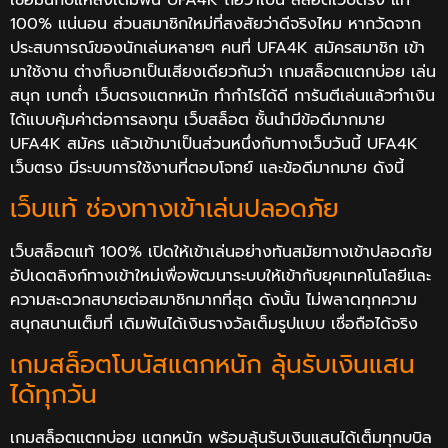
100% แน่นอน ส่วนสมาชิกใหม่ที่สงสัยว่าดีจริงไหม หากวัดจาก
ประสบการณ์ของนักเล่นหลายๆ คนที่ UFA4K สมัครสมาชิก เข้า
มาใช้งาน ต่างก็บอกเป็นเสียงเดียวกันว่า เกมสล็อตแตกบ่อย เล่น
สนุก เบทต่ำ เว็บตรงแตกหนัก ทำกำไรได้ดี การันตีเล่นแล้วทำเงิน
ได้แบบคุ้มค่าต่อการลงทุน เว็บสล็อต ชั้นนำมีข้อดีมากมาย
UFA4K สมัคร แล้วเข้ามาเป็นส่วนหนึ่งกับทางเว็บวันนี้ UFA4K
เว็บตรง มีระบบการใช้งานที่ตอบโจทย์ และข้อดีมากมาย ดังนี้
เว็บแท้ ช่องทางเข้าเล่นปลอดภัย
เว็บสล็อตแท้ 100% เปิดให้เข้าเล่นอย่างทันสมัยทางเข้าปลอดภัย
อัปเดตลิงก์ทางเข้าใหม่เพื่อพัฒนาระบบให้เข้ากับยุคเทคโนโลยีและ
ความสะดวกสบายต่อสมาชิกมากที่สุด ดังนั้น ไม่พลาดทุกความ
สนุกสนานเต็มที่ เดิมพันได้เงินรางวัลเต็มรูปแบบ เชื่อถือได้จริง
เกมสล็อตโบนัสแตกหนัก ลุ้นรับเงินแสน
ได้ทุกวัน
เกมสล็อตแตกบ่อย แตกหนัก พร้อมลุ้นรับเงินแสนได้เต็มทุกบบิล