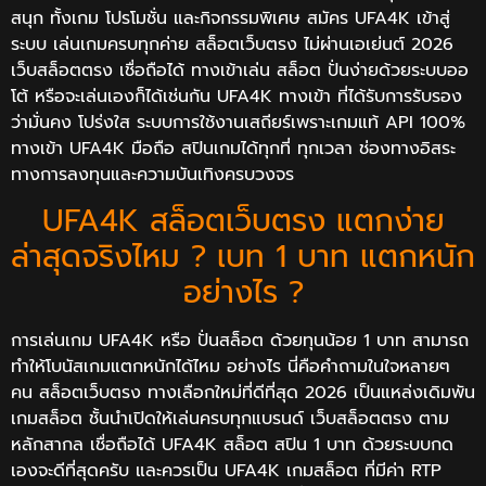
สนุก ทั้งเกม โปรโมชั่น และกิจกรรมพิเศษ สมัคร UFA4K เข้าสู่
ระบบ เล่นเกมครบทุกค่าย สล็อตเว็บตรง ไม่ผ่านเอเย่นต์ 2026
เว็บสล็อตตรง เชื่อถือได้ ทางเข้าเล่น สล็อต ปั่นง่ายด้วยระบบออ
โต้ หรือจะเล่นเองก็ได้เช่นกัน UFA4K ทางเข้า ที่ได้รับการรับรอง
ว่ามั่นคง โปร่งใส ระบบการใช้งานเสถียร์เพราะเกมแท้ API 100%
ทางเข้า UFA4K มือถือ สปินเกมได้ทุกที่ ทุกเวลา ช่องทางอิสระ
ทางการลงทุนและความบันเทิงครบวงจร
UFA4K สล็อตเว็บตรง แตกง่าย
ล่าสุดจริงไหม ? เบท 1 บาท แตกหนัก
อย่างไร ?
การเล่นเกม UFA4K หรือ ปั่นสล็อต ด้วยทุนน้อย 1 บาท สามารถ
ทำให้โบนัสเกมแตกหนักได้ไหม อย่างไร นี่คือคำถามในใจหลายๆ
คน สล็อตเว็บตรง ทางเลือกใหม่ที่ดีที่สุด 2026 เป็นแหล่งเดิมพัน
เกมสล็อต ชั้นนำเปิดให้เล่นครบทุกแบรนด์ เว็บสล็อตตรง ตาม
หลักสากล เชื่อถือได้ UFA4K สล็อต สปิน 1 บาท ด้วยระบบกด
เองจะดีที่สุดครับ และควรเป็น UFA4K เกมสล็อต ที่มีค่า RTP