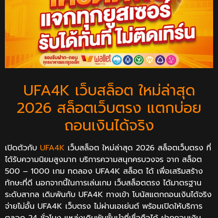
UFA4K เว็บสล็อต ใหม่ล่าสุด
2026 สล็อตเว็บตรง แตกบ่อย
ถอนเงินได้จริง
เปิดตัวกับ
UFA4K
เว็บสล็อต ใหม่ล่าสุด 2026 สล็อตเว็บตรง ที่
ได้รับความนิยมสูงมาก บริการความสนุกครบวงจร จาก สล็อต
500 – 1000 เกม ทดลอง UFA4K สล็อต ได้ เพื่อเสริมสร้าง
ทักษะที่ดี นอกจากนี้ในการเล่นเกม เว็บสล็อตตรง ได้มาตรฐาน
ระดับสากล เดิมพันกับ UFA4K ทางเข้า โบนัสแตกถอนเงินได้จริง
จ่ายไม่อั้น UFA4K เว็บตรง ไม่ผ่านเอเย่นต์ พร้อมเปิดให้บริการ
ตลอด 24 ชั่วโมง แหล่งเดิมพันชั้นนำที่เชื่อถือได้ ฝากถอนเงิน