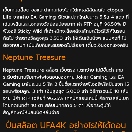
เว็บเกมสล็อต ขอแนะนำเกมท่องโลกใต้ทะเลสีสันสดใส ctopus
Life จากค่าย EA Gaming ดีไซน์แปลกใหม่ขนาด 5 รีล 4 แถว ที่
เล่นเพลินและแจกรางวัลย่อยบ่อยมาก ค่า RTP อยู่ที่ 96.50% มี
ฟีเจอร์ Sticky Wild ที่เจ้าหมึกจะล็อคสัญลักษณ์ไวด์ไว้ให้ในรอบ
ถัดไป จ่ายรางวัลสูงสุด 3,500 เท่า ให้เดินเงินนิ่งๆ แบบคงที่ ไม่
ต้องทบเบท เน้นเก็บกินสะสมยอดไปเรื่อยๆ เดี๋ยวเงินงอกเองครับ
Neptune Treasure
Neptune Treasure สล็อต เว็บตรง แตกง่าย ไม่มีขั้นต่ำ เกม
ระดับตำนานธีมเทพโพไซดอนของค่าย Joker Gaming และ EA
Gaming มาในระบบ 5 รีล 3 ขึ้นชื่อแตกง่ายฟีเจอร์ฟรีสปินแจก 15
รอบพร้อมคูณ 3 เท่า เงินสูงสุด 5,000 เท่า วิธีการชนะมี 10 เส้น
จ่าย มีค่า RTP เฉลี่ยที่ 96.25% เทคนิคสยบเกมนี้ คือการสลับเบท
โดยกดเบทต่ำ 10 ตา สลับเบทกลาง 5 ตา เพื่อกระตุ้นให้
สัญลักษณ์หีบสมบัติหล่นง่าย
ปั่นสล็อต UFA4K อย่างไรให้ได้ถอน