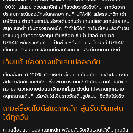
100% แน่นอน ส่วนสมาชิกใหม่ที่สงสัยว่าดีจริงไหม หากวัดจาก
ประสบการณ์ของนักเล่นหลายๆ คนที่ UFA4K สมัครสมาชิก เข้า
มาใช้งาน ต่างก็บอกเป็นเสียงเดียวกันว่า เกมสล็อตแตกบ่อย เล่น
สนุก เบทต่ำ เว็บตรงแตกหนัก ทำกำไรได้ดี การันตีเล่นแล้วทำเงิน
ได้แบบคุ้มค่าต่อการลงทุน เว็บสล็อต ชั้นนำมีข้อดีมากมาย
UFA4K สมัคร แล้วเข้ามาเป็นส่วนหนึ่งกับทางเว็บวันนี้ UFA4K
เว็บตรง มีระบบการใช้งานที่ตอบโจทย์ และข้อดีมากมาย ดังนี้
เว็บแท้ ช่องทางเข้าเล่นปลอดภัย
เว็บสล็อตแท้ 100% เปิดให้เข้าเล่นอย่างทันสมัยทางเข้าปลอดภัย
อัปเดตลิงก์ทางเข้าใหม่เพื่อพัฒนาระบบให้เข้ากับยุคเทคโนโลยีและ
ความสะดวกสบายต่อสมาชิกมากที่สุด ดังนั้น ไม่พลาดทุกความ
สนุกสนานเต็มที่ เดิมพันได้เงินรางวัลเต็มรูปแบบ เชื่อถือได้จริง
เกมสล็อตโบนัสแตกหนัก ลุ้นรับเงินแสน
ได้ทุกวัน
เกมสล็อตแตกบ่อย แตกหนัก พร้อมลุ้นรับเงินแสนได้เต็มทุกบบิล