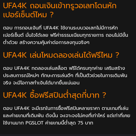
UFA4K ถอนเงินเข้าทรูวอเลทโดนหัก
เปอร์เซ็นต์ไหม ?
ตอบ การถอนเงินที่ UFA4K ใช้งานระบบวอเลทไม่มีการหัก
เปอร์เซ็นต์ มั่นใจได้เลย ฟรีค่าธรรมเนียมทุกรายการ ถอนไม่มีขั้น
ต่ำด้วย สร้างความคุ้มค่าต่อการลงทุนจริงๆ
UFA4K เล่นโหมดลองเล่นได้ฟรีไหม ?
ตอบ UFA4K ทดลองเล่นสล็อต ฟรีได้ครบทุกค่าย เสริมสร้าง
ประสบการณ์ใหม่ๆ ทักษะการเล่นดีๆ ที่เป็นตัวช่วยในการเดิมพัน
จริง จะมีโอกาสทำเงินได้มากขึ้นแน่นอน
UFA4K ซื้อฟรีสปินต่ำสุดกี่บาท ?
ตอบ UFA4K จะมีเรทในการซื้อฟรีสปินหลายราคา ตามเกมที่เล่น
และค่ายเกมที่เดิมพัน ดังนั้น จะเจาะจงไม่คงที่เท่าไหร่ แต่เท่าที่เคย
ใช้งานมาก PGSLOT ค่ายเกมนี้ต่ำสุด 75 บาท