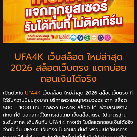
UFA4K เว็บสล็อต ใหม่ล่าสุด
2026 สล็อตเว็บตรง แตกบ่อย
ถอนเงินได้จริง
เปิดตัวกับ
UFA4K
เว็บสล็อต ใหม่ล่าสุด 2026 สล็อตเว็บตรง ที่
ได้รับความนิยมสูงมาก บริการความสนุกครบวงจร จาก สล็อต
500 – 1000 เกม ทดลอง UFA4K สล็อต ได้ เพื่อเสริมสร้าง
ทักษะที่ดี นอกจากนี้ในการเล่นเกม เว็บสล็อตตรง ได้มาตรฐาน
ระดับสากล เดิมพันกับ UFA4K ทางเข้า โบนัสแตกถอนเงินได้จริง
จ่ายไม่อั้น UFA4K เว็บตรง ไม่ผ่านเอเย่นต์ พร้อมเปิดให้บริการ
ตลอด 24 ชั่วโมง แหล่งเดิมพันชั้นนำที่เชื่อถือได้ ฝากถอนเงิน