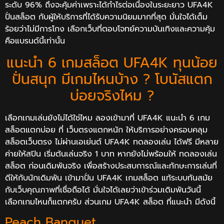
ระดับ 96% ถึงจะคุ้มค่าเพราะได้กำไรต่อเนื่องในระยะยาว UFA4K
ปั่นสล็อต กับผู้ให้บริการที่ได้รับความนิยมมากที่สุด มั่นใจได้เต็ม
ร้อยว่าไม่มีการโกง เลือกเว็บที่ตอบโจทย์ความบันเทิงและความคุ้ม
คือแบรนด์นี้เท่านั้น
แนะนำ 6 เกมสล็อต UFA4K ทุนน้อย
ปั่นสนุก มีเกมไหนบ้าง ? โบนัสแตก
บ่อยจริงไหม ?
เลือกเกมเล่นยังไม่ได้ใช่ไหม ลองเข้ามาที่ UFA4K แนะนำ 6 เกม
สล็อตแตกบ่อย ที่ เว็บตรงแตกหนัก ให้บริการอย่างครอบคลุม
สล็อตเว็บตรง ไม่ผ่านเอเย่นต์ UFA4K ทดลองเล่น ได้ฟรี มีหลาย
ค่ายให้สปิน เริ่มต้นเล่นจริง 1 บาท หากยังไม่พร้อมให้ ทดลองเล่น
สล็อต ก่อนเดิมพันจริง เพื่อสร้างประสบการณ์และทักษะการเล่นที่
ดีให้กับนักเดิมพัน เข้ามาปั่น UFA4K เกมสล็อต แท้ระบบทันสมัย
กับเว็บคุณภาพที่เชื่อถือได้ มั่นใจได้เลยว่าเข้าร่วมเดิมพันวันนี้
เลือกเกมไหนก็แตกครับ ส่วนเกม UFA4K สล็อต ที่แนะนำ มีดังนี้
Peach Banquet