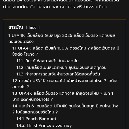
ด้วยระบบทันสมัย วอเลท และ ธนาคาร ฟรีค่าธรรมเนียม
สารบัญ
hide
1
UFA4K เว็บสล็อต ใหม่ล่าสุด 2026 สล็อตเว็บตรง แตกบ่อย
ถอนเงินได้จริง
1.1
UFA4K สล็อต เว็บแท้ 100% ดีจริงไหม ? สล็อตเว็บตรง มี
ข้อดีอะไรบ้าง ?
1.1.1
เว็บแท้ ช่องทางเข้าเล่นปลอดภัย
1.1.2
เกมสล็อตโบนัสแตกหนัก ลุ้นรับเงินแสนได้ทุกวัน
1.1.3
ทำรายการถอนเงินผ่านวอเลทได้ตลอดทั้งวัน
1.2
ทางเข้า UFA4K ระบบออโต้ เข้าหน้ารวมเกมไวไหม ? เสถียร
อย่างไร ?
1.3
UFA4K สล็อตเว็บตรง แตกง่าย ล่าสุดจริงไหม ? เบท 1
บาท แตกหนักอย่างไร ?
1.4
แนะนำ 6 เกมสล็อต UFA4K ทุนน้อยปั่นสนุก มีเกมไหนบ้าง
? โบนัสแตกบ่อยจริงไหม ?
1.4.1
Peach Banquet
1.4.2
Third Prince’s Journey