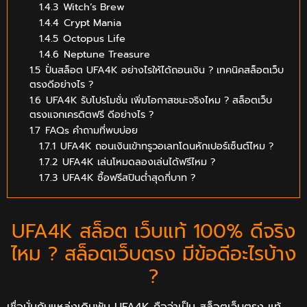
1.4.3
Witch’s Brew
1.4.4
Crypt Mania
1.4.5
Octopus Life
1.4.6
Neptune Treasure
1.5
ปั่นสล็อต UFA4K อย่างไรให้ได้ถอนเงิน ? เทคนิคสล็อตเว็บ
ตรงดีอย่างไร ?
1.6
UFA4K รับโปรโมชั่น เพิ่มโอกาสชนะจริงไหม ? สล็อตเว็บ
ตรงแจกเครดิตฟรี ดีอย่างไร ?
1.7
FAQs คำถามที่พบบ่อย
1.7.1
UFA4K ถอนเงินเข้าทรูวอเลทโดนหักเปอร์เซ็นต์ไหม ?
1.7.2
UFA4K เล่นโหมดลองเล่นได้ฟรีไหม ?
1.7.3
UFA4K ซื้อฟรีสปินต่ำสุดกี่บาท ?
UFA4K สล็อต เว็บแท้ 100% ดีจริง
ไหม ? สล็อตเว็บตรง มีข้อดีอะไรบ้าง
?
เชื่อมั่นกับแหล่งเดิมพัน UFA4K ถือว่าเป็น สล็อตเว็บตรง แท้