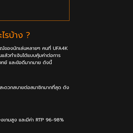
ไรบ้าง ?
การณ์ของนักเล่นหลายๆ คนที่ UFA4K
แล้วทำเงินได้แบบคุ้มค่าต่อการ
ทย์ และข้อดีมากมาย ดังนี้
ามสะดวกสบายต่อสมาชิกมากที่สุด ดัง
กของเกมสูง และมีค่า RTP 96-98%