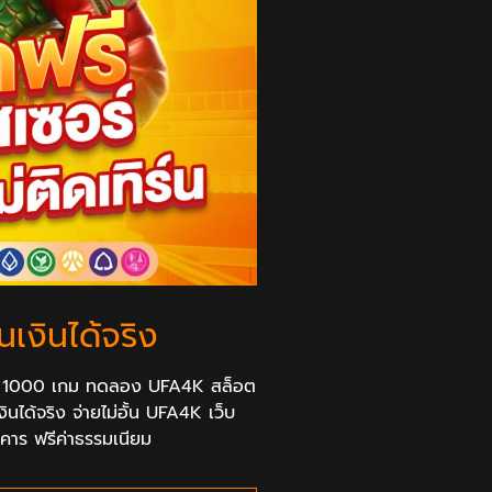
เงินได้จริง
0 – 1000 เกม ทดลอง UFA4K สล็อต
นได้จริง จ่ายไม่อั้น UFA4K เว็บ
าคาร ฟรีค่าธรรมเนียม