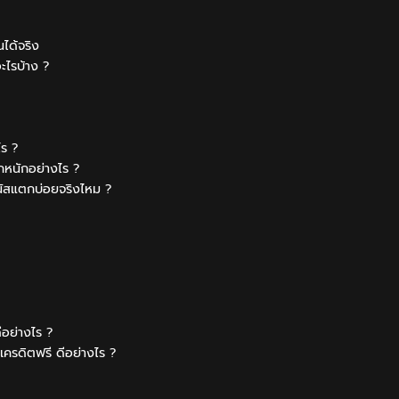
ได้จริง
ะไรบ้าง ?
ไร ?
กหนักอย่างไร ?
นัสแตกบ่อยจริงไหม ?
ีอย่างไร ?
ครดิตฟรี ดีอย่างไร ?