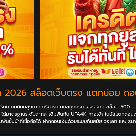
ุด 2026 สล็อตเว็บตรง แตกบ่อย ถอน
ี่ได้รับความนิยมสูงมาก บริการความสนุกครบวงจร จาก สล็อต 50
ตรง ได้มาตรฐานระดับสากล เดิมพันกับ UFA4K ทางเข้า โบนัสแตกถอนเงิ
มพันชั้นนำที่เชื่อถือได้ ฝากถอนเงินด้วยระบบทันสมัย วอเลท และ ธน