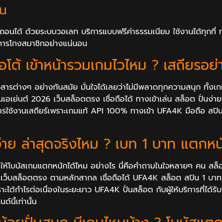
ัน
อนได้ ด้วยระบบวอเลท บริการแบบฟรีค่าธรรมเนียม ใช้งานได้ทุกที่ ทุ
่มีการโกงสมาชิกอย่างแน่นอน
ต้ เข้าหน้ารวมเกมไวไหม ? เสถียรอย่
ารต่างๆ อย่างทันสมัย มั่นใจได้เลยว่าไม่มีพลาดทุกความสนุก ทั้งเก
เอเย่นต์ 2026 เว็บสล็อตตรง เชื่อถือได้ ทางเข้าเล่น สล็อต ปั่นง่าย
บการใช้งานเสถียร์เพราะเกมแท้ API 100% ทางเข้า UFA4K มือถือ สปินเ
ย ล่าสุดจริงไหม ? เบท 1 บาท แตกหน
้โบนัสเกมแตกหนักได้ไหม อย่างไร นี่คือคำถามในใจหลายๆ คน สล็อตเ
์ เว็บสล็อตตรง ตามหลักสากล เชื่อถือได้ UFA4K สล็อต สปิน 1 บาท
ด้กำไรต่อเนื่องในระยะยาว UFA4K ปั่นสล็อต กับผู้ให้บริการที่ได้รับ
์นี้เท่านั้น