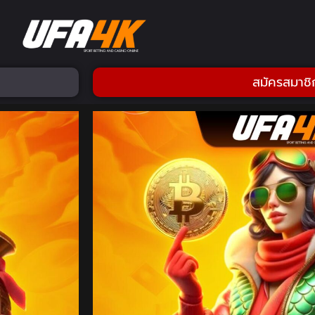
สมัครสมาชิ