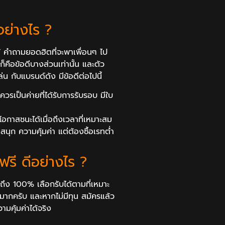
อย่างไร ?
ด้ คำถามยอดฮิตที่จะพาเพื่อนๆ ไป
ือข้อดีบางส่วนเท่านั้น และตัว
 กับแบรนด์ดัง มีข้อดีต่อไปนี้
รเป็นค่ายที่ได้รับการรับรอบ มีใบ
อกาสชนะได้เมื่อถึงเวลาที่เหมาะสม
สนุก ความคุ้มค่า แต่ต้องซื้อเรทต่ำ
รี ดีอย่างไร ?
งถึง 100% เลือกรับได้ตามที่เหมาะ
สมากครับ และหากไม่มีทุน สมัครแล้ว
ามคุ้มค่าได้จริง