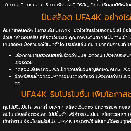
10 ตา สลับเบทกลาง 5 ตา เพื่อกระตุ้นให้สัญลักษณ์หีบสมบัติหล่น
ปั่นสล็อต UFA4K อย่างไรใ
ค้นหาเทคนิคดีๆ ในการเล่น UFA4K เปิดใจเข้ามร่วมลงทุนวันนี้ มือใ
ร่วมหาคำตอบครับ สล็อตเว็บตรง คุณภาพระดับสากลเป็นทางเข้า UFA4
เกมสล็อต ยังสามรถใช้เบทต่ำได้ เริ่มต้นเล่นเกม 1 บาทกับค่ายแท้
เลือกค่ายเกมยอดนิยมที่มีรีวิวว่าโบนัสแจกจริง เพื่อหาประ
เซอร์ด้วย
ทดลองเล่นฟรีก่อนเพื่อเช็กความถี่ของสัญลักษณ์พิเศษ เพื่อจ
ซื้อฟรีสปินซ้ำอีกรอบหากรอบแรกได้กำไรดี เพื่อตามกำไรในช่วงแ
ก่อน
UFA4K รับโปรโมชั่น เพิ่มโอกาส
ทุนไม่มีไม่เป็นไร เพราะที่ UFA4K สล็อตเว็บตรง มีกิจกรรมพิเศษแล
สมใน เว็บสล็อตวอเลท ไม่มีขั้นต่ำ ฟรีค่าธรรมเนียม สล็อตวอเลท เ
เข้าทำตามเงื่อนไขและรับโปร UFA4K เครดิตฟรี เล่นเกมได้ครบทุกค่าย 