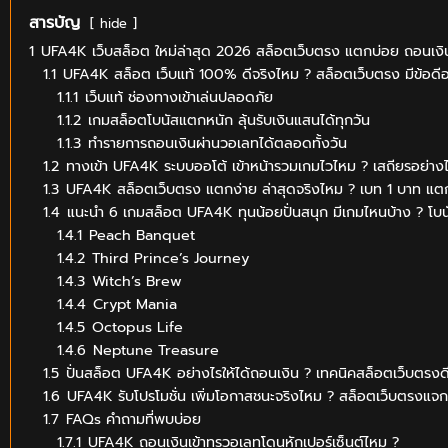
สารบัญ
hide
1
UFA4K เว็บสล็อต ใหม่ล่าสุด 2026 สล็อตเว็บตรง แตกบ่อย ถอนเงิน
1.1
UFA4K สล็อต เว็บแท้ 100% ดีจริงไหม ? สล็อตเว็บตรง มีข้อดีอ
1.1.1
เว็บแท้ ช่องทางเข้าเล่นปลอดภัย
1.1.2
เกมสล็อตโบนัสแตกหนัก ลุ้นรับเงินแสนได้ทุกวัน
1.1.3
ทำรายการถอนเงินผ่านวอเลทได้ตลอดทั้งวัน
1.2
ทางเข้า UFA4K ระบบออโต้ เข้าหน้ารวมเกมไวไหม ? เสถียรอย่าง
1.3
UFA4K สล็อตเว็บตรง แตกง่าย ล่าสุดจริงไหม ? เบท 1 บาท แต
1.4
แนะนำ 6 เกมสล็อต UFA4K ทุนน้อยปั่นสนุก มีเกมไหนบ้าง ? โบ
1.4.1
Peach Banquet
1.4.2
Third Prince’s Journey
1.4.3
Witch’s Brew
1.4.4
Crypt Mania
1.4.5
Octopus Life
1.4.6
Neptune Treasure
1.5
ปั่นสล็อต UFA4K อย่างไรให้ได้ถอนเงิน ? เทคนิคสล็อตเว็บตรงด
1.6
UFA4K รับโปรโมชั่น เพิ่มโอกาสชนะจริงไหม ? สล็อตเว็บตรงแจกเ
1.7
FAQs คำถามที่พบบ่อย
1.7.1
UFA4K ถอนเงินเข้าทรูวอเลทโดนหักเปอร์เซ็นต์ไหม ?