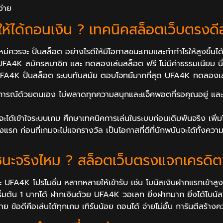
ง่าย
ห้ได้ถอนเงิน ? เทคนิคสล็อตเว็บตรงดี
หม่ควรจะ ปั่นสล็อต อย่างไรดีให้มีโอกาสชนะเกมและทำกำไรให้สูงขึ้นไ
K สมัครสมาชิก และ ทดลองเล่นสล็อต ฟรี ไม่มีค่าธรรมเนียม นี่ก็ค
 UFA4K ปั่นสล็อต ระบบทันสมัย ตอบโจทย์มากที่สุด UFA4K ทดลองเล่น
สบการณ์ด้วยตนเอง ไม่พลาดทุกความสนุกและแจ็คพอตที่รอคุณอยู่ และคว
ะได้เข้าใจระบบเกม ศึกษาเทคนิคการเล่นในระบบก่อนเดิมพันจริง เพิ่มโ
รก ก่อนที่เกมจะไม่แจกรางวัล เป็นโอกาสที่ดีที่นักพนันจะได้ทั้งความ
ชนะจริงไหม ? สล็อตเว็บตรงแจกเครดิตฟ
ะ UFA4K โปรโมชั่น หลากหลายให้เข้ารับ เช่น โบนัสเงินฝากแรกเข้าสู
ริ่มต้น 1 บาทได้ ฝากเงินด้วย UFA4K วอเลท ยิ่งฝากมาก ยิ่งได้โบนั
ข้อดีคือเล่นได้ทุกเกม เทิร์นน้อย ถอนได้ จ่ายไม่อั้น การันตีสร้างคว