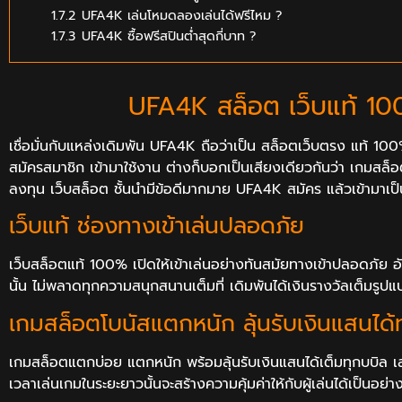
1.7.2
UFA4K เล่นโหมดลองเล่นได้ฟรีไหม ?
1.7.3
UFA4K ซื้อฟรีสปินต่ำสุดกี่บาท ?
UFA4K สล็อต เว็บแท้ 100
เชื่อมั่นกับแหล่งเดิมพัน UFA4K ถือว่าเป็น สล็อตเว็บตรง แท้ 
สมัครสมาชิก เข้ามาใช้งาน ต่างก็บอกเป็นเสียงเดียวกันว่า เกมสล็
ลงทุน เว็บสล็อต ชั้นนำมีข้อดีมากมาย UFA4K สมัคร แล้วเข้ามาเป็
เว็บแท้ ช่องทางเข้าเล่นปลอดภัย
เว็บสล็อตแท้ 100% เปิดให้เข้าเล่นอย่างทันสมัยทางเข้าปลอดภัย อ
นั้น ไม่พลาดทุกความสนุกสนานเต็มที่ เดิมพันได้เงินรางวัลเต็มรูปแบบ
เกมสล็อตโบนัสแตกหนัก ลุ้นรับเงินแสนได้ท
เกมสล็อตแตกบ่อย แตกหนัก พร้อมลุ้นรับเงินแสนได้เต็มทุกบบิล เ
เวลาเล่นเกมในระยะยาวนั้นจะสร้างความคุ้มค่าให้กับผู้เล่นได้เป็นอย่