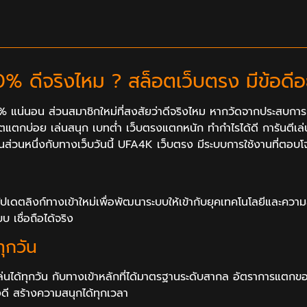
% ดีจริงไหม ? สล็อตเว็บตรง มีข้อดีอะ
100% แน่นอน ส่วนสมาชิกใหม่ที่สงสัยว่าดีจริงไหม หากวัดจากประสบ
อตแตกบ่อย เล่นสนุก เบทต่ำ เว็บตรงแตกหนัก ทำกำไรได้ดี การันตีเล่น
นส่วนหนึ่งกับทางเว็บวันนี้ UFA4K เว็บตรง มีระบบการใช้งานที่ตอบโจ
ัปเดตลิงก์ทางเข้าใหม่เพื่อพัฒนาระบบให้เข้ากับยุคเทคโนโลยีและคว
 เชื่อถือได้จริง
ุกวัน
ล่นได้ทุกวัน กับทางเข้าหลักที่ได้มาตรฐานระดับสากล อัตราการแต
างดี สร้างความสนุกได้ทุกเวลา