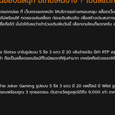
อยปั่นสนุก มีเกมไหนบ้าง ? โบนัสแตก
็อตแตกบ่อย ที่ เว็บตรงแตกหนัก ให้บริการอย่างครอบคลุม สล็อตเว็
งไม่พร้อมให้ ทดลองเล่นสล็อต ก่อนเดิมพันจริง เพื่อสร้างประสบการณ์
่อถือได้ มั่นใจได้เลยว่าเข้าร่วมเดิมพันวันนี้ เลือกเกมไหนก็แตกครั
txo มาในรูปแบบ 5 รีล 3 แถว มี 20 เส้นจ่ายเงิน มีค่า RTP อยู่
่า ถือเป็นสล็อตออนไลน์ที่โบนัสแตกทีคุ้มค่ามาก เทคนิคคือช่วงแรกให้
 Joker Gaming รูปแบบ 5 รีล 3 แถว มี 20 เพย์ไลน์ มี Wild รูปนา
รอบพร้อมคูณ 3 ทุกยอดชนะ ดันรางวัลสูงสุดได้ถึง 9,000 เท่า เทคนิ