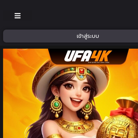
เข้าสู่ระบบ