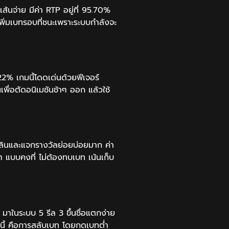
นจ่าย มีค่า RTP อยู่ที่ 95.70%
เพิ่มเบทรอบที่ชนะเพราะระบบกำลังจะ
% เกมนี้โดดเด่นด้วยฟีเจอร์
พื่อตัดอนิเมชันช้าๆ ออก แล้วใช้
ลินและแจกรางวัลย่อยบ่อยมาก ค่า
งๆ แบบคงที่ ไม่ต้องทบเบท เน้นเก็บ
ในระบบ 5 รีล 3 ขึ้นชื่อแตกง่าย
มนี้ คือการสลับเบท โดยกดเบทต่ำ