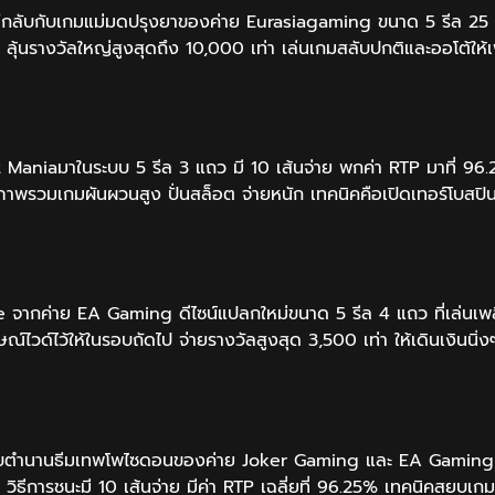
กลับกับเกมแม่มดปรุงยาของค่าย Eurasiagaming ขนาด 5 รีล 25 เส้
รี ลุ้นรางวัลใหญ่สูงสุดถึง 10,000 เท่า เล่นเกมสลับปกติและออโต้ให้
niaมาในระบบ 5 รีล 3 แถว มี 10 เส้นจ่าย พกค่า RTP มาที่ 96.22
าพรวมเกมผันผวนสูง ปั่นสล็อต จ่ายหนัก เทคนิคคือเปิดเทอร์โบสปินเ
 จากค่าย EA Gaming ดีไซน์แปลกใหม่ขนาด 5 รีล 4 แถว ที่เล่นเพ
ษณ์ไวด์ไว้ให้ในรอบถัดไป จ่ายรางวัลสูงสุด 3,500 เท่า ให้เดินเงินนิ่
ดับตำนานธีมเทพโพไซดอนของค่าย Joker Gaming และ EA Gaming มา
 วิธีการชนะมี 10 เส้นจ่าย มีค่า RTP เฉลี่ยที่ 96.25% เทคนิคสยบเก