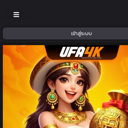
เข้าสู่ระบบ