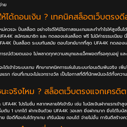
ง่าย
ห้ได้ถอนเงิน ? เทคนิคสล็อตเว็บตรงดี
หม่ควรจะ ปั่นสล็อต อย่างไรดีให้มีโอกาสชนะเกมและทำกำไรให้สูงขึ้นไ
K สมัครสมาชิก และ ทดลองเล่นสล็อต ฟรี ไม่มีค่าธรรมเนียม นี่ก็ค
 UFA4K ปั่นสล็อต ระบบทันสมัย ตอบโจทย์มากที่สุด UFA4K ทดลองเล่น
สบการณ์ด้วยตนเอง ไม่พลาดทุกความสนุกและแจ็คพอตที่รอคุณอยู่ และคว
ะได้เข้าใจระบบเกม ศึกษาเทคนิคการเล่นในระบบก่อนเดิมพันจริง เพิ่มโ
รก ก่อนที่เกมจะไม่แจกรางวัล เป็นโอกาสที่ดีที่นักพนันจะได้ทั้งความ
ชนะจริงไหม ? สล็อตเว็บตรงแจกเครดิตฟ
ะ UFA4K โปรโมชั่น หลากหลายให้เข้ารับ เช่น โบนัสเงินฝากแรกเข้าสู
ริ่มต้น 1 บาทได้ ฝากเงินด้วย UFA4K วอเลท ยิ่งฝากมาก ยิ่งได้โบนั
ข้อดีคือเล่นได้ทุกเกม เทิร์นน้อย ถอนได้ จ่ายไม่อั้น การันตีสร้างคว