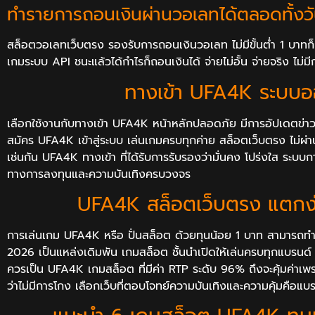
ทำรายการถอนเงินผ่านวอเลทได้ตลอดทั้งว
สล็อตวอเลทเว็บตรง รองรับการถอนเงินวอเลท ไม่มีขั้นต่ำ 1 บาทก็ถ
เกมระบบ API ชนะแล้วได้กำไรก็ถอนเงินได้ จ่ายไม่อั้น จ่ายจริง ไม
ทางเข้า UFA4K ระบบออโ
เลือกใช้งานกับทางเข้า UFA4K หน้าหลักปลอดภัย มีการอัปเดตข่าวส
สมัคร UFA4K เข้าสู่ระบบ เล่นเกมครบทุกค่าย สล็อตเว็บตรง ไม่ผ่าน
เช่นกัน UFA4K ทางเข้า ที่ได้รับการรับรองว่ามั่นคง โปร่งใส ระบ
ทางการลงทุนและความบันเทิงครบวงจร
UFA4K สล็อตเว็บตรง แตกง่า
การเล่นเกม UFA4K หรือ ปั่นสล็อต ด้วยทุนน้อย 1 บาท สามารถทำให
2026 เป็นแหล่งเดิมพัน เกมสล็อต ชั้นนำเปิดให้เล่นครบทุกแบรนด
ควรเป็น UFA4K เกมสล็อต ที่มีค่า RTP ระดับ 96% ถึงจะคุ้มค่าเพราะไ
ว่าไม่มีการโกง เลือกเว็บที่ตอบโจทย์ความบันเทิงและความคุ้มคือแบรนด