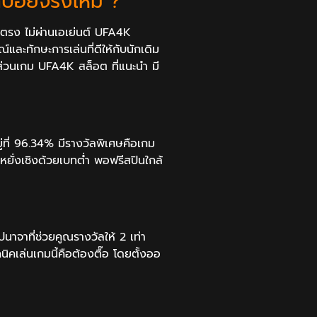
บ่อยจริงไหม ?
บตรง ไม่ผ่านเอเย่นต์ UFA4K
และทักษะการเล่นที่ดีให้กับนักเดิม
บ ส่วนเกม UFA4K สล็อต ที่แนะนำ มี
ที่ 96.34% มีรางวัลพิเศษคือเกม
หยั่งเชิงด้วยเบทต่ำ พอฟรีสปินใกล้
จาที่ช่วยคูณรางวัลให้ 2 เท่า
คเล่นเกมนี้คือต้องตื๊อ โดยตั้งออ