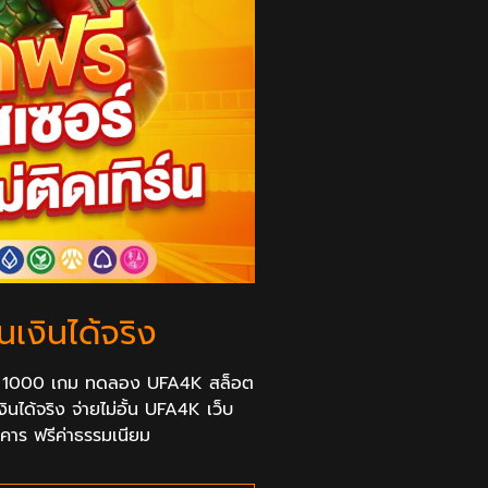
เงินได้จริง
0 – 1000 เกม ทดลอง UFA4K สล็อต
นได้จริง จ่ายไม่อั้น UFA4K เว็บ
าคาร ฟรีค่าธรรมเนียม