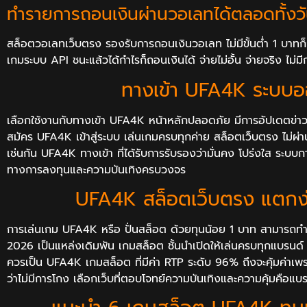
ทำรายการถอนเงินผ่านวอเลทได้ตลอดทั้งว
สล็อตวอเลทเว็บตรง รองรับการถอนเงินวอเลท ไม่มีขั้นต่ำ 1 บาทก็ถ
เกมระบบ API ชนะแล้วได้กำไรก็ถอนเงินได้ จ่ายไม่อั้น จ่ายจริง ไม
ทางเข้า UFA4K ระบบออโ
เลือกใช้งานกับทางเข้า UFA4K หน้าหลักปลอดภัย มีการอัปเดตข่าวส
สมัคร UFA4K เข้าสู่ระบบ เล่นเกมครบทุกค่าย สล็อตเว็บตรง ไม่ผ่าน
เช่นกัน UFA4K ทางเข้า ที่ได้รับการรับรองว่ามั่นคง โปร่งใส ระบ
ทางการลงทุนและความบันเทิงครบวงจร
UFA4K สล็อตเว็บตรง แตกง่า
การเล่นเกม UFA4K หรือ ปั่นสล็อต ด้วยทุนน้อย 1 บาท สามารถทำให
2026 เป็นแหล่งเดิมพัน เกมสล็อต ชั้นนำเปิดให้เล่นครบทุกแบรนด
ควรเป็น UFA4K เกมสล็อต ที่มีค่า RTP ระดับ 96% ถึงจะคุ้มค่าเพราะไ
ว่าไม่มีการโกง เลือกเว็บที่ตอบโจทย์ความบันเทิงและความคุ้มคือแบรนด