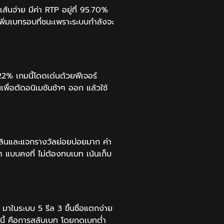
นจ่าย มีค่า RTP อยู่ที่ 95.70%
เพิ่มเบทรอบที่ชนะเพราะระบบกำลังจะ
% เกมนี้โดดเด่นด้วยฟีเจอร์
พื่อตัดอนิเมชันช้าๆ ออก แล้วใช้
ลินและแจกรางวัลย่อยบ่อยมาก ค่า
งๆ แบบคงที่ ไม่ต้องทบเบท เน้นเก็บ
ในระบบ 5 รีล 3 ขึ้นชื่อแตกง่าย
มนี้ คือการสลับเบท โดยกดเบทต่ำ