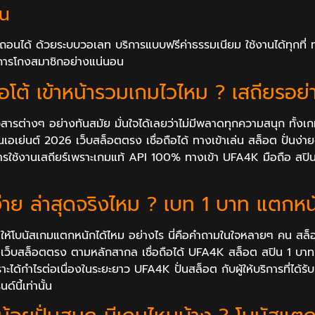
ัน
อนได้ ด้วยระบบวอเลท บริการแบบฟรีค่าธรรมเนียม ใช้งานได้ทุกที่ ทุ
่มีการโกงสมาชิกอย่างแน่นอน
ต้ เข้าหน้ารวมเกมไวไหม ? เสถียรอย่
ารต่างๆ อย่างทันสมัย มั่นใจได้เลยว่าไม่มีพลาดทุกความสนุก ทั้งเก
เอเย่นต์ 2026 เว็บสล็อตตรง เชื่อถือได้ ทางเข้าเล่น สล็อต ปั่นง่าย
บการใช้งานเสถียร์เพราะเกมแท้ API 100% ทางเข้า UFA4K มือถือ สปินเ
ย ล่าสุดจริงไหม ? เบท 1 บาท แตกหน
้โบนัสเกมแตกหนักได้ไหม อย่างไร นี่คือคำถามในใจหลายๆ คน สล็อตเ
์ เว็บสล็อตตรง ตามหลักสากล เชื่อถือได้ UFA4K สล็อต สปิน 1 บาท
ด้กำไรต่อเนื่องในระยะยาว UFA4K ปั่นสล็อต กับผู้ให้บริการที่ได้รับ
์นี้เท่านั้น