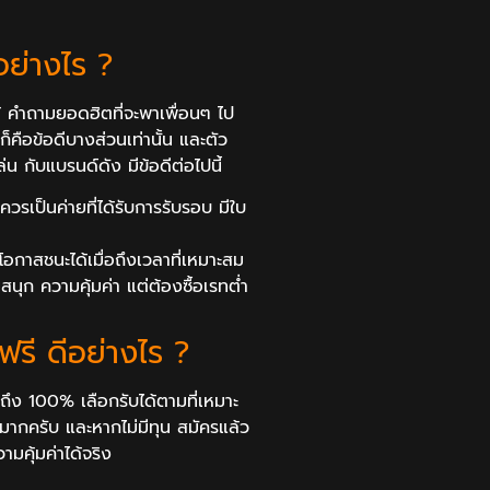
อย่างไร ?
ด้ คำถามยอดฮิตที่จะพาเพื่อนๆ ไป
ือข้อดีบางส่วนเท่านั้น และตัว
 กับแบรนด์ดัง มีข้อดีต่อไปนี้
รเป็นค่ายที่ได้รับการรับรอบ มีใบ
อกาสชนะได้เมื่อถึงเวลาที่เหมาะสม
สนุก ความคุ้มค่า แต่ต้องซื้อเรทต่ำ
รี ดีอย่างไร ?
งถึง 100% เลือกรับได้ตามที่เหมาะ
สมากครับ และหากไม่มีทุน สมัครแล้ว
ามคุ้มค่าได้จริง