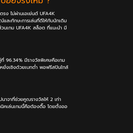
บ่อยจริงไหม ?
บตรง ไม่ผ่านเอเย่นต์ UFA4K
และทักษะการเล่นที่ดีให้กับนักเดิม
บ ส่วนเกม UFA4K สล็อต ที่แนะนำ มี
ที่ 96.34% มีรางวัลพิเศษคือเกม
หยั่งเชิงด้วยเบทต่ำ พอฟรีสปินใกล้
จาที่ช่วยคูณรางวัลให้ 2 เท่า
คเล่นเกมนี้คือต้องตื๊อ โดยตั้งออ