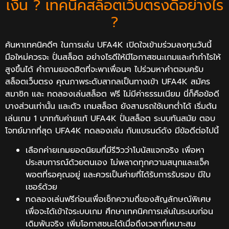
เงิน ? เทคนิคสล็อตเว็บตรงดีอย่างไร
?
ค้นหาเทคนิคดีๆ ในการเล่น UFA4K เปิดใจเข้ามร่วมลงทุนวันนี้
มือใหม่ควรจะ ปั่นสล็อต อย่างไรดีให้มีโอกาสชนะเกมและทำกำไรให้
สูงขึ้นได้ คำถามยอดฮิตที่จะพาเพื่อนๆ ไปร่วมหาคำตอบครับ
สล็อตเว็บตรง คุณภาพระดับสากลเป็นทางเข้า UFA4K สมัคร
สมาชิก และ ทดลองเล่นสล็อต ฟรี ไม่มีค่าธรรมเนียม นี่ก็คือข้อดี
บางส่วนเท่านั้น และตัว เกมสล็อต ยังสามรถใช้เบทต่ำได้ เริ่มต้น
เล่นเกม 1 บาทกับค่ายแท้ UFA4K ปั่นสล็อต ระบบทันสมัย ตอบ
โจทย์มากที่สุด UFA4K ทดลองเล่น กับแบรนด์ดัง มีข้อดีต่อไปนี้
เลือกค่ายเกมยอดนิยมที่มีรีวิวว่าโบนัสแจกจริง เพื่อหา
ประสบการณ์ด้วยตนเอง ไม่พลาดทุกความสนุกและแจ็ค
พอตที่รอคุณอยู่ และควรเป็นค่ายที่ได้รับการรับรอบ มีใบ
เซอร์ด้วย
ทดลองเล่นฟรีก่อนเพื่อเช็กความถี่ของสัญลักษณ์พิเศษ
เพื่อจะได้เข้าใจระบบเกม ศึกษาเทคนิคการเล่นในระบบก่อน
เดิมพันจริง เพิ่มโอกาสชนะได้เมื่อถึงเวลาที่เหมาะสม