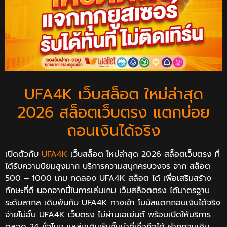
UFA4K เว็บสล็อต ใหม่ล่าสุด
2026 สล็อตเว็บตรง แตกบ่อย
ถอนเงินได้จริง
เปิดตัวกับ
UFA4K
เว็บสล็อต ใหม่ล่าสุด 2026 สล็อตเว็บตรง ที่
ได้รับความนิยมสูงมาก บริการความสนุกครบวงจร จาก สล็อต
500 – 1000 เกม ทดลอง UFA4K สล็อต ได้ เพื่อเสริมสร้าง
ทักษะที่ดี นอกจากนี้ในการเล่นเกม เว็บสล็อตตรง ได้มาตรฐาน
ระดับสากล เดิมพันกับ UFA4K ทางเข้า โบนัสแตกถอนเงินได้จริง
จ่ายไม่อั้น UFA4K เว็บตรง ไม่ผ่านเอเย่นต์ พร้อมเปิดให้บริการ
ตลอด 24 ชั่วโมง แหล่งเดิมพันชั้นนำที่เชื่อถือได้ ฝากถอนเงิน