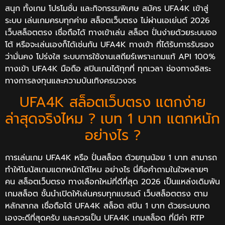
สนุก ทั้งเกม โปรโมชั่น และกิจกรรมพิเศษ สมัคร UFA4K เข้าสู่
ระบบ เล่นเกมครบทุกค่าย สล็อตเว็บตรง ไม่ผ่านเอเย่นต์ 2026
เว็บสล็อตตรง เชื่อถือได้ ทางเข้าเล่น สล็อต ปั่นง่ายด้วยระบบออ
โต้ หรือจะเล่นเองก็ได้เช่นกัน UFA4K ทางเข้า ที่ได้รับการรับรอง
ว่ามั่นคง โปร่งใส ระบบการใช้งานเสถียร์เพราะเกมแท้ API 100%
ทางเข้า UFA4K มือถือ สปินเกมได้ทุกที่ ทุกเวลา ช่องทางอิสระ
ทางการลงทุนและความบันเทิงครบวงจร
UFA4K สล็อตเว็บตรง แตกง่าย
ล่าสุดจริงไหม ? เบท 1 บาท แตกหนัก
อย่างไร ?
การเล่นเกม UFA4K หรือ ปั่นสล็อต ด้วยทุนน้อย 1 บาท สามารถ
ทำให้โบนัสเกมแตกหนักได้ไหม อย่างไร นี่คือคำถามในใจหลายๆ
คน สล็อตเว็บตรง ทางเลือกใหม่ที่ดีที่สุด 2026 เป็นแหล่งเดิมพัน
เกมสล็อต ชั้นนำเปิดให้เล่นครบทุกแบรนด์ เว็บสล็อตตรง ตาม
หลักสากล เชื่อถือได้ UFA4K สล็อต สปิน 1 บาท ด้วยระบบกด
เองจะดีที่สุดครับ และควรเป็น UFA4K เกมสล็อต ที่มีค่า RTP