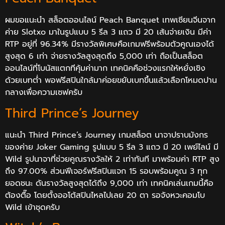
ผมขอแนะนำ สล็อตออนไลน์ Peach Banquet เทพเซียนจีนจาก
ค่าย Slotxo มาในรูปแบบ 5 รีล 3 แถว มี 20 เส้นจ่ายเงิน มีค่า
RTP อยู่ที่ 96.34% มีรางวัลพิเศษคือเกมฟรีพร้อมตัวคูณเองได้
สูงสุด 6 เท่า จ่ายรางวัลสูงสุดถึง 5,000 เท่า ถือเป็นสล็อต
ออนไลน์ที่โบนัสแตกทีคุ้มค่ามาก เทคนิคคือช่วงแรกให้หยั่งเชิง
ด้วยเบทต่ำ พอฟรีสปินใกล้มาค่อยขยับเบทขึ้นแล้วเลือกโหมดปาน
กลางเพื่อความเซฟครับ
Third Prince’s Journey
แนะนำ Third Prince’s Journey เกมสล็อต นาจาปราบมังกร
ของค่าย Joker Gaming รูปแบบ 5 รีล 3 แถว มี 20 เพย์ไลน์ มี
Wild รูปนาจาที่ช่วยคูณรางวัลให้ 2 เท่าทันที มาพร้อมค่า RTP สูง
ถึง 97.00% ส่วนฟีเจอร์ฟรีสปินแจก 15 รอบพร้อมคูณ 3 ทุก
ยอดชนะ ดันรางวัลสูงสุดได้ถึง 9,000 เท่า เทคนิคเล่นเกมนี้คือ
ต้องตื๊อ โดยตั้งออโต้สปินไหลไปเลย 20 ตา รอจังหวะคอมโบ
Wild เข้าชุดครับ