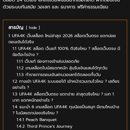
ด้วยระบบทันสมัย วอเลท และ ธนาคาร ฟรีค่าธรรมเนียม
สารบัญ
hide
1
UFA4K เว็บสล็อต ใหม่ล่าสุด 2026 สล็อตเว็บตรง แตกบ่อย
ถอนเงินได้จริง
1.1
UFA4K สล็อต เว็บแท้ 100% ดีจริงไหม ? สล็อตเว็บตรง มี
ข้อดีอะไรบ้าง ?
1.1.1
เว็บแท้ ช่องทางเข้าเล่นปลอดภัย
1.1.2
เกมสล็อตโบนัสแตกหนัก ลุ้นรับเงินแสนได้ทุกวัน
1.1.3
ทำรายการถอนเงินผ่านวอเลทได้ตลอดทั้งวัน
1.2
ทางเข้า UFA4K ระบบออโต้ เข้าหน้ารวมเกมไวไหม ? เสถียร
อย่างไร ?
1.3
UFA4K สล็อตเว็บตรง แตกง่าย ล่าสุดจริงไหม ? เบท 1
บาท แตกหนักอย่างไร ?
1.4
แนะนำ 6 เกมสล็อต UFA4K ทุนน้อยปั่นสนุก มีเกมไหนบ้าง
? โบนัสแตกบ่อยจริงไหม ?
1.4.1
Peach Banquet
1.4.2
Third Prince’s Journey