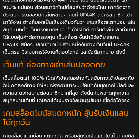
100% แน่นอน ส่วนสมาชิกใหม่ที่สงสัยว่าดีจริงไหม หากวัดจาก
ประสบการณ์ของนักเล่นหลายๆ คนที่ UFA4K สมัครสมาชิก เข้า
มาใช้งาน ต่างก็บอกเป็นเสียงเดียวกันว่า เกมสล็อตแตกบ่อย เล่น
สนุก เบทต่ำ เว็บตรงแตกหนัก ทำกำไรได้ดี การันตีเล่นแล้วทำเงิน
ได้แบบคุ้มค่าต่อการลงทุน เว็บสล็อต ชั้นนำมีข้อดีมากมาย
UFA4K สมัคร แล้วเข้ามาเป็นส่วนหนึ่งกับทางเว็บวันนี้ UFA4K
เว็บตรง มีระบบการใช้งานที่ตอบโจทย์ และข้อดีมากมาย ดังนี้
เว็บแท้ ช่องทางเข้าเล่นปลอดภัย
เว็บสล็อตแท้ 100% เปิดให้เข้าเล่นอย่างทันสมัยทางเข้าปลอดภัย
อัปเดตลิงก์ทางเข้าใหม่เพื่อพัฒนาระบบให้เข้ากับยุคเทคโนโลยีและ
ความสะดวกสบายต่อสมาชิกมากที่สุด ดังนั้น ไม่พลาดทุกความ
สนุกสนานเต็มที่ เดิมพันได้เงินรางวัลเต็มรูปแบบ เชื่อถือได้จริง
เกมสล็อตโบนัสแตกหนัก ลุ้นรับเงินแสน
ได้ทุกวัน
เกมสล็อตแตกบ่อย แตกหนัก พร้อมลุ้นรับเงินแสนได้เต็มทุกบบิล