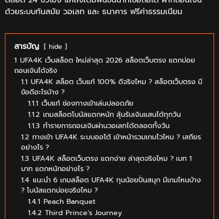
ด้วยระบบทันสมัย วอเลท และ ธนาคาร ฟรีค่าธรรมเนียม
สารบัญ
hide
1
UFA4K เว็บสล็อต ใหม่ล่าสุด 2026 สล็อตเว็บตรง แตกบ่อย
ถอนเงินได้จริง
1.1
UFA4K สล็อต เว็บแท้ 100% ดีจริงไหม ? สล็อตเว็บตรง มี
ข้อดีอะไรบ้าง ?
1.1.1
เว็บแท้ ช่องทางเข้าเล่นปลอดภัย
1.1.2
เกมสล็อตโบนัสแตกหนัก ลุ้นรับเงินแสนได้ทุกวัน
1.1.3
ทำรายการถอนเงินผ่านวอเลทได้ตลอดทั้งวัน
1.2
ทางเข้า UFA4K ระบบออโต้ เข้าหน้ารวมเกมไวไหม ? เสถียร
อย่างไร ?
1.3
UFA4K สล็อตเว็บตรง แตกง่าย ล่าสุดจริงไหม ? เบท 1
บาท แตกหนักอย่างไร ?
1.4
แนะนำ 6 เกมสล็อต UFA4K ทุนน้อยปั่นสนุก มีเกมไหนบ้าง
? โบนัสแตกบ่อยจริงไหม ?
1.4.1
Peach Banquet
1.4.2
Third Prince’s Journey