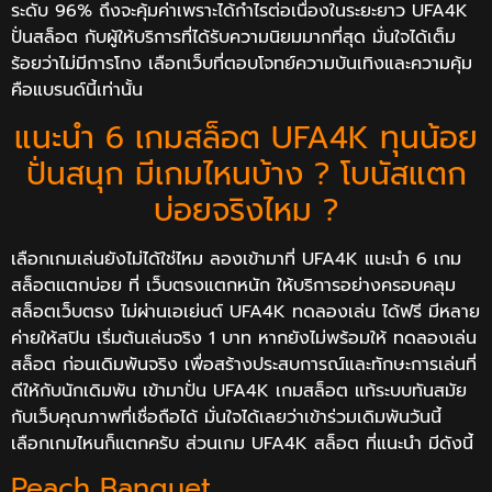
ระดับ 96% ถึงจะคุ้มค่าเพราะได้กำไรต่อเนื่องในระยะยาว UFA4K
ปั่นสล็อต กับผู้ให้บริการที่ได้รับความนิยมมากที่สุด มั่นใจได้เต็ม
ร้อยว่าไม่มีการโกง เลือกเว็บที่ตอบโจทย์ความบันเทิงและความคุ้ม
คือแบรนด์นี้เท่านั้น
แนะนำ 6 เกมสล็อต UFA4K ทุนน้อย
ปั่นสนุก มีเกมไหนบ้าง ? โบนัสแตก
บ่อยจริงไหม ?
เลือกเกมเล่นยังไม่ได้ใช่ไหม ลองเข้ามาที่ UFA4K แนะนำ 6 เกม
สล็อตแตกบ่อย ที่ เว็บตรงแตกหนัก ให้บริการอย่างครอบคลุม
สล็อตเว็บตรง ไม่ผ่านเอเย่นต์ UFA4K ทดลองเล่น ได้ฟรี มีหลาย
ค่ายให้สปิน เริ่มต้นเล่นจริง 1 บาท หากยังไม่พร้อมให้ ทดลองเล่น
สล็อต ก่อนเดิมพันจริง เพื่อสร้างประสบการณ์และทักษะการเล่นที่
ดีให้กับนักเดิมพัน เข้ามาปั่น UFA4K เกมสล็อต แท้ระบบทันสมัย
กับเว็บคุณภาพที่เชื่อถือได้ มั่นใจได้เลยว่าเข้าร่วมเดิมพันวันนี้
เลือกเกมไหนก็แตกครับ ส่วนเกม UFA4K สล็อต ที่แนะนำ มีดังนี้
Peach Banquet