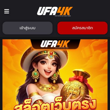
เข้าสู่ระบบ
สมัครสมาชิก