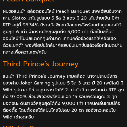
ผมขอแนะนำ สล็อตออนไลน์ Peach Banquet เทพเซียนจีนจาก
ค่าย Slotxo มาในรูปแบบ 5 รีล 3 แถว มี 20 เส้นจ่ายเงิน มีค่า
RTP อยู่ที่ 96.34% มีรางวัลพิเศษคือเกมฟรีพร้อมตัวคูณเองได้
สูงสุด 6 เท่า จ่ายรางวัลสูงสุดถึง 5,000 เท่า ถือเป็นสล็อต
ออนไลน์ที่โบนัสแตกทีคุ้มค่ามาก เทคนิคคือช่วงแรกให้หยั่งเชิง
ด้วยเบทต่ำ พอฟรีสปินใกล้มาค่อยขยับเบทขึ้นแล้วเลือกโหมดปาน
กลางเพื่อความเซฟครับ
Third Prince’s Journey
แนะนำ Third Prince’s Journey เกมสล็อต นาจาปราบมังกร
ของค่าย Joker Gaming รูปแบบ 5 รีล 3 แถว มี 20 เพย์ไลน์ มี
Wild รูปนาจาที่ช่วยคูณรางวัลให้ 2 เท่าทันที มาพร้อมค่า RTP สูง
ถึง 97.00% ส่วนฟีเจอร์ฟรีสปินแจก 15 รอบพร้อมคูณ 3 ทุก
ยอดชนะ ดันรางวัลสูงสุดได้ถึง 9,000 เท่า เทคนิคเล่นเกมนี้คือ
ต้องตื๊อ โดยตั้งออโต้สปินไหลไปเลย 20 ตา รอจังหวะคอมโบ
Wild เข้าชุดครับ