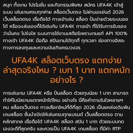
สนุก ทั้งเกม โปรโมชั่น และกิจกรรมพิเศษ สมัคร UFA4K เข้าสู่
ระบบ เล่นเกมครบทุกค่าย สล็อตเว็บตรง ไม่ผ่านเอเย่นต์ 2026
เว็บสล็อตตรง เชื่อถือได้ ทางเข้าเล่น สล็อต ปั่นง่ายด้วยระบบออ
โต้ หรือจะเล่นเองก็ได้เช่นกัน UFA4K ทางเข้า ที่ได้รับการรับรอง
ว่ามั่นคง โปร่งใส ระบบการใช้งานเสถียร์เพราะเกมแท้ API 100%
ทางเข้า UFA4K มือถือ สปินเกมได้ทุกที่ ทุกเวลา ช่องทางอิสระ
ทางการลงทุนและความบันเทิงครบวงจร
UFA4K สล็อตเว็บตรง แตกง่าย
ล่าสุดจริงไหม ? เบท 1 บาท แตกหนัก
อย่างไร ?
การเล่นเกม UFA4K หรือ ปั่นสล็อต ด้วยทุนน้อย 1 บาท สามารถ
ทำให้โบนัสเกมแตกหนักได้ไหม อย่างไร นี่คือคำถามในใจหลายๆ
คน สล็อตเว็บตรง ทางเลือกใหม่ที่ดีที่สุด 2026 เป็นแหล่งเดิมพัน
เกมสล็อต ชั้นนำเปิดให้เล่นครบทุกแบรนด์ เว็บสล็อตตรง ตาม
หลักสากล เชื่อถือได้ UFA4K สล็อต สปิน 1 บาท ด้วยระบบกด
เองจะดีที่สุดครับ และควรเป็น UFA4K เกมสล็อต ที่มีค่า RTP