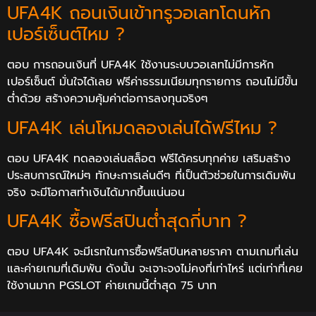
UFA4K ถอนเงินเข้าทรูวอเลทโดนหัก
เปอร์เซ็นต์ไหม ?
ตอบ การถอนเงินที่ UFA4K ใช้งานระบบวอเลทไม่มีการหัก
เปอร์เซ็นต์ มั่นใจได้เลย ฟรีค่าธรรมเนียมทุกรายการ ถอนไม่มีขั้น
ต่ำด้วย สร้างความคุ้มค่าต่อการลงทุนจริงๆ
UFA4K เล่นโหมดลองเล่นได้ฟรีไหม ?
ตอบ UFA4K ทดลองเล่นสล็อต ฟรีได้ครบทุกค่าย เสริมสร้าง
ประสบการณ์ใหม่ๆ ทักษะการเล่นดีๆ ที่เป็นตัวช่วยในการเดิมพัน
จริง จะมีโอกาสทำเงินได้มากขึ้นแน่นอน
UFA4K ซื้อฟรีสปินต่ำสุดกี่บาท ?
ตอบ UFA4K จะมีเรทในการซื้อฟรีสปินหลายราคา ตามเกมที่เล่น
และค่ายเกมที่เดิมพัน ดังนั้น จะเจาะจงไม่คงที่เท่าไหร่ แต่เท่าที่เคย
ใช้งานมาก PGSLOT ค่ายเกมนี้ต่ำสุด 75 บาท