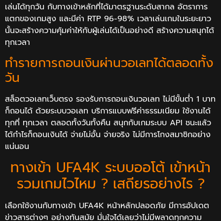
เล่นได้ทุกวัน กับทางเข้าหลักที่ได้มาตรฐานระดับสากล อัตราการ
แตกของเกมสูง และมีค่า RTP 96-98% เวลาเล่นเกมในระยะยาว
นั้นจะสร้างความคุ้มค่าให้กับผู้เล่นได้เป็นอย่างดี สร้างความสนุกได้
ทุกเวลา
ทำรายการถอนเงินผ่านวอเลทได้ตลอดทั้ง
วัน
สล็อตวอเลทเว็บตรง รองรับการถอนเงินวอเลท ไม่มีขั้นต่ำ 1 บาท
ก็ถอนได้ ด้วยระบบวอเลท บริการแบบฟรีค่าธรรมเนียม ใช้งานได้
ทุกที่ ทุกเวลา ตลอดทั้งวันทั้งคืน สนุกกับเกมระบบ API ชนะแล้ว
ได้กำไรก็ถอนเงินได้ จ่ายไม่อั้น จ่ายจริง ไม่มีการโกงสมาชิกอย่าง
แน่นอน
ทางเข้า UFA4K ระบบออโต้ เข้าหน้า
รวมเกมไวไหม ? เสถียรอย่างไร ?
เลือกใช้งานกับทางเข้า UFA4K หน้าหลักปลอดภัย มีการอัปเดต
ข่าวสารต่างๆ อย่างทันสมัย มั่นใจได้เลยว่าไม่มีพลาดทุกความ