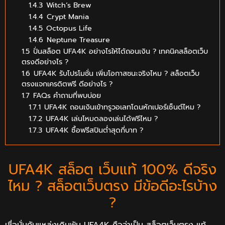
1.4.3
Witch’s Brew
1.4.4
Crypt Mania
1.4.5
Octopus Life
1.4.6
Neptune Treasure
1.5
ปั่นสล็อต UFA4K อย่างไรให้ได้ถอนเงิน ? เทคนิคสล็อตเว็บ
ตรงดีอย่างไร ?
1.6
UFA4K รับโปรโมชั่น เพิ่มโอกาสชนะจริงไหม ? สล็อตเว็บ
ตรงแจกเครดิตฟรี ดีอย่างไร ?
1.7
FAQs คำถามที่พบบ่อย
1.7.1
UFA4K ถอนเงินเข้าทรูวอเลทโดนหักเปอร์เซ็นต์ไหม ?
1.7.2
UFA4K เล่นโหมดลองเล่นได้ฟรีไหม ?
1.7.3
UFA4K ซื้อฟรีสปินต่ำสุดกี่บาท ?
UFA4K สล็อต เว็บแท้ 100% ดีจริง
ไหม ? สล็อตเว็บตรง มีข้อดีอะไรบ้าง
?
เชื่อมั่นกับแหล่งเดิมพัน UFA4K ถือว่าเป็น สล็อตเว็บตรง แท้