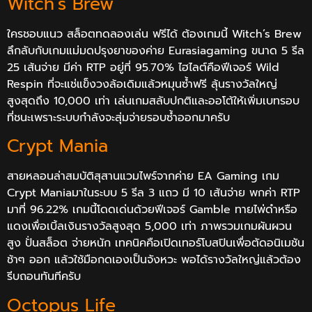
Witch’s Brew
ใครชอบแนว สล็อตทดลองเล่น ฟรีได้ ต้องเกมนี้ Witch’s Brew
ลึกลับกับเกมแม่มดปรุงยาของค่าย Eurasiagaming ขนาด 5 รีล
25 เส้นจ่าย มีค่า RTP อยู่ที่ 95.70% ไฮไลต์คือฟีเจอร์ Wild
Respin ที่จะแช่แข็งวงล้อเดิมแล้วหมุนซ้ำฟรี ลุ้นรางวัลใหญ่
สูงสุดถึง 10,000 เท่า เล่นเกมสลับปกติและออโต้ให้เพิ่มเบทรอบ
ที่ชนะเพราะระบบกำลังจะสุ่มจ่ายรอบซ้ำออกมาครับ
Crypt Mania
สายหลอนล่าสมบัติสุสานแวมไพร์จากค่าย EA Gaming เกม
Crypt Maniaมาในระบบ 5 รีล 3 แถว มี 10 เส้นจ่าย พกค่า RTP
มาที่ 96.22% เกมนี้โดดเด่นด้วยฟีเจอร์ Gamble ทายไพ่ดำหรือ
แดงเพื่อเบิ้ลเงินรางวัลสูงสุด 5,000 เท่า ภาพรวมเกมผันผวน
สูง ปั่นสล็อต จ่ายหนัก เทคนิคคือเปิดเทอร์โบสปินเพื่อตัดอนิเมชัน
ช้าๆ ออก แล้วใช้มือกดเองเป็นจังหวะ พอได้รางวัลใหญ่แล้วต้อง
รีบถอนทันทีครับ
Octopus Life