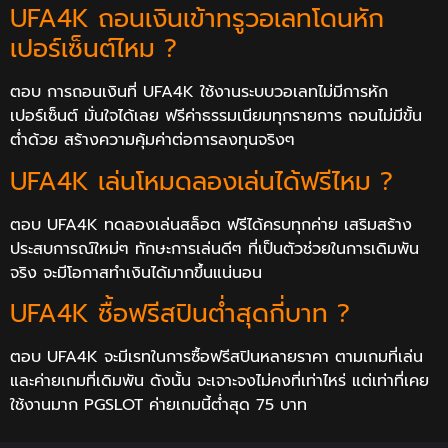
UFA4K ถอนเงินเข้าทรูวอเลทโดนหัก
เปอร์เซ็นต์ไหม ?
ตอบ การถอนเงินที่ UFA4K ใช้งานระบบวอเลทไม่มีการหัก
เปอร์เซ็นต์ มั่นใจได้เลย ฟรีค่าธรรมเนียมทุกรายการ ถอนไม่มีขั้น
ต่ำด้วย สร้างความคุ้มค่าต่อการลงทุนจริงๆ
UFA4K เล่นโหมดลองเล่นได้ฟรีไหม ?
ตอบ UFA4K ทดลองเล่นสล็อต ฟรีได้ครบทุกค่าย เสริมสร้าง
ประสบการณ์ใหม่ๆ ทักษะการเล่นดีๆ ที่เป็นตัวช่วยในการเดิมพัน
จริง จะมีโอกาสทำเงินได้มากขึ้นแน่นอน
UFA4K ซื้อฟรีสปินต่ำสุดกี่บาท ?
ตอบ UFA4K จะมีเรทในการซื้อฟรีสปินหลายราคา ตามเกมที่เล่น
และค่ายเกมที่เดิมพัน ดังนั้น จะเจาะจงไม่คงที่เท่าไหร่ แต่เท่าที่เคย
ใช้งานมาก PGSLOT ค่ายเกมนี้ต่ำสุด 75 บาท