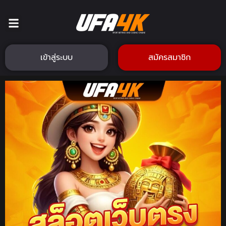
เข้าสู่ระบบ
สมัครสมาชิก