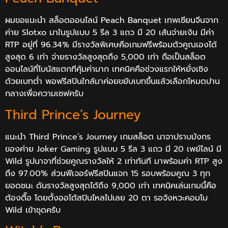
ผมขอแนะนำ สล็อตออนไลน์ Peach Banquet เทพเซียนจีนจาก
ค่าย Slotxo มาในรูปแบบ 5 รีล 3 แถว มี 20 เส้นจ่ายเงิน มีค่า
RTP อยู่ที่ 96.34% มีรางวัลพิเศษคือเกมฟรีพร้อมตัวคูณเองได้
สูงสุด 6 เท่า จ่ายรางวัลสูงสุดถึง 5,000 เท่า ถือเป็นสล็อต
ออนไลน์ที่โบนัสแตกทีคุ้มค่ามาก เทคนิคคือช่วงแรกให้หยั่งเชิง
ด้วยเบทต่ำ พอฟรีสปินใกล้มาค่อยขยับเบทขึ้นแล้วเลือกโหมดปาน
กลางเพื่อความเซฟครับ
Third Prince’s Journey
แนะนำ Third Prince’s Journey เกมสล็อต นาจาปราบมังกร
ของค่าย Joker Gaming รูปแบบ 5 รีล 3 แถว มี 20 เพย์ไลน์ มี
Wild รูปนาจาที่ช่วยคูณรางวัลให้ 2 เท่าทันที มาพร้อมค่า RTP สูง
ถึง 97.00% ส่วนฟีเจอร์ฟรีสปินแจก 15 รอบพร้อมคูณ 3 ทุก
ยอดชนะ ดันรางวัลสูงสุดได้ถึง 9,000 เท่า เทคนิคเล่นเกมนี้คือ
ต้องตื๊อ โดยตั้งออโต้สปินไหลไปเลย 20 ตา รอจังหวะคอมโบ
Wild เข้าชุดครับ