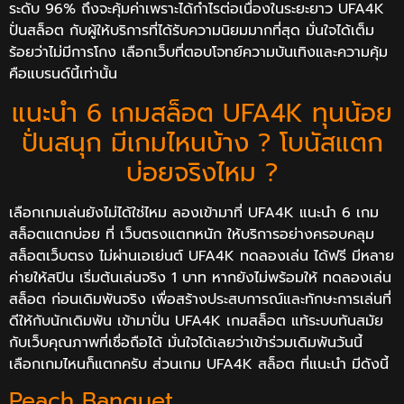
ระดับ 96% ถึงจะคุ้มค่าเพราะได้กำไรต่อเนื่องในระยะยาว UFA4K
ปั่นสล็อต กับผู้ให้บริการที่ได้รับความนิยมมากที่สุด มั่นใจได้เต็ม
ร้อยว่าไม่มีการโกง เลือกเว็บที่ตอบโจทย์ความบันเทิงและความคุ้ม
คือแบรนด์นี้เท่านั้น
แนะนำ 6 เกมสล็อต UFA4K ทุนน้อย
ปั่นสนุก มีเกมไหนบ้าง ? โบนัสแตก
บ่อยจริงไหม ?
เลือกเกมเล่นยังไม่ได้ใช่ไหม ลองเข้ามาที่ UFA4K แนะนำ 6 เกม
สล็อตแตกบ่อย ที่ เว็บตรงแตกหนัก ให้บริการอย่างครอบคลุม
สล็อตเว็บตรง ไม่ผ่านเอเย่นต์ UFA4K ทดลองเล่น ได้ฟรี มีหลาย
ค่ายให้สปิน เริ่มต้นเล่นจริง 1 บาท หากยังไม่พร้อมให้ ทดลองเล่น
สล็อต ก่อนเดิมพันจริง เพื่อสร้างประสบการณ์และทักษะการเล่นที่
ดีให้กับนักเดิมพัน เข้ามาปั่น UFA4K เกมสล็อต แท้ระบบทันสมัย
กับเว็บคุณภาพที่เชื่อถือได้ มั่นใจได้เลยว่าเข้าร่วมเดิมพันวันนี้
เลือกเกมไหนก็แตกครับ ส่วนเกม UFA4K สล็อต ที่แนะนำ มีดังนี้
Peach Banquet