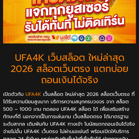
UFA4K เว็บสล็อต ใหม่ล่าสุด
2026 สล็อตเว็บตรง แตกบ่อย
ถอนเงินได้จริง
เปิดตัวกับ
UFA4K
เว็บสล็อต ใหม่ล่าสุด 2026 สล็อตเว็บตรง ที่
ได้รับความนิยมสูงมาก บริการความสนุกครบวงจร จาก สล็อต
500 – 1000 เกม ทดลอง UFA4K สล็อต ได้ เพื่อเสริมสร้าง
ทักษะที่ดี นอกจากนี้ในการเล่นเกม เว็บสล็อตตรง ได้มาตรฐาน
ระดับสากล เดิมพันกับ UFA4K ทางเข้า โบนัสแตกถอนเงินได้จริง
จ่ายไม่อั้น UFA4K เว็บตรง ไม่ผ่านเอเย่นต์ พร้อมเปิดให้บริการ
ตลอด 24 ชั่วโมง แหล่งเดิมพันชั้นนำที่เชื่อถือได้ ฝากถอนเงิน