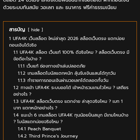
ด้วยระบบทันสมัย วอเลท และ ธนาคาร ฟรีค่าธรรมเนียม
สารบัญ
hide
1
UFA4K เว็บสล็อต ใหม่ล่าสุด 2026 สล็อตเว็บตรง แตกบ่อย
ถอนเงินได้จริง
1.1
UFA4K สล็อต เว็บแท้ 100% ดีจริงไหม ? สล็อตเว็บตรง มี
ข้อดีอะไรบ้าง ?
1.1.1
เว็บแท้ ช่องทางเข้าเล่นปลอดภัย
1.1.2
เกมสล็อตโบนัสแตกหนัก ลุ้นรับเงินแสนได้ทุกวัน
1.1.3
ทำรายการถอนเงินผ่านวอเลทได้ตลอดทั้งวัน
1.2
ทางเข้า UFA4K ระบบออโต้ เข้าหน้ารวมเกมไวไหม ? เสถียร
อย่างไร ?
1.3
UFA4K สล็อตเว็บตรง แตกง่าย ล่าสุดจริงไหม ? เบท 1
บาท แตกหนักอย่างไร ?
1.4
แนะนำ 6 เกมสล็อต UFA4K ทุนน้อยปั่นสนุก มีเกมไหนบ้าง
? โบนัสแตกบ่อยจริงไหม ?
1.4.1
Peach Banquet
1.4.2
Third Prince’s Journey