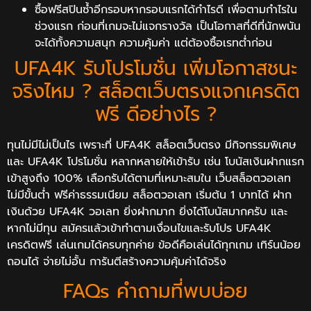
ซื้อฟรีสปินซ้ำอีกรอบหากรอบแรกได้กำไรดี เพื่อตามกำไรใน
ช่วงแรก ก่อนที่เกมจะไม่แจกรางวัล เป็นโอกาสที่ดีที่นักพนัน
จะได้ทั้งความสนุก ความคุ้มค่า แต่ต้องซื้อเรทต่ำก่อน
UFA4K รับโปรโมชั่น เพิ่มโอกาสชนะ
จริงไหม ? สล็อตเว็บตรงแจกเครดิต
ฟรี ดีอย่างไร ?
ทุนไม่มีไม่เป็นไร เพราะที่ UFA4K สล็อตเว็บตรง มีกิจกรรมพิเศษ
และ UFA4K โปรโมชั่น หลากหลายให้เข้ารับ เช่น โบนัสเงินฝากแรก
เข้าสูงถึง 100% เลือกรับได้ตามที่เหมาะสมใน เว็บสล็อตวอเลท
ไม่มีขั้นต่ำ ฟรีค่าธรรมเนียม สล็อตวอเลท เริ่มต้น 1 บาทได้ ฝาก
เงินด้วย UFA4K วอเลท ยิ่งฝากมาก ยิ่งได้โบนัสมากครับ และ
หากไม่มีทุน สมัครแล้วเข้าทำตามเงื่อนไขและรับโปร UFA4K
เครดิตฟรี เล่นเกมได้ครบทุกค่าย ข้อดีคือเล่นได้ทุกเกม เทิร์นน้อย
ถอนได้ จ่ายไม่อั้น การันตีสร้างความคุ้มค่าได้จริง
FAQs คำถามที่พบบ่อย