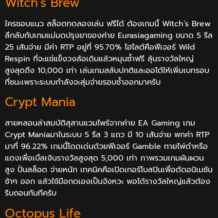
Witch’s Brew
ใครชอบแนว สล็อตทดลองเล่น ฟรีได้ ต้องเกมนี้ Witch’s Brew
ลึกลับกับเกมแม่มดปรุงยาของค่าย Eurasiagaming ขนาด 5 รีล
25 เส้นจ่าย มีค่า RTP อยู่ที่ 95.70% ไฮไลต์คือฟีเจอร์ Wild
Respin ที่จะแช่แข็งวงล้อเดิมแล้วหมุนซ้ำฟรี ลุ้นรางวัลใหญ่
สูงสุดถึง 10,000 เท่า เล่นเกมสลับปกติและออโต้ให้เพิ่มเบทรอบ
ที่ชนะเพราะระบบกำลังจะสุ่มจ่ายรอบซ้ำออกมาครับ
Crypt Mania
สายหลอนล่าสมบัติสุสานแวมไพร์จากค่าย EA Gaming เกม
Crypt Maniaมาในระบบ 5 รีล 3 แถว มี 10 เส้นจ่าย พกค่า RTP
มาที่ 96.22% เกมนี้โดดเด่นด้วยฟีเจอร์ Gamble ทายไพ่ดำหรือ
แดงเพื่อเบิ้ลเงินรางวัลสูงสุด 5,000 เท่า ภาพรวมเกมผันผวน
สูง ปั่นสล็อต จ่ายหนัก เทคนิคคือเปิดเทอร์โบสปินเพื่อตัดอนิเมชัน
ช้าๆ ออก แล้วใช้มือกดเองเป็นจังหวะ พอได้รางวัลใหญ่แล้วต้อง
รีบถอนทันทีครับ
Octopus Life