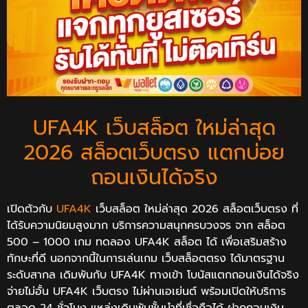
UFA4K เว็บสล็อต ใหม่ล่าสุด
2026 สล็อตเว็บตรง แตกบ่อย
ถอนเงินได้จริง
เปิดตัวกับ
UFA4K
เว็บสล็อต ใหม่ล่าสุด 2026 สล็อตเว็บตรง ที่
ได้รับความนิยมสูงมาก บริการความสนุกครบวงจร จาก สล็อต
500 – 1000 เกม ทดลอง UFA4K สล็อต ได้ เพื่อเสริมสร้าง
ทักษะที่ดี นอกจากนี้ในการเล่นเกม เว็บสล็อตตรง ได้มาตรฐาน
ระดับสากล เดิมพันกับ UFA4K ทางเข้า โบนัสแตกถอนเงินได้จริง
จ่ายไม่อั้น UFA4K เว็บตรง ไม่ผ่านเอเย่นต์ พร้อมเปิดให้บริการ
ตลอด 24 ชั่วโมง แหล่งเดิมพันชั้นนำที่เชื่อถือได้ ฝากถอนเงิน