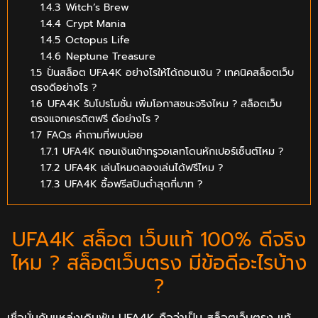
1.4.3
Witch’s Brew
1.4.4
Crypt Mania
1.4.5
Octopus Life
1.4.6
Neptune Treasure
1.5
ปั่นสล็อต UFA4K อย่างไรให้ได้ถอนเงิน ? เทคนิคสล็อตเว็บ
ตรงดีอย่างไร ?
1.6
UFA4K รับโปรโมชั่น เพิ่มโอกาสชนะจริงไหม ? สล็อตเว็บ
ตรงแจกเครดิตฟรี ดีอย่างไร ?
1.7
FAQs คำถามที่พบบ่อย
1.7.1
UFA4K ถอนเงินเข้าทรูวอเลทโดนหักเปอร์เซ็นต์ไหม ?
1.7.2
UFA4K เล่นโหมดลองเล่นได้ฟรีไหม ?
1.7.3
UFA4K ซื้อฟรีสปินต่ำสุดกี่บาท ?
UFA4K สล็อต เว็บแท้ 100% ดีจริง
ไหม ? สล็อตเว็บตรง มีข้อดีอะไรบ้าง
?
เชื่อมั่นกับแหล่งเดิมพัน UFA4K ถือว่าเป็น สล็อตเว็บตรง แท้