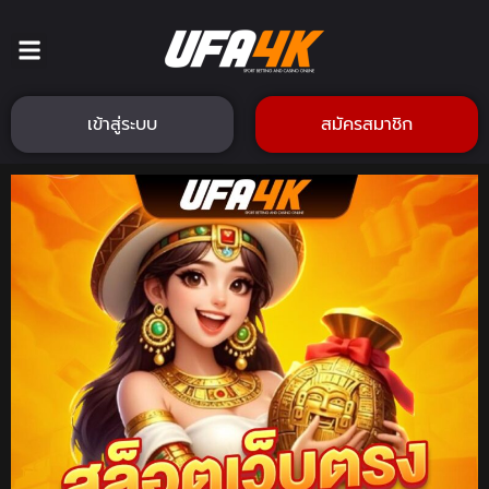
เข้าสู่ระบบ
สมัครสมาชิก