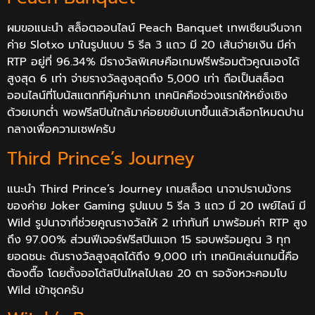
ผมขอแนะนำ สล็อตออนไลน์ Peach Banquet เทพเซียนจีนจาก
ค่าย Slotxo มาในรูปแบบ 5 รีล 3 แถว มี 20 เส้นจ่ายเงิน มีค่า
RTP อยู่ที่ 96.34% มีรางวัลพิเศษคือเกมฟรีพร้อมตัวคูณเองได้
สูงสุด 6 เท่า จ่ายรางวัลสูงสุดถึง 5,000 เท่า ถือเป็นสล็อต
ออนไลน์ที่โบนัสแตกทีคุ้มค่ามาก เทคนิคคือช่วงแรกให้หยั่งเชิง
ด้วยเบทต่ำ พอฟรีสปินใกล้มาค่อยขยับเบทขึ้นแล้วเลือกโหมดปาน
กลางเพื่อความเซฟครับ
Third Prince’s Journey
แนะนำ Third Prince’s Journey เกมสล็อต นาจาปราบมังกร
ของค่าย Joker Gaming รูปแบบ 5 รีล 3 แถว มี 20 เพย์ไลน์ มี
Wild รูปนาจาที่ช่วยคูณรางวัลให้ 2 เท่าทันที มาพร้อมค่า RTP สูง
ถึง 97.00% ส่วนฟีเจอร์ฟรีสปินแจก 15 รอบพร้อมคูณ 3 ทุก
ยอดชนะ ดันรางวัลสูงสุดได้ถึง 9,000 เท่า เทคนิคเล่นเกมนี้คือ
ต้องตื๊อ โดยตั้งออโต้สปินไหลไปเลย 20 ตา รอจังหวะคอมโบ
Wild เข้าชุดครับ