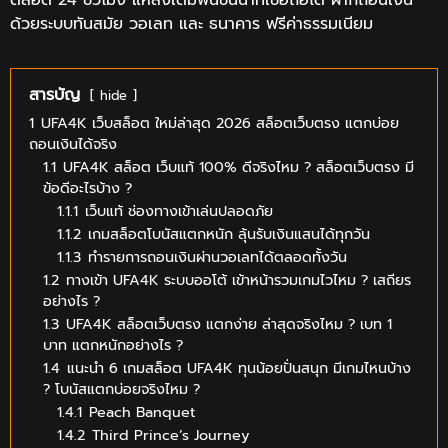
ด้วยระบบทันสมัย วอเลท และ ธนาคาร ฟรีค่าธรรมเนียม
สารบัญ
hide
1
UFA4K เว็บสล็อต ใหม่ล่าสุด 2026 สล็อตเว็บตรง แตกบ่อย
ถอนเงินได้จริง
1.1
UFA4K สล็อต เว็บแท้ 100% ดีจริงไหม ? สล็อตเว็บตรง มี
ข้อดีอะไรบ้าง ?
1.1.1
เว็บแท้ ช่องทางเข้าเล่นปลอดภัย
1.1.2
เกมสล็อตโบนัสแตกหนัก ลุ้นรับเงินแสนได้ทุกวัน
1.1.3
ทำรายการถอนเงินผ่านวอเลทได้ตลอดทั้งวัน
1.2
ทางเข้า UFA4K ระบบออโต้ เข้าหน้ารวมเกมไวไหม ? เสถียร
อย่างไร ?
1.3
UFA4K สล็อตเว็บตรง แตกง่าย ล่าสุดจริงไหม ? เบท 1
บาท แตกหนักอย่างไร ?
1.4
แนะนำ 6 เกมสล็อต UFA4K ทุนน้อยปั่นสนุก มีเกมไหนบ้าง
? โบนัสแตกบ่อยจริงไหม ?
1.4.1
Peach Banquet
1.4.2
Third Prince’s Journey