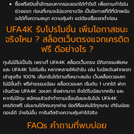
ซื้อฟรีสปินซ้ำอีกรอบหากรอบแรกได้กำไรดี เพื่อตามกำไรใน
ช่วงแรก ก่อนที่เกมจะไม่แจกรางวัล เป็นโอกาสที่ดีที่นักพนัน
จะได้ทั้งความสนุก ความคุ้มค่า แต่ต้องซื้อเรทต่ำก่อน
UFA4K รับโปรโมชั่น เพิ่มโอกาสชนะ
จริงไหม ? สล็อตเว็บตรงแจกเครดิต
ฟรี ดีอย่างไร ?
ทุนไม่มีไม่เป็นไร เพราะที่ UFA4K สล็อตเว็บตรง มีกิจกรรมพิเศษ
และ UFA4K โปรโมชั่น หลากหลายให้เข้ารับ เช่น โบนัสเงินฝากแรก
เข้าสูงถึง 100% เลือกรับได้ตามที่เหมาะสมใน เว็บสล็อตวอเลท
ไม่มีขั้นต่ำ ฟรีค่าธรรมเนียม สล็อตวอเลท เริ่มต้น 1 บาทได้ ฝาก
เงินด้วย UFA4K วอเลท ยิ่งฝากมาก ยิ่งได้โบนัสมากครับ และ
หากไม่มีทุน สมัครแล้วเข้าทำตามเงื่อนไขและรับโปร UFA4K
เครดิตฟรี เล่นเกมได้ครบทุกค่าย ข้อดีคือเล่นได้ทุกเกม เทิร์นน้อย
ถอนได้ จ่ายไม่อั้น การันตีสร้างความคุ้มค่าได้จริง
FAQs คำถามที่พบบ่อย