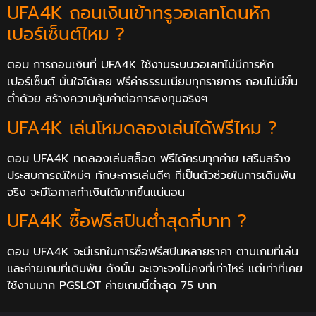
UFA4K ถอนเงินเข้าทรูวอเลทโดนหัก
เปอร์เซ็นต์ไหม ?
ตอบ การถอนเงินที่ UFA4K ใช้งานระบบวอเลทไม่มีการหัก
เปอร์เซ็นต์ มั่นใจได้เลย ฟรีค่าธรรมเนียมทุกรายการ ถอนไม่มีขั้น
ต่ำด้วย สร้างความคุ้มค่าต่อการลงทุนจริงๆ
UFA4K เล่นโหมดลองเล่นได้ฟรีไหม ?
ตอบ UFA4K ทดลองเล่นสล็อต ฟรีได้ครบทุกค่าย เสริมสร้าง
ประสบการณ์ใหม่ๆ ทักษะการเล่นดีๆ ที่เป็นตัวช่วยในการเดิมพัน
จริง จะมีโอกาสทำเงินได้มากขึ้นแน่นอน
UFA4K ซื้อฟรีสปินต่ำสุดกี่บาท ?
ตอบ UFA4K จะมีเรทในการซื้อฟรีสปินหลายราคา ตามเกมที่เล่น
และค่ายเกมที่เดิมพัน ดังนั้น จะเจาะจงไม่คงที่เท่าไหร่ แต่เท่าที่เคย
ใช้งานมาก PGSLOT ค่ายเกมนี้ต่ำสุด 75 บาท