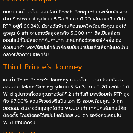
ผมขอแนะนำ สล็อตออนไลน์ Peach Banquet เทพเซียนจีนจาก
ค่าย Slotxo มาในรูปแบบ 5 รีล 3 แถว มี 20 เส้นจ่ายเงิน มีค่า
RTP อยู่ที่ 96.34% มีรางวัลพิเศษคือเกมฟรีพร้อมตัวคูณเองได้
สูงสุด 6 เท่า จ่ายรางวัลสูงสุดถึง 5,000 เท่า ถือเป็นสล็อต
ออนไลน์ที่โบนัสแตกทีคุ้มค่ามาก เทคนิคคือช่วงแรกให้หยั่งเชิง
ด้วยเบทต่ำ พอฟรีสปินใกล้มาค่อยขยับเบทขึ้นแล้วเลือกโหมดปาน
กลางเพื่อความเซฟครับ
Third Prince’s Journey
แนะนำ Third Prince’s Journey เกมสล็อต นาจาปราบมังกร
ของค่าย Joker Gaming รูปแบบ 5 รีล 3 แถว มี 20 เพย์ไลน์ มี
Wild รูปนาจาที่ช่วยคูณรางวัลให้ 2 เท่าทันที มาพร้อมค่า RTP สูง
ถึง 97.00% ส่วนฟีเจอร์ฟรีสปินแจก 15 รอบพร้อมคูณ 3 ทุก
ยอดชนะ ดันรางวัลสูงสุดได้ถึง 9,000 เท่า เทคนิคเล่นเกมนี้คือ
ต้องตื๊อ โดยตั้งออโต้สปินไหลไปเลย 20 ตา รอจังหวะคอมโบ
Wild เข้าชุดครับ