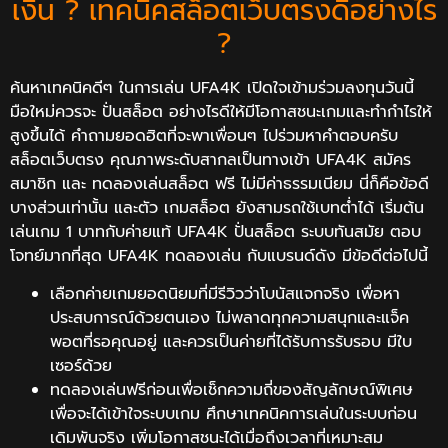
เงิน ? เทคนิคสล็อตเว็บตรงดีอย่างไร
?
ค้นหาเทคนิคดีๆ ในการเล่น UFA4K เปิดใจเข้ามร่วมลงทุนวันนี้
มือใหม่ควรจะ ปั่นสล็อต อย่างไรดีให้มีโอกาสชนะเกมและทำกำไรให้
สูงขึ้นได้ คำถามยอดฮิตที่จะพาเพื่อนๆ ไปร่วมหาคำตอบครับ
สล็อตเว็บตรง คุณภาพระดับสากลเป็นทางเข้า UFA4K สมัคร
สมาชิก และ ทดลองเล่นสล็อต ฟรี ไม่มีค่าธรรมเนียม นี่ก็คือข้อดี
บางส่วนเท่านั้น และตัว เกมสล็อต ยังสามรถใช้เบทต่ำได้ เริ่มต้น
เล่นเกม 1 บาทกับค่ายแท้ UFA4K ปั่นสล็อต ระบบทันสมัย ตอบ
โจทย์มากที่สุด UFA4K ทดลองเล่น กับแบรนด์ดัง มีข้อดีต่อไปนี้
เลือกค่ายเกมยอดนิยมที่มีรีวิวว่าโบนัสแจกจริง เพื่อหา
ประสบการณ์ด้วยตนเอง ไม่พลาดทุกความสนุกและแจ็ค
พอตที่รอคุณอยู่ และควรเป็นค่ายที่ได้รับการรับรอบ มีใบ
เซอร์ด้วย
ทดลองเล่นฟรีก่อนเพื่อเช็กความถี่ของสัญลักษณ์พิเศษ
เพื่อจะได้เข้าใจระบบเกม ศึกษาเทคนิคการเล่นในระบบก่อน
เดิมพันจริง เพิ่มโอกาสชนะได้เมื่อถึงเวลาที่เหมาะสม