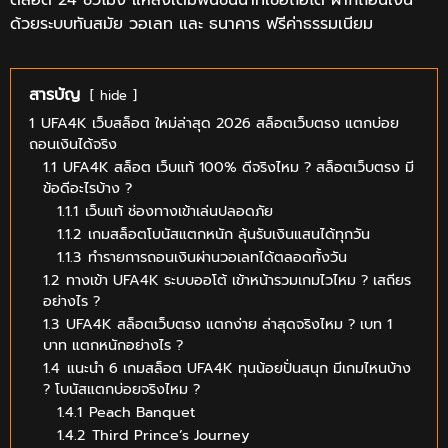
ด้วยระบบทันสมัย วอเลท และ ธนาคาร ฟรีค่าธรรมเนียม
สารบัญ
hide
1
UFA4K เว็บสล็อต ใหม่ล่าสุด 2026 สล็อตเว็บตรง แตกบ่อย
ถอนเงินได้จริง
1.1
UFA4K สล็อต เว็บแท้ 100% ดีจริงไหม ? สล็อตเว็บตรง มี
ข้อดีอะไรบ้าง ?
1.1.1
เว็บแท้ ช่องทางเข้าเล่นปลอดภัย
1.1.2
เกมสล็อตโบนัสแตกหนัก ลุ้นรับเงินแสนได้ทุกวัน
1.1.3
ทำรายการถอนเงินผ่านวอเลทได้ตลอดทั้งวัน
1.2
ทางเข้า UFA4K ระบบออโต้ เข้าหน้ารวมเกมไวไหม ? เสถียร
อย่างไร ?
1.3
UFA4K สล็อตเว็บตรง แตกง่าย ล่าสุดจริงไหม ? เบท 1
บาท แตกหนักอย่างไร ?
1.4
แนะนำ 6 เกมสล็อต UFA4K ทุนน้อยปั่นสนุก มีเกมไหนบ้าง
? โบนัสแตกบ่อยจริงไหม ?
1.4.1
Peach Banquet
1.4.2
Third Prince’s Journey