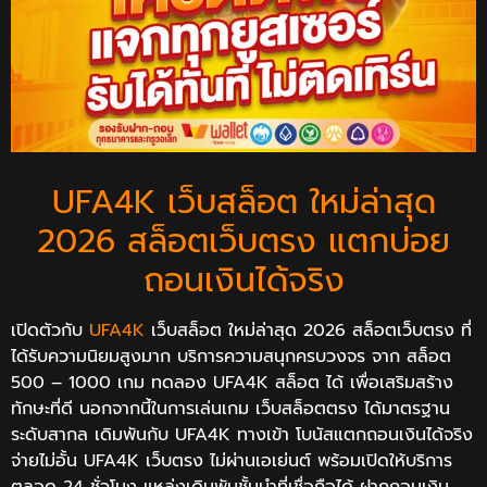
UFA4K เว็บสล็อต ใหม่ล่าสุด
2026 สล็อตเว็บตรง แตกบ่อย
ถอนเงินได้จริง
เปิดตัวกับ
UFA4K
เว็บสล็อต ใหม่ล่าสุด 2026 สล็อตเว็บตรง ที่
ได้รับความนิยมสูงมาก บริการความสนุกครบวงจร จาก สล็อต
500 – 1000 เกม ทดลอง UFA4K สล็อต ได้ เพื่อเสริมสร้าง
ทักษะที่ดี นอกจากนี้ในการเล่นเกม เว็บสล็อตตรง ได้มาตรฐาน
ระดับสากล เดิมพันกับ UFA4K ทางเข้า โบนัสแตกถอนเงินได้จริง
จ่ายไม่อั้น UFA4K เว็บตรง ไม่ผ่านเอเย่นต์ พร้อมเปิดให้บริการ
ตลอด 24 ชั่วโมง แหล่งเดิมพันชั้นนำที่เชื่อถือได้ ฝากถอนเงิน