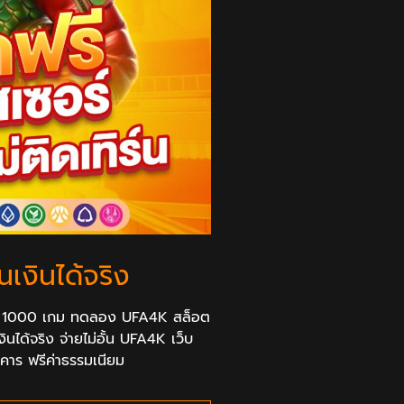
เงินได้จริง
0 – 1000 เกม ทดลอง UFA4K สล็อต
นได้จริง จ่ายไม่อั้น UFA4K เว็บ
าคาร ฟรีค่าธรรมเนียม