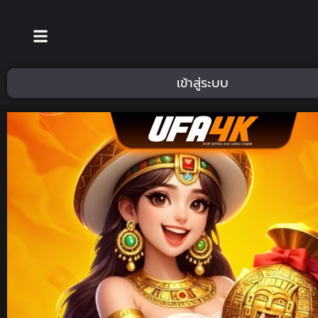
เข้าสู่ระบบ