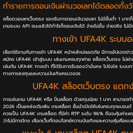
ทำรายการถอนเงินผ่านวอเลทได้ตลอดทั้งว
สล็อตวอเลทเว็บตรง รองรับการถอนเงินวอเลท ไม่มีขั้นต่ำ 1 บาทก็ถ
เกมระบบ API ชนะแล้วได้กำไรก็ถอนเงินได้ จ่ายไม่อั้น จ่ายจริง ไม
ทางเข้า UFA4K ระบบออโ
เลือกใช้งานกับทางเข้า UFA4K หน้าหลักปลอดภัย มีการอัปเดตข่าวส
สมัคร UFA4K เข้าสู่ระบบ เล่นเกมครบทุกค่าย สล็อตเว็บตรง ไม่ผ่าน
เช่นกัน UFA4K ทางเข้า ที่ได้รับการรับรองว่ามั่นคง โปร่งใส ระบ
ทางการลงทุนและความบันเทิงครบวงจร
UFA4K สล็อตเว็บตรง แตกง่า
การเล่นเกม UFA4K หรือ ปั่นสล็อต ด้วยทุนน้อย 1 บาท สามารถทำให
2026 เป็นแหล่งเดิมพัน เกมสล็อต ชั้นนำเปิดให้เล่นครบทุกแบรนด
ควรเป็น UFA4K เกมสล็อต ที่มีค่า RTP ระดับ 96% ถึงจะคุ้มค่าเพราะไ
ว่าไม่มีการโกง เลือกเว็บที่ตอบโจทย์ความบันเทิงและความคุ้มคือแบรนด