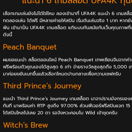
แนะนำ 6 เกมสล็อต UFA4K ทุนน้
เลือกเกมเล่นยังไม่ได้ใช่ไหม ลองเข้ามาที่ UFA4K แนะนำ 6 เกมสล
ทดลองเล่น ได้ฟรี มีหลายค่ายให้สปิน เริ่มต้นเล่นจริง 1 บาท หากยั
พัน เข้ามาปั่น UFA4K เกมสล็อต แท้ระบบทันสมัยกับเว็บคุณภาพที่เชื
ดังนี้
Peach Banquet
ผมขอแนะนำ สล็อตออนไลน์ Peach Banquet เทพเซียนจีนจากค่าย Slo
ฟรีพร้อมตัวคูณเองได้สูงสุด 6 เท่า จ่ายรางวัลสูงสุดถึง 5,000 เท
มาค่อยขยับเบทขึ้นแล้วเลือกโหมดปานกลางเพื่อความเซฟครับ
Third Prince’s Journey
แนะนำ Third Prince’s Journey เกมสล็อต นาจาปราบมังกรของค่าย
ทันที มาพร้อมค่า RTP สูงถึง 97.00% ส่วนฟีเจอร์ฟรีสปินแจก 15 
โต้สปินไหลไปเลย 20 ตา รอจังหวะคอมโบ Wild เข้าชุดครับ
Witch’s Brew