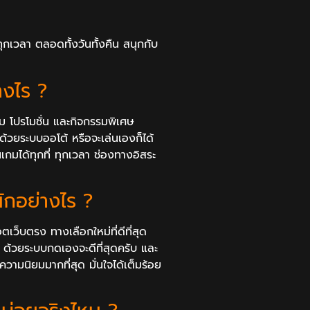
กเวลา ตลอดทั้งวันทั้งคืน สนุกกับ
างไร ?
ม โปรโมชั่น และกิจกรรมพิเศษ
ด้วยระบบออโต้ หรือจะเล่นเองก็ได้
กมได้ทุกที่ ทุกเวลา ช่องทางอิสระ
ักอย่างไร ?
ว็บตรง ทางเลือกใหม่ที่ดีที่สุด
 ด้วยระบบกดเองจะดีที่สุดครับ และ
ความนิยมมากที่สุด มั่นใจได้เต็มร้อย