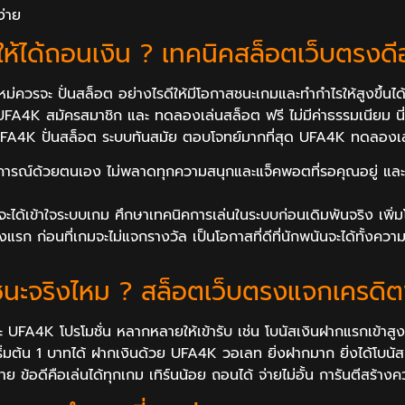
ง่าย
ห้ได้ถอนเงิน ? เทคนิคสล็อตเว็บตรงดี
หม่ควรจะ ปั่นสล็อต อย่างไรดีให้มีโอกาสชนะเกมและทำกำไรให้สูงขึ้นไ
K สมัครสมาชิก และ ทดลองเล่นสล็อต ฟรี ไม่มีค่าธรรมเนียม นี่ก็ค
 UFA4K ปั่นสล็อต ระบบทันสมัย ตอบโจทย์มากที่สุด UFA4K ทดลองเล่น
สบการณ์ด้วยตนเอง ไม่พลาดทุกความสนุกและแจ็คพอตที่รอคุณอยู่ และคว
ะได้เข้าใจระบบเกม ศึกษาเทคนิคการเล่นในระบบก่อนเดิมพันจริง เพิ่มโ
รก ก่อนที่เกมจะไม่แจกรางวัล เป็นโอกาสที่ดีที่นักพนันจะได้ทั้งความ
ชนะจริงไหม ? สล็อตเว็บตรงแจกเครดิตฟ
ะ UFA4K โปรโมชั่น หลากหลายให้เข้ารับ เช่น โบนัสเงินฝากแรกเข้าสู
ริ่มต้น 1 บาทได้ ฝากเงินด้วย UFA4K วอเลท ยิ่งฝากมาก ยิ่งได้โบนั
ข้อดีคือเล่นได้ทุกเกม เทิร์นน้อย ถอนได้ จ่ายไม่อั้น การันตีสร้างคว