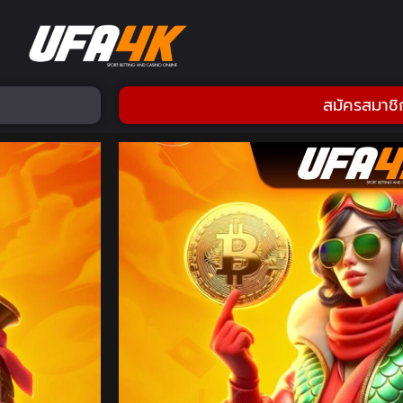
สมัครสมาชิ