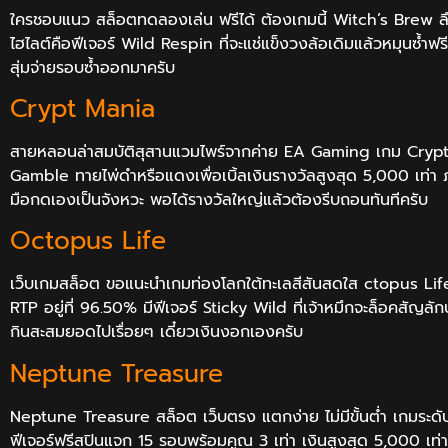
ใครชอบแนว สล็อตทดลองเล่น ฟรีได้ ต้องเกมนี้ Witch’s Brew ลึ
ไฮไลต์คือฟีเจอร์ Wild Respin ที่จะแช่แข็งวงล้อเดิมแล้วหมุนซ้ำฟ
สุ่มจ่ายรอบซ้ำออกมาครับ
Crypt Mania
สายหลอนล่าสมบัติสุสานแวมไพร์จากค่าย EA Gaming เกม Crypt Ma
Gamble ทายไพ่ดำหรือแดงเพื่อเบิ้ลเงินรางวัลสูงสุด 5,000 เท่า ภ
มือกดเองเป็นจังหวะ พอได้รางวัลใหญ่แล้วต้องรีบถอนทันทีครับ
Octopus Life
เว็บเกมสล็อต ขอแนะนำเกมท่องโลกใต้ทะเลสีสันสดใส ctopus Life
RTP อยู่ที่ 96.50% มีฟีเจอร์ Sticky Wild ที่เจ้าหมึกจะล็อคสัญลัก
กินสะสมยอดไปเรื่อยๆ เดี๋ยวเงินงอกเองครับ
Neptune Treasure
Neptune Treasure สล็อต เว็บตรง แตกง่าย ไม่มีขั้นต่ำ เกมระ
ฟีเจอร์ฟรีสปินแจก 15 รอบพร้อมคูณ 3 เท่า เงินสูงสุด 5,000 เท่า