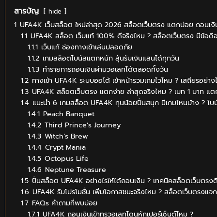
สารบัญ
hide
1
UFA4K เว็บสล็อต ใหม่ล่าสุด 2026 สล็อตเว็บตรง แตกบ่อย ถอนเงิน
1.1
UFA4K สล็อต เว็บแท้ 100% ดีจริงไหม ? สล็อตเว็บตรง มีข้อดีอ
1.1.1
เว็บแท้ ช่องทางเข้าเล่นปลอดภัย
1.1.2
เกมสล็อตโบนัสแตกหนัก ลุ้นรับเงินแสนได้ทุกวัน
1.1.3
ทำรายการถอนเงินผ่านวอเลทได้ตลอดทั้งวัน
1.2
ทางเข้า UFA4K ระบบออโต้ เข้าหน้ารวมเกมไวไหม ? เสถียรอย่าง
1.3
UFA4K สล็อตเว็บตรง แตกง่าย ล่าสุดจริงไหม ? เบท 1 บาท แต
1.4
แนะนำ 6 เกมสล็อต UFA4K ทุนน้อยปั่นสนุก มีเกมไหนบ้าง ? โบ
1.4.1
Peach Banquet
1.4.2
Third Prince’s Journey
1.4.3
Witch’s Brew
1.4.4
Crypt Mania
1.4.5
Octopus Life
1.4.6
Neptune Treasure
1.5
ปั่นสล็อต UFA4K อย่างไรให้ได้ถอนเงิน ? เทคนิคสล็อตเว็บตรงด
1.6
UFA4K รับโปรโมชั่น เพิ่มโอกาสชนะจริงไหม ? สล็อตเว็บตรงแจกเ
1.7
FAQs คำถามที่พบบ่อย
1.7.1
UFA4K ถอนเงินเข้าทรูวอเลทโดนหักเปอร์เซ็นต์ไหม ?