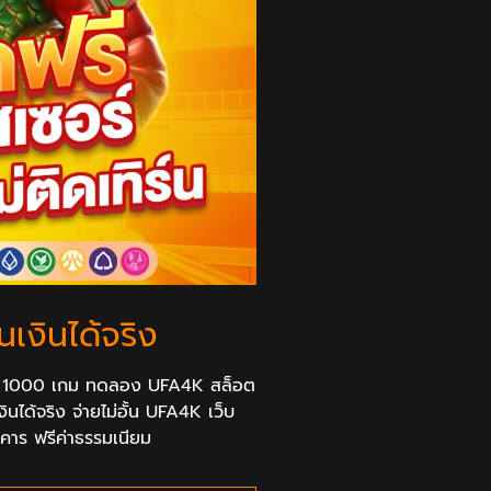
เงินได้จริง
0 – 1000 เกม ทดลอง UFA4K สล็อต
นได้จริง จ่ายไม่อั้น UFA4K เว็บ
าคาร ฟรีค่าธรรมเนียม