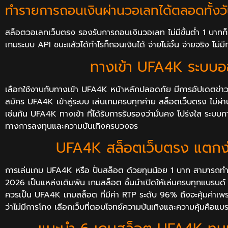
ทำรายการถอนเงินผ่านวอเลทได้ตลอดทั้งว
สล็อตวอเลทเว็บตรง รองรับการถอนเงินวอเลท ไม่มีขั้นต่ำ 1 บาทก็ถ
เกมระบบ API ชนะแล้วได้กำไรก็ถอนเงินได้ จ่ายไม่อั้น จ่ายจริง ไม
ทางเข้า UFA4K ระบบออโ
เลือกใช้งานกับทางเข้า UFA4K หน้าหลักปลอดภัย มีการอัปเดตข่าวส
สมัคร UFA4K เข้าสู่ระบบ เล่นเกมครบทุกค่าย สล็อตเว็บตรง ไม่ผ่าน
เช่นกัน UFA4K ทางเข้า ที่ได้รับการรับรองว่ามั่นคง โปร่งใส ระบ
ทางการลงทุนและความบันเทิงครบวงจร
UFA4K สล็อตเว็บตรง แตกง่า
การเล่นเกม UFA4K หรือ ปั่นสล็อต ด้วยทุนน้อย 1 บาท สามารถทำให
2026 เป็นแหล่งเดิมพัน เกมสล็อต ชั้นนำเปิดให้เล่นครบทุกแบรนด
ควรเป็น UFA4K เกมสล็อต ที่มีค่า RTP ระดับ 96% ถึงจะคุ้มค่าเพราะไ
ว่าไม่มีการโกง เลือกเว็บที่ตอบโจทย์ความบันเทิงและความคุ้มคือแบรนด