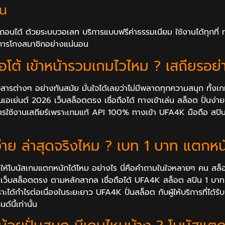
ัน
อนได้ ด้วยระบบวอเลท บริการแบบฟรีค่าธรรมเนียม ใช้งานได้ทุกที่ ทุ
่มีการโกงสมาชิกอย่างแน่นอน
ต้ เข้าหน้ารวมเกมไวไหม ? เสถียรอย่
ารต่างๆ อย่างทันสมัย มั่นใจได้เลยว่าไม่มีพลาดทุกความสนุก ทั้งเก
เอเย่นต์ 2026 เว็บสล็อตตรง เชื่อถือได้ ทางเข้าเล่น สล็อต ปั่นง่าย
บการใช้งานเสถียร์เพราะเกมแท้ API 100% ทางเข้า UFA4K มือถือ สปินเ
ย ล่าสุดจริงไหม ? เบท 1 บาท แตกหน
้โบนัสเกมแตกหนักได้ไหม อย่างไร นี่คือคำถามในใจหลายๆ คน สล็อตเ
์ เว็บสล็อตตรง ตามหลักสากล เชื่อถือได้ UFA4K สล็อต สปิน 1 บาท
ด้กำไรต่อเนื่องในระยะยาว UFA4K ปั่นสล็อต กับผู้ให้บริการที่ได้รับ
์นี้เท่านั้น