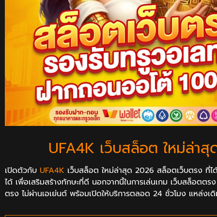
UFA4K เว็บสล็อต ใหม่ล่าส
เปิดตัวกับ
UFA4K
เว็บสล็อต ใหม่ล่าสุด 2026 สล็อตเว็บตรง ท
ได้ เพื่อเสริมสร้างทักษะที่ดี นอกจากนี้ในการเล่นเกม เว็บสล็อต
ตรง ไม่ผ่านเอเย่นต์ พร้อมเปิดให้บริการตลอด 24 ชั่วโมง แหล่งเดิ