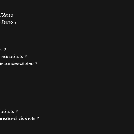
ได้จริง
ะไรบ้าง ?
ไร ?
กหนักอย่างไร ?
นัสแตกบ่อยจริงไหม ?
ีอย่างไร ?
ครดิตฟรี ดีอย่างไร ?