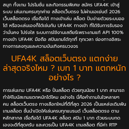
สนุก ทั้งเกม โปรโมชั่น และกิจกรรมพิเศษ สมัคร UFA4K เข้าสู่
ระบบ เล่นเกมครบทุกค่าย สล็อตเว็บตรง ไม่ผ่านเอเย่นต์ 2026
เว็บสล็อตตรง เชื่อถือได้ ทางเข้าเล่น สล็อต ปั่นง่ายด้วยระบบออ
โต้ หรือจะเล่นเองก็ได้เช่นกัน UFA4K ทางเข้า ที่ได้รับการรับรอง
ว่ามั่นคง โปร่งใส ระบบการใช้งานเสถียร์เพราะเกมแท้ API 100%
ทางเข้า UFA4K มือถือ สปินเกมได้ทุกที่ ทุกเวลา ช่องทางอิสระ
ทางการลงทุนและความบันเทิงครบวงจร
UFA4K สล็อตเว็บตรง แตกง่าย
ล่าสุดจริงไหม ? เบท 1 บาท แตกหนัก
อย่างไร ?
การเล่นเกม UFA4K หรือ ปั่นสล็อต ด้วยทุนน้อย 1 บาท สามารถ
ทำให้โบนัสเกมแตกหนักได้ไหม อย่างไร นี่คือคำถามในใจหลายๆ
คน สล็อตเว็บตรง ทางเลือกใหม่ที่ดีที่สุด 2026 เป็นแหล่งเดิมพัน
เกมสล็อต ชั้นนำเปิดให้เล่นครบทุกแบรนด์ เว็บสล็อตตรง ตาม
หลักสากล เชื่อถือได้ UFA4K สล็อต สปิน 1 บาท ด้วยระบบกด
เองจะดีที่สุดครับ และควรเป็น UFA4K เกมสล็อต ที่มีค่า RTP