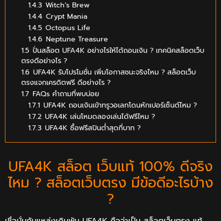
1.4.3
Witch’s Brew
1.4.4
Crypt Mania
1.4.5
Octopus Life
1.4.6
Neptune Treasure
1.5
ปั่นสล็อต UFA4K อย่างไรให้ได้ถอนเงิน ? เทคนิคสล็อตเว็บ
ตรงดีอย่างไร ?
1.6
UFA4K รับโปรโมชั่น เพิ่มโอกาสชนะจริงไหม ? สล็อตเว็บ
ตรงแจกเครดิตฟรี ดีอย่างไร ?
1.7
FAQs คำถามที่พบบ่อย
1.7.1
UFA4K ถอนเงินเข้าทรูวอเลทโดนหักเปอร์เซ็นต์ไหม ?
1.7.2
UFA4K เล่นโหมดลองเล่นได้ฟรีไหม ?
1.7.3
UFA4K ซื้อฟรีสปินต่ำสุดกี่บาท ?
UFA4K สล็อต เว็บแท้ 100% ดีจริง
ไหม ? สล็อตเว็บตรง มีข้อดีอะไรบ้าง
?
เชื่อมั่นกับแหล่งเดิมพัน UFA4K ถือว่าเป็น สล็อตเว็บตรง แท้