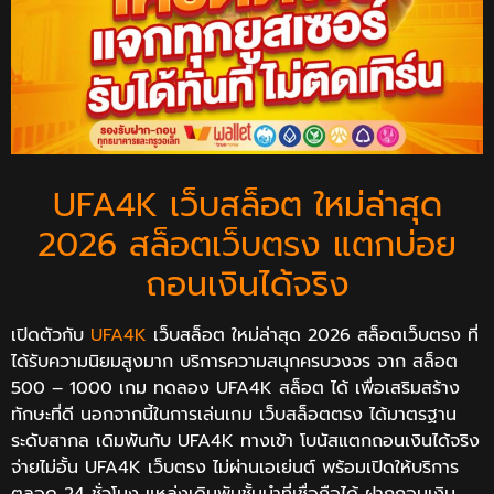
UFA4K เว็บสล็อต ใหม่ล่าสุด
2026 สล็อตเว็บตรง แตกบ่อย
ถอนเงินได้จริง
เปิดตัวกับ
UFA4K
เว็บสล็อต ใหม่ล่าสุด 2026 สล็อตเว็บตรง ที่
ได้รับความนิยมสูงมาก บริการความสนุกครบวงจร จาก สล็อต
500 – 1000 เกม ทดลอง UFA4K สล็อต ได้ เพื่อเสริมสร้าง
ทักษะที่ดี นอกจากนี้ในการเล่นเกม เว็บสล็อตตรง ได้มาตรฐาน
ระดับสากล เดิมพันกับ UFA4K ทางเข้า โบนัสแตกถอนเงินได้จริง
จ่ายไม่อั้น UFA4K เว็บตรง ไม่ผ่านเอเย่นต์ พร้อมเปิดให้บริการ
ตลอด 24 ชั่วโมง แหล่งเดิมพันชั้นนำที่เชื่อถือได้ ฝากถอนเงิน