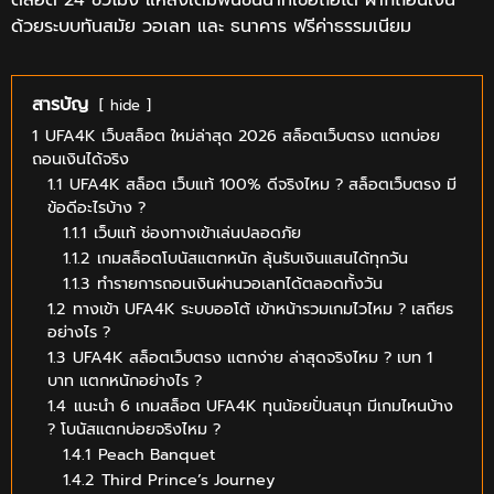
ด้วยระบบทันสมัย วอเลท และ ธนาคาร ฟรีค่าธรรมเนียม
สารบัญ
hide
1
UFA4K เว็บสล็อต ใหม่ล่าสุด 2026 สล็อตเว็บตรง แตกบ่อย
ถอนเงินได้จริง
1.1
UFA4K สล็อต เว็บแท้ 100% ดีจริงไหม ? สล็อตเว็บตรง มี
ข้อดีอะไรบ้าง ?
1.1.1
เว็บแท้ ช่องทางเข้าเล่นปลอดภัย
1.1.2
เกมสล็อตโบนัสแตกหนัก ลุ้นรับเงินแสนได้ทุกวัน
1.1.3
ทำรายการถอนเงินผ่านวอเลทได้ตลอดทั้งวัน
1.2
ทางเข้า UFA4K ระบบออโต้ เข้าหน้ารวมเกมไวไหม ? เสถียร
อย่างไร ?
1.3
UFA4K สล็อตเว็บตรง แตกง่าย ล่าสุดจริงไหม ? เบท 1
บาท แตกหนักอย่างไร ?
1.4
แนะนำ 6 เกมสล็อต UFA4K ทุนน้อยปั่นสนุก มีเกมไหนบ้าง
? โบนัสแตกบ่อยจริงไหม ?
1.4.1
Peach Banquet
1.4.2
Third Prince’s Journey