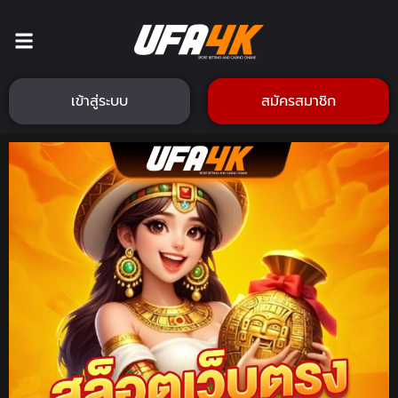
เข้าสู่ระบบ
สมัครสมาชิก