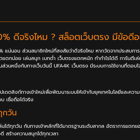
% ดีจริงไหม ? สล็อตเว็บตรง มีข้อดีอะ
100% แน่นอน ส่วนสมาชิกใหม่ที่สงสัยว่าดีจริงไหม หากวัดจากประสบ
อตแตกบ่อย เล่นสนุก เบทต่ำ เว็บตรงแตกหนัก ทำกำไรได้ดี การันตีเล่น
นส่วนหนึ่งกับทางเว็บวันนี้ UFA4K เว็บตรง มีระบบการใช้งานที่ตอบโจ
ัปเดตลิงก์ทางเข้าใหม่เพื่อพัฒนาระบบให้เข้ากับยุคเทคโนโลยีและคว
 เชื่อถือได้จริง
ุกวัน
ล่นได้ทุกวัน กับทางเข้าหลักที่ได้มาตรฐานระดับสากล อัตราการแต
างดี สร้างความสนุกได้ทุกเวลา