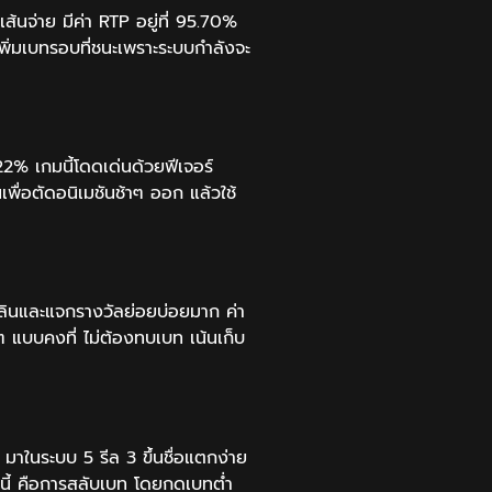
นจ่าย มีค่า RTP อยู่ที่ 95.70%
เพิ่มเบทรอบที่ชนะเพราะระบบกำลังจะ
% เกมนี้โดดเด่นด้วยฟีเจอร์
พื่อตัดอนิเมชันช้าๆ ออก แล้วใช้
ลินและแจกรางวัลย่อยบ่อยมาก ค่า
งๆ แบบคงที่ ไม่ต้องทบเบท เน้นเก็บ
ในระบบ 5 รีล 3 ขึ้นชื่อแตกง่าย
มนี้ คือการสลับเบท โดยกดเบทต่ำ