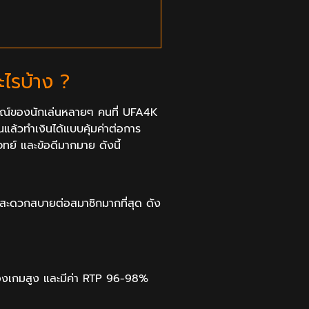
ไรบ้าง ?
การณ์ของนักเล่นหลายๆ คนที่ UFA4K
แล้วทำเงินได้แบบคุ้มค่าต่อการ
ทย์ และข้อดีมากมาย ดังนี้
ามสะดวกสบายต่อสมาชิกมากที่สุด ดัง
กของเกมสูง และมีค่า RTP 96-98%