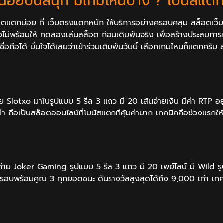
อยปั่นสนุก มีเกมไหนบ้าง ? โบนัสแตก
็อตแตกบ่อย ที่ เว็บตรงแตกหนัก ให้บริการอย่างครอบคลุม สล็อตเว็
งไม่พร้อมให้ ทดลองเล่นสล็อต ก่อนเดิมพันจริง เพื่อสร้างประสบการณ์
่อถือได้ มั่นใจได้เลยว่าเข้าร่วมเดิมพันวันนี้ เลือกเกมไหนก็แตกครั
txo มาในรูปแบบ 5 รีล 3 แถว มี 20 เส้นจ่ายเงิน มีค่า RTP อยู่
่า ถือเป็นสล็อตออนไลน์ที่โบนัสแตกทีคุ้มค่ามาก เทคนิคคือช่วงแรกให้
 Joker Gaming รูปแบบ 5 รีล 3 แถว มี 20 เพย์ไลน์ มี Wild รูปนา
รอบพร้อมคูณ 3 ทุกยอดชนะ ดันรางวัลสูงสุดได้ถึง 9,000 เท่า เทคนิ