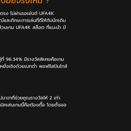
บ่อยจริงไหม ?
บตรง ไม่ผ่านเอเย่นต์ UFA4K
และทักษะการเล่นที่ดีให้กับนักเดิม
บ ส่วนเกม UFA4K สล็อต ที่แนะนำ มี
ที่ 96.34% มีรางวัลพิเศษคือเกม
หยั่งเชิงด้วยเบทต่ำ พอฟรีสปินใกล้
จาที่ช่วยคูณรางวัลให้ 2 เท่า
คเล่นเกมนี้คือต้องตื๊อ โดยตั้งออ