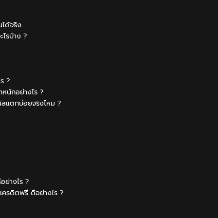
ได้จริง
ะไรบ้าง ?
ไร ?
กหนักอย่างไร ?
นัสแตกบ่อยจริงไหม ?
ีอย่างไร ?
ครดิตฟรี ดีอย่างไร ?