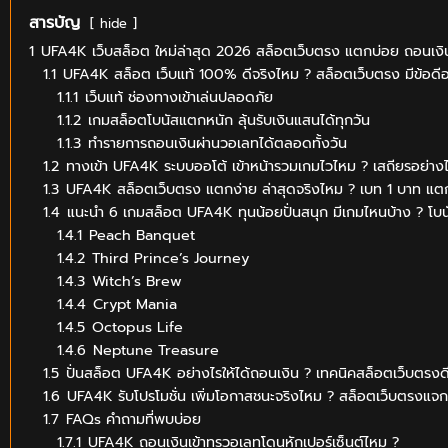
สารบัญ
hide
1
UFA4K เว็บสล็อต ใหม่ล่าสุด 2026 สล็อตเว็บตรง แตกบ่อย ถอนเงิน
1.1
UFA4K สล็อต เว็บแท้ 100% ดีจริงไหม ? สล็อตเว็บตรง มีข้อดีอ
1.1.1
เว็บแท้ ช่องทางเข้าเล่นปลอดภัย
1.1.2
เกมสล็อตโบนัสแตกหนัก ลุ้นรับเงินแสนได้ทุกวัน
1.1.3
ทำรายการถอนเงินผ่านวอเลทได้ตลอดทั้งวัน
1.2
ทางเข้า UFA4K ระบบออโต้ เข้าหน้ารวมเกมไวไหม ? เสถียรอย่าง
1.3
UFA4K สล็อตเว็บตรง แตกง่าย ล่าสุดจริงไหม ? เบท 1 บาท แต
1.4
แนะนำ 6 เกมสล็อต UFA4K ทุนน้อยปั่นสนุก มีเกมไหนบ้าง ? โบ
1.4.1
Peach Banquet
1.4.2
Third Prince’s Journey
1.4.3
Witch’s Brew
1.4.4
Crypt Mania
1.4.5
Octopus Life
1.4.6
Neptune Treasure
1.5
ปั่นสล็อต UFA4K อย่างไรให้ได้ถอนเงิน ? เทคนิคสล็อตเว็บตรงด
1.6
UFA4K รับโปรโมชั่น เพิ่มโอกาสชนะจริงไหม ? สล็อตเว็บตรงแจกเ
1.7
FAQs คำถามที่พบบ่อย
1.7.1
UFA4K ถอนเงินเข้าทรูวอเลทโดนหักเปอร์เซ็นต์ไหม ?