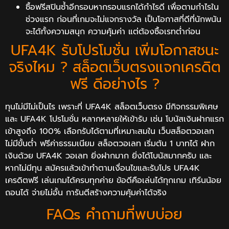
ซื้อฟรีสปินซ้ำอีกรอบหากรอบแรกได้กำไรดี เพื่อตามกำไรใน
ช่วงแรก ก่อนที่เกมจะไม่แจกรางวัล เป็นโอกาสที่ดีที่นักพนัน
จะได้ทั้งความสนุก ความคุ้มค่า แต่ต้องซื้อเรทต่ำก่อน
UFA4K รับโปรโมชั่น เพิ่มโอกาสชนะ
จริงไหม ? สล็อตเว็บตรงแจกเครดิต
ฟรี ดีอย่างไร ?
ทุนไม่มีไม่เป็นไร เพราะที่ UFA4K สล็อตเว็บตรง มีกิจกรรมพิเศษ
และ UFA4K โปรโมชั่น หลากหลายให้เข้ารับ เช่น โบนัสเงินฝากแรก
เข้าสูงถึง 100% เลือกรับได้ตามที่เหมาะสมใน เว็บสล็อตวอเลท
ไม่มีขั้นต่ำ ฟรีค่าธรรมเนียม สล็อตวอเลท เริ่มต้น 1 บาทได้ ฝาก
เงินด้วย UFA4K วอเลท ยิ่งฝากมาก ยิ่งได้โบนัสมากครับ และ
หากไม่มีทุน สมัครแล้วเข้าทำตามเงื่อนไขและรับโปร UFA4K
เครดิตฟรี เล่นเกมได้ครบทุกค่าย ข้อดีคือเล่นได้ทุกเกม เทิร์นน้อย
ถอนได้ จ่ายไม่อั้น การันตีสร้างความคุ้มค่าได้จริง
FAQs คำถามที่พบบ่อย