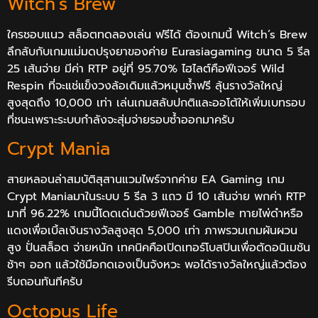
Witch’s Brew
ใครชอบแนว สล็อตทดลองเล่น ฟรีได้ ต้องเกมนี้ Witch’s Brew
ลึกลับกับเกมแม่มดปรุงยาของค่าย Eurasiagaming ขนาด 5 รีล
25 เส้นจ่าย มีค่า RTP อยู่ที่ 95.70% ไฮไลต์คือฟีเจอร์ Wild
Respin ที่จะแช่แข็งวงล้อเดิมแล้วหมุนซ้ำฟรี ลุ้นรางวัลใหญ่
สูงสุดถึง 10,000 เท่า เล่นเกมสลับปกติและออโต้ให้เพิ่มเบทรอบ
ที่ชนะเพราะระบบกำลังจะสุ่มจ่ายรอบซ้ำออกมาครับ
Crypt Mania
สายหลอนล่าสมบัติสุสานแวมไพร์จากค่าย EA Gaming เกม
Crypt Maniaมาในระบบ 5 รีล 3 แถว มี 10 เส้นจ่าย พกค่า RTP
มาที่ 96.22% เกมนี้โดดเด่นด้วยฟีเจอร์ Gamble ทายไพ่ดำหรือ
แดงเพื่อเบิ้ลเงินรางวัลสูงสุด 5,000 เท่า ภาพรวมเกมผันผวน
สูง ปั่นสล็อต จ่ายหนัก เทคนิคคือเปิดเทอร์โบสปินเพื่อตัดอนิเมชัน
ช้าๆ ออก แล้วใช้มือกดเองเป็นจังหวะ พอได้รางวัลใหญ่แล้วต้อง
รีบถอนทันทีครับ
Octopus Life