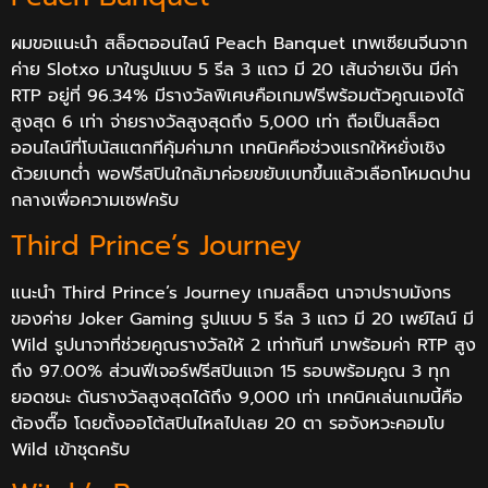
ผมขอแนะนำ สล็อตออนไลน์ Peach Banquet เทพเซียนจีนจาก
ค่าย Slotxo มาในรูปแบบ 5 รีล 3 แถว มี 20 เส้นจ่ายเงิน มีค่า
RTP อยู่ที่ 96.34% มีรางวัลพิเศษคือเกมฟรีพร้อมตัวคูณเองได้
สูงสุด 6 เท่า จ่ายรางวัลสูงสุดถึง 5,000 เท่า ถือเป็นสล็อต
ออนไลน์ที่โบนัสแตกทีคุ้มค่ามาก เทคนิคคือช่วงแรกให้หยั่งเชิง
ด้วยเบทต่ำ พอฟรีสปินใกล้มาค่อยขยับเบทขึ้นแล้วเลือกโหมดปาน
กลางเพื่อความเซฟครับ
Third Prince’s Journey
แนะนำ Third Prince’s Journey เกมสล็อต นาจาปราบมังกร
ของค่าย Joker Gaming รูปแบบ 5 รีล 3 แถว มี 20 เพย์ไลน์ มี
Wild รูปนาจาที่ช่วยคูณรางวัลให้ 2 เท่าทันที มาพร้อมค่า RTP สูง
ถึง 97.00% ส่วนฟีเจอร์ฟรีสปินแจก 15 รอบพร้อมคูณ 3 ทุก
ยอดชนะ ดันรางวัลสูงสุดได้ถึง 9,000 เท่า เทคนิคเล่นเกมนี้คือ
ต้องตื๊อ โดยตั้งออโต้สปินไหลไปเลย 20 ตา รอจังหวะคอมโบ
Wild เข้าชุดครับ