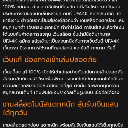
100% แน่นอน ส่วนสมาชิกใหม่ที่สงสัยว่าดีจริงไหม หากวัดจาก
ประสบการณ์ของนักเล่นหลายๆ คนที่ UFA4K สมัครสมาชิก เข้า
มาใช้งาน ต่างก็บอกเป็นเสียงเดียวกันว่า เกมสล็อตแตกบ่อย เล่น
สนุก เบทต่ำ เว็บตรงแตกหนัก ทำกำไรได้ดี การันตีเล่นแล้วทำเงิน
ได้แบบคุ้มค่าต่อการลงทุน เว็บสล็อต ชั้นนำมีข้อดีมากมาย
UFA4K สมัคร แล้วเข้ามาเป็นส่วนหนึ่งกับทางเว็บวันนี้ UFA4K
เว็บตรง มีระบบการใช้งานที่ตอบโจทย์ และข้อดีมากมาย ดังนี้
เว็บแท้ ช่องทางเข้าเล่นปลอดภัย
เว็บสล็อตแท้ 100% เปิดให้เข้าเล่นอย่างทันสมัยทางเข้าปลอดภัย
อัปเดตลิงก์ทางเข้าใหม่เพื่อพัฒนาระบบให้เข้ากับยุคเทคโนโลยีและ
ความสะดวกสบายต่อสมาชิกมากที่สุด ดังนั้น ไม่พลาดทุกความ
สนุกสนานเต็มที่ เดิมพันได้เงินรางวัลเต็มรูปแบบ เชื่อถือได้จริง
เกมสล็อตโบนัสแตกหนัก ลุ้นรับเงินแสน
ได้ทุกวัน
เกมสล็อตแตกบ่อย แตกหนัก พร้อมลุ้นรับเงินแสนได้เต็มทุกบบิล