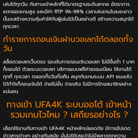
เล่นได้ทุกวัน กับทางเข้าหลักที่ได้มาตรฐานระดับสากล อัตราการ
แตกของเกมสูง และมีค่า RTP 96-98% เวลาเล่นเกมในระยะยาว
นั้นจะสร้างความคุ้มค่าให้กับผู้เล่นได้เป็นอย่างดี สร้างความสนุกได้
ทุกเวลา
ทำรายการถอนเงินผ่านวอเลทได้ตลอดทั้ง
วัน
สล็อตวอเลทเว็บตรง รองรับการถอนเงินวอเลท ไม่มีขั้นต่ำ 1 บาท
ก็ถอนได้ ด้วยระบบวอเลท บริการแบบฟรีค่าธรรมเนียม ใช้งานได้
ทุกที่ ทุกเวลา ตลอดทั้งวันทั้งคืน สนุกกับเกมระบบ API ชนะแล้ว
ได้กำไรก็ถอนเงินได้ จ่ายไม่อั้น จ่ายจริง ไม่มีการโกงสมาชิกอย่าง
แน่นอน
ทางเข้า UFA4K ระบบออโต้ เข้าหน้า
รวมเกมไวไหม ? เสถียรอย่างไร ?
เลือกใช้งานกับทางเข้า UFA4K หน้าหลักปลอดภัย มีการอัปเดต
ข่าวสารต่างๆ อย่างทันสมัย มั่นใจได้เลยว่าไม่มีพลาดทุกความ