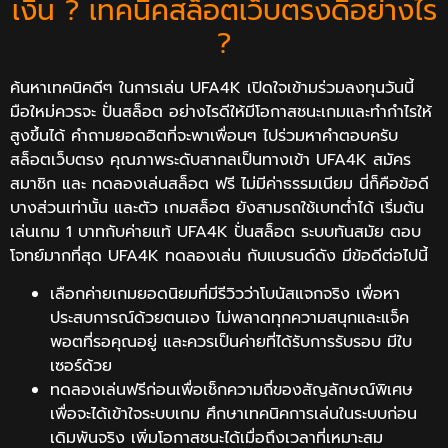
เงิน ? เทคนิคสล็อตเว็บตรงดีอย่างไร
?
ค้นหาเทคนิคดีๆ ในการเล่น UFA4K เปิดใจเข้ามร่วมลงทุนวันนี้
มือใหม่ควรจะ ปั่นสล็อต อย่างไรดีให้มีโอกาสชนะเกมและทำกำไรให้
สูงขึ้นได้ คำถามยอดฮิตที่จะพาเพื่อนๆ ไปร่วมหาคำตอบครับ
สล็อตเว็บตรง คุณภาพระดับสากลเป็นทางเข้า UFA4K สมัคร
สมาชิก และ ทดลองเล่นสล็อต ฟรี ไม่มีค่าธรรมเนียม นี่ก็คือข้อดี
บางส่วนเท่านั้น และตัว เกมสล็อต ยังสามรถใช้เบทต่ำได้ เริ่มต้น
เล่นเกม 1 บาทกับค่ายแท้ UFA4K ปั่นสล็อต ระบบทันสมัย ตอบ
โจทย์มากที่สุด UFA4K ทดลองเล่น กับแบรนด์ดัง มีข้อดีต่อไปนี้
เลือกค่ายเกมยอดนิยมที่มีรีวิวว่าโบนัสแจกจริง เพื่อหา
ประสบการณ์ด้วยตนเอง ไม่พลาดทุกความสนุกและแจ็ค
พอตที่รอคุณอยู่ และควรเป็นค่ายที่ได้รับการรับรอบ มีใบ
เซอร์ด้วย
ทดลองเล่นฟรีก่อนเพื่อเช็กความถี่ของสัญลักษณ์พิเศษ
เพื่อจะได้เข้าใจระบบเกม ศึกษาเทคนิคการเล่นในระบบก่อน
เดิมพันจริง เพิ่มโอกาสชนะได้เมื่อถึงเวลาที่เหมาะสม