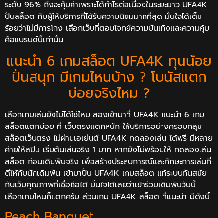
ระดับ 96% ถึงจะคุ้มค่าเพราะได้กำไรต่อเนื่องในระยะยาว UFA4K
ปั่นสล็อต กับผู้ให้บริการที่ได้รับความนิยมมากที่สุด มั่นใจได้เต็ม
ร้อยว่าไม่มีการโกง เลือกเว็บที่ตอบโจทย์ความบันเทิงและความคุ้ม
คือแบรนด์นี้เท่านั้น
แนะนำ 6 เกมสล็อต UFA4K ทุนน้อย
ปั่นสนุก มีเกมไหนบ้าง ? โบนัสแตก
บ่อยจริงไหม ?
เลือกเกมเล่นยังไม่ได้ใช่ไหม ลองเข้ามาที่ UFA4K แนะนำ 6 เกม
สล็อตแตกบ่อย ที่ เว็บตรงแตกหนัก ให้บริการอย่างครอบคลุม
สล็อตเว็บตรง ไม่ผ่านเอเย่นต์ UFA4K ทดลองเล่น ได้ฟรี มีหลาย
ค่ายให้สปิน เริ่มต้นเล่นจริง 1 บาท หากยังไม่พร้อมให้ ทดลองเล่น
สล็อต ก่อนเดิมพันจริง เพื่อสร้างประสบการณ์และทักษะการเล่นที่
ดีให้กับนักเดิมพัน เข้ามาปั่น UFA4K เกมสล็อต แท้ระบบทันสมัย
กับเว็บคุณภาพที่เชื่อถือได้ มั่นใจได้เลยว่าเข้าร่วมเดิมพันวันนี้
เลือกเกมไหนก็แตกครับ ส่วนเกม UFA4K สล็อต ที่แนะนำ มีดังนี้
Peach Banquet