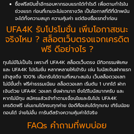
ซื้อฟรีสปินซ้ำอีกรอบหากรอบแรกได้กำไรดี เพื่อตามกำไรใน
ช่วงแรก ก่อนที่เกมจะไม่แจกรางวัล เป็นโอกาสที่ดีที่นักพนัน
จะได้ทั้งความสนุก ความคุ้มค่า แต่ต้องซื้อเรทต่ำก่อน
UFA4K รับโปรโมชั่น เพิ่มโอกาสชนะ
จริงไหม ? สล็อตเว็บตรงแจกเครดิต
ฟรี ดีอย่างไร ?
ทุนไม่มีไม่เป็นไร เพราะที่ UFA4K สล็อตเว็บตรง มีกิจกรรมพิเศษ
และ UFA4K โปรโมชั่น หลากหลายให้เข้ารับ เช่น โบนัสเงินฝากแรก
เข้าสูงถึง 100% เลือกรับได้ตามที่เหมาะสมใน เว็บสล็อตวอเลท
ไม่มีขั้นต่ำ ฟรีค่าธรรมเนียม สล็อตวอเลท เริ่มต้น 1 บาทได้ ฝาก
เงินด้วย UFA4K วอเลท ยิ่งฝากมาก ยิ่งได้โบนัสมากครับ และ
หากไม่มีทุน สมัครแล้วเข้าทำตามเงื่อนไขและรับโปร UFA4K
เครดิตฟรี เล่นเกมได้ครบทุกค่าย ข้อดีคือเล่นได้ทุกเกม เทิร์นน้อย
ถอนได้ จ่ายไม่อั้น การันตีสร้างความคุ้มค่าได้จริง
FAQs คำถามที่พบบ่อย