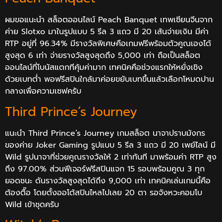
ผมขอแนะนำ สล็อตออนไลน์ Peach Banquet เทพเซียนจีนจาก
ค่าย Slotxo มาในรูปแบบ 5 รีล 3 แถว มี 20 เส้นจ่ายเงิน มีค่า
RTP อยู่ที่ 96.34% มีรางวัลพิเศษคือเกมฟรีพร้อมตัวคูณเองได้
สูงสุด 6 เท่า จ่ายรางวัลสูงสุดถึง 5,000 เท่า ถือเป็นสล็อต
ออนไลน์ที่โบนัสแตกทีคุ้มค่ามาก เทคนิคคือช่วงแรกให้หยั่งเชิง
ด้วยเบทต่ำ พอฟรีสปินใกล้มาค่อยขยับเบทขึ้นแล้วเลือกโหมดปาน
กลางเพื่อความเซฟครับ
Third Prince’s Journey
แนะนำ Third Prince’s Journey เกมสล็อต นาจาปราบมังกร
ของค่าย Joker Gaming รูปแบบ 5 รีล 3 แถว มี 20 เพย์ไลน์ มี
Wild รูปนาจาที่ช่วยคูณรางวัลให้ 2 เท่าทันที มาพร้อมค่า RTP สูง
ถึง 97.00% ส่วนฟีเจอร์ฟรีสปินแจก 15 รอบพร้อมคูณ 3 ทุก
ยอดชนะ ดันรางวัลสูงสุดได้ถึง 9,000 เท่า เทคนิคเล่นเกมนี้คือ
ต้องตื๊อ โดยตั้งออโต้สปินไหลไปเลย 20 ตา รอจังหวะคอมโบ
Wild เข้าชุดครับ