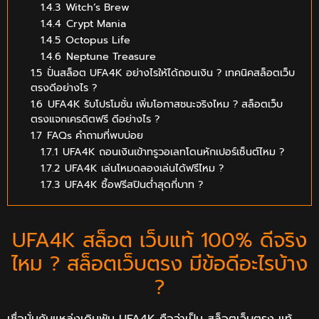
1.4.3
Witch’s Brew
1.4.4
Crypt Mania
1.4.5
Octopus Life
1.4.6
Neptune Treasure
1.5
ปั่นสล็อต UFA4K อย่างไรให้ได้ถอนเงิน ? เทคนิคสล็อตเว็บ
ตรงดีอย่างไร ?
1.6
UFA4K รับโปรโมชั่น เพิ่มโอกาสชนะจริงไหม ? สล็อตเว็บ
ตรงแจกเครดิตฟรี ดีอย่างไร ?
1.7
FAQs คำถามที่พบบ่อย
1.7.1
UFA4K ถอนเงินเข้าทรูวอเลทโดนหักเปอร์เซ็นต์ไหม ?
1.7.2
UFA4K เล่นโหมดลองเล่นได้ฟรีไหม ?
1.7.3
UFA4K ซื้อฟรีสปินต่ำสุดกี่บาท ?
UFA4K สล็อต เว็บแท้ 100% ดีจริง
ไหม ? สล็อตเว็บตรง มีข้อดีอะไรบ้าง
?
เชื่อมั่นกับแหล่งเดิมพัน UFA4K ถือว่าเป็น สล็อตเว็บตรง แท้