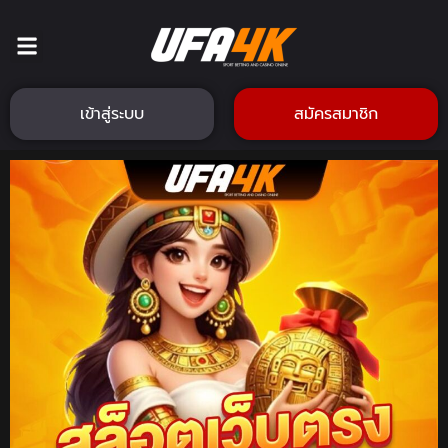
เข้าสู่ระบบ
สมัครสมาชิก