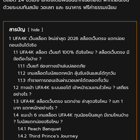
ด้วยระบบทันสมัย วอเลท และ ธนาคาร ฟรีค่าธรรมเนียม
สารบัญ
hide
1
UFA4K เว็บสล็อต ใหม่ล่าสุด 2026 สล็อตเว็บตรง แตกบ่อย
ถอนเงินได้จริง
1.1
UFA4K สล็อต เว็บแท้ 100% ดีจริงไหม ? สล็อตเว็บตรง มี
ข้อดีอะไรบ้าง ?
1.1.1
เว็บแท้ ช่องทางเข้าเล่นปลอดภัย
1.1.2
เกมสล็อตโบนัสแตกหนัก ลุ้นรับเงินแสนได้ทุกวัน
1.1.3
ทำรายการถอนเงินผ่านวอเลทได้ตลอดทั้งวัน
1.2
ทางเข้า UFA4K ระบบออโต้ เข้าหน้ารวมเกมไวไหม ? เสถียร
อย่างไร ?
1.3
UFA4K สล็อตเว็บตรง แตกง่าย ล่าสุดจริงไหม ? เบท 1
บาท แตกหนักอย่างไร ?
1.4
แนะนำ 6 เกมสล็อต UFA4K ทุนน้อยปั่นสนุก มีเกมไหนบ้าง
? โบนัสแตกบ่อยจริงไหม ?
1.4.1
Peach Banquet
1.4.2
Third Prince’s Journey