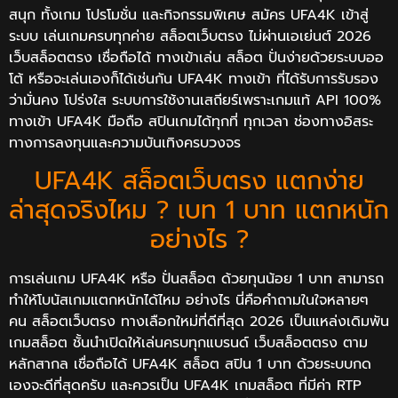
สนุก ทั้งเกม โปรโมชั่น และกิจกรรมพิเศษ สมัคร UFA4K เข้าสู่
ระบบ เล่นเกมครบทุกค่าย สล็อตเว็บตรง ไม่ผ่านเอเย่นต์ 2026
เว็บสล็อตตรง เชื่อถือได้ ทางเข้าเล่น สล็อต ปั่นง่ายด้วยระบบออ
โต้ หรือจะเล่นเองก็ได้เช่นกัน UFA4K ทางเข้า ที่ได้รับการรับรอง
ว่ามั่นคง โปร่งใส ระบบการใช้งานเสถียร์เพราะเกมแท้ API 100%
ทางเข้า UFA4K มือถือ สปินเกมได้ทุกที่ ทุกเวลา ช่องทางอิสระ
ทางการลงทุนและความบันเทิงครบวงจร
UFA4K สล็อตเว็บตรง แตกง่าย
ล่าสุดจริงไหม ? เบท 1 บาท แตกหนัก
อย่างไร ?
การเล่นเกม UFA4K หรือ ปั่นสล็อต ด้วยทุนน้อย 1 บาท สามารถ
ทำให้โบนัสเกมแตกหนักได้ไหม อย่างไร นี่คือคำถามในใจหลายๆ
คน สล็อตเว็บตรง ทางเลือกใหม่ที่ดีที่สุด 2026 เป็นแหล่งเดิมพัน
เกมสล็อต ชั้นนำเปิดให้เล่นครบทุกแบรนด์ เว็บสล็อตตรง ตาม
หลักสากล เชื่อถือได้ UFA4K สล็อต สปิน 1 บาท ด้วยระบบกด
เองจะดีที่สุดครับ และควรเป็น UFA4K เกมสล็อต ที่มีค่า RTP