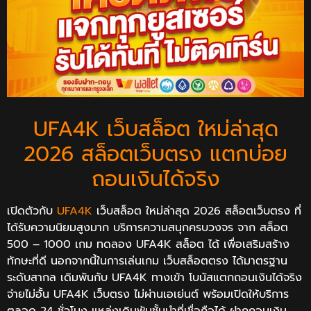
UFA4K เว็บสล็อต ใหม่ล่าสุด
2026 สล็อตเว็บตรง แตกบ่อย
ถอนเงินได้จริง
เปิดตัวกับ
UFA4K
เว็บสล็อต ใหม่ล่าสุด 2026 สล็อตเว็บตรง ที่
ได้รับความนิยมสูงมาก บริการความสนุกครบวงจร จาก สล็อต
500 – 1000 เกม ทดลอง UFA4K สล็อต ได้ เพื่อเสริมสร้าง
ทักษะที่ดี นอกจากนี้ในการเล่นเกม เว็บสล็อตตรง ได้มาตรฐาน
ระดับสากล เดิมพันกับ UFA4K ทางเข้า โบนัสแตกถอนเงินได้จริง
จ่ายไม่อั้น UFA4K เว็บตรง ไม่ผ่านเอเย่นต์ พร้อมเปิดให้บริการ
ตลอด 24 ชั่วโมง แหล่งเดิมพันชั้นนำที่เชื่อถือได้ ฝากถอนเงิน