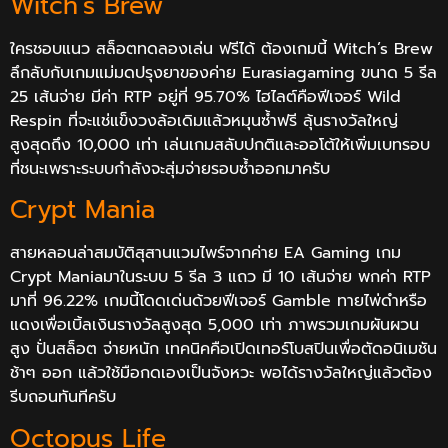
Witch’s Brew
ใครชอบแนว สล็อตทดลองเล่น ฟรีได้ ต้องเกมนี้ Witch’s Brew
ลึกลับกับเกมแม่มดปรุงยาของค่าย Eurasiagaming ขนาด 5 รีล
25 เส้นจ่าย มีค่า RTP อยู่ที่ 95.70% ไฮไลต์คือฟีเจอร์ Wild
Respin ที่จะแช่แข็งวงล้อเดิมแล้วหมุนซ้ำฟรี ลุ้นรางวัลใหญ่
สูงสุดถึง 10,000 เท่า เล่นเกมสลับปกติและออโต้ให้เพิ่มเบทรอบ
ที่ชนะเพราะระบบกำลังจะสุ่มจ่ายรอบซ้ำออกมาครับ
Crypt Mania
สายหลอนล่าสมบัติสุสานแวมไพร์จากค่าย EA Gaming เกม
Crypt Maniaมาในระบบ 5 รีล 3 แถว มี 10 เส้นจ่าย พกค่า RTP
มาที่ 96.22% เกมนี้โดดเด่นด้วยฟีเจอร์ Gamble ทายไพ่ดำหรือ
แดงเพื่อเบิ้ลเงินรางวัลสูงสุด 5,000 เท่า ภาพรวมเกมผันผวน
สูง ปั่นสล็อต จ่ายหนัก เทคนิคคือเปิดเทอร์โบสปินเพื่อตัดอนิเมชัน
ช้าๆ ออก แล้วใช้มือกดเองเป็นจังหวะ พอได้รางวัลใหญ่แล้วต้อง
รีบถอนทันทีครับ
Octopus Life