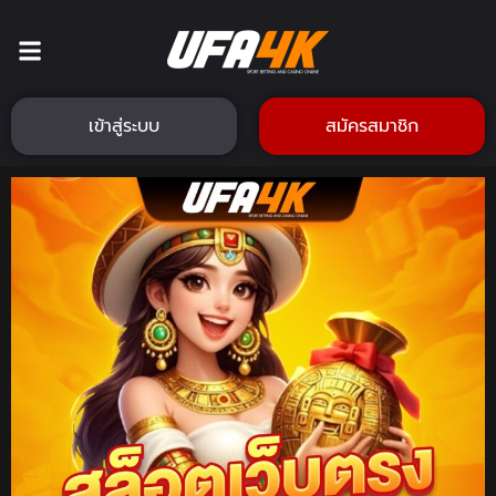
เข้าสู่ระบบ
สมัครสมาชิก