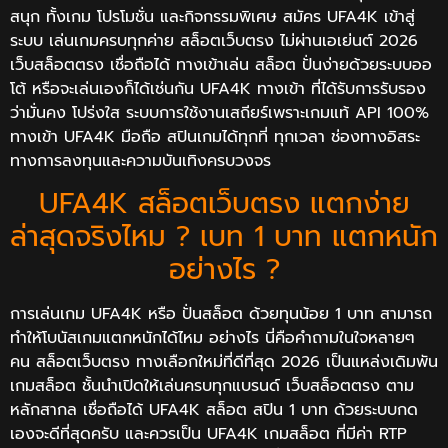
สนุก ทั้งเกม โปรโมชั่น และกิจกรรมพิเศษ สมัคร UFA4K เข้าสู่
ระบบ เล่นเกมครบทุกค่าย สล็อตเว็บตรง ไม่ผ่านเอเย่นต์ 2026
เว็บสล็อตตรง เชื่อถือได้ ทางเข้าเล่น สล็อต ปั่นง่ายด้วยระบบออ
โต้ หรือจะเล่นเองก็ได้เช่นกัน UFA4K ทางเข้า ที่ได้รับการรับรอง
ว่ามั่นคง โปร่งใส ระบบการใช้งานเสถียร์เพราะเกมแท้ API 100%
ทางเข้า UFA4K มือถือ สปินเกมได้ทุกที่ ทุกเวลา ช่องทางอิสระ
ทางการลงทุนและความบันเทิงครบวงจร
UFA4K สล็อตเว็บตรง แตกง่าย
ล่าสุดจริงไหม ? เบท 1 บาท แตกหนัก
อย่างไร ?
การเล่นเกม UFA4K หรือ ปั่นสล็อต ด้วยทุนน้อย 1 บาท สามารถ
ทำให้โบนัสเกมแตกหนักได้ไหม อย่างไร นี่คือคำถามในใจหลายๆ
คน สล็อตเว็บตรง ทางเลือกใหม่ที่ดีที่สุด 2026 เป็นแหล่งเดิมพัน
เกมสล็อต ชั้นนำเปิดให้เล่นครบทุกแบรนด์ เว็บสล็อตตรง ตาม
หลักสากล เชื่อถือได้ UFA4K สล็อต สปิน 1 บาท ด้วยระบบกด
เองจะดีที่สุดครับ และควรเป็น UFA4K เกมสล็อต ที่มีค่า RTP