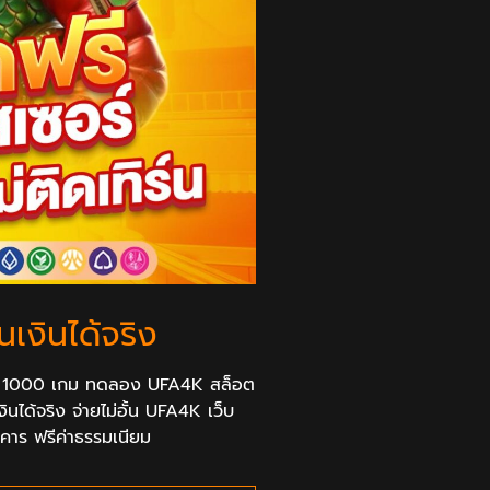
เงินได้จริง
0 – 1000 เกม ทดลอง UFA4K สล็อต
นได้จริง จ่ายไม่อั้น UFA4K เว็บ
าคาร ฟรีค่าธรรมเนียม