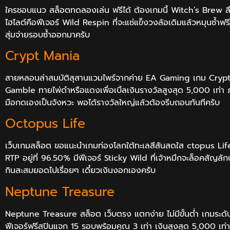
ใครชอบแนว สล็อตทดลองเล่น ฟรีได้ ต้องเกมนี้ Witch’s Brew ลึ
ไฮไลต์คือฟีเจอร์ Wild Respin ที่จะแช่แข็งวงล้อเดิมแล้วหมุนซ้ำฟ
สุ่มจ่ายรอบซ้ำออกมาครับ
Crypt Mania
สายหลอนล่าสมบัติสุสานแวมไพร์จากค่าย EA Gaming เกม Crypt Ma
Gamble ทายไพ่ดำหรือแดงเพื่อเบิ้ลเงินรางวัลสูงสุด 5,000 เท่า ภ
มือกดเองเป็นจังหวะ พอได้รางวัลใหญ่แล้วต้องรีบถอนทันทีครับ
Octopus Life
เว็บเกมสล็อต ขอแนะนำเกมท่องโลกใต้ทะเลสีสันสดใส ctopus Life
RTP อยู่ที่ 96.50% มีฟีเจอร์ Sticky Wild ที่เจ้าหมึกจะล็อคสัญลัก
กินสะสมยอดไปเรื่อยๆ เดี๋ยวเงินงอกเองครับ
Neptune Treasure
Neptune Treasure สล็อต เว็บตรง แตกง่าย ไม่มีขั้นต่ำ เกมระ
ฟีเจอร์ฟรีสปินแจก 15 รอบพร้อมคูณ 3 เท่า เงินสูงสุด 5,000 เท่า