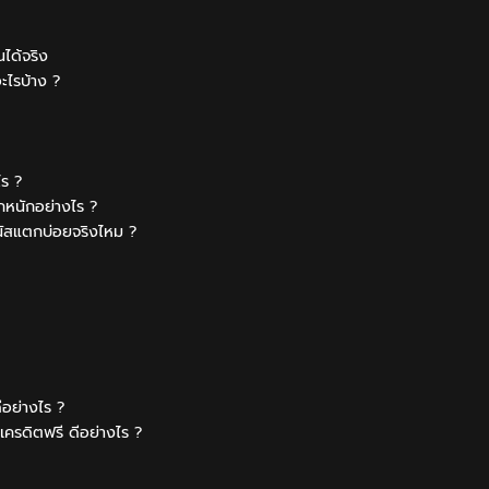
ได้จริง
ะไรบ้าง ?
ไร ?
กหนักอย่างไร ?
นัสแตกบ่อยจริงไหม ?
ีอย่างไร ?
ครดิตฟรี ดีอย่างไร ?