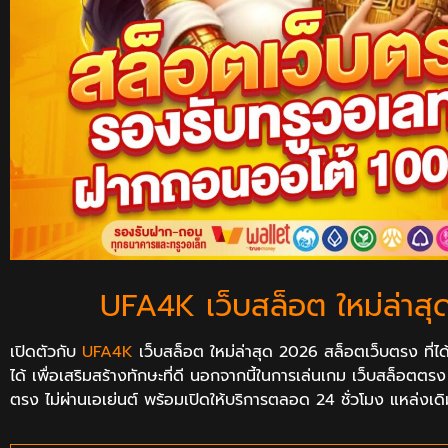
UFA4K เว็บสล็อต ใหม่ล่าส
เปิดตัวกับ
UFA4K
เว็บสล็อต ใหม่ล่าสุด 2026 สล็อตเว็บตรง ท
ได้ เพื่อเสริมสร้างทักษะที่ดี นอกจากนี้ในการเล่นเกม เว็บสล็อต
ตรง ไม่ผ่านเอเย่นต์ พร้อมเปิดให้บริการตลอด 24 ชั่วโมง แหล่งเดิ