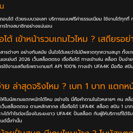
ัน
อนได้ ด้วยระบบวอเลท บริการแบบฟรีค่าธรรมเนียม ใช้งานได้ทุกที่ ทุ
่มีการโกงสมาชิกอย่างแน่นอน
ต้ เข้าหน้ารวมเกมไวไหม ? เสถียรอย่
ารต่างๆ อย่างทันสมัย มั่นใจได้เลยว่าไม่มีพลาดทุกความสนุก ทั้งเก
เอเย่นต์ 2026 เว็บสล็อตตรง เชื่อถือได้ ทางเข้าเล่น สล็อต ปั่นง่าย
บการใช้งานเสถียร์เพราะเกมแท้ API 100% ทางเข้า UFA4K มือถือ สปินเ
ย ล่าสุดจริงไหม ? เบท 1 บาท แตกหน
้โบนัสเกมแตกหนักได้ไหม อย่างไร นี่คือคำถามในใจหลายๆ คน สล็อตเ
์ เว็บสล็อตตรง ตามหลักสากล เชื่อถือได้ UFA4K สล็อต สปิน 1 บาท
ด้กำไรต่อเนื่องในระยะยาว UFA4K ปั่นสล็อต กับผู้ให้บริการที่ได้รับ
์นี้เท่านั้น