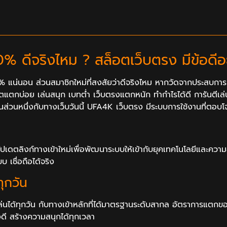
% ดีจริงไหม ? สล็อตเว็บตรง มีข้อดีอะ
100% แน่นอน ส่วนสมาชิกใหม่ที่สงสัยว่าดีจริงไหม หากวัดจากประสบ
อตแตกบ่อย เล่นสนุก เบทต่ำ เว็บตรงแตกหนัก ทำกำไรได้ดี การันตีเล่น
นส่วนหนึ่งกับทางเว็บวันนี้ UFA4K เว็บตรง มีระบบการใช้งานที่ตอบโจ
ัปเดตลิงก์ทางเข้าใหม่เพื่อพัฒนาระบบให้เข้ากับยุคเทคโนโลยีและคว
 เชื่อถือได้จริง
ุกวัน
ล่นได้ทุกวัน กับทางเข้าหลักที่ได้มาตรฐานระดับสากล อัตราการแต
างดี สร้างความสนุกได้ทุกเวลา