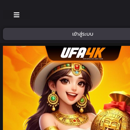
เข้าสู่ระบบ