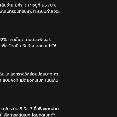
นจ่าย มีค่า RTP อยู่ที่ 95.70%
เพิ่มเบทรอบที่ชนะเพราะระบบกำลังจะ
% เกมนี้โดดเด่นด้วยฟีเจอร์
พื่อตัดอนิเมชันช้าๆ ออก แล้วใช้
ลินและแจกรางวัลย่อยบ่อยมาก ค่า
งๆ แบบคงที่ ไม่ต้องทบเบท เน้นเก็บ
ในระบบ 5 รีล 3 ขึ้นชื่อแตกง่าย
มนี้ คือการสลับเบท โดยกดเบทต่ำ