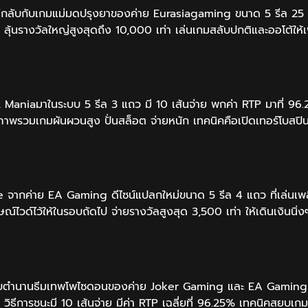
กลับกับเกมแม่มดปรุงยาของค่าย Eurasiagaming ขนาด 5 รีล 25 เส้
รี ลุ้นรางวัลใหญ่สูงสุดถึง 10,000 เท่า เล่นเกมสลับปกติและออโต้ให้
niaมาในระบบ 5 รีล 3 แถว มี 10 เส้นจ่าย พกค่า RTP มาที่ 96.22
าพรวมเกมผันผวนสูง ปั่นสล็อต จ่ายหนัก เทคนิคคือเปิดเทอร์โบสปินเ
 จากค่าย EA Gaming ดีไซน์แปลกใหม่ขนาด 5 รีล 4 แถว ที่เล่นเพ
ษณ์ไวด์ไว้ให้ในรอบถัดไป จ่ายรางวัลสูงสุด 3,500 เท่า ให้เดินเงินนิ่
ดับตำนานธีมเทพโพไซดอนของค่าย Joker Gaming และ EA Gaming มา
 วิธีการชนะมี 10 เส้นจ่าย มีค่า RTP เฉลี่ยที่ 96.25% เทคนิคสยบเก