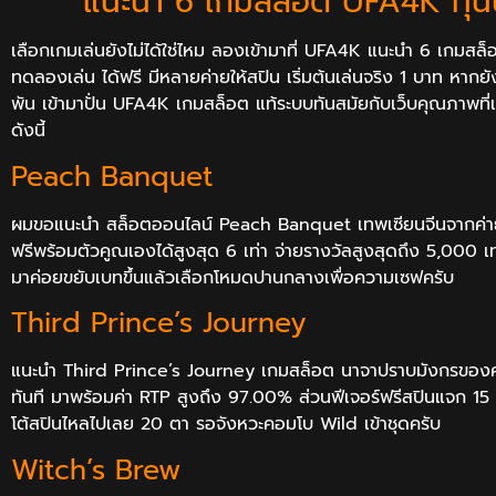
แนะนำ 6 เกมสล็อต UFA4K ทุนน้
เลือกเกมเล่นยังไม่ได้ใช่ไหม ลองเข้ามาที่ UFA4K แนะนำ 6 เกมสล
ทดลองเล่น ได้ฟรี มีหลายค่ายให้สปิน เริ่มต้นเล่นจริง 1 บาท หากยั
พัน เข้ามาปั่น UFA4K เกมสล็อต แท้ระบบทันสมัยกับเว็บคุณภาพที่เชื
ดังนี้
Peach Banquet
ผมขอแนะนำ สล็อตออนไลน์ Peach Banquet เทพเซียนจีนจากค่าย Slo
ฟรีพร้อมตัวคูณเองได้สูงสุด 6 เท่า จ่ายรางวัลสูงสุดถึง 5,000 เท
มาค่อยขยับเบทขึ้นแล้วเลือกโหมดปานกลางเพื่อความเซฟครับ
Third Prince’s Journey
แนะนำ Third Prince’s Journey เกมสล็อต นาจาปราบมังกรของค่าย
ทันที มาพร้อมค่า RTP สูงถึง 97.00% ส่วนฟีเจอร์ฟรีสปินแจก 15 
โต้สปินไหลไปเลย 20 ตา รอจังหวะคอมโบ Wild เข้าชุดครับ
Witch’s Brew