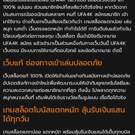
100% แน่นอน ส่วนสมาชิกใหม่ที่สงสัยว่าดีจริงไหม หากวัดจาก
ประสบการณ์ของนักเล่นหลายๆ คนที่ UFA4K สมัครสมาชิก เข้า
มาใช้งาน ต่างก็บอกเป็นเสียงเดียวกันว่า เกมสล็อตแตกบ่อย เล่น
สนุก เบทต่ำ เว็บตรงแตกหนัก ทำกำไรได้ดี การันตีเล่นแล้วทำเงิน
ได้แบบคุ้มค่าต่อการลงทุน เว็บสล็อต ชั้นนำมีข้อดีมากมาย
UFA4K สมัคร แล้วเข้ามาเป็นส่วนหนึ่งกับทางเว็บวันนี้ UFA4K
เว็บตรง มีระบบการใช้งานที่ตอบโจทย์ และข้อดีมากมาย ดังนี้
เว็บแท้ ช่องทางเข้าเล่นปลอดภัย
เว็บสล็อตแท้ 100% เปิดให้เข้าเล่นอย่างทันสมัยทางเข้าปลอดภัย
อัปเดตลิงก์ทางเข้าใหม่เพื่อพัฒนาระบบให้เข้ากับยุคเทคโนโลยีและ
ความสะดวกสบายต่อสมาชิกมากที่สุด ดังนั้น ไม่พลาดทุกความ
สนุกสนานเต็มที่ เดิมพันได้เงินรางวัลเต็มรูปแบบ เชื่อถือได้จริง
เกมสล็อตโบนัสแตกหนัก ลุ้นรับเงินแสน
ได้ทุกวัน
เกมสล็อตแตกบ่อย แตกหนัก พร้อมลุ้นรับเงินแสนได้เต็มทุกบบิล