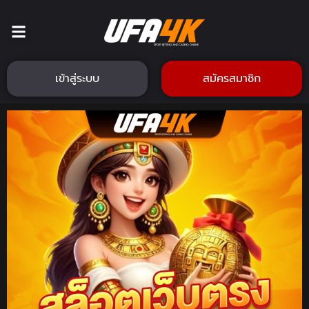
เข้าสู่ระบบ
สมัครสมาชิก