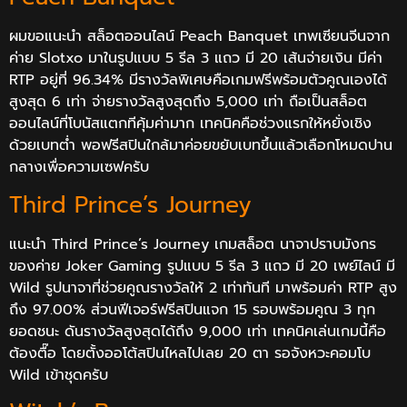
ผมขอแนะนำ สล็อตออนไลน์ Peach Banquet เทพเซียนจีนจาก
ค่าย Slotxo มาในรูปแบบ 5 รีล 3 แถว มี 20 เส้นจ่ายเงิน มีค่า
RTP อยู่ที่ 96.34% มีรางวัลพิเศษคือเกมฟรีพร้อมตัวคูณเองได้
สูงสุด 6 เท่า จ่ายรางวัลสูงสุดถึง 5,000 เท่า ถือเป็นสล็อต
ออนไลน์ที่โบนัสแตกทีคุ้มค่ามาก เทคนิคคือช่วงแรกให้หยั่งเชิง
ด้วยเบทต่ำ พอฟรีสปินใกล้มาค่อยขยับเบทขึ้นแล้วเลือกโหมดปาน
กลางเพื่อความเซฟครับ
Third Prince’s Journey
แนะนำ Third Prince’s Journey เกมสล็อต นาจาปราบมังกร
ของค่าย Joker Gaming รูปแบบ 5 รีล 3 แถว มี 20 เพย์ไลน์ มี
Wild รูปนาจาที่ช่วยคูณรางวัลให้ 2 เท่าทันที มาพร้อมค่า RTP สูง
ถึง 97.00% ส่วนฟีเจอร์ฟรีสปินแจก 15 รอบพร้อมคูณ 3 ทุก
ยอดชนะ ดันรางวัลสูงสุดได้ถึง 9,000 เท่า เทคนิคเล่นเกมนี้คือ
ต้องตื๊อ โดยตั้งออโต้สปินไหลไปเลย 20 ตา รอจังหวะคอมโบ
Wild เข้าชุดครับ