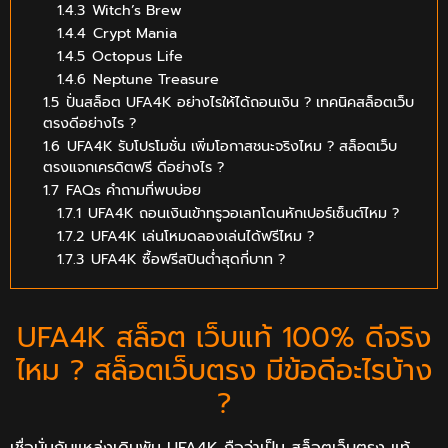
1.4.3
Witch’s Brew
1.4.4
Crypt Mania
1.4.5
Octopus Life
1.4.6
Neptune Treasure
1.5
ปั่นสล็อต UFA4K อย่างไรให้ได้ถอนเงิน ? เทคนิคสล็อตเว็บ
ตรงดีอย่างไร ?
1.6
UFA4K รับโปรโมชั่น เพิ่มโอกาสชนะจริงไหม ? สล็อตเว็บ
ตรงแจกเครดิตฟรี ดีอย่างไร ?
1.7
FAQs คำถามที่พบบ่อย
1.7.1
UFA4K ถอนเงินเข้าทรูวอเลทโดนหักเปอร์เซ็นต์ไหม ?
1.7.2
UFA4K เล่นโหมดลองเล่นได้ฟรีไหม ?
1.7.3
UFA4K ซื้อฟรีสปินต่ำสุดกี่บาท ?
UFA4K สล็อต เว็บแท้ 100% ดีจริง
ไหม ? สล็อตเว็บตรง มีข้อดีอะไรบ้าง
?
เชื่อมั่นกับแหล่งเดิมพัน UFA4K ถือว่าเป็น สล็อตเว็บตรง แท้