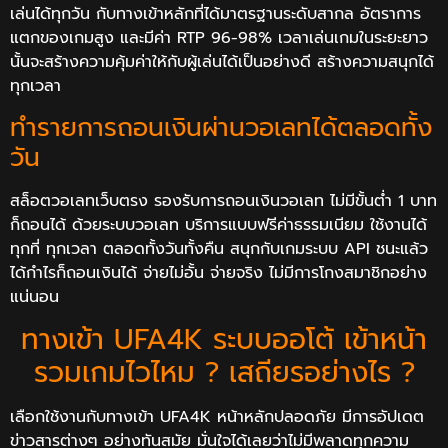
เล่นได้ทุกวัน กับทางเข้าหลักที่ได้มาตรฐานระดับสากล อัตราการ
แตกของเกมสูง และมีค่า RTP 96-98% เวลาเล่นเกมในระยะยาว
นั้นจะสร้างความคุ้มค่าให้กับผู้เล่นได้เป็นอย่างดี สร้างความสนุกได้
ทุกเวลา
ทำรายการถอนเงินผ่านวอเลทได้ตลอดทั้ง
วัน
สล็อตวอเลทเว็บตรง รองรับการถอนเงินวอเลท ไม่มีขั้นต่ำ 1 บาท
ก็ถอนได้ ด้วยระบบวอเลท บริการแบบฟรีค่าธรรมเนียม ใช้งานได้
ทุกที่ ทุกเวลา ตลอดทั้งวันทั้งคืน สนุกกับเกมระบบ API ชนะแล้ว
ได้กำไรก็ถอนเงินได้ จ่ายไม่อั้น จ่ายจริง ไม่มีการโกงสมาชิกอย่าง
แน่นอน
ทางเข้า UFA4K ระบบออโต้ เข้าหน้า
รวมเกมไวไหม ? เสถียรอย่างไร ?
เลือกใช้งานกับทางเข้า UFA4K หน้าหลักปลอดภัย มีการอัปเดต
ข่าวสารต่างๆ อย่างทันสมัย มั่นใจได้เลยว่าไม่มีพลาดทุกความ