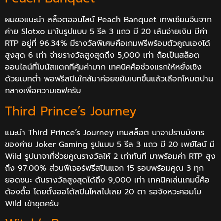
ผมขอแนะนำ สล็อตออนไลน์ Peach Banquet เทพเซียนจีนจาก
ค่าย Slotxo มาในรูปแบบ 5 รีล 3 แถว มี 20 เส้นจ่ายเงิน มีค่า
RTP อยู่ที่ 96.34% มีรางวัลพิเศษคือเกมฟรีพร้อมตัวคูณเองได้
สูงสุด 6 เท่า จ่ายรางวัลสูงสุดถึง 5,000 เท่า ถือเป็นสล็อต
ออนไลน์ที่โบนัสแตกทีคุ้มค่ามาก เทคนิคคือช่วงแรกให้หยั่งเชิง
ด้วยเบทต่ำ พอฟรีสปินใกล้มาค่อยขยับเบทขึ้นแล้วเลือกโหมดปาน
กลางเพื่อความเซฟครับ
Third Prince’s Journey
แนะนำ Third Prince’s Journey เกมสล็อต นาจาปราบมังกร
ของค่าย Joker Gaming รูปแบบ 5 รีล 3 แถว มี 20 เพย์ไลน์ มี
Wild รูปนาจาที่ช่วยคูณรางวัลให้ 2 เท่าทันที มาพร้อมค่า RTP สูง
ถึง 97.00% ส่วนฟีเจอร์ฟรีสปินแจก 15 รอบพร้อมคูณ 3 ทุก
ยอดชนะ ดันรางวัลสูงสุดได้ถึง 9,000 เท่า เทคนิคเล่นเกมนี้คือ
ต้องตื๊อ โดยตั้งออโต้สปินไหลไปเลย 20 ตา รอจังหวะคอมโบ
Wild เข้าชุดครับ