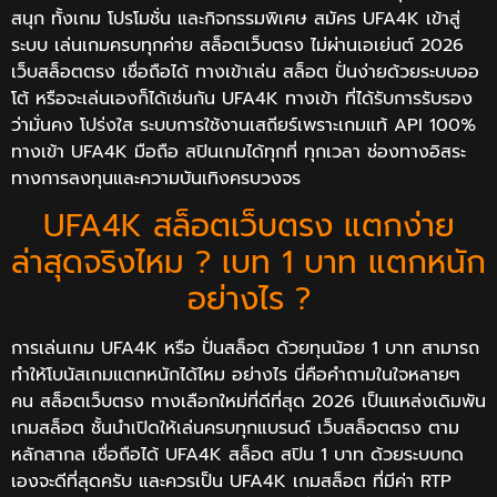
สนุก ทั้งเกม โปรโมชั่น และกิจกรรมพิเศษ สมัคร UFA4K เข้าสู่
ระบบ เล่นเกมครบทุกค่าย สล็อตเว็บตรง ไม่ผ่านเอเย่นต์ 2026
เว็บสล็อตตรง เชื่อถือได้ ทางเข้าเล่น สล็อต ปั่นง่ายด้วยระบบออ
โต้ หรือจะเล่นเองก็ได้เช่นกัน UFA4K ทางเข้า ที่ได้รับการรับรอง
ว่ามั่นคง โปร่งใส ระบบการใช้งานเสถียร์เพราะเกมแท้ API 100%
ทางเข้า UFA4K มือถือ สปินเกมได้ทุกที่ ทุกเวลา ช่องทางอิสระ
ทางการลงทุนและความบันเทิงครบวงจร
UFA4K สล็อตเว็บตรง แตกง่าย
ล่าสุดจริงไหม ? เบท 1 บาท แตกหนัก
อย่างไร ?
การเล่นเกม UFA4K หรือ ปั่นสล็อต ด้วยทุนน้อย 1 บาท สามารถ
ทำให้โบนัสเกมแตกหนักได้ไหม อย่างไร นี่คือคำถามในใจหลายๆ
คน สล็อตเว็บตรง ทางเลือกใหม่ที่ดีที่สุด 2026 เป็นแหล่งเดิมพัน
เกมสล็อต ชั้นนำเปิดให้เล่นครบทุกแบรนด์ เว็บสล็อตตรง ตาม
หลักสากล เชื่อถือได้ UFA4K สล็อต สปิน 1 บาท ด้วยระบบกด
เองจะดีที่สุดครับ และควรเป็น UFA4K เกมสล็อต ที่มีค่า RTP