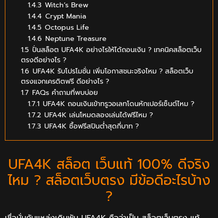
1.4.3
Witch’s Brew
1.4.4
Crypt Mania
1.4.5
Octopus Life
1.4.6
Neptune Treasure
1.5
ปั่นสล็อต UFA4K อย่างไรให้ได้ถอนเงิน ? เทคนิคสล็อตเว็บ
ตรงดีอย่างไร ?
1.6
UFA4K รับโปรโมชั่น เพิ่มโอกาสชนะจริงไหม ? สล็อตเว็บ
ตรงแจกเครดิตฟรี ดีอย่างไร ?
1.7
FAQs คำถามที่พบบ่อย
1.7.1
UFA4K ถอนเงินเข้าทรูวอเลทโดนหักเปอร์เซ็นต์ไหม ?
1.7.2
UFA4K เล่นโหมดลองเล่นได้ฟรีไหม ?
1.7.3
UFA4K ซื้อฟรีสปินต่ำสุดกี่บาท ?
UFA4K สล็อต เว็บแท้ 100% ดีจริง
ไหม ? สล็อตเว็บตรง มีข้อดีอะไรบ้าง
?
เชื่อมั่นกับแหล่งเดิมพัน UFA4K ถือว่าเป็น สล็อตเว็บตรง แท้