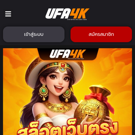
เข้าสู่ระบบ
สมัครสมาชิก