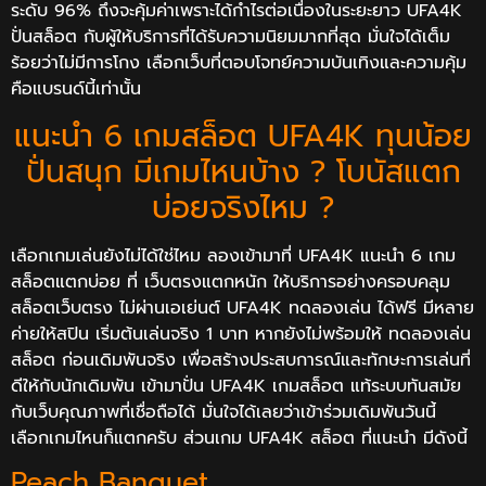
ระดับ 96% ถึงจะคุ้มค่าเพราะได้กำไรต่อเนื่องในระยะยาว UFA4K
ปั่นสล็อต กับผู้ให้บริการที่ได้รับความนิยมมากที่สุด มั่นใจได้เต็ม
ร้อยว่าไม่มีการโกง เลือกเว็บที่ตอบโจทย์ความบันเทิงและความคุ้ม
คือแบรนด์นี้เท่านั้น
แนะนำ 6 เกมสล็อต UFA4K ทุนน้อย
ปั่นสนุก มีเกมไหนบ้าง ? โบนัสแตก
บ่อยจริงไหม ?
เลือกเกมเล่นยังไม่ได้ใช่ไหม ลองเข้ามาที่ UFA4K แนะนำ 6 เกม
สล็อตแตกบ่อย ที่ เว็บตรงแตกหนัก ให้บริการอย่างครอบคลุม
สล็อตเว็บตรง ไม่ผ่านเอเย่นต์ UFA4K ทดลองเล่น ได้ฟรี มีหลาย
ค่ายให้สปิน เริ่มต้นเล่นจริง 1 บาท หากยังไม่พร้อมให้ ทดลองเล่น
สล็อต ก่อนเดิมพันจริง เพื่อสร้างประสบการณ์และทักษะการเล่นที่
ดีให้กับนักเดิมพัน เข้ามาปั่น UFA4K เกมสล็อต แท้ระบบทันสมัย
กับเว็บคุณภาพที่เชื่อถือได้ มั่นใจได้เลยว่าเข้าร่วมเดิมพันวันนี้
เลือกเกมไหนก็แตกครับ ส่วนเกม UFA4K สล็อต ที่แนะนำ มีดังนี้
Peach Banquet