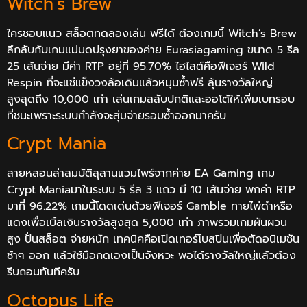
Witch’s Brew
ใครชอบแนว สล็อตทดลองเล่น ฟรีได้ ต้องเกมนี้ Witch’s Brew
ลึกลับกับเกมแม่มดปรุงยาของค่าย Eurasiagaming ขนาด 5 รีล
25 เส้นจ่าย มีค่า RTP อยู่ที่ 95.70% ไฮไลต์คือฟีเจอร์ Wild
Respin ที่จะแช่แข็งวงล้อเดิมแล้วหมุนซ้ำฟรี ลุ้นรางวัลใหญ่
สูงสุดถึง 10,000 เท่า เล่นเกมสลับปกติและออโต้ให้เพิ่มเบทรอบ
ที่ชนะเพราะระบบกำลังจะสุ่มจ่ายรอบซ้ำออกมาครับ
Crypt Mania
สายหลอนล่าสมบัติสุสานแวมไพร์จากค่าย EA Gaming เกม
Crypt Maniaมาในระบบ 5 รีล 3 แถว มี 10 เส้นจ่าย พกค่า RTP
มาที่ 96.22% เกมนี้โดดเด่นด้วยฟีเจอร์ Gamble ทายไพ่ดำหรือ
แดงเพื่อเบิ้ลเงินรางวัลสูงสุด 5,000 เท่า ภาพรวมเกมผันผวน
สูง ปั่นสล็อต จ่ายหนัก เทคนิคคือเปิดเทอร์โบสปินเพื่อตัดอนิเมชัน
ช้าๆ ออก แล้วใช้มือกดเองเป็นจังหวะ พอได้รางวัลใหญ่แล้วต้อง
รีบถอนทันทีครับ
Octopus Life