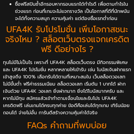
ซื้อฟรีสปินซ้ำอีกรอบหากรอบแรกได้กำไรดี เพื่อตามกำไรใน
ช่วงแรก ก่อนที่เกมจะไม่แจกรางวัล เป็นโอกาสที่ดีที่นักพนัน
จะได้ทั้งความสนุก ความคุ้มค่า แต่ต้องซื้อเรทต่ำก่อน
UFA4K รับโปรโมชั่น เพิ่มโอกาสชนะ
จริงไหม ? สล็อตเว็บตรงแจกเครดิต
ฟรี ดีอย่างไร ?
ทุนไม่มีไม่เป็นไร เพราะที่ UFA4K สล็อตเว็บตรง มีกิจกรรมพิเศษ
และ UFA4K โปรโมชั่น หลากหลายให้เข้ารับ เช่น โบนัสเงินฝากแรก
เข้าสูงถึง 100% เลือกรับได้ตามที่เหมาะสมใน เว็บสล็อตวอเลท
ไม่มีขั้นต่ำ ฟรีค่าธรรมเนียม สล็อตวอเลท เริ่มต้น 1 บาทได้ ฝาก
เงินด้วย UFA4K วอเลท ยิ่งฝากมาก ยิ่งได้โบนัสมากครับ และ
หากไม่มีทุน สมัครแล้วเข้าทำตามเงื่อนไขและรับโปร UFA4K
เครดิตฟรี เล่นเกมได้ครบทุกค่าย ข้อดีคือเล่นได้ทุกเกม เทิร์นน้อย
ถอนได้ จ่ายไม่อั้น การันตีสร้างความคุ้มค่าได้จริง
FAQs คำถามที่พบบ่อย